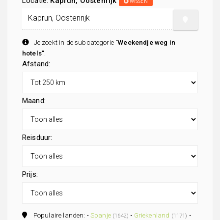
Locatie:
Kaprun, Oostenrijk
WISSEN
Je zoekt in de subcategorie
"Weekendje weg in
hotels"
.
Afstand:
Maand:
Reisduur:
Prijs:
Populaire landen: •
Spanje
•
Griekenland
•
(1642)
(1171)