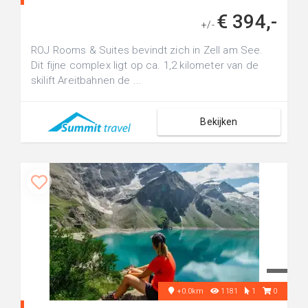
€ 394,-
+/-
ROJ Rooms & Suites bevindt zich in Zell am See.
Dit fijne complex ligt op ca. 1,2 kilometer van de
skilift Areitbahnen de ...
Bekijken
+0.0km
1181
1
0