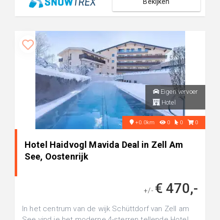
Bekijken
Eigen vervoer
Hotel
+0.0km
0
0
0
Hotel Haidvogl Mavida Deal in Zell Am
See, Oostenrijk
€ 470,-
+/-
In het centrum van de wijk Schüttdorf van Zell am
See vind je het moderne 4-sterren tellende Hotel