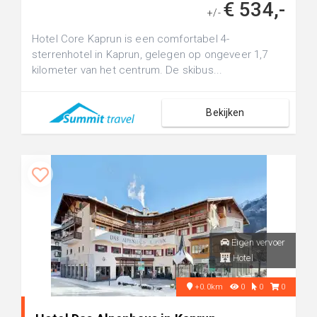
€ 534,-
+/-
Hotel Core Kaprun is een comfortabel 4-
sterrenhotel in Kaprun, gelegen op ongeveer 1,7
kilometer van het centrum. De skibus...
Bekijken
Eigen vervoer
Hotel
+0.0km
0
0
0