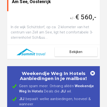
Am See, Oostenrijk
€ 560,-
+/-
In de wijk Schüttdorf, op ca. 2 kilometer van het
centrum van Zell am See, ligt het comfortabele 3-
sterrenhotel Sch&uu...
Bekijken
Weekendje Weg In Hotels
Aanbiedingen in je mailbox!
Geen spam meer. Ontvang alléén
Weekendje
Weg In Hotels
Deals die
JIJ
wil.
JIJ
bepaalt: welke aanbiedingen, hoeveel &
wanneer.