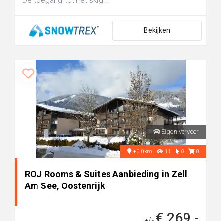
De toegang tot het skig...
Bekijken
Eigen vervoer
+0.0km
11
0
0
ROJ Rooms & Suites Aanbieding in Zell
Am See, Oostenrijk
€ 269,-
+/-