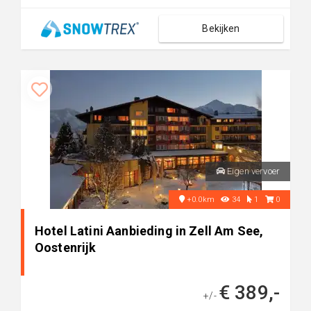
Bekijken
Eigen vervoer
+0.0km
34
1
0
Hotel Latini Aanbieding in Zell Am See,
Oostenrijk
€ 389,-
+/-