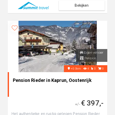
Bekijken
Eigen vervoer
Pension
+0.0km
4
0
0
Pension Rieder in Kaprun, Oostenrijk
€ 397,-
+/-
Het authentieke en rustig gelegen Pension Rieder