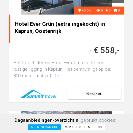
+0.0km
0
0
0
Hotel Ever Grün (extra ingekocht) in
Kaprun, Oostenrijk
€ 558,-
+/-
Het fijne 4-sterren Hotel Ever Grün heeft een
rustige ligging in Kaprun. Het centrum igt op ca.
800 meter afstand. De ...
Bekijken
Dagaanbiedingen-overzicht.nl
gebruikt cookies:
MEER INFORMATIE
VERBERG DEZE MELDING