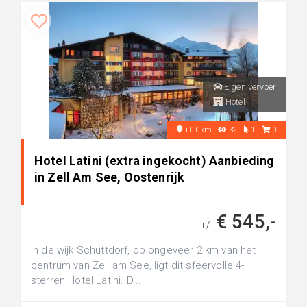
Eigen vervoer
Hotel
+0.0km
32
1
0
Hotel Latini (extra ingekocht) Aanbieding
in Zell Am See, Oostenrijk
€ 545,-
+/-
In de wijk Schüttdorf, op ongeveer 2 km van het
centrum van Zell am See, ligt dit sfeervolle 4-
sterren Hotel Latini. D...