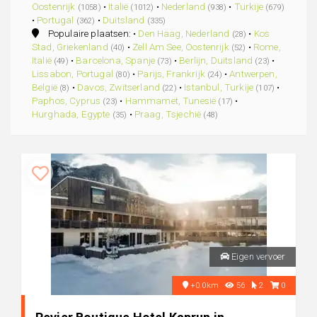
Oostenrijk
•
Italië
•
Nederland
•
Turkije
(1058)
(1012)
(938)
(679)
•
Portugal
•
Duitsland
(362)
(335)
Populaire plaatsen: •
Den Haag, Nederland
•
Kos
(28)
Stad, Griekenland
•
Zell Am See, Oostenrijk
•
Rome,
(40)
(52)
Italië
•
Barcelona, Spanje
•
Berlijn, Duitsland
•
(49)
(73)
(23)
Lissabon, Portugal
•
Parijs, Frankrijk
•
Antwerpen,
(80)
(24)
België
•
Davos, Zwitserland
•
Istanbul, Turkije
•
(8)
(22)
(107)
Paphos, Cyprus
•
Hammamet, Tunesië
•
(23)
(17)
Hurghada, Egypte
•
Praag, Tsjechië
(35)
(48)
Eigen vervoer
+0.0km
56
2
0