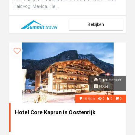
Haidvogl Mavida. He...
Bekijken
Eigen vervoer
Hotel
+0.0km
0
0
0
Hotel Core Kaprun in Oostenrijk