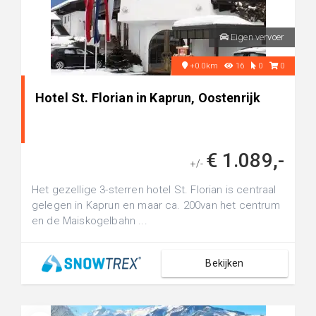
Eigen vervoer
+0.0km
16
0
0
Hotel St. Florian in Kaprun, Oostenrijk
€ 1.089,-
+/-
Het gezellige 3-sterren hotel St. Florian is centraal
gelegen in Kaprun en maar ca. 200van het centrum
en de Maiskogelbahn ...
Bekijken