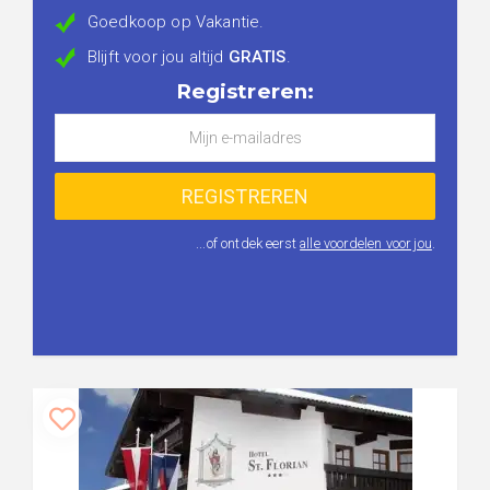
Goedkoop op Vakantie.
Blijft voor jou altijd
GRATIS
.
Registreren:
...of ontdek eerst
alle voordelen voor jou
.