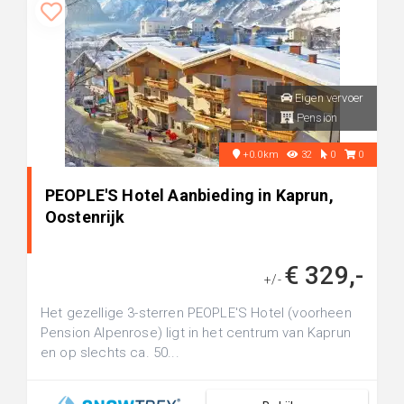
Eigen vervoer
Pension
+0.0km
32
0
0
PEOPLE'S Hotel Aanbieding in Kaprun,
Oostenrijk
€ 329,-
+/-
Het gezellige 3-sterren PEOPLE'S Hotel (voorheen
Pension Alpenrose) ligt in het centrum van Kaprun
en op slechts ca. 50...