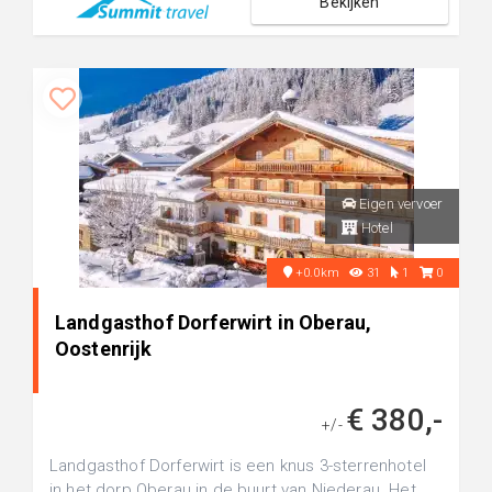
Bekijken
Eigen vervoer
Hotel
+0.0km
31
1
0
Landgasthof Dorferwirt in Oberau,
Oostenrijk
€ 380,-
+/-
Landgasthof Dorferwirt is een knus 3-sterrenhotel
in het dorp Oberau in de buurt van Niederau. Het