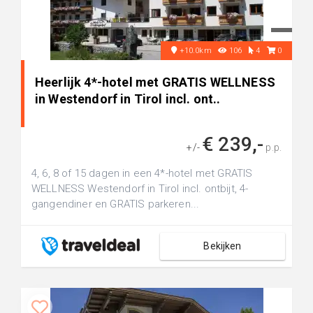
+10.0km
106
4
0
Heerlijk 4*-hotel met GRATIS WELLNESS
in Westendorf in Tirol incl. ont..
€ 239,-
+/-
p.p.
4, 6, 8 of 15 dagen in een 4*-hotel met GRATIS
WELLNESS Westendorf in Tirol incl. ontbijt, 4-
gangendiner en GRATIS parkeren...
Bekijken