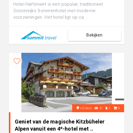
Hotel Harfenwirt is een populair, traditioneel
Oostenrijks 3-sterrenhotel met moderne
voorzieningen. Het hotel ligt op ca. ...
Bekijken
+0.0km
31
2
0
Geniet van de magische Kitzbüheler
Alpen vanuit een 4*-hotel met ..