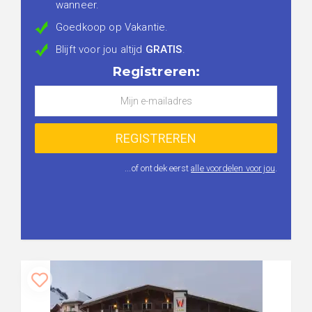
wanneer.
Goedkoop op Vakantie.
Blijft voor jou altijd
GRATIS
.
Registreren:
...of ontdek eerst
alle voordelen voor jou
.