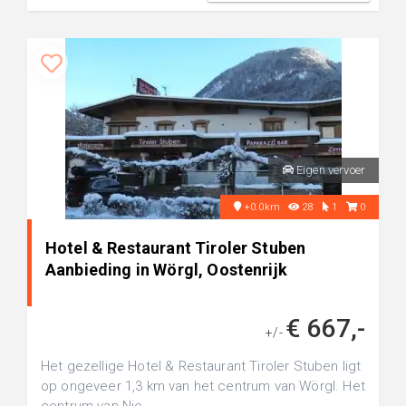
Eigen vervoer
+0.0km
28
1
0
Hotel & Restaurant Tiroler Stuben
Aanbieding in Wörgl, Oostenrijk
€ 667,-
+/-
Het gezellige Hotel & Restaurant Tiroler Stuben ligt
op ongeveer 1,3 km van het centrum van Wörgl. Het