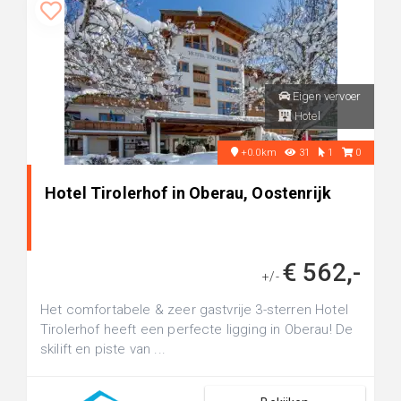
Eigen vervoer
Hotel
+0.0km
31
1
0
Hotel Tirolerhof in Oberau, Oostenrijk
€ 562,-
+/-
Het comfortabele & zeer gastvrije 3-sterren Hotel
Tirolerhof heeft een perfecte ligging in Oberau! De
skilift en piste van ...