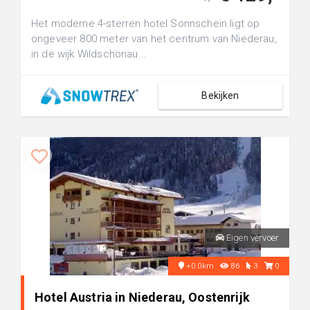
Het moderne 4-sterren hotel Sonnschein ligt op
ongeveer 800 meter van het centrum van Niederau,
in de wijk Wildschönau...
Bekijken
Eigen vervoer
+0.0km
86
3
0
Hotel Austria in Niederau, Oostenrijk