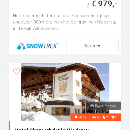
€ 979,-
+/-
Het moderne 4-sterren hotel Sonnschein ligt op
ongeveer 800 meter van het centrum van Niederau,
in de wijk Wildschönau...
Bekijken
Eigen vervoer
+0.0km
63
2
0