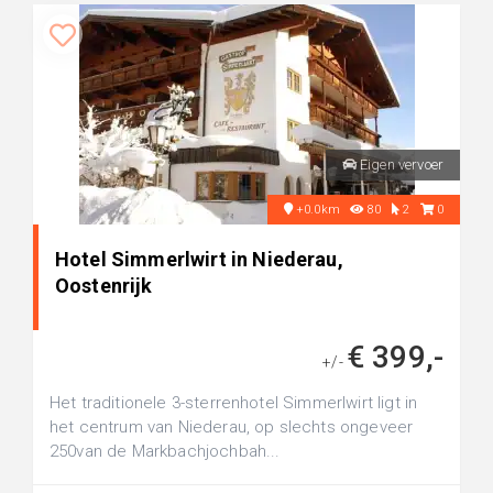
Eigen vervoer
+0.0km
80
2
0
Hotel Simmerlwirt in Niederau,
Oostenrijk
€ 399,-
+/-
Het traditionele 3-sterrenhotel Simmerlwirt ligt in
het centrum van Niederau, op slechts ongeveer
250van de Markbachjochbah...