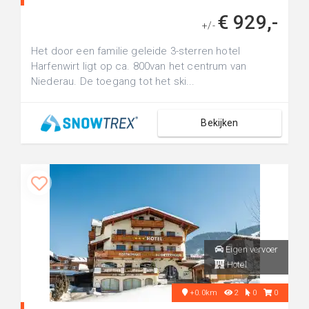
€ 929,-
+/-
Het door een familie geleide 3-sterren hotel
Harfenwirt ligt op ca. 800van het centrum van
Niederau. De toegang tot het ski...
Bekijken
Eigen vervoer
Hotel
+0.0km
2
0
0