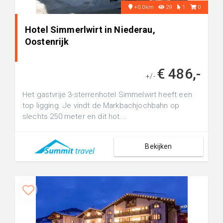
+0.0km
29
1
0
Hotel Simmerlwirt in Niederau,
Oostenrijk
€ 486,-
+/-
Het gastvrije 3-sterrenhotel Simmelwirt heeft een
top ligging. Je vindt de Markbachjochbahn op
slechts 250 meter en dit hot...
Bekijken