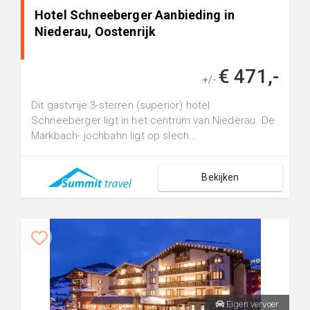
Hotel Schneeberger Aanbieding in
Niederau, Oostenrijk
€ 471,-
+/-
Dit gastvrije 3-sterren (superior) hotel
Schneeberger ligt in het centrum van Niederau. De
Markbach- jochbahn ligt op slech...
Bekijken
Eigen vervoer