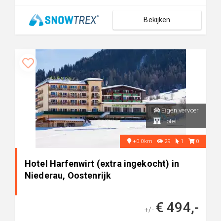
Bekijken
Eigen vervoer
Hotel
+0.0km
29
1
0
Hotel Harfenwirt (extra ingekocht) in
Niederau, Oostenrijk
€ 494,-
+/-