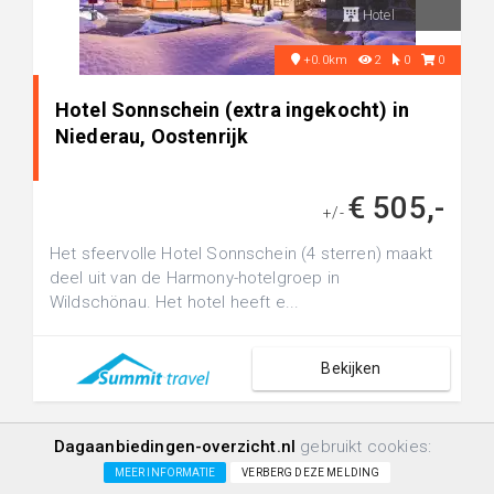
Hotel
+0.0km
2
0
0
Hotel Sonnschein (extra ingekocht) in
Niederau, Oostenrijk
€ 505,-
+/-
Het sfeervolle Hotel Sonnschein (4 sterren) maakt
deel uit van de Harmony-hotelgroep in
Wildschönau. Het hotel heeft e...
Bekijken
Dagaanbiedingen-overzicht.nl
gebruikt cookies:
MEER INFORMATIE
VERBERG DEZE MELDING