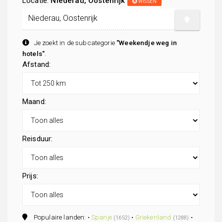
Locatie:
Niederau, Oostenrijk
WISSEN
Je zoekt in de subcategorie
"Weekendje weg in
hotels"
.
Afstand:
Maand:
Reisduur:
Prijs:
Populaire landen: •
Spanje
•
Griekenland
•
(1652)
(1288)