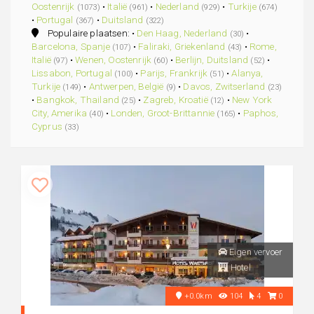
Oostenrijk
•
Italië
•
Nederland
•
Turkije
(1073)
(961)
(929)
(674)
•
Portugal
•
Duitsland
(367)
(322)
Populaire plaatsen: •
Den Haag, Nederland
•
(30)
Barcelona, Spanje
•
Faliraki, Griekenland
•
Rome,
(107)
(43)
Italië
•
Wenen, Oostenrijk
•
Berlijn, Duitsland
•
(97)
(60)
(52)
Lissabon, Portugal
•
Parijs, Frankrijk
•
Alanya,
(100)
(51)
Turkije
•
Antwerpen, België
•
Davos, Zwitserland
(149)
(9)
(23)
•
Bangkok, Thailand
•
Zagreb, Kroatië
•
New York
(25)
(12)
City, Amerika
•
Londen, Groot-Brittannie
•
Paphos,
(40)
(165)
Cyprus
(33)
Eigen vervoer
Hotel
+0.0km
104
4
0