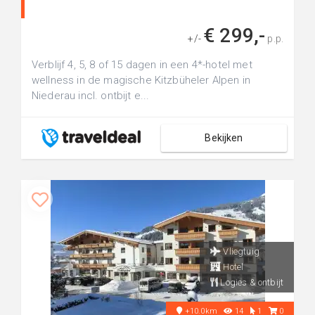
€ 299,-
+/-
p.p.
Verblijf 4, 5, 8 of 15 dagen in een 4*-hotel met
wellness in de magische Kitzbüheler Alpen in
Niederau incl. ontbijt e...
Bekijken
Vliegtuig
Hotel
Logies & ontbijt
+10.0km
14
1
0