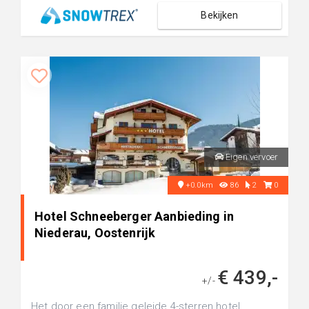
Bekijken
Eigen vervoer
+0.0km
86
2
0
Hotel Schneeberger Aanbieding in
Niederau, Oostenrijk
€ 439,-
+/-
Het door een familie geleide 4-sterren hotel