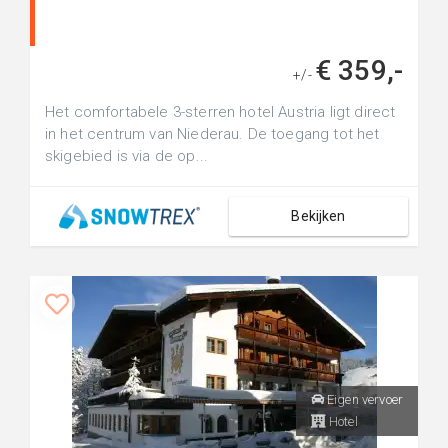
€ 359,-
+/-
Het comfortabele 3-sterren hotel Austria ligt direct
in het centrum van Niederau. De toegang tot het
skigebied is via de op...
Bekijken
Eigen vervoer
Hotel