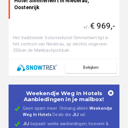
Hotel Simmerlwirt in Niederau,
Oostenrijk
€ 969,-
+/-
Het traditionele 3-sterrenhotel Simmerlwirt ligt in
het centrum van Niederau, op slechts ongeveer
250van de Markbachjochbah...
Bekijken
Weekendje Weg In Hotels
Aanbiedingen in je mailbox!
Geen spam meer. Ontvang alléén
Weekendje
Weg In Hotels
Deals die
JIJ
wil.
JIJ
bepaalt: welke aanbiedingen, hoeveel &