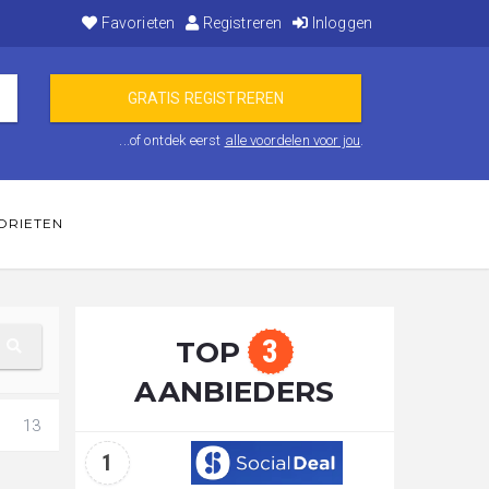
Favorieten
Registreren
Inloggen
...of ontdek eerst
alle voordelen voor jou
.
ORIETEN
3
TOP
AANBIEDERS
13
1