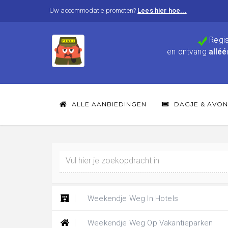
Uw accommodatie promoten?
Lees hier hoe...
Regis
en ontvang
alléé
ALLE AANBIEDINGEN
DAGJE & AVON
Weekendje Weg In Hotels
Weekendje Weg Op Vakantieparken