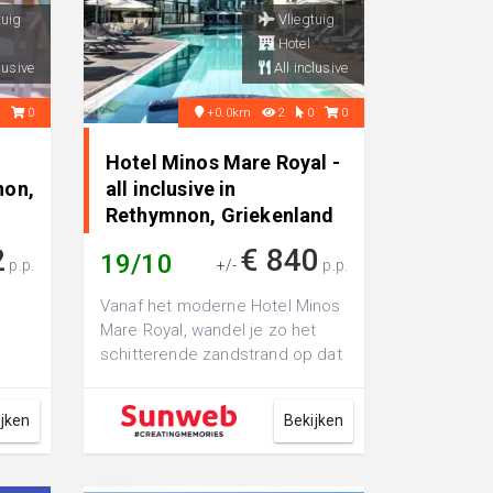
tuig
Vliegtuig
Hotel
lusive
All inclusive
0
0
+0.0km
2
0
0
Hotel Minos Mare Royal -
non,
all inclusive in
Rethymnon, Griekenland
2
€ 840
19/10
p.p.
+/-
p.p.
Vanaf het moderne Hotel Minos
Mare Royal, wandel je zo het
schitterende zandstrand op dat
n
pal voor de deur ligt. Het hotel
...
ijken
Bekijken