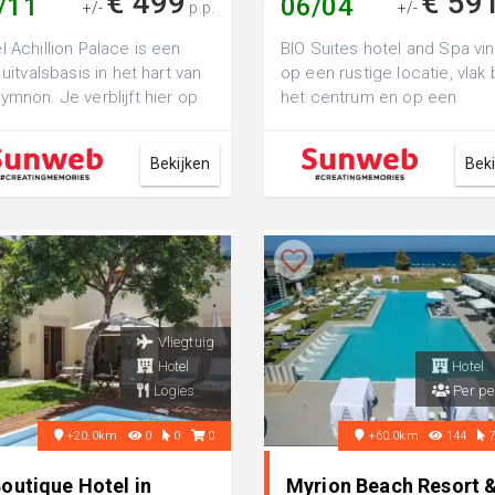
€ 499
€ 59
/11
06/04
+/-
p.p.
+/-
l Achillion Palace is een
BIO Suites hotel and Spa vin
e uitvalsbasis in het hart van
op een rustige locatie, vlak b
ymnon. Je verblijft hier op
het centrum en op een
toplocatie, in het gez...
steenworp afstand van het
zandstra...
Bekijken
Bek
Vliegtuig
Hotel
Hotel
Logies
Per pe
+20.0km
0
0
0
+60.0km
144
outique Hotel in
Myrion Beach Resort 