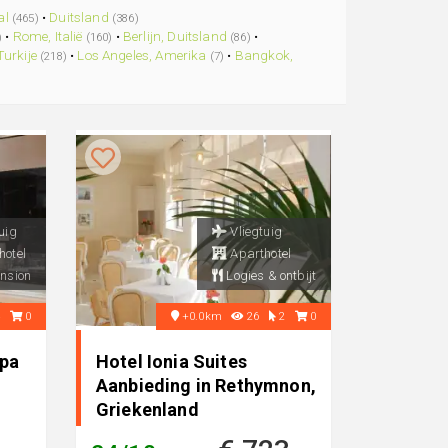
al
•
Duitsland
(465)
(386)
•
Rome, Italië
•
Berlijn, Duitsland
•
)
(160)
(86)
Turkije
•
Los Angeles, Amerika
•
Bangkok,
(218)
(7)
uig
Vliegtuig
hotel
Aparthotel
nsion
Logies & ontbijt
4
0
+0.0km
26
2
0
Spa
Hotel Ionia Suites
Aanbieding in Rethymnon,
Griekenland