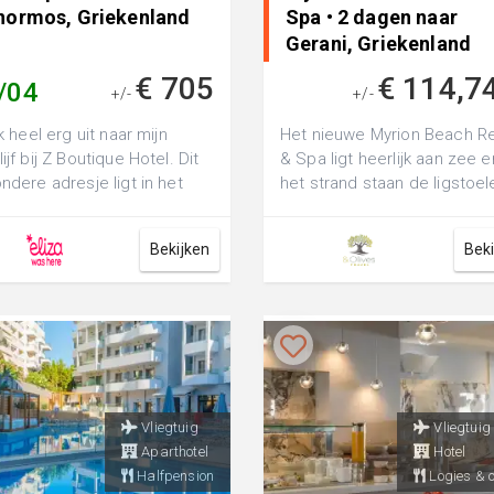
normos, Griekenland
Spa • 2 dagen naar
Gerani, Griekenland
€ 705
€ 114,7
/04
+/-
+/-
jk heel erg uit naar mijn
Het nieuwe Myrion Beach R
lijf bij Z Boutique Hotel. Dit
& Spa ligt heerlijk aan zee 
ondere adresje ligt in het
het strand staan de ligstoel
 van Panormos, een sch...
en parasols al op je te wac..
Bekijken
Bek
Vliegtuig
Vliegtuig
Aparthotel
Hotel
Halfpension
Logies & o