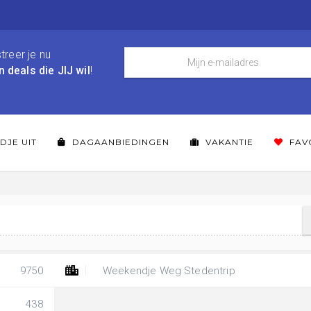
treer je nu
n deals die JIJ wil
!
DJE UIT
DAGAANBIEDINGEN
VAKANTIE
FAV
9750
Weekendje Weg Stedentrip
438