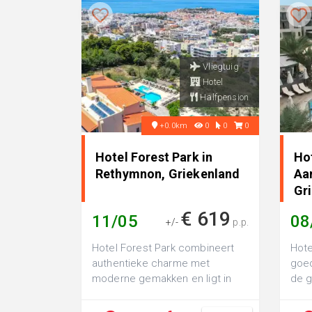
Vliegtuig
Hotel
Halfpension
+0.0km
0
0
0
Hotel Forest Park in
Ho
Rethymnon, Griekenland
Aa
Gr
€ 619
11/05
08
+/-
p.p.
Hotel Forest Park combineert
Hote
authentieke charme met
goed
moderne gemakken en ligt in
de g
een rustige omgeving die een
gesc
ontspannen sfe...
ideal