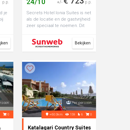
1
€ 723
24/10
p.p.
+/-
p.p.
d je
Secrets Hotel Ionia Suites is net
ij
als de locatie en de gastvrijheid
zeer speciaal te noemen. Dit
kleinschalige hotel laat j...
ijken
Bekijken
rsoon
Per persoon
7
0
+60.0km
159
6
0
&
Katalagari Country Suites