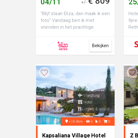
€ 809
04/11
25
+/-
“Blijf staan Eliza, dan maak ik een
Hote
foto” Vandaag ben ik met
fijn
vrienden in het prachtige
Reth
Rethymnon. Het is zo'...
een 
Bekijken
Vliegtuig
Hotel
Logies & ontbijt
+10.0km
0
0
0
Kapsaliana Village Hotel
Z B