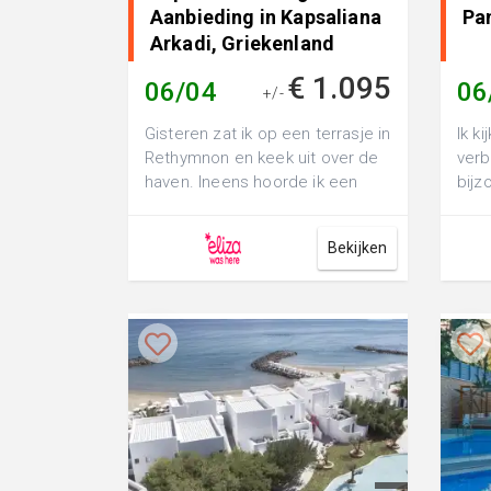
Aanbieding in Kapsaliana
Pa
Arkadi, Griekenland
€ 1.095
06/04
06
+/-
Gisteren zat ik op een terrasje in
Ik ki
Rethymnon en keek uit over de
verb
haven. Ineens hoorde ik een
bijz
vrouw tegen haar man zeggen:
hart
&...
Bekijken