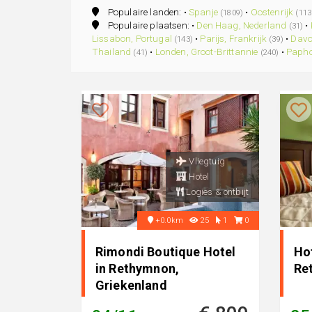
Populaire landen: •
Spanje
•
Oostenrijk
(1809)
(113
Populaire plaatsen: •
Den Haag, Nederland
•
(31)
Lissabon, Portugal
•
Parijs, Frankrijk
•
Davo
(143)
(39)
Thailand
•
Londen, Groot-Brittannie
•
Papho
(41)
(240)
Vliegtuig
Hotel
Logies & ontbijt
+0.0km
25
1
0
Rimondi Boutique Hotel
Hot
in Rethymnon,
Re
Griekenland