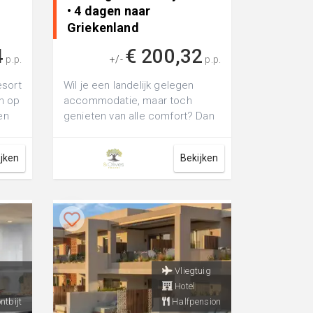
• 4 dagen naar
Griekenland
4
€ 200,32
p.p.
+/-
p.p.
esort
Wil je een landelijk gelegen
en op
accommodatie, maar toch
en
genieten van alle comfort? Dan
.
is Katalagari Country Suites het
juiste...
ijken
Bekijken
Vliegtuig
Hotel
ntbijt
Halfpension