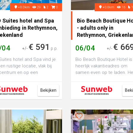
+0.0km
29
2
0
+0.0km
16
 Suites hotel and Spa
Bio Beach Boutique Ho
nbieding in Rethymnon,
- adults only in
iekenland
Rethymnon, Griekenla
€ 591
€ 66
/04
06/04
+/-
p.p.
+/-
Suites hotel and Spa vind je
Bio Beach Boutique Hotel is
en rustige locatie, vlak bij
heerlijk vakantieadres om
centrum en op een
samen even op te laden. He
nworp afstand van het
gloednieuwe hotel bevindt 
stra...
in de ...
Bekijken
Bek