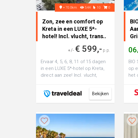
+70.0km
544
10
0
Zon, zee en comfort op
BIO
Kreta in een LUXE 5*-
Aa
hotel! Incl. vlucht, trans..
Gr
€ 599,-
06
+/-
p.p.
Ervaar 4, 5, 6, 8, 11 of 15 dagen
BIO 
in een LUXE 5*-hotel op Kreta,
op e
direct aan zee! Incl. vlucht,
het 
transfer o.b.v. halfpension
stee
zand
Bekijken