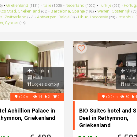
•
Griekenland
•
Italië
•
Nederland
•
Turkije
•
Portug
6)
(1131)
(1005)
(1000)
(695)
Kos Stad, Griekenland
•
Barcelona, Spanje
•
Wenen, Oostenrijk
(63)
(192)
(75
s, Zwitserland
•
Antwerpen, België
•
Ubud, Indonesie
•
Istanbul, 
(27)
(8)
(23)
s, Cyprus
(36)
Vliegtuig
Vliegt
Hotel
Apart
Logies & ontbijt
Halfpe
+0.0km
14
2
0
+0.0km
30
el Achillion Palace in
BIO Suites hotel and 
thymnon, Griekenland
Deal in Rethymnon,
Griekenland