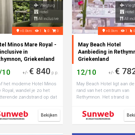
Vliegtuig
Vlieg
Hotel
Hotel
All inclusive
All inc
+0.0km
1
0
0
+0.0km
1
tel Minos Mare Royal -
May Beach Hotel
 inclusive in
Aanbieding in Rethym
thymnon, Griekenland
Griekenland
€ 840
€ 78
/10
12/10
+/-
p.p.
+/-
f het moderne Hotel Minos
May Beach Hotel ligt aan de
 Royal, wandel je zo het
rand van het centrum van
tterende zandstrand op dat
Rethymnon. Het strand is
voor de deur ligt. Het hotel
makkelijk en snel te bereike
door een sfeerv...
Bekijken
Bek