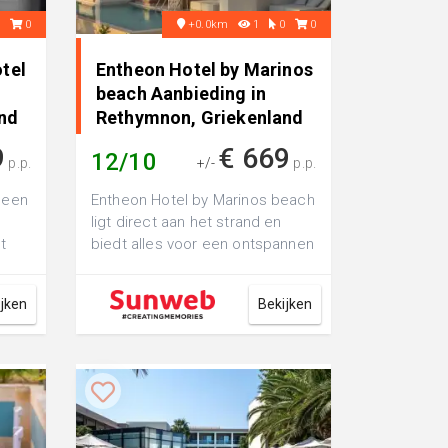
1
0
+0.0km
1
0
0
tel
Entheon Hotel by Marinos
beach Aanbieding in
nd
Rethymnon, Griekenland
9
€ 669
12/10
p.p.
+/-
p.p.
 een
Entheon Hotel by Marinos beach
ligt direct aan het strand en
t
biedt alles voor een ontspannen
zich
vakantie. Je zit hier niet all...
ijken
Bekijken