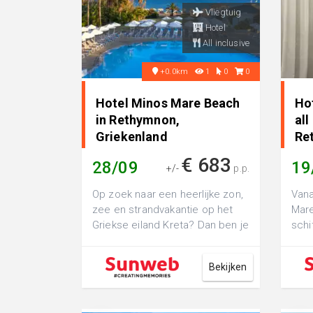
Vliegtuig
Hotel
All inclusive
+0.0km
1
0
0
Hotel Minos Mare Beach
Ho
in Rethymnon,
all
Griekenland
Re
€ 683
28/09
19
+/-
p.p.
Op zoek naar een heerlijke zon,
Vana
zee en strandvakantie op het
Mare
Griekse eiland Kreta? Dan ben je
schi
in Minos Mare Beach aan het j...
pal 
...
Bekijken