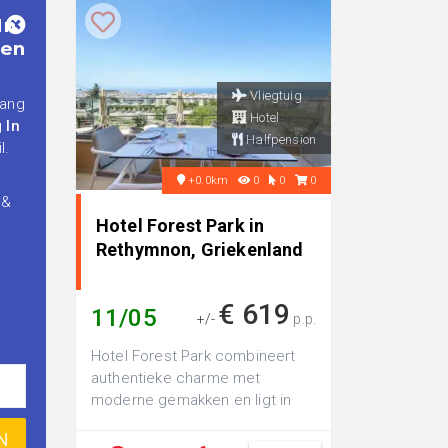
In
gen
Vliegtuig
vang
Hotel
 In
Halfpension
l.
+0.0km
0
0
0
 &
Hotel Forest Park in
Rethymnon, Griekenland
.
€ 619
11/05
+/-
p.p.
Hotel Forest Park combineert
authentieke charme met
moderne gemakken en ligt in
een rustige omgeving die een
ontspannen sfe...