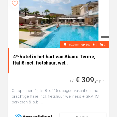
+60.0km
162
7
0
4*-hotel in het hart van Abano Terme,
Italië incl. fietshuur, wel..
€ 309,-
+/-
p.p.
Ontspannen 4-, 5-, 8- of 15-daagse vakantie in het
prachtige Italië incl. fietshuur, wellness + GRATIS
parkeren & o.b....