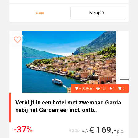
Bekijk
+30.0km
121
1
0
Verblijf in een hotel met zwembad Garda
nabij het Gardameer incl. ontb..
-37%
€ 169,-
€ 265,-
+/-
p.p.