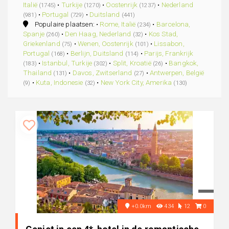
Italië
•
Turkije
•
Oostenrijk
•
Nederland
(1745)
(1270)
(1237)
•
Portugal
•
Duitsland
(981)
(729)
(441)
Populaire plaatsen: •
Rome, Italië
•
Barcelona,
(234)
Spanje
•
Den Haag, Nederland
•
Kos Stad,
(260)
(32)
Griekenland
•
Wenen, Oostenrijk
•
Lissabon,
(75)
(101)
Portugal
•
Berlijn, Duitsland
•
Parijs, Frankrijk
(168)
(114)
•
Istanbul, Turkije
•
Split, Kroatië
•
Bangkok,
(183)
(302)
(26)
Thailand
•
Davos, Zwitserland
•
Antwerpen, België
(131)
(27)
•
Kuta, Indonesie
•
New York City, Amerika
(9)
(32)
(130)
+0.0km
434
12
0