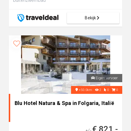
buitenzwembad
Bekijk
Eigen vervoer
+50.0km
2
0
0
Blu Hotel Natura & Spa in Folgaria, Italië
€ 821,-
+/-