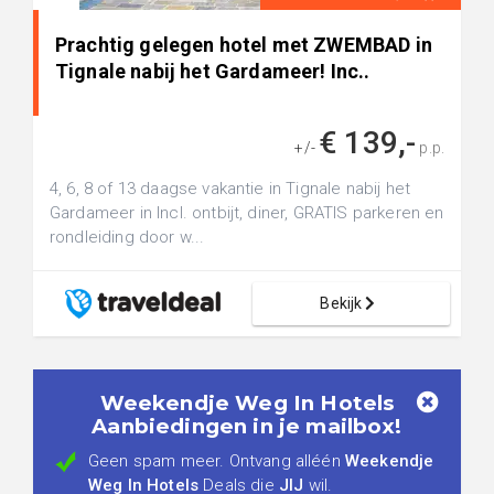
Prachtig gelegen hotel met ZWEMBAD in
Tignale nabij het Gardameer! Inc..
€ 139,-
+/-
p.p.
4, 6, 8 of 13 daagse vakantie in Tignale nabij het
Gardameer in Incl. ontbijt, diner, GRATIS parkeren en
rondleiding door w...
Bekijk
Weekendje Weg In Hotels
Aanbiedingen in je mailbox!
Geen spam meer. Ontvang alléén
Weekendje
Weg In Hotels
Deals die
JIJ
wil.