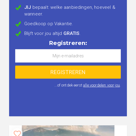
JIJ
bepaalt: welke aanbiedingen, hoeveel &
wanneer.
Goedkoop op Vakantie.
Blijft voor jou altijd
GRATIS
.
Registreren:
...of ontdek eerst
alle voordelen voor jou
.