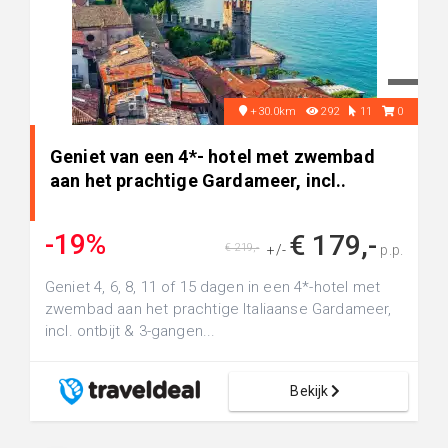
+30.0km
292
11
0
Geniet van een 4*- hotel met zwembad
aan het prachtige Gardameer, incl..
-19%
€ 179,-
€ 219,-
+/-
p.p.
Geniet 4, 6, 8, 11 of 15 dagen in een 4*-hotel met
zwembad aan het prachtige Italiaanse Gardameer,
incl. ontbijt & 3-gangen...
Bekijk