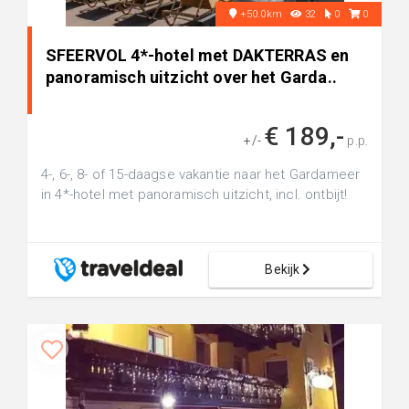
+50.0km
32
0
0
SFEERVOL 4*-hotel met DAKTERRAS en
panoramisch uitzicht over het Garda..
€ 189,-
+/-
p.p.
4-, 6-, 8- of 15-daagse vakantie naar het Gardameer
in 4*-hotel met panoramisch uitzicht, incl. ontbijt!
Bekijk