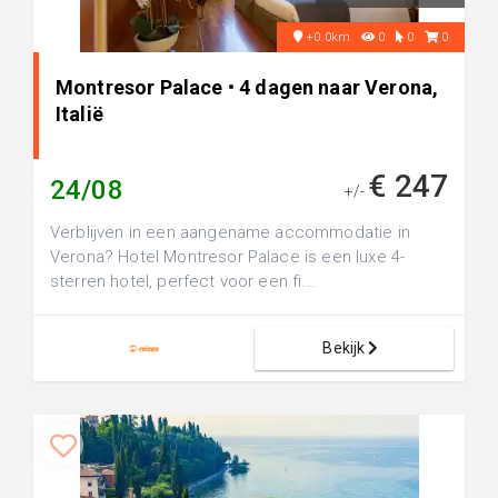
+0.0km
0
0
0
Montresor Palace • 4 dagen naar Verona,
Italië
€ 247
24/08
+/-
Verblijven in een aangename accommodatie in
Verona? Hotel Montresor Palace is een luxe 4-
sterren hotel, perfect voor een fi...
Bekijk