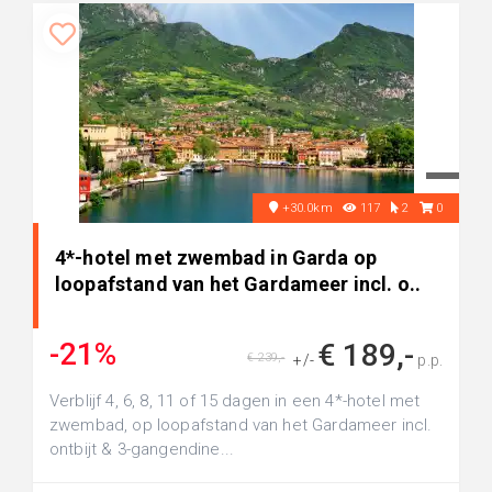
+30.0km
117
2
0
4*-hotel met zwembad in Garda op
loopafstand van het Gardameer incl. o..
-21%
€ 189,-
€ 239,-
+/-
p.p.
Verblijf 4, 6, 8, 11 of 15 dagen in een 4*-hotel met
zwembad, op loopafstand van het Gardameer incl.
ontbijt & 3-gangendine...