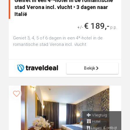
Geniet in een 4*-hotel in de romantische
stad Verona incl. vlucht • 3 dagen naar
Italië
€ 189,-
+/-
p.p.
Geniet 3, 4, 5 of 6 dagen in een 4*-hotel in de
romantische stad Verona incl. vlucht
Bekijk
Vliegtuig
Hotel
Logies & ontbijt