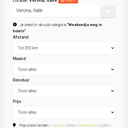
Locatie:
Verona, Italië
WISSEN
Je zoekt in de subcategorie
"Weekendje weg in
hotels"
.
Afstand:
Maand:
Reisduur:
Prijs:
Populaire landen: •
Spanje
•
Griekenland
•
(3350)
(2309)