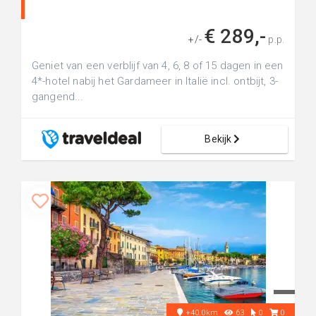
€ 289,-
+/-
p.p.
Geniet van een verblijf van 4, 6, 8 of 15 dagen in een
4*-hotel nabij het Gardameer in Italië incl. ontbijt, 3-
gangend...
Bekijk
+40.0km
63
0
0