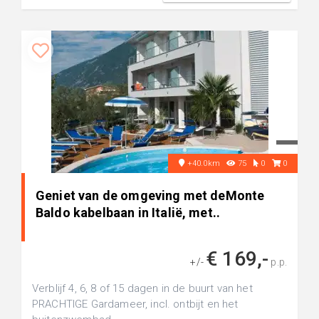
+40.0km
75
0
0
Geniet van de omgeving met deMonte
Baldo kabelbaan in Italië, met..
€ 169,-
+/-
p.p.
Verblijf 4, 6, 8 of 15 dagen in de buurt van het
PRACHTIGE Gardameer, incl. ontbijt en het