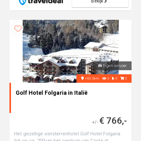
Bekijk
Eigen vervoer
+60.0km
3
0
0
Golf Hotel Folgaria in Italië
€ 766,-
+/-
Het gezellige viersterrenhotel Golf Hotel Folgaria
ligt op ca. 200van het centrum van Costa di