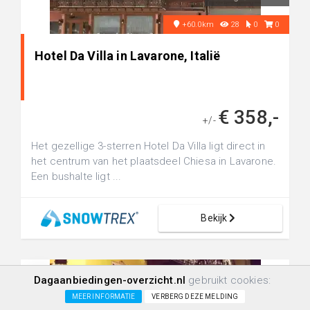
+60.0km
28
0
0
Hotel Da Villa in Lavarone, Italië
€ 358,-
+/-
Het gezellige 3-sterren Hotel Da Villa ligt direct in
het centrum van het plaatsdeel Chiesa in Lavarone.
Een bushalte ligt ...
Bekijk
Dagaanbiedingen-overzicht.nl
gebruikt cookies:
MEER INFORMATIE
VERBERG DEZE MELDING