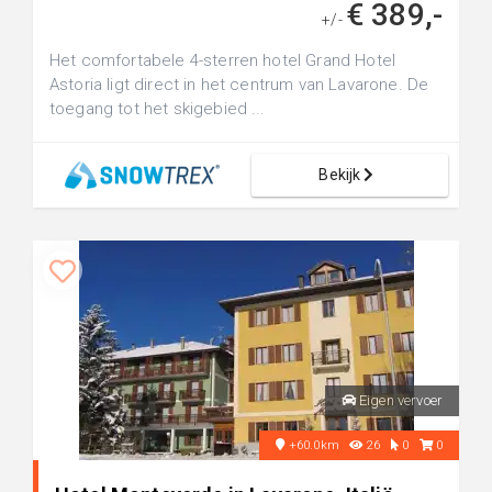
€ 389,-
+/-
Het comfortabele 4-sterren hotel Grand Hotel
Astoria ligt direct in het centrum van Lavarone. De
toegang tot het skigebied ...
Bekijk
Eigen vervoer
+60.0km
26
0
0