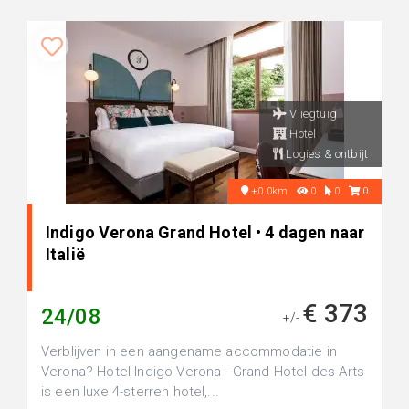
Vliegtuig
Hotel
Logies & ontbijt
+0.0km
0
0
0
Indigo Verona Grand Hotel • 4 dagen naar
Italië
€ 373
24/08
+/-
Verblijven in een aangename accommodatie in
Verona? Hotel Indigo Verona - Grand Hotel des Arts
is een luxe 4-sterren hotel,...