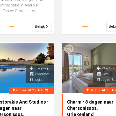
mmodatie in Analipsi?
l Tsalos Beach is een
ortabel 3-sterren hotel,
ect voor e...
Bekijk
Beki
Vliegtuig
Vliegtuig
Aparthotel
Hotel
Logies
Logies & o
+0.0km
25
1
0
+0.0km
25
storakis And Studios •
Charm • 8 dagen naar
dagen naar
Chersonissos,
ersonissos,
Griekenland