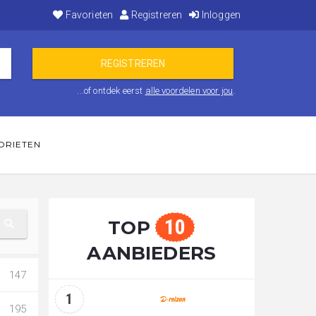
Favorieten
Registreren
Inloggen
...of ontdek eerst
alle voordelen voor jou
.
ORIETEN
10
TOP
AANBIEDERS
147
1
195