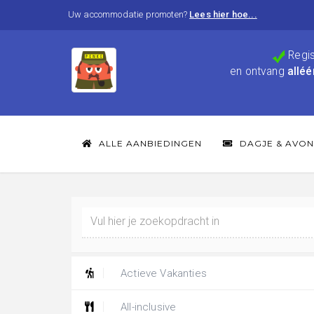
Uw accommodatie promoten?
Lees hier hoe...
Regis
en ontvang
alléé
ALLE AANBIEDINGEN
DAGJE & AVON
Actieve Vakanties
All-inclusive