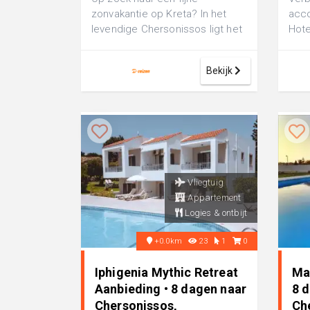
zonvakantie op Kreta? In het
acco
levendige Chersonissos ligt het
Hote
4-sterrenhotel Eri Beach en
comf
Village, ee...
perf
Bekijk
Vliegtuig
Appartement
Logies & ontbijt
+0.0km
23
1
0
Iphigenia Mythic Retreat
Ma
Aanbieding • 8 dagen naar
8 
Chersonissos,
Ch