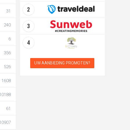
2
31
240
3
6
4
356
UW AANBIEDING PROMOTEN?
526
1608
10188
61
10907