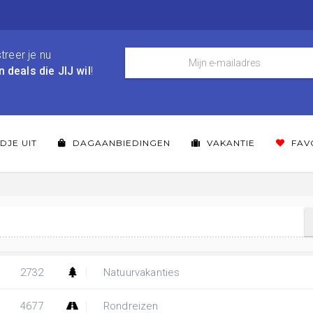
treer je nu
n deals die JIJ wil
!
DJE UIT
DAGAANBIEDINGEN
VAKANTIE
FAV
2732
Natuurvakanties
4677
Rondreizen