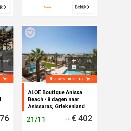
Vil...
jk
Bekijk
g
ement
Vliegtuig
Hotel
1
0
+0.0km
22
1
0
ALOE Boutique Anissa
d
Beach • 8 dagen naar
Anissaras, Griekenland
276
€ 402
21/11
+/-