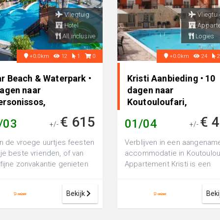
Vliegtuig
Vliegtui
Hotel
Appart
All inclusive
Logies
+0.0km
12
1
0
+0.0km
24
ar Beach & Waterpark •
Kristi Aanbieding • 10
dagen naar
dagen naar
ersonissos,
Koutouloufari,
iekenland
Griekenland
€ 615
€ 
/03
01/04
+/-
+/-
in de vroege uurtjes feesten
Verblijven in een aangenam
je beste vrienden, of van
accommodatie in Koutoulou
fijne zonvakantie genieten
Appartement Kristi is een
het hele gezin: wie bij S...
comfortabel 3-sterren
appartement, per...
Bekijk
Beki