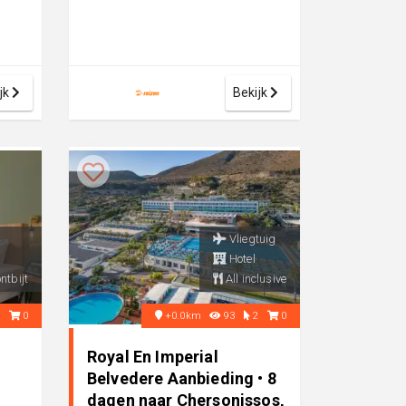
jk
Bekijk
Vliegtuig
Hotel
ntbijt
All inclusive
1
0
+0.0km
93
2
0
Royal En Imperial
Belvedere Aanbieding • 8
dagen naar Chersonissos,