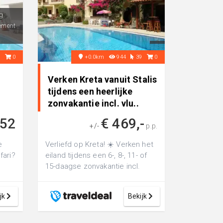
g
ement
2
0
+0.0km
944
39
0
Verken Kreta vanuit Stalis
tijdens een heerlijke
zonvakantie incl. vlu..
452
€ 469,-
+/-
p.p.
e
Verliefd op Kreta! ☀️ Verken het
fari?
eiland tijdens een 6-, 8-, 11- of
15-daagse zonvakantie incl.
vlucht en huurauto
jk
Bekijk