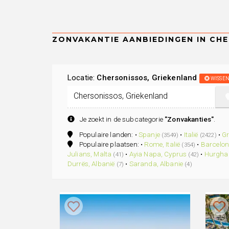
Locatie:
Chersonissos, Griekenland
WISSE
Je zoekt in de subcategorie
"Zonvakanties"
.
Populaire landen: •
Spanje
•
Italië
•
Gr
(3549)
(2422)
Populaire plaatsen: •
Rome, Italië
•
Barcelon
(354)
Julians, Malta
•
Ayia Napa, Cyprus
•
Hurghad
(41)
(42)
Durrës, Albanië
•
Saranda, Albanie
(7)
(4)