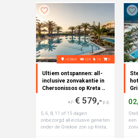
+0.0km
524
13
0
Ultiem ontspannen: all-
Ste
inclusive zonvakantie in
hot
Chersonissos op Kreta ..
Gr
€ 579,-
02
+/-
p.p.
5, 6, 8, 11 of 15 dagen
Stel
onbezorgd all-inclusive genieten
een 
onder de Griekse zon op Kreta,
zonv
incl. vlucht & transfer
Kret