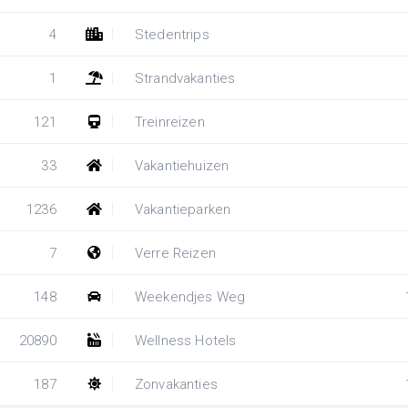
4
Stedentrips
1
Strandvakanties
121
Treinreizen
33
Vakantiehuizen
1236
Vakantieparken
7
Verre Reizen
148
Weekendjes Weg
20890
Wellness Hotels
187
Zonvakanties