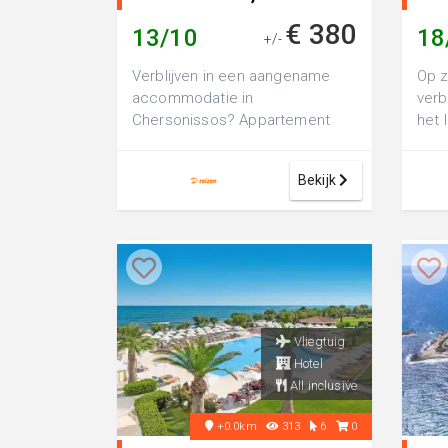
Griekenland
Gr
€ 380
13/10
18
+/-
Verblijven in een aangename
Op z
accommodatie in
verb
Chersonissos? Appartement
het 
Iphigenia Mythic Retreat is een
je h
comfortabel 3-sterren...
Hot..
Bekijk
Vliegtuig
Hotel
All inclusive
+0.0km
313
6
0