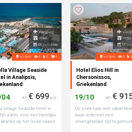
Vliegtuig
Vlieg
Hotel
Hotel
All inclusive
All inc
+0.0km
4
0
0
+0.0km
0
lla Village Seaside
Hotel Elios Hill in
el in Analipsis,
Chersonissos,
iekenland
Griekenland
€ 699
€ 91
/04
19/10
+/-
p.p.
+/-
la Village Seaside hotel is
Op zoek naar een vakantiea
fijn adres voor een heerlijke
waar iedereen een
akantie op het leuke eiland
onvergetelijke tijd tegemoe
a. De ligging van dez...
gaat? Ontdek het nieuwe Ho