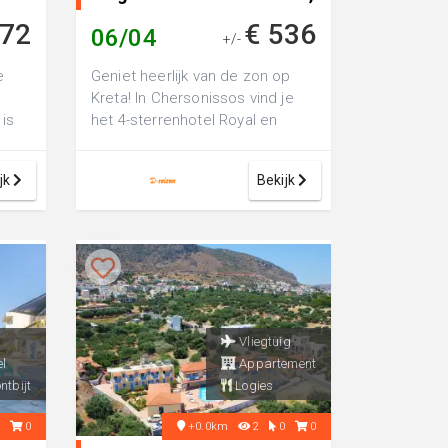
Griekenland
372
€ 536
06/04
+/-
e
Geniet heerlijk van de zon op
Kreta! In Chersonissos vind je
is
het 4-sterrenhotel Royal en
Imperial Belvedere, perfect voor
e...
jk
Bekijk
Vliegtuig
l
Appartement
ntbijt
Logies
0
0
+0.0km
2
0
0