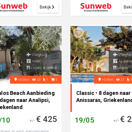
Elios Hill. Je ...
Bekijk
Beki
Vliegtuig
Vliegtui
Hotel
Appart
Logies & ontbijt
Logies
+0.0km
20
1
0
+0.0km
21
alos Beach Aanbieding
Classic • 8 dagen naar
 dagen naar Analipsi,
Anissaras, Griekenlan
iekenland
€ 425
€ 
/10
19/05
+/-
+/-
lijven in een aangename