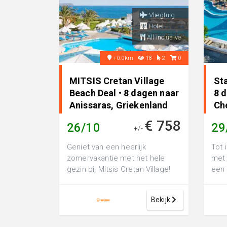
Vliegtuig
Hotel
All inclusive
+0.0km
18
2
0
MITSIS Cretan Village
St
Beach Deal • 8 dagen naar
8 
Anissaras, Griekenland
Ch
Gr
€ 758
26/10
29
+/-
Geniet van een heerlijk
Tot 
zomervakantie met het hele
met 
gezin bij Mitsis Cretan Village!
een 
Dit 4-sterrenresort in Anissaras
met 
heeft ...
Bekijk