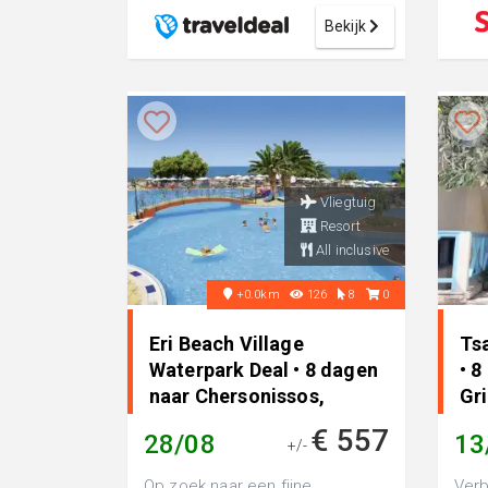
Bekijk
Vliegtuig
Resort
All inclusive
+0.0km
126
8
0
Eri Beach Village
Ts
Waterpark Deal • 8 dagen
• 8
naar Chersonissos,
Gr
Griekenland
€ 557
28/08
13
+/-
Op zoek naar een fijne
Verb