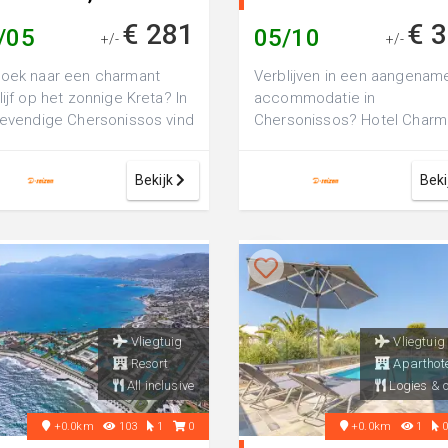
iekenland
€ 281
€ 
/05
05/10
+/-
+/-
oek naar een charmant
Verblijven in een aangenam
lijf op het zonnige Kreta? In
accommodatie in
levendige Chersonissos vind
Chersonissos? Hotel Charm 
et 2-sterren Mastorakis
een comfortabel 2-sterren
.
hotel, perfect voor een ...
Bekijk
Beki
Vliegtuig
Vliegtuig
Resort
Aparthote
All inclusive
Logies & o
+0.0km
103
1
0
+0.0km
1