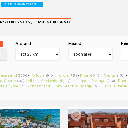
TERUG NAAR: VAKANTIE
Afstand:
Maand:
Rei
N
iekenland
•
Portugal
•
Turkije
•
Kroatië
•
Cyprus
•
(2309)
(946)
(759)
(413)
(156)
a, Spanje
•
Athene, Griekenland
•
Lissabon, Portugal
•
Dubro
(363)
(127)
(203)
a, Egypte
•
Zonnestrand Sunny Beach, Bulgarije
•
Tunis, Tunesie
(16)
(32)