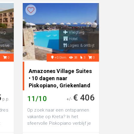
tuig
Vliegtuig
Hotel
lusive
Logies & ontbijt
0
0
+0.0km
38
3
0
Amazones Village Suites
• 10 dagen naar
Piskopiano, Griekenland
5
€ 406
11/10
p.p.
+/-
dres
Op zoek naar een ontspannen
vakantie op Kreta? In het
t
sfeervolle Piskopiano verblijf je
tel
in het 4-sterren Hotel Amazones