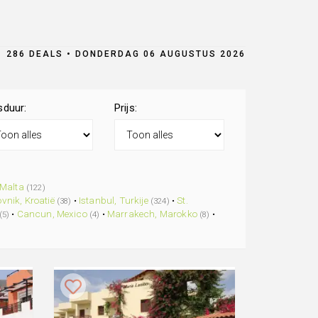
286 DEALS • DONDERDAG 06 AUGUSTUS 2026
sduur:
Prijs:
Malta
(122)
vnik, Kroatië
•
Istanbul, Turkije
•
St.
(38)
(324)
•
Cancun, Mexico
•
Marrakech, Marokko
•
(5)
(4)
(8)