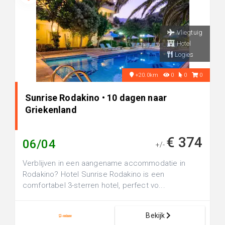
Vliegtuig
Hotel
Logies
+20.0km
0
0
0
Sunrise Rodakino • 10 dagen naar
Griekenland
€ 374
06/04
+/-
Verblijven in een aangename accommodatie in
Rodakino? Hotel Sunrise Rodakino is een
comfortabel 3-sterren hotel, perfect vo...
Bekijk