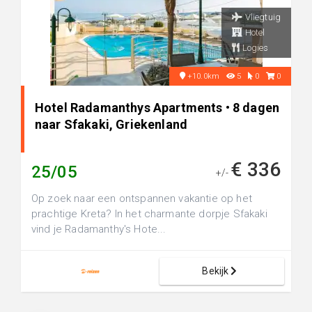
Vliegtuig
Hotel
Logies
+10.0km
5
0
0
Hotel Radamanthys Apartments • 8 dagen
naar Sfakaki, Griekenland
€ 336
25/05
+/-
Op zoek naar een ontspannen vakantie op het
prachtige Kreta? In het charmante dorpje Sfakaki
vind je Radamanthy's Hote...
Bekijk