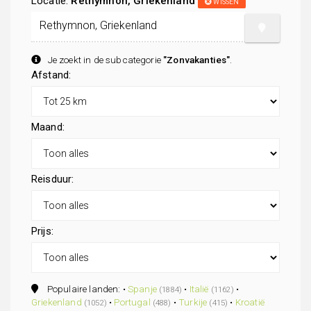
Locatie:
Rethymnon, Griekenland
WISSEN
Je zoekt in de subcategorie
"Zonvakanties"
.
Afstand:
Maand:
Reisduur:
Prijs:
Populaire landen: •
Spanje
•
Italië
•
(1884)
(1162)
Griekenland
•
Portugal
•
Turkije
•
Kroatië
(1052)
(488)
(415)