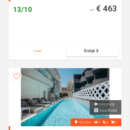
€ 463
13/10
+/-
Bekijk
Vliegtuig
Aparthotel
+20.0km
1
0
0