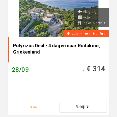
Vliegtuig
Hotel
Logies & ontbijt
+20.0km
1
0
0
Polyrizos Deal • 4 dagen naar Rodakino,
Griekenland
€ 314
28/09
+/-
Bekijk