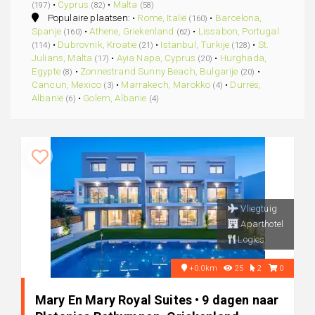
•
Cyprus
•
Malta
(197)
(82)
(58)
Populaire plaatsen: •
Rome, Italië
•
Barcelona,
(160)
Spanje
•
Athene, Griekenland
•
Lissabon, Portugal
(160)
(62)
•
Dubrovnik, Kroatië
•
Istanbul, Turkije
•
St.
(114)
(21)
(128)
Julians, Malta
•
Ayia Napa, Cyprus
•
Hurghada,
(17)
(20)
Egypte
•
Zonnestrand Sunny Beach, Bulgarije
•
(8)
(20)
Cancun, Mexico
•
Marrakech, Marokko
•
Durrës,
(3)
(4)
Albanië
•
Golem, Albanie
(6)
(4)
Vliegtuig
Aparthotel
Logies
+0.0km
25
2
0
Mary En Mary Royal Suites • 9 dagen naar