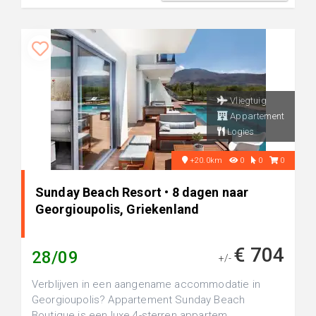
Vliegtuig
Appartement
Logies
+20.0km
0
0
0
Sunday Beach Resort • 8 dagen naar
Georgioupolis, Griekenland
€ 704
28/09
+/-
Verblijven in een aangename accommodatie in
Georgioupolis? Appartement Sunday Beach
Boutique is een luxe 4-sterren appartem...