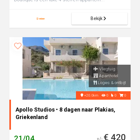
Bekijk
Vliegtuig
Aparthotel
Logies & ontbijt
+20.0km
0
0
0
Apollo Studios • 8 dagen naar Plakias,
Griekenland
€ 420
21/04
+/-