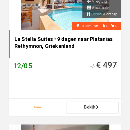
Vliegtuig
Aparthotel
Logies & ontbijt
+0.0km
2
0
0
La Stella Suites • 9 dagen naar Platanias
Rethymnon, Griekenland
€ 497
12/05
+/-
Bekijk