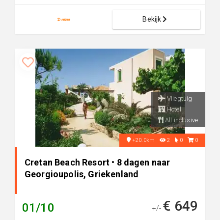
Bekijk
Vliegtuig
Hotel
All inclusive
+20.0km
2
0
0
Cretan Beach Resort • 8 dagen naar
Georgioupolis, Griekenland
€ 649
01/10
+/-