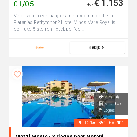
€ 1.153
01/05
+/-
Verblijven in een aangename accommodatie in
Platanias Rethymnon? Hotel Minos Mare Royal is
een luxe 5-sterren hotel, perfec...
Bekijk
Vliegtuig
Aparthotel
Logies
+10.0km
1
0
0
Matzi Ments • 8 dagen naar Gerani,