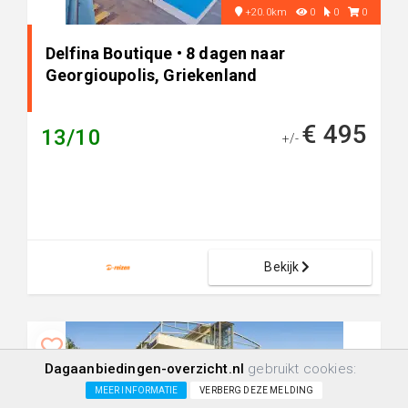
+20.0km
0
0
0
Delfina Boutique • 8 dagen naar
Georgioupolis, Griekenland
€ 495
13/10
+/-
Bekijk
Dagaanbiedingen-overzicht.nl
gebruikt cookies:
MEER INFORMATIE
VERBERG DEZE MELDING