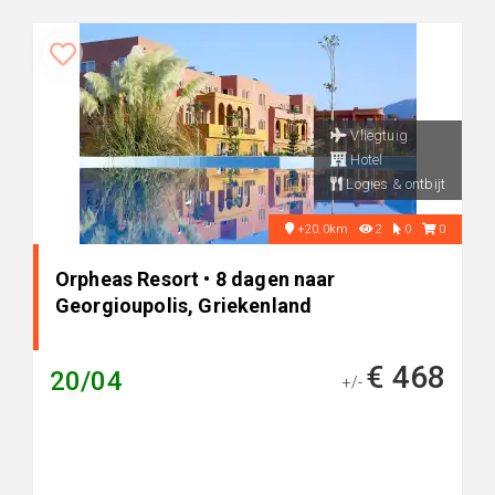
Vliegtuig
Hotel
Logies & ontbijt
+20.0km
2
0
0
Orpheas Resort • 8 dagen naar
Georgioupolis, Griekenland
€ 468
20/04
+/-