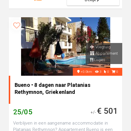
Vliegtuig
Appartement
Logies
+0.0km
3
0
0
Bueno • 8 dagen naar Platanias
Rethymnon, Griekenland
€ 501
25/05
+/-
Verblijven in een aangename accommodatie in
Platanias Rethymnon? Appartement Bueno is een