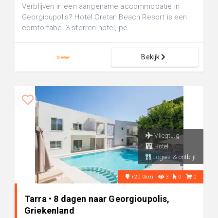
Verblijven in een aangename accommodatie in
Georgioupolis? Hotel Cretan Beach Resort is een
comfortabel 3-sterren hotel, pe...
Bekijk
Vliegtuig
Hotel
Logies & ontbijt
+20.0km
3
0
0
Tarra • 8 dagen naar Georgioupolis,
Griekenland