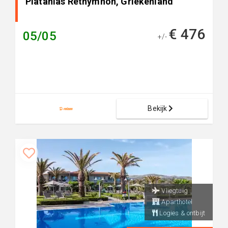
Platanias Rethymnon, Griekenland
€ 476
05/05
+/-
Bekijk
Vliegtuig
Aparthotel
Logies & ontbijt