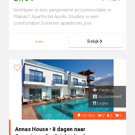
Verblijven in een aangename accommodatie in
Plakias? Aparthotel Apollo Studios is een
comfortabel 3-sterren aparthotel, per...
Bekijk
Vliegtuig
Appartement
Logies
+20.0km
0
0
0
Annas House • 8 dagen naar