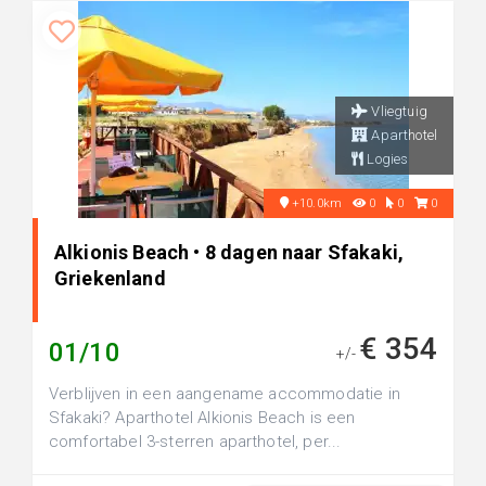
Vliegtuig
Aparthotel
Logies
+10.0km
0
0
0
Alkionis Beach • 8 dagen naar Sfakaki,
Griekenland
€ 354
01/10
+/-
Verblijven in een aangename accommodatie in
Sfakaki? Aparthotel Alkionis Beach is een
comfortabel 3-sterren aparthotel, per...