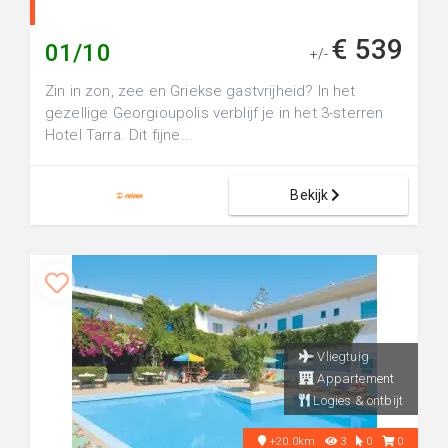
€ 539
01/10
+/-
Zin in zon, zee en Griekse gastvrijheid? In het
gezellige Georgioupolis verblijf je in het 3-sterren
Hotel Tarra. Dit fijne...
Bekijk
Vliegtuig
Appartement
Logies & ontbijt
+20.0km
3
0
0