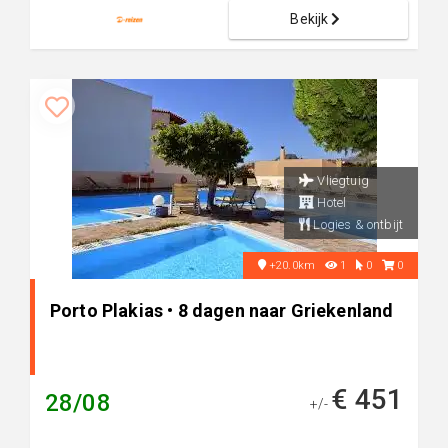
Bekijk
Vliegtuig
Hotel
Logies & ontbijt
+20.0km
1
0
0
Porto Plakias • 8 dagen naar Griekenland
€ 451
28/08
+/-