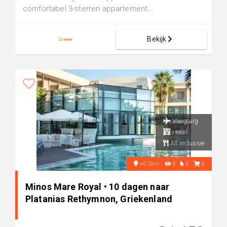
comfortabel 3-sterren appartement...
Bekijk
Vliegtuig
Hotel
All inclusive
+0.0km
0
0
0
Minos Mare Royal • 10 dagen naar
Platanias Rethymnon, Griekenland