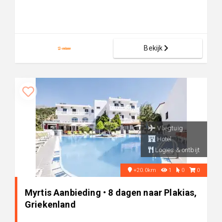
Bekijk
Vliegtuig
Hotel
Logies & ontbijt
+20.0km
1
0
0
Myrtis Aanbieding • 8 dagen naar Plakias,
Griekenland