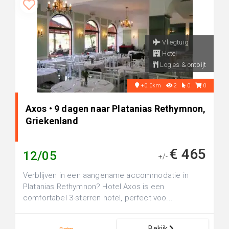
Vliegtuig
Hotel
Logies & ontbijt
+0.0km
2
0
0
Axos • 9 dagen naar Platanias Rethymnon,
Griekenland
€ 465
12/05
+/-
Verblijven in een aangename accommodatie in
Platanias Rethymnon? Hotel Axos is een
comfortabel 3-sterren hotel, perfect voo...
Bekijk