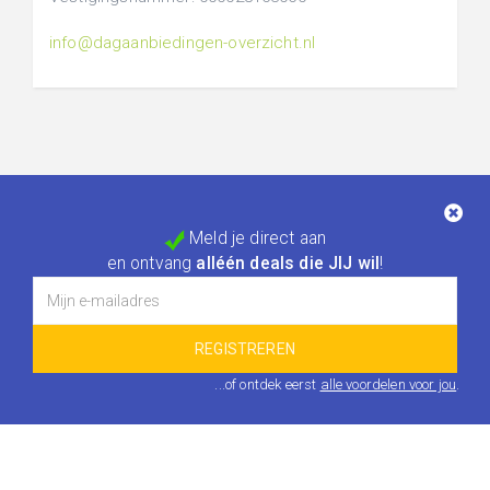
info@dagaanbiedingen-overzicht.nl
Meld je direct aan
en ontvang
alléén deals die JIJ wil
!
...of ontdek eerst
alle voordelen voor jou
.