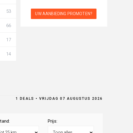
53
UW AANBIEDING PROMOTEN?
66
17
14
1 DEALS • VRIJDAG 07 AUGUSTUS 2026
tand:
Prijs: