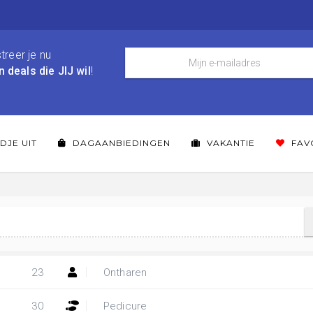
treer je nu
n deals die JIJ wil
!
DJE UIT
DAGAANBIEDINGEN
VAKANTIE
FAV
23
Ontharen
30
Pedicure