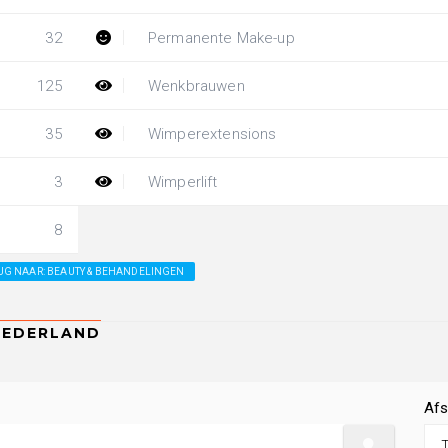
32
Permanente Make-up
125
Wenkbrauwen
35
Wimperextensions
3
Wimperlift
8
UG NAAR: BEAUTY & BEHANDELINGEN
Afs