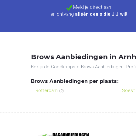
Meld je direct aan
en ontvang
alléén deals die JIJ wil
!
Brows Aanbiedingen in Arnh
Bekijk de Goedkoopste Brows Aanbiedingen. Profit
Brows Aanbiedingen per plaats:
Rotterdam
Soest
(2)