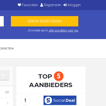
Favorieten
Registreren
Inloggen
...of ontdek eerst
alle voordelen voor jou
.
ORIETEN
5
TOP
AANBIEDERS
48
1
1