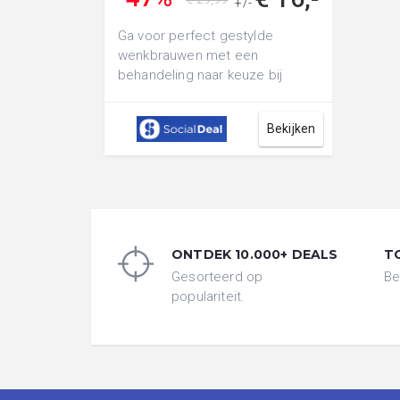
+/-
Ga voor perfect gestylde
wenkbrauwen met een
behandeling naar keuze bij
CLINIQUES: ga voor brow
shaping, brow lamination me...
Bekijken
ONTDEK 10.000+ DEALS
T
Gesorteerd op
Be
populariteit.