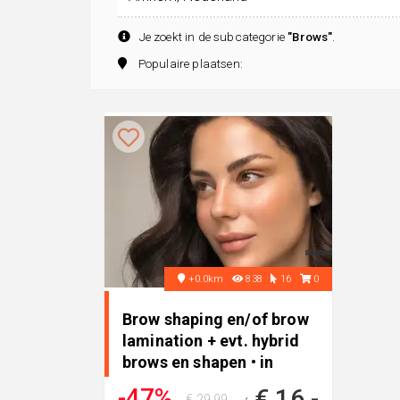
Je zoekt in de subcategorie
"Brows"
.
Populaire plaatsen:
+0.0km
838
16
0
Brow shaping en/of brow
lamination + evt. hybrid
brows en shapen • in
Arnhem
-47%
€ 16,-
€ 29,99