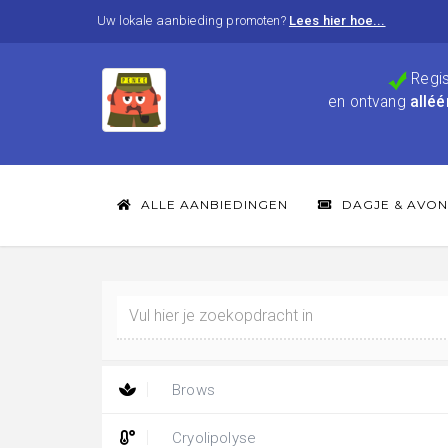
Uw lokale aanbieding promoten?
Lees hier hoe...
Regis
en ontvang
alléé
ALLE AANBIEDINGEN
DAGJE & AVON
Brows
Cryolipolyse