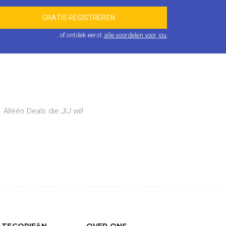
...of ontdek eerst
alle voordelen voor jou
.
lléén Deals die JIJ wil!