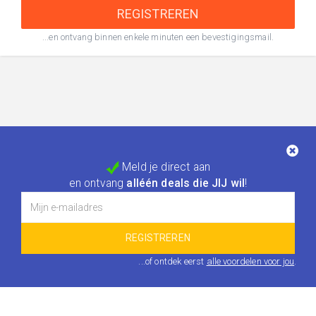
...en ontvang binnen enkele minuten een bevestigingsmail.
Meld je direct aan
en ontvang
alléén deals die JIJ wil
!
...of ontdek eerst
alle voordelen voor jou
.