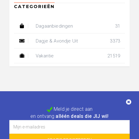
Dagaanbiedingen
31
Dagje & Avondje Uit
3373
Vakantie
21519
Meld je direct aan
en ontvang
alléén deals die JIJ wil
!