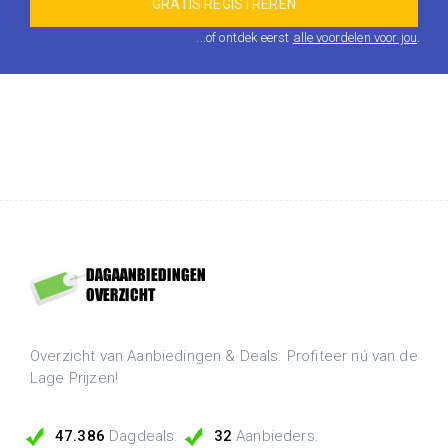
...of ontdek eerst
alle voordelen voor jou
.
Overzicht van Aanbiedingen & Deals. Profiteer nú van de
Lage Prijzen!
47.386
Dagdeals.
32
Aanbieders.