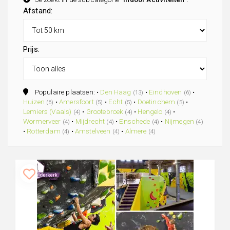
Afstand:
Prijs:
Populaire plaatsen: •
Den Haag
•
Eindhoven
•
(13)
(6)
Huizen
•
Amersfoort
•
Echt
•
Doetinchem
•
(6)
(5)
(5)
(5)
Lemiers (Vaals)
•
Grootebroek
•
Hengelo
•
(4)
(4)
(4)
Wormerveer
•
Mijdrecht
•
Enschede
•
Nijmegen
(4)
(4)
(4)
(4)
•
Rotterdam
•
Amstelveen
•
Almere
(4)
(4)
(4)