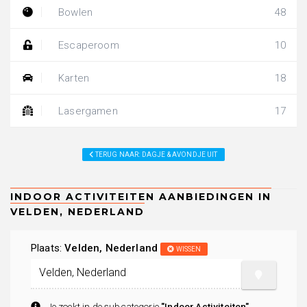
Bowlen
48
Escaperoom
10
Karten
18
Lasergamen
17
TERUG NAAR: DAGJE & AVONDJE UIT
Plaats:
Velden, Nederland
WISSEN
Je zoekt in de subcategorie
"Indoor Activiteiten"
.