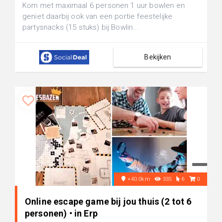
Kom met maximaal 6 personen 1 uur bowlen en
geniet daarbij ook van een portie feestelijke
partysnacks (15 stuks) bij Bowlin...
Bekijken
+40.0km
335
6
0
Online escape game bij jou thuis (2 tot 6
personen) • in Erp