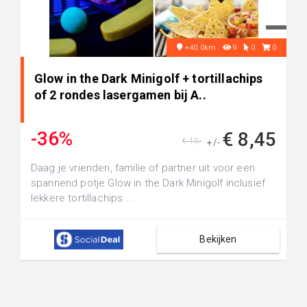
+40.0km
9
0
0
Glow in the Dark Minigolf + tortillachips
of 2 rondes lasergamen bij A..
-36%
€ 8,45
€ 13,-
+/-
Daag je vrienden, familie of partner uit voor een
spannend potje Glow in the Dark Minigolf inclusief
lekkere tortillachips ...
Bekijken