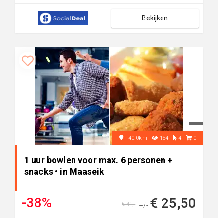
Bekijken
+40.0km
154
4
0
1 uur bowlen voor max. 6 personen +
snacks • in Maaseik
-38%
€ 25,50
€ 41,-
+/-