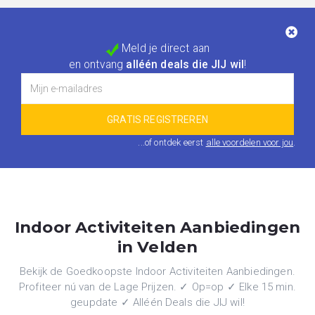
Meld je direct aan
en ontvang
alléén deals die JIJ wil
!
...of ontdek eerst
alle voordelen voor jou
.
Indoor Activiteiten Aanbiedingen
in Velden
Bekijk de Goedkoopste Indoor Activiteiten Aanbiedingen.
Profiteer nú van de Lage Prijzen. ✓ Op=op ✓ Elke 15 min.
geupdate ✓ Alléén Deals die JIJ wil!