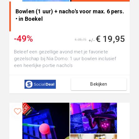
Bowlen (1 uur) + nacho's voor max. 6 pers.
• in Boekel
-49%
€ 19,95
€ 38,75
+/-
Beleef een gezellige avond met je favoriete
gezelschap bij Nia Domo: 1 uur bowlen inclusief
een heerlijke portie nacho's
Bekijken