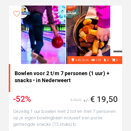
+30.0km
218
5
0
Bowlen voor 2 t/m 7 personen (1 uur) +
snacks • in Nederweert
-52%
€ 19,50
€ 40,25
+/-
Gezellig 1 uur bowlen met 2 tot en met 7 personen
op je eigen bowlingbaan inclusief een portie
gemengde snacks (15 stuks) b...