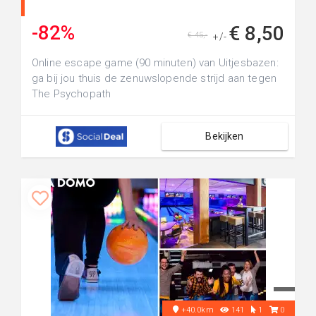
-82%
€ 8,50
€ 45,-
+/-
Online escape game (90 minuten) van Uitjesbazen:
ga bij jou thuis de zenuwslopende strijd aan tegen
The Psychopath
Bekijken
+40.0km
141
1
0