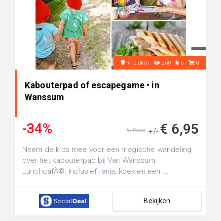
+10.0km
260
6
0
Kabouterpad of escapegame • in
Wanssum
-34%
€ 6,95
€ 10,50
+/-
Neem de kids mee voor een magische wandeling
over het kabouterpad bij Van Wanssum
LunchcafÃ©, inclusief ranja, koek en een ...
Bekijken