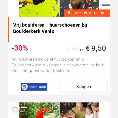
+0.0km
34
0
0
Vrij boulderen + huurschoenen bij
Boulderkerk Venlo
-30%
€ 9,50
€ 13,50
+/-
Vrij boulderen inclusief huurschoenen bij
Boulderkerk Venlo: klimmen in een voormalige kerk
die is omgebouwd tot boulderhal
Bekijken