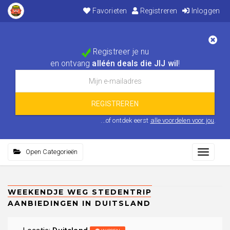
Favorieten
Registreren
Inloggen
Registreer je nu
en ontvang
alléén deals die JIJ wil
!
...of ontdek eerst
alle voordelen voor jou
.
Open Categorieën
Toggle
navigati