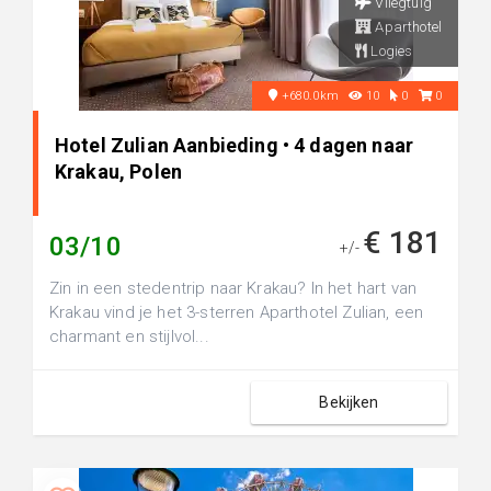
Vliegtuig
Aparthotel
Logies
+680.0km
10
0
0
Hotel Zulian Aanbieding • 4 dagen naar
Krakau, Polen
€ 181
03/10
+/-
Zin in een stedentrip naar Krakau? In het hart van
Krakau vind je het 3-sterren Aparthotel Zulian, een
charmant en stijlvol...
Bekijken