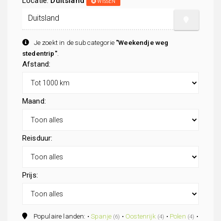
Locatie:
Duitsland
WISSEN
Je zoekt in de subcategorie
"Weekendje weg
stedentrip"
.
Afstand:
Maand:
Reisduur:
Prijs:
Populaire landen: •
Spanje
•
Oostenrijk
•
Polen
•
(6)
(4)
(4)