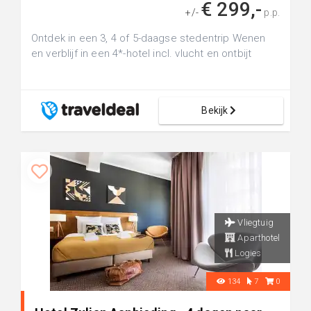
€ 299,-
+/-
p.p.
Ontdek in een 3, 4 of 5-daagse stedentrip Wenen
en verblijf in een 4*-hotel incl. vlucht en ontbijt
Bekijk
Vliegtuig
Aparthotel
Logies
134
7
0