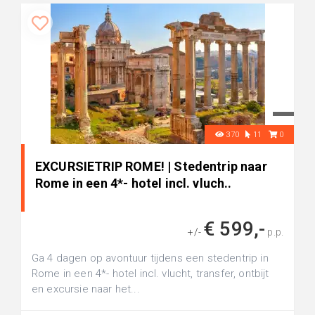
370
11
0
EXCURSIETRIP ROME! | Stedentrip naar
Rome in een 4*- hotel incl. vluch..
€ 599,-
+/-
p.p.
Ga 4 dagen op avontuur tijdens een stedentrip in
Rome in een 4*- hotel incl. vlucht, transfer, ontbijt
en excursie naar het...