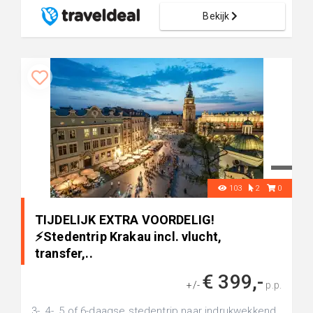
Bekijk
103
2
0
TIJDELIJK EXTRA VOORDELIG!
⚡️Stedentrip Krakau incl. vlucht,
transfer,..
€ 399,-
+/-
p.p.
3-, 4-, 5 of 6-daagse stedentrip naar indrukwekkend