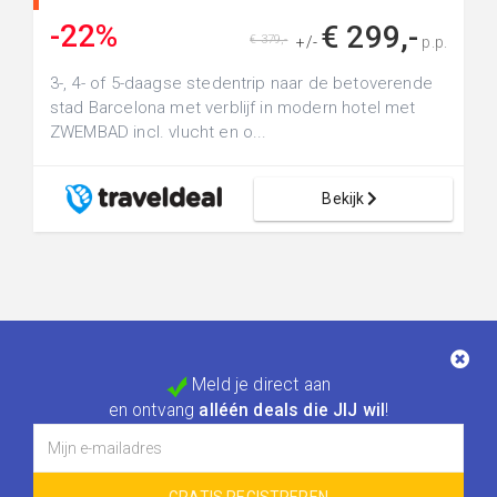
-22%
€ 299,-
€ 379,-
+/-
p.p.
3-, 4- of 5-daagse stedentrip naar de betoverende
stad Barcelona met verblijf in modern hotel met
ZWEMBAD incl. vlucht en o...
Bekijk
Meld je direct aan
en ontvang
alléén deals die JIJ wil
!