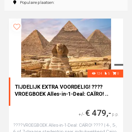
Populaire plaatsen:
124
5
0
TIJDELIJK EXTRA VOORDELIG! ????
VROEGBOEK Alles-in-1-Deal: CAÏRO! ..
€ 479,-
+/-
p.p.
????VROEGBOEK Alles-in-1-Deal: CAÏRO! ???? | 4-, 5-,
6 of 7-daagse stedentrip naar indrukwekkend Caïro