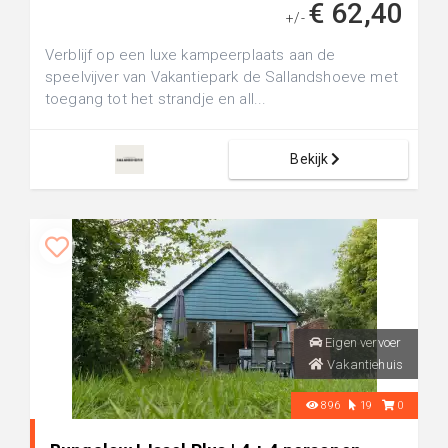
€ 62,40
+/-
Verblijf op een luxe kampeerplaats aan de
speelvijver van Vakantiepark de Sallandshoeve met
toegang tot het strandje en all...
Bekijk
Eigen vervoer
Vakantiehuis
896
19
0