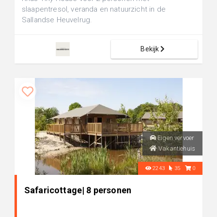
slaapentresol, veranda en natuurzicht in de
Sallandse Heuvelrug.
Bekijk
Eigen vervoer
Vakantiehuis
2243
35
0
Safaricottage| 8 personen