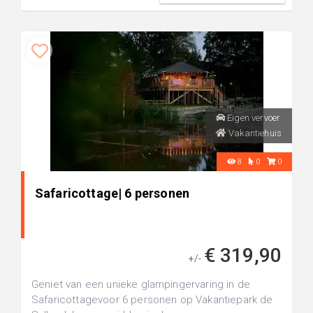
Eigen vervoer
Vakantiehuis
8
0
0
Safaricottage| 6 personen
€ 319,90
+/-
Geniet van een unieke glampingervaring in de
Safaricottagevoor 6 personen op Vakantiepark de