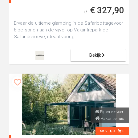
€ 327,90
+/-
Ervaar de ultieme glamping in de Safaricottagevoor
8 personen aan de vijver op Vakantiepark de
Sallandshoeve, ideaal voor g...
Bekijk
Eigen vervoer
Vakantiehuis
5
0
0