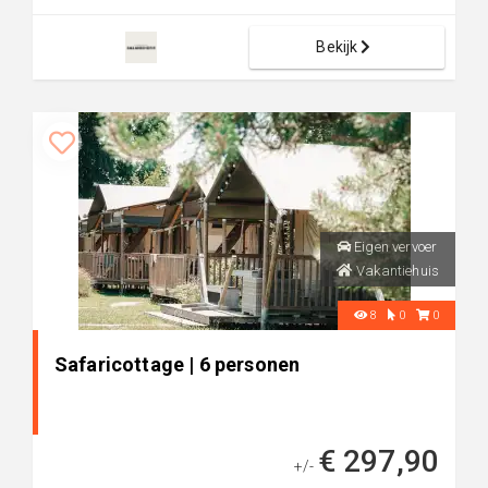
Bekijk
Eigen vervoer
Vakantiehuis
8
0
0
Safaricottage | 6 personen
€ 297,90
+/-