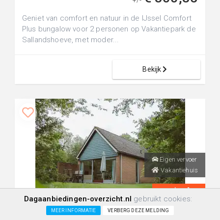
+/-
Geniet van comfort en natuur in de IJssel Comfort
Plus bungalow voor 2 personen op Vakantiepark de
Sallandshoeve, met moder...
Bekijk
Eigen vervoer
Vakantiehuis
8
0
0
Dagaanbiedingen-overzicht.nl
gebruikt cookies:
Bungalow IJssel Plus | 4 personen
MEER INFORMATIE
VERBERG DEZE MELDING