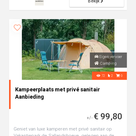
Bekijk
Eigen vervoer
Camping
72
2
0
Kampeerplaats met privé sanitair
Aanbieding
€ 99,80
+/-
Geniet van luxe kamperen met privé sanitair op
Vakantiepark de Sallandshoeve, gelegen aan de