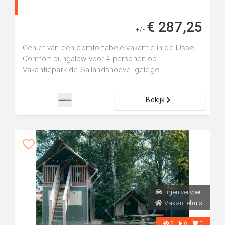
€ 287,25
+/-
Geniet van een comfortabele vakantie in de IJssel
Comfort bungalow voor 4 personen op
Vakantiepark de Sallandshoeve, gelege...
Bekijk
Eigen vervoer
Vakantiehuis
8
0
0