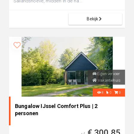
Sallandshoeve, midden in de na...
Bekijk
Eigen vervoer
Vakantiehuis
8
0
0
Bungalow IJssel Comfort Plus | 2
personen
€ 300,85