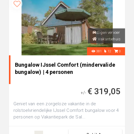
Eigen vervoer
Vakantiehuis
381
12
0
Bungalow IJssel Comfort (mindervalide
bungalow) | 4 personen
€ 319,05
+/-
Geniet van een zorgeloze vakantie in de
rolstoelvriendelijke IJssel Comfort bungalow voor 4
personen op Vakantiepark de Sal...