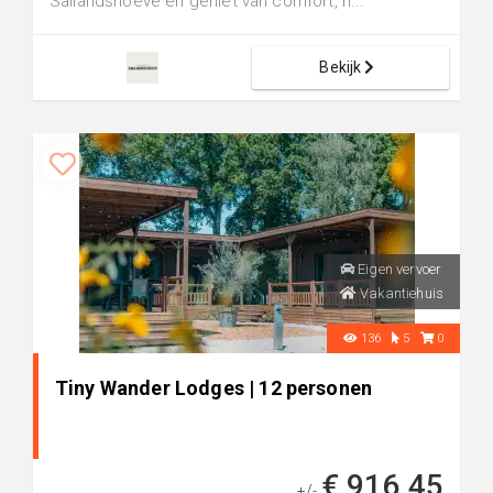
Sallandshoeve en geniet van comfort, n...
Bekijk
Eigen vervoer
Vakantiehuis
136
5
0
Tiny Wander Lodges | 12 personen
€ 916,45
+/-