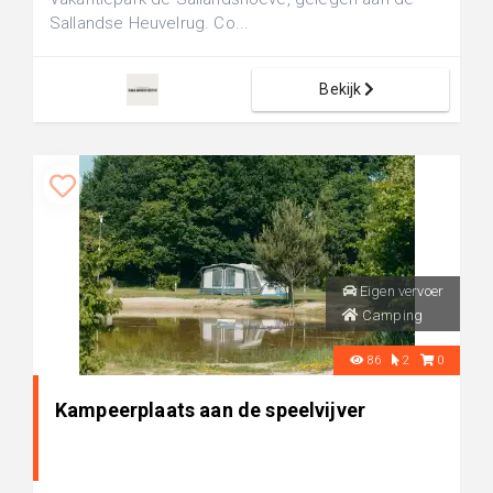
Sallandse Heuvelrug. Co...
Bekijk
Eigen vervoer
Camping
86
2
0
Kampeerplaats aan de speelvijver