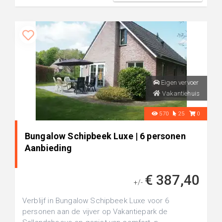
Eigen vervoer
Vakantiehuis
570
25
0
Bungalow Schipbeek Luxe | 6 personen
Aanbieding
€ 387,40
+/-
Verblijf in Bungalow Schipbeek Luxe voor 6
personen aan de vijver op Vakantiepark de