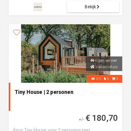
Bekijk
Eigen vervoer
Vakantiehuis
573
9
0
Tiny House | 2 personen
€ 180,70
+/-
Knus Tiny House voor 2 personen met