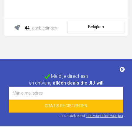
Bekijken
44
aanbiedingen
Meld je direct aan
en ontvang
alléén deals die JIJ wil
!
...of ontdek eerst
alle voordelen voor jou
.