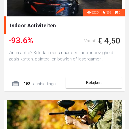
82204
392
0
Indoor Activiteiten
-93.6%
€ 4,50
Vanaf
Zin in actie? Kijk dan eens naar een indoor bezigheid
zoals karten, paintballen,bowlen of lasergamen.
Bekijken
153
aanbiedingen