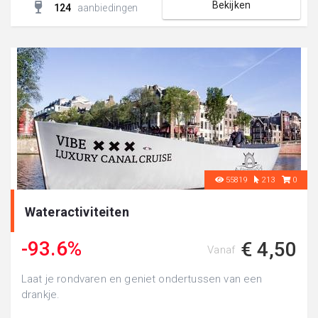
Bekijken
124
aanbiedingen
55819
213
0
Wateractiviteiten
-93.6%
€ 4,50
Vanaf
Laat je rondvaren en geniet ondertussen van een
drankje.