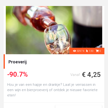
32974
130
0
Proeverij
-90.7%
€ 4,25
Vanaf
Hou je van een hapje en drankje? Laat je verrassen in
een wijn en bierproeverij of ontdek je nieuwe favoriete
eten!