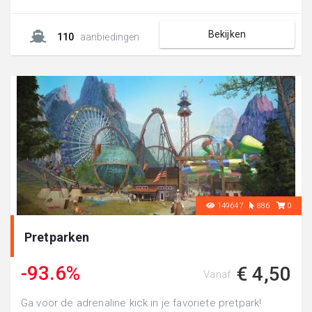
Bekijken
110
aanbiedingen
149647
886
0
Pretparken
-93.6%
€ 4,50
Vanaf
Ga voor de adrenaline kick in je favoriete pretpark!