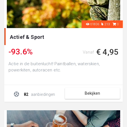
61806
213
0
Actief & Sport
-93.6%
€ 4,95
Vanaf
Actie in de buitenlucht! Paintballen, waterskien,
powerkiten, autoracen etc.
Bekijken
82
aanbiedingen