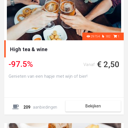
29754
182
1
High tea & wine
-97.5%
€ 2,50
Vanaf
Genieten van een hapje met wijn of bier!
Bekijken
209
aanbiedingen