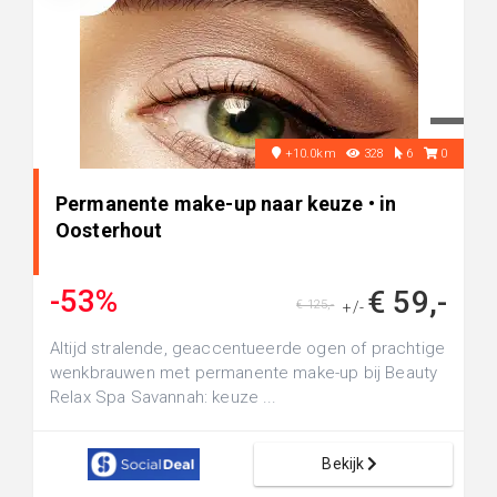
+10.0km
328
6
0
Permanente make-up naar keuze • in
Oosterhout
-53%
€ 59,-
€ 125,-
+/-
Altijd stralende, geaccentueerde ogen of prachtige
wenkbrauwen met permanente make-up bij Beauty
Relax Spa Savannah: keuze ...
Bekijk