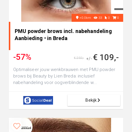
+0.0km
33
0
0
PMU powder brows incl. nabehandeling
Aanbieding • in Breda
-57%
€ 109,-
€ 250,-
+/-
Optimaliseer jouw wenkbrauwen met PMU powder
brows bij Beauty by Lien Breda: inclusief
nabehandeling voor oogverblindende w...
Bekijk