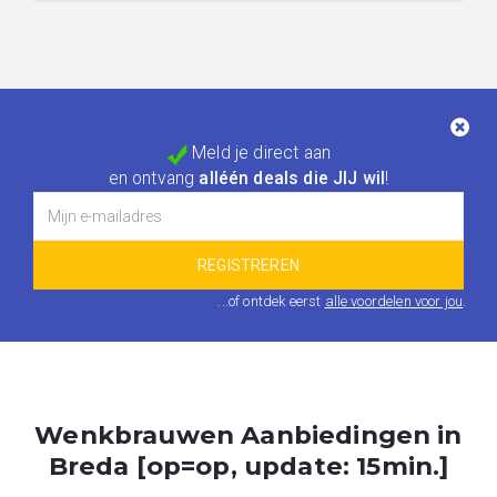
Meld je direct aan
en ontvang
alléén deals die JIJ wil
!
...of ontdek eerst
alle voordelen voor jou
.
Wenkbrauwen Aanbiedingen in
Breda [op=op, update: 15min.]