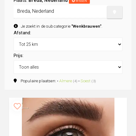
Plaats:
Breda, Nederland
WISSEN
Je zoekt in de subcategorie
"Wenkbrauwen"
.
Afstand:
Prijs:
Populaire plaatsen: •
Almere
•
Soest
(4)
(3)