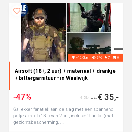
+10.0km
376
7
0
Airsoft (18+, 2 uur) + materiaal + drankje
+ bittergarnituur • in Waalwijk
-47%
€ 35,-
€ 65,-
+/-
Ga lekker fanatiek aan de slag met een spannend
potje airsoft (18+) van 2 uur, inclusief huurkit (met
gezichtsbescherming, ...