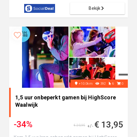
Bekijk
+10.0km
392
6
0
1,5 uur onbeperkt gamen bij HighScore
Waalwijk
-34%
€ 13,95
€ 20,95
+/-