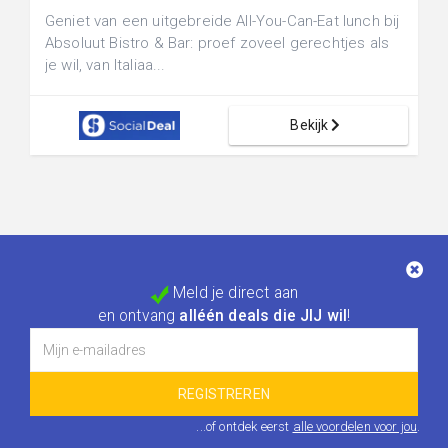
Geniet van een uitgebreide All-You-Can-Eat lunch bij
Absoluut Bistro & Bar: proef zoveel gerechtjes als
je wil, van Italiaa...
Bekijk
Meld je direct aan
en ontvang
alléén deals die JIJ wil
!
...of ontdek eerst
alle voordelen voor jou
.