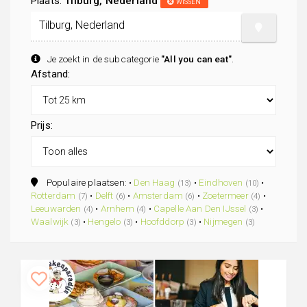
Plaats:
Tilburg, Nederland
WISSEN
Je zoekt in de subcategorie
"All you can eat"
.
Afstand:
Prijs:
Populaire plaatsen: •
Den Haag
•
Eindhoven
•
(13)
(10)
Rotterdam
•
Delft
•
Amsterdam
•
Zoetermeer
•
(7)
(6)
(6)
(4)
Leeuwarden
•
Arnhem
•
Capelle Aan Den IJssel
•
(4)
(4)
(3)
Waalwijk
•
Hengelo
•
Hoofddorp
•
Nijmegen
(3)
(3)
(3)
(3)