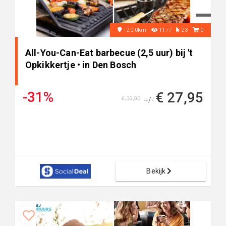
+20.0km
1177
23
0
All-You-Can-Eat barbecue (2,5 uur) bij 't
Opkikkertje • in Den Bosch
-31%
€ 27,95
€ 39,95
+/-
Bekijk