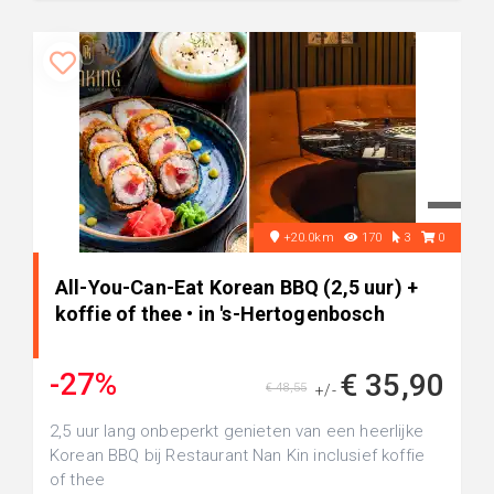
+20.0km
170
3
0
All-You-Can-Eat Korean BBQ (2,5 uur) +
koffie of thee • in 's-Hertogenbosch
-27%
€ 35,90
€ 48,55
+/-
2,5 uur lang onbeperkt genieten van een heerlijke
Korean BBQ bij Restaurant Nan Kin inclusief koffie
of thee