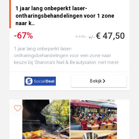
1 jaar lang onbeperkt laser-
ontharingsbehandelingen voor 1 zone
naar k..
-67%
€ 47,50
€ 141,-
+/-
1 jaar lang onbeperkt laser-
ontharingsbehandelingen voor een zone naar
keuze bij Sharona's Nail & Beautysalon: niet meer
sc...
Bekijk