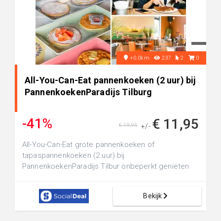
+0.0km
237
2
0
All-You-Can-Eat pannenkoeken (2 uur) bij
PannenkoekenParadijs Tilburg
-41%
€ 11,95
€ 19,95
+/-
All-You-Can-Eat grote pannenkoeken of
tapaspannenkoeken (2 uur) bij
PannenkoekenParadijs Tilbur onbeperkt genieten
van vers...
Bekijk