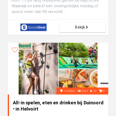
Kom 1,5 uur lang onbeperkt gamen bij HighScore
Waalwijk en beleef een onvergetelijke middag of
avond: meer dan 40 verschill...
Bekijk
+10.0km
2521
20
0
All-in spelen, eten en drinken bij Duinoord
• in Helvoirt