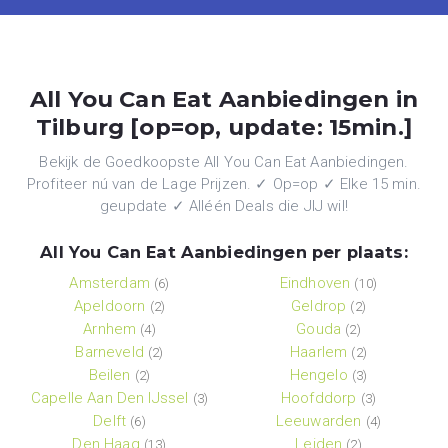
All You Can Eat Aanbiedingen in
Tilburg [op=op, update: 15min.]
Bekijk de Goedkoopste All You Can Eat Aanbiedingen.
Profiteer nú van de Lage Prijzen. ✓ Op=op ✓ Elke 15 min.
geupdate ✓ Alléén Deals die JIJ wil!
All You Can Eat Aanbiedingen per plaats:
Amsterdam
Eindhoven
(6)
(10)
Apeldoorn
Geldrop
(2)
(2)
Arnhem
Gouda
(4)
(2)
Barneveld
Haarlem
(2)
(2)
Beilen
Hengelo
(2)
(3)
Capelle Aan Den IJssel
Hoofddorp
(3)
(3)
Delft
Leeuwarden
(6)
(4)
Den Haag
Leiden
(13)
(2)