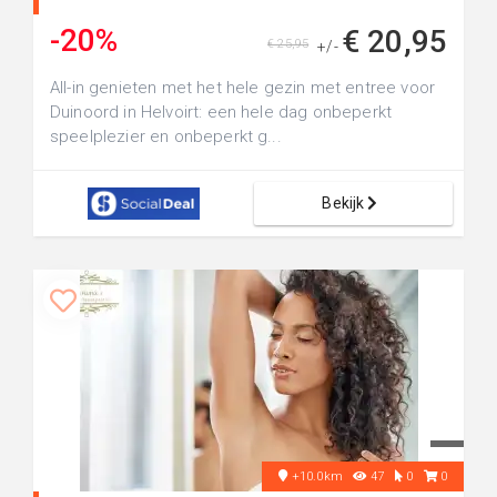
-20%
€ 20,95
€ 25,95
+/-
All-in genieten met het hele gezin met entree voor
Duinoord in Helvoirt: een hele dag onbeperkt
speelplezier en onbeperkt g...
Bekijk
+10.0km
47
0
0