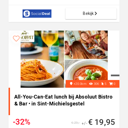
Bekijk
+20.0km
306
5
0
All-You-Can-Eat lunch bij Absoluut Bistro
& Bar • in Sint-Michielsgestel
-32%
€ 19,95
€ 29,-
+/-