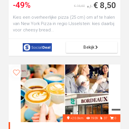
-49%
€ 8,50
€ 16,60
+/-
Kies een overheerlijke pizza (25 cm) om af te halen
van New York Pizza in regio IJsselstein: kies daarbij
voor cheesy bread...
Bekijk
+20.0km
1909
37
0