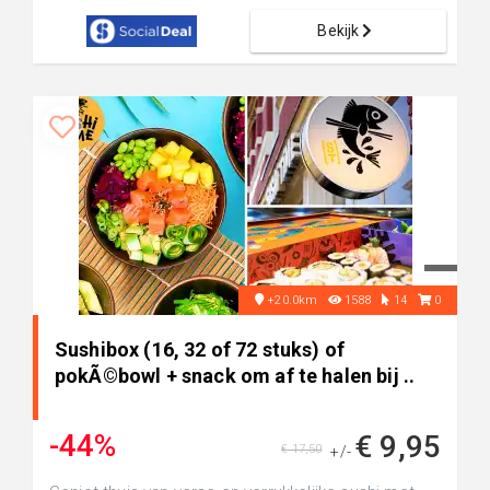
Bekijk
+20.0km
1588
14
0
Sushibox (16, 32 of 72 stuks) of
pokÃ©bowl + snack om af te halen bij ..
-44%
€ 9,95
€ 17,50
+/-