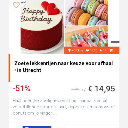
+0.0km
1260
11
0
Zoete lekkenrijen naar keuze voor afhaal
• in Utrecht
-51%
€ 14,95
€ 30,-
+/-
Haal heerlijke zoetigheden af bij Taartaa: kies uit
verschillende soorten taart, cupcakes, macarons of
donuts om je vinger ...