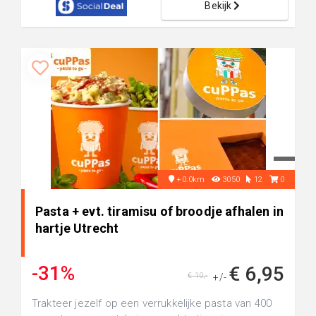
Bekijk
+0.0km
3050
12
0
Pasta + evt. tiramisu of broodje afhalen in
hartje Utrecht
-31%
€ 6,95
€ 10,-
+/-
Trakteer jezelf op een verrukkelijke pasta van 400