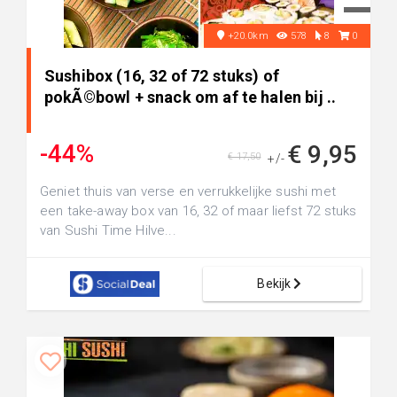
+20.0km
578
8
0
Sushibox (16, 32 of 72 stuks) of
pokÃ©bowl + snack om af te halen bij ..
-44%
€ 9,95
€ 17,50
+/-
Geniet thuis van verse en verrukkelijke sushi met
een take-away box van 16, 32 of maar liefst 72 stuks
van Sushi Time Hilve...
Bekijk