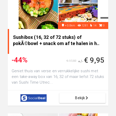
+0.0km
1281
14
0
Sushibox (16, 32 of 72 stuks) of
pokÃ©bowl + snack om af te halen in h..
-44%
€ 9,95
€ 17,50
+/-
Geniet thuis van verse en verrukkelijke sushi met
een take-away box van 16, 32 of maar liefst 72 stuks
van Sushi Time Utrec...
Bekijk