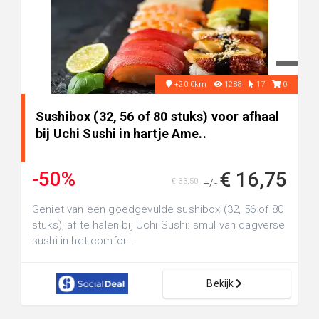
+20.0km
1288
17
0
Sushibox (32, 56 of 80 stuks) voor afhaal
bij Uchi Sushi in hartje Ame..
-50%
€ 16,75
€ 33,50
+/-
Geniet van een goedgevulde sushibox (32, 56 of 80
stuks), af te halen bij Uchi Sushi: smul van dagverse
sushi in het comfor...
Bekijk