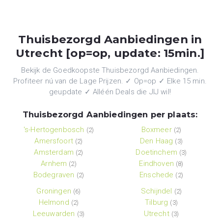
Thuisbezorgd Aanbiedingen in
Utrecht [op=op, update: 15min.]
Bekijk de Goedkoopste Thuisbezorgd Aanbiedingen.
Profiteer nú van de Lage Prijzen. ✓ Op=op ✓ Elke 15 min.
geupdate ✓ Alléén Deals die JIJ wil!
Thuisbezorgd Aanbiedingen per plaats:
's-Hertogenbosch
Boxmeer
(2)
(2)
Amersfoort
Den Haag
(2)
(3)
Amsterdam
Doetinchem
(2)
(3)
Arnhem
Eindhoven
(2)
(8)
Bodegraven
Enschede
(2)
(2)
Groningen
Schijndel
(6)
(2)
Helmond
Tilburg
(2)
(3)
Leeuwarden
Utrecht
(3)
(3)