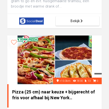
gram to go en evt. huisgemaakte tiramisu, een
broodje met warme drank of...
Bekijk
+10.0km
1830
13
0
Pizza (25 cm) naar keuze + bijgerecht of
fris voor afhaal bij New York..