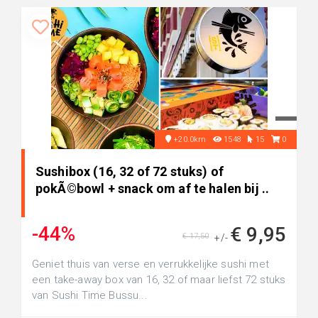
+20.0km
1548
15
0
Sushibox (16, 32 of 72 stuks) of
pokÃ©bowl + snack om af te halen bij ..
-44%
€ 9,95
€ 17,50
+/-
Geniet thuis van verse en verrukkelijke sushi met
een take-away box van 16, 32 of maar liefst 72 stuks
van Sushi Time Bussu...