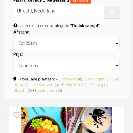
Plaats:
Utrecht, Nederland
WISSEN
Je zoekt in de subcategorie
"Thuisbezorgd"
.
Afstand:
Prijs:
Populaire plaatsen: •
Eindhoven
•
Groningen
•
Den
(8)
(6)
Haag
•
Leeuwarden
•
Rotterdam
•
Tilburg
•
(3)
(3)
(3)
(3)
Utrecht
•
Doetinchem
(3)
(3)