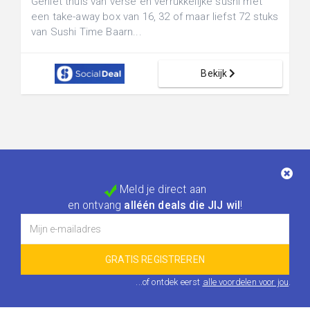
Geniet thuis van verse en verrukkelijke sushi met
een take-away box van 16, 32 of maar liefst 72 stuks
van Sushi Time Baarn...
Bekijk
Meld je direct aan
en ontvang
alléén deals die JIJ wil
!
...of ontdek eerst
alle voordelen voor jou
.