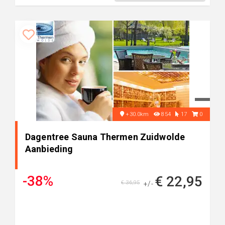
+30.0km
854
17
0
Dagentree Sauna Thermen Zuidwolde
Aanbieding
-38%
€ 22,95
€ 36,95
+/-