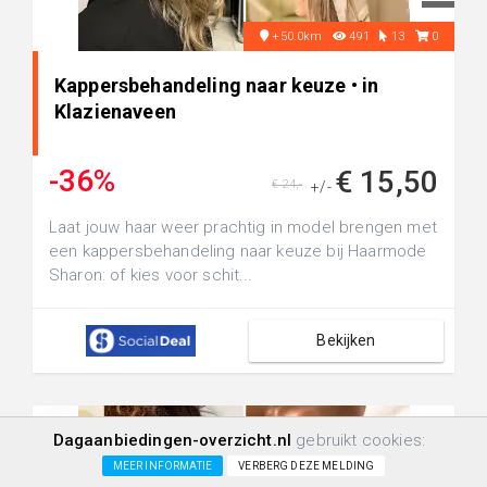
+50.0km
491
13
0
Kappersbehandeling naar keuze • in
Klazienaveen
-36%
€ 15,50
€ 24,-
+/-
Laat jouw haar weer prachtig in model brengen met
een kappersbehandeling naar keuze bij Haarmode
Sharon: of kies voor schit...
Bekijken
Dagaanbiedingen-overzicht.nl
gebruikt cookies:
MEER INFORMATIE
VERBERG DEZE MELDING