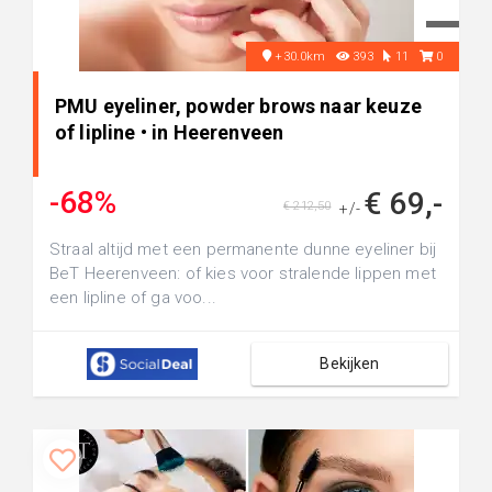
+30.0km
393
11
0
PMU eyeliner, powder brows naar keuze
of lipline • in Heerenveen
-68%
€ 69,-
€ 212,50
+/-
Straal altijd met een permanente dunne eyeliner bij
BeT Heerenveen: of kies voor stralende lippen met
een lipline of ga voo...
Bekijken