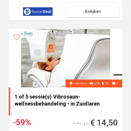
Bekijken
+30.0km
558
15
0
1 of 5 sessie(s) Vibrosaun-
wellnessbehandeling • in Zuidlaren
-59%
€ 14,50
€ 35,-
+/-