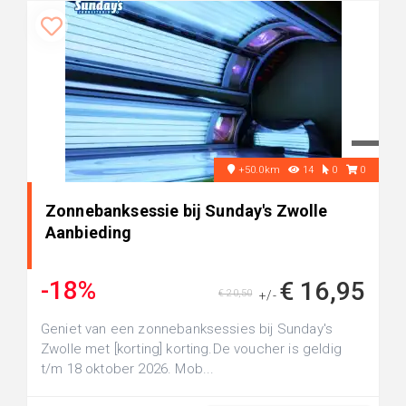
+50.0km
14
0
0
Zonnebanksessie bij Sunday's Zwolle
Aanbieding
-18%
€ 16,95
€ 20,50
+/-
Geniet van een zonnebanksessies bij Sunday's
Zwolle met [korting] korting.De voucher is geldig
t/m 18 oktober 2026. Mob...