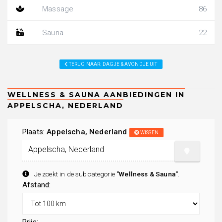
Massage
86
Sauna
22
TERUG NAAR: DAGJE & AVONDJE UIT
Plaats:
Appelscha, Nederland
WISSEN
Je zoekt in de subcategorie
"Wellness & Sauna"
.
Afstand: