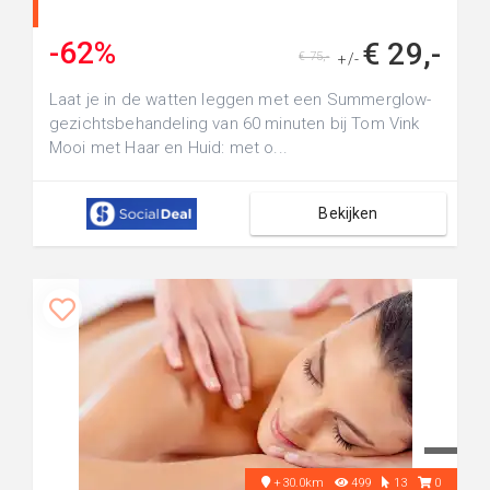
-62%
€ 29,-
€ 75,-
+/-
Laat je in de watten leggen met een Summerglow-
gezichtsbehandeling van 60 minuten bij Tom Vink
Mooi met Haar en Huid: met o...
Bekijken
+30.0km
499
13
0