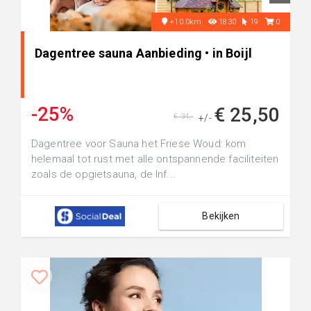
+10.0km
1830
19
0
Dagentree sauna Aanbieding • in Boijl
-25%
€ 25,50
€ 34,-
+/-
Dagentree voor Sauna het Friese Woud: kom
helemaal tot rust met alle ontspannende faciliteiten
zoals de opgietsauna, de Inf...
Bekijken