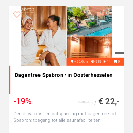
+30.0km
515
14
0
Dagentree Spabron • in Oosterhesselen
-19%
€ 22,-
€ 26,95
+/-
Geniet van rust en ontspanning met dagentree tot
Spabron: toegang tot alle saunafaciliteiten