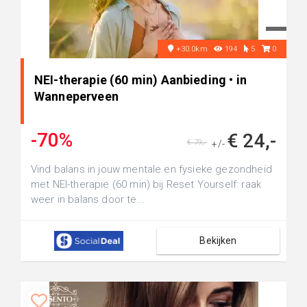
+30.0km
194
5
0
NEI-therapie (60 min) Aanbieding • in
Wanneperveen
-70%
€ 24,-
€ 79,-
+/-
Vind balans in jouw mentale en fysieke gezondheid
met NEI-therapie (60 min) bij Reset Yourself: raak
weer in balans door te...
Bekijken