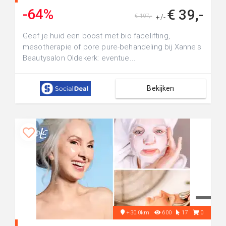
-64%
€ 39,-
€ 107,-
+/-
Geef je huid een boost met bio facelifting,
mesotherapie of pore pure-behandeling bij Xanne's
Beautysalon Oldekerk: eventue...
Bekijken
+30.0km
600
17
0