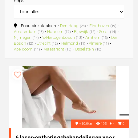
Prijs:
Populaire plaatsen: •
Den Haag
•
Eindhoven
•
(28)
(19)
Amsterdam
•
Haarlem
•
Rijswijk
•
Soest
•
(18)
(17)
(16)
(14)
Nijmegen
•
's-Hertogenbosch
•
Arnhem
•
Den
(14)
(13)
(13)
Bosch
•
Utrecht
•
Helmond
•
Almere
•
(12)
(12)
(11)
(11)
Apeldoorn
•
Maastricht
•
IJsselstein
(11)
(10)
(10)
+10.0km
195
4
0
6 laser-ontharingsbehandelingen voor