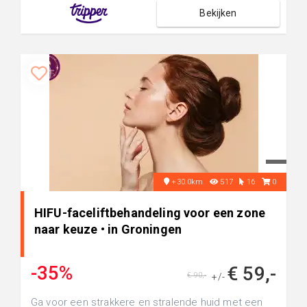
Bekijken
+30.0km
517
16
0
HIFU-faceliftbehandeling voor een zone
naar keuze • in Groningen
-35%
€ 59,-
€ 90,-
+/-
Ga voor een strakkere en stralende huid met een