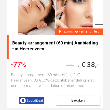
+30.0km
436
12
0
Beauty-arrangement (60 min) Aanbieding
• in Heerenveen
-77%
€ 38,-
€ 165,-
+/-
Beauty-arrangement (60 minuten) bij BeT
Heerenveen: BB GLOW-gezichtsbehandeling met
semi-permanente foundation of microneed...
Bekijken