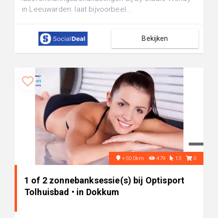
in Leeuwarden: laat bijvoorbeel...
Bekijken
+50.0km
479
13
0
1 of 2 zonnebanksessie(s) bij Optisport
Tolhuisbad • in Dokkum