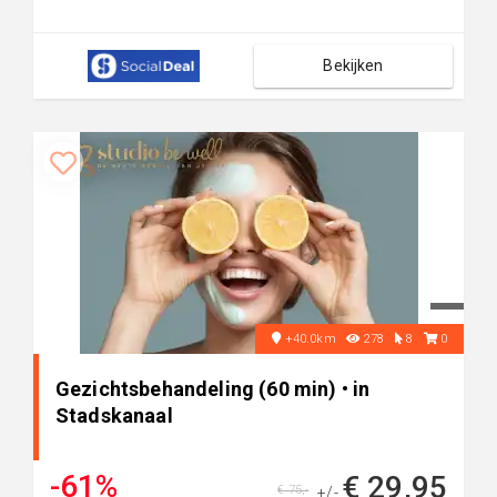
Bekijken
+40.0km
278
8
0
Gezichtsbehandeling (60 min) • in
Stadskanaal
-61%
€ 29,95
€ 75,-
+/-