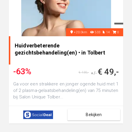
+20.0km
533
14
0
Huidverbeterende
gezichtsbehandeling(en) • in Tolbert
-63%
€ 49,-
€ 130,-
+/-
Ga voor een strakkere en jonger ogende huid met 1
of 2 plasma-gelaatsbehandeling(en) van 75 minuten
bij Salon Unique Tolber...
Bekijken