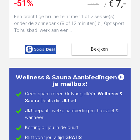
-51%
€ 7,-
€ 14,10
+/-
Een prachtige bruine teint met 1 of 2 sessie(s)
onder de zonnebank (8 of 12 minuten) bij Optisport
Tolhuisbad: werk aan een...
Bekijken
Wellness & Sauna Aanbiedingen in
je mailbox!
Geen spam meer. Ontvang alléén
Wellness &
Sauna
Deals die
JIJ
wil.
JIJ
bepaalt: welke aanbiedingen, hoeveel &
wanneer.
Korting bij jou in de buurt.
Blijft voor jou altijd
GRATIS
.