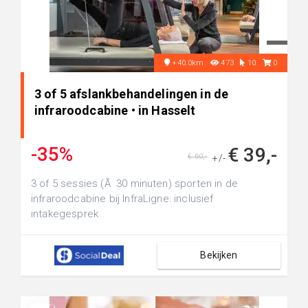
+40.0km
473
10
0
3 of 5 afslankbehandelingen in de
infraroodcabine • in Hasselt
-35%
€ 39,-
€ 60,-
+/-
3 of 5 sessies (Ã 30 minuten) sporten in de
infraroodcabine bij InfraLigne: inclusief
intakegesprek
Bekijken