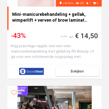
+40.0km
282
7
0
Mini-manicurebehandeling + gellak,
wimperlift + verven of brow laminat..
-43%
€ 14,50
€ 25,-
+/-
Krijg prachtige nagels met een mini-
manicurebehandeling met gellak bij RH Beauty: of
ga voor een schitterende oogopslag met...
Bekijken