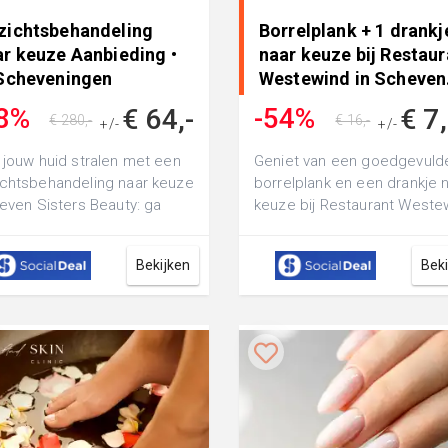
zichtsbehandeling
Borrelplank + 1 drankj
ar keuze Aanbieding •
naar keuze bij Restaur
 Scheveningen
Westewind in Scheven.
8%
-54%
€ 64,-
€ 7
€ 280,-
€ 16,-
+/-
+/-
 jouw huid stralen met een
Geniet van een goedgevuld
chtsbehandeling naar keuze
borrelplank en een drankje 
Seven Sisters Beauty: ga
keuze bij Restaurant Weste
 een microneedling- of een
perfect voor een ontspann
midd...
Bekijken
Bek