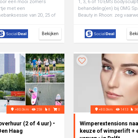
voor een mooi zomers
1, 3, 6 of 10 EMS bodysculpt
rtje met een
behandeling(en) bij OMG Sp
ebanksessie van 20, 25 of
Beauty in Rhoon: zeg vaarwe
inuten inclusief
tegen ongewenst vet
orgende crÃ¨me bij De
Bekijken
Bek
e...
+80.0km
259
8
0
+80.0km
1413
3
verhuur (2 of 4 uur) •
Wimperextensions naa
 Den Haag
keuze of wimperlift + 