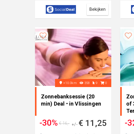
teint
Bekijken
+10.0km
358
9
0
Zonnebanksessie (20
Zo
min) Deal • in Vlissingen
of 
Te
-30%
-3
€ 11,25
€ 16,-
+/-