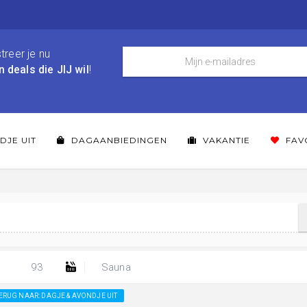
treer je nu
n deals die JIJ wil
!
DJE UIT
DAGAANBIEDINGEN
VAKANTIE
FAV
93
Sauna
ERUG NAAR: DAGJE & AVONDJE UIT