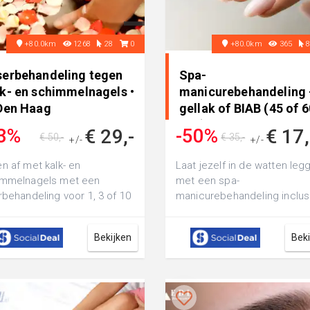
+80.0km
1268
28
0
+80.0km
365
serbehandeling tegen
Spa-
lk- en schimmelnagels •
manicurebehandeling 
 Den Haag
gellak of BIAB (45 of 6
min) • in Den Haag
3%
-50%
€ 29,-
€ 17
€ 50,-
€ 35,-
+/-
+/-
n af met kalk- en
Laat jezelf in de watten leg
immelnagels met een
met een spa-
rbehandeling voor 1, 3 of 10
manicurebehandeling inclus
l(s) bij Health & Skin Clinic:
gellak van 45 minuten bij Nai
je na...
Tran of ga voo...
Bekijken
Bek