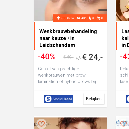
+80.0km
406
9
0
Wenkbrauwbehandeling
La
naar keuze • in
ka
Leidschendam
in
-40%
-4
€ 24,-
€ 40,-
+/-
Geniet van prachtige
Reke
wenkbrauwen met brow
sch
lamination of hybrid brows bij
lase
Epic Lashes & Brows: of ga voor
nage
brow lamination Ã©...
durf 
Bekijken