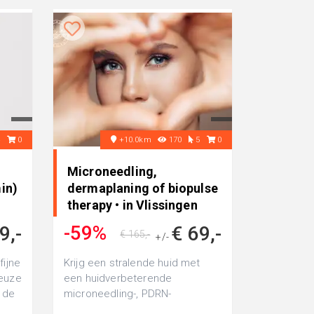
4
0
+10.0km
170
5
0
Microneedling,
in)
dermaplaning of biopulse
therapy • in Vlissingen
-59%
9,-
€ 69,-
€ 165,-
+/-
fijne
Krijg een stralende huid met
keuze
een huidverbeterende
r de
microneedling-, PDRN-
.
gezichtsbehandeling,