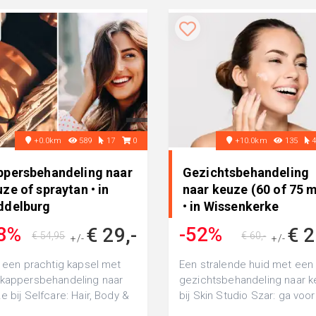
+0.0km
589
17
0
+10.0km
135
ppersbehandeling naar
Gezichtsbehandeling
ze of spraytan • in
naar keuze (60 of 75 m
ddelburg
• in Wissenkerke
8%
-52%
€ 29,-
€ 2
€ 54,95
€ 60,-
+/-
+/-
g een prachtig kapsel met
Een stralende huid met een 
kappersbehandeling naar
gezichtsbehandeling naar 
e bij Selfcare: Hair, Body &
bij Skin Studio Szar: ga voo
: of ga voor een mooie
standaard behandeling (60 ..