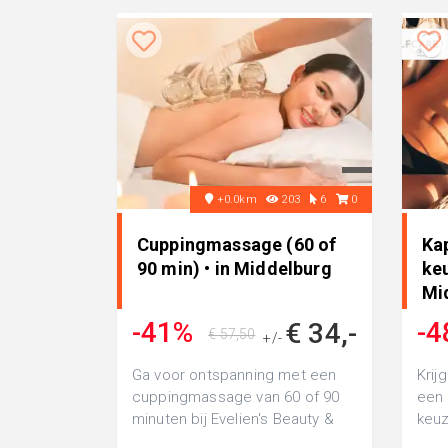
+0.0km
203
6
0
Cuppingmassage (60 of
Ka
90 min) • in Middelburg
keu
Mi
-41%
-4
€ 34,-
€ 57,50
+/-
Ga voor ontspanning met een
Krij
cuppingmassage van 60 of 90
een 
minuten bij Evelien's Beauty &
keuz
Wellness: voor je benen of rug
Mind