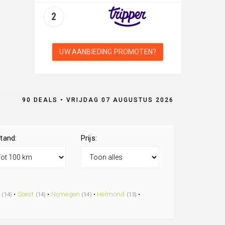
2
UW AANBIEDING PROMOTEN?
90 DEALS • VRIJDAG 07 AUGUSTUS 2026
tand:
Prijs:
t
•
Soest
•
Nijmegen
•
Helmond
•
(14)
(14)
(14)
(13)