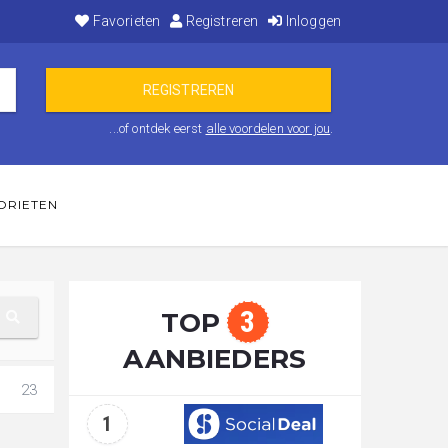
Favorieten
Registreren
Inloggen
...of ontdek eerst
alle voordelen voor jou
.
ORIETEN
3
TOP
AANBIEDERS
23
1