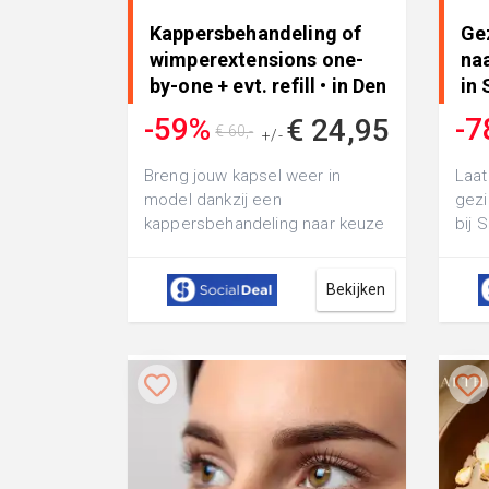
Kappersbehandeling of
Ge
wimperextensions one-
na
by-one + evt. refill • in Den
in
Haag
-59%
-7
€ 24,95
€ 60,-
+/-
Breng jouw kapsel weer in
Laat
model dankzij een
gezi
kappersbehandeling naar keuze
bij 
bij Kapsalon Mediterraneo: of ga
voor
voor wimperexten...
c...
Bekijken