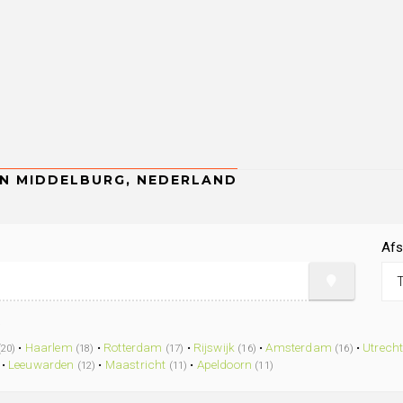
Afs
.
•
Haarlem
•
Rotterdam
•
Rijswijk
•
Amsterdam
•
Utrech
(20)
(18)
(17)
(16)
(16)
•
Leeuwarden
•
Maastricht
•
Apeldoorn
(12)
(11)
(11)