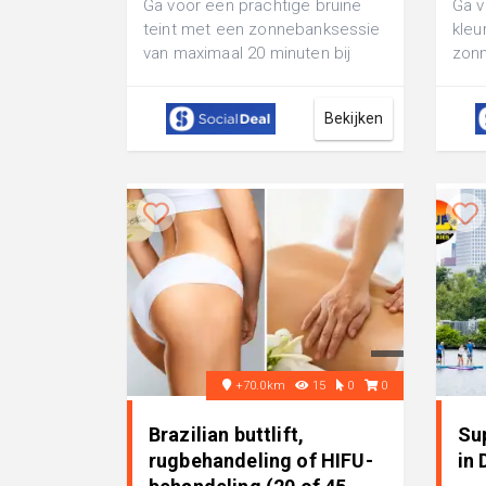
Ga voor een prachtige bruine
Ga 
teint met een zonnebanksessie
kleu
van maximaal 20 minuten bij
zonn
Alora Zonnestudio in Vlissingen
30 m
verz
Bekijken
Zonn
+70.0km
15
0
0
Brazilian buttlift,
Sup
rugbehandeling of HIFU-
in