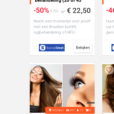
behandeling (20 of 45
min) • in Vlaardingen
-50%
-4
€ 22,50
€ 45,-
+/-
Neem een momentje voor jezelf
Huur
met een Brazilian buttlift,
uur 
rugbehandeling of HIFU-
geni
behandeling van 20 of 45
pedd
minuten bij N-Ski...
Bekijken
+80.0km
451
11
0