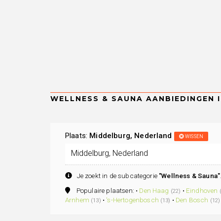
Plaats:
Middelburg, Nederland
WISSEN
Je zoekt in de subcategorie
"Wellness & Sauna"
Populaire plaatsen: •
Den Haag
•
Eindhoven
(22)
Arnhem
•
's-Hertogenbosch
•
Den Bosch
(13)
(13)
(12)