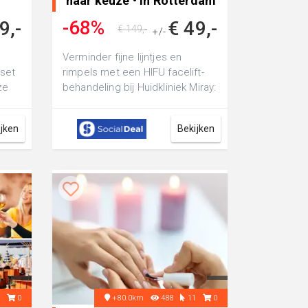
naar keuze • in Rotterdam
-68%
9,-
€ 49,-
€ 149,-
+/-
Verminder fijne lijntjes en
set
rimpels met een HIFU facelift-
ze
behandeling bij Huidkliniek Miray:
mpers
of ga voor een CO2-
laserbehand...
ijken
Bekijken
0
0
+80.0km
488
11
0