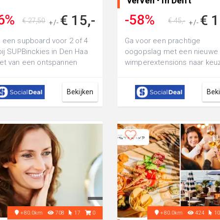
verven • in Delft
6%
-58%
€ 15,-
€ 1
€ 27,50
€ 45,-
+/-
+/-
 een supboard voor 2 of 4
Ga voor een prachtige
bij SUPBinckies in Den Haa
oogopslag met een nieuwe 
et van een ontspannen
wimperextensions naar keu
eltocht op het water
bij Lashbynez: of laat je wi
liften en ...
Bekijken
Bek
+80.0km
708
17
0
+80.0km
424
1