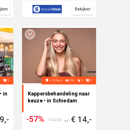
dermaplaning of BioPulse
ijken
Bekijken
Therap...
3
0
+70.0km
291
3
0
 in
Kappersbehandeling naar
keuze • in Schiedam
-57%
9,-
€ 14,-
€ 32,50
+/-