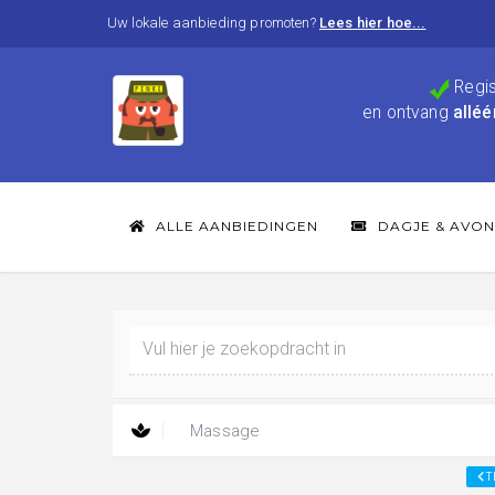
Uw lokale aanbieding promoten?
Lees hier hoe...
Regis
en ontvang
alléé
ALLE AANBIEDINGEN
DAGJE & AVON
Massage
T