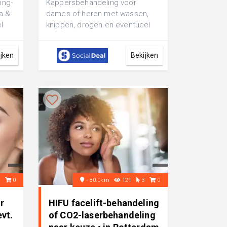
ing-
Kappersbehandeling voor
a &
dames of heren met wassen,
l
knippen, drogen en eventueel
uitgroei verven (5 cm) inclusief
haarmasker...
ijken
Bekijken
6
0
+80.0km
121
3
0
r
HIFU facelift-behandeling
evt.
of CO2-laserbehandeling