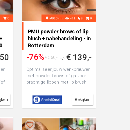
8
0
+80.0km
411
9
0
PMU powder brows of lip
+
blush + nabehandeling • in
0
Rotterdam
-76%
,50
€ 139,-
€ 560,-
+/-
gen
Optimaliseer jouw wenkbrauwen
met powder brows of ga voor
ief
prachtige lippen met lip brush
ls by
bij Yanitsa PMU Beauty: inclusief
...
ijken
Bekijken