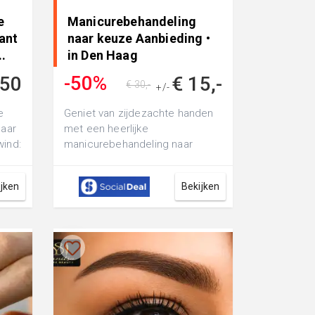
e
Manicurebehandeling
ant
naar keuze Aanbieding •
.
in Den Haag
-50%
,50
€ 15,-
€ 30,-
+/-
e
Geniet van zijdezachte handen
naar
met een heerlijke
wind:
manicurebehandeling naar
en
keuze bij Sparkle in Style: of ga
voor een nieuwe ...
ijken
Bekijken