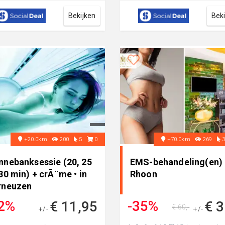
...
Bekijken
Bek
+20.0km
200
5
0
+70.0km
269
nnebanksessie (20, 25
EMS-behandeling(en) •
30 min) + crÃ¨me • in
Rhoon
rneuzen
2%
-35%
€ 11,95
€ 3
€ 60,-
+/-
+/-
€ 17,50