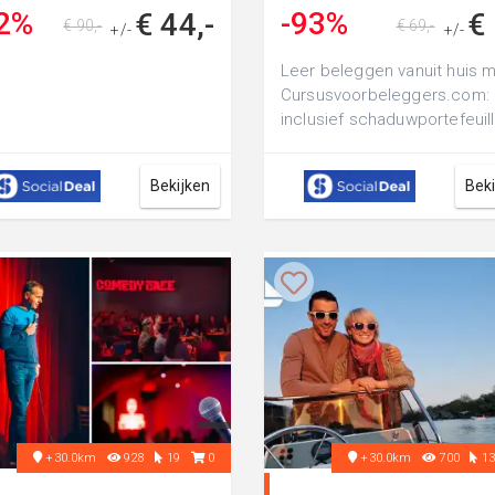
2%
-93%
€ 44,-
€ 
€ 90,-
€ 69,-
+/-
+/-
Leer beleggen vanuit huis 
Cursusvoorbeleggers.com:
inclusief schaduwportefeuill
interactief lesmateriaal en 
kennis...
Bekijken
Bek
+30.0km
928
19
0
+30.0km
700
1