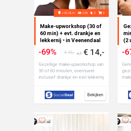
+30.0km
236
3
0
Make-upworkshop (30 of
Ge
60 min) + evt. drankje en
mi
lekkernij • in Veenendaal
(2 
-69%
-6
€ 14,-
€ 45,-
+/-
Gezellige make-upworkshop van
Geni
30 of 60 minuten, eventueel
gezi
inclusief drankje en een lekkernij
mak
bij Inglot Cosmetics: leer tip...
word
ReFa
Bekijken