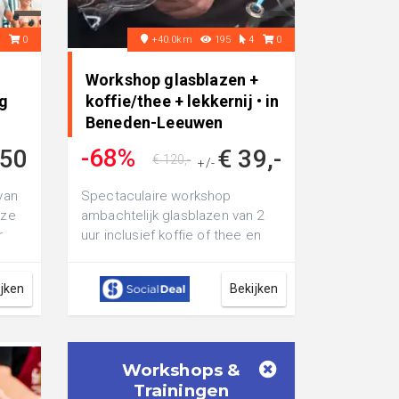
5
0
+40.0km
195
4
0
Workshop glasblazen +
ng
koffie/thee + lekkernij • in
n
Beneden-Leeuwen
-68%
,50
€ 39,-
€ 120,-
+/-
van
Spectaculaire workshop
uze
ambachtelijk glasblazen van 2
r
uur inclusief koffie of thee en
r...
iets lekkers bij Willem Buyse
GlasEnte...
ijken
Bekijken
Workshops &
Trainingen