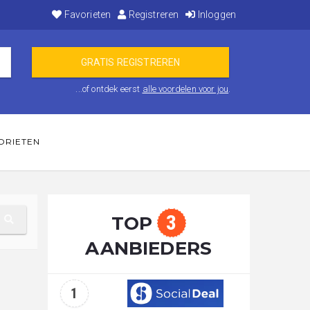
Favorieten
Registreren
Inloggen
...of ontdek eerst
alle voordelen voor jou
.
ORIETEN
3
TOP
AANBIEDERS
1