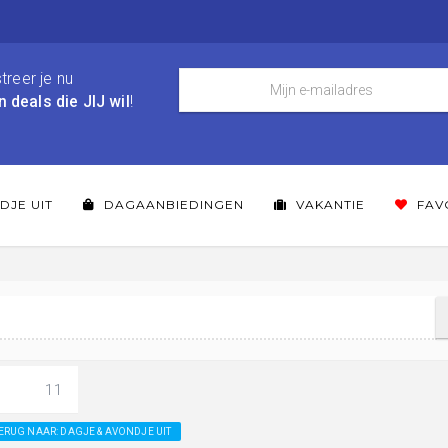
treer je nu
n deals die JIJ wil
!
DJE UIT
DAGAANBIEDINGEN
VAKANTIE
FAV
11
ERUG NAAR: DAGJE & AVONDJE UIT