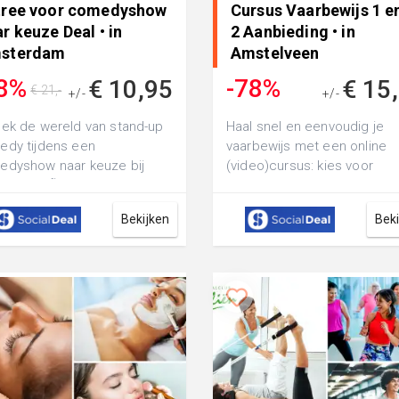
tree voor comedyshow
Cursus Vaarbewijs 1 e
r keuze Deal • in
2 Aanbieding • in
sterdam
Amstelveen
8%
-78%
€ 10,95
€ 15
€ 21,-
+/-
+/-
€ 69,99
ek de wereld van stand-up
Haal snel en eenvoudig je
dy tijdens een
vaarbewijs met een online
dyshow naar keuze bij
(video)cursus: kies voor
edy CafÃ© Amsterdam:
Vaarbewijs 1 of 2 of beide,
ef een hilarische av...
eventueel inclusie...
Bekijken
Bek