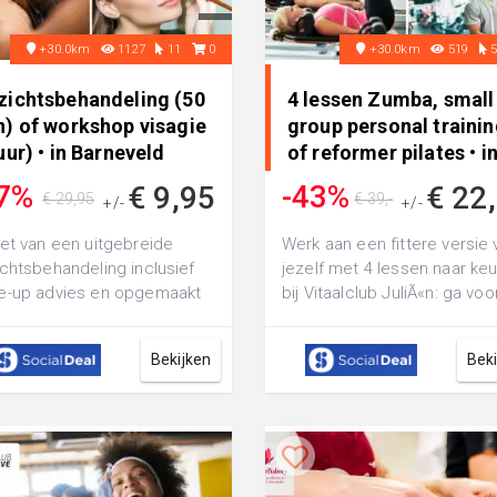
+30.0km
1127
11
0
+30.0km
519
zichtsbehandeling (50
4 lessen Zumba, small
n) of workshop visagie
group personal traini
uur) • in Barneveld
of reformer pilates • i
Maurik
7%
-43%
€ 9,95
€ 22
€ 29,95
€ 39,-
+/-
+/-
et van een uitgebreide
Werk aan een fittere versie 
chtsbehandeling inclusief
jezelf met 4 lessen naar ke
e-up advies en opgemaakt
bij Vitaalclub JuliÃ«n: ga voo
en (50 minuten) bij
groepslessen Zumba, small g
ceMe Barne...
Bekijken
Bek