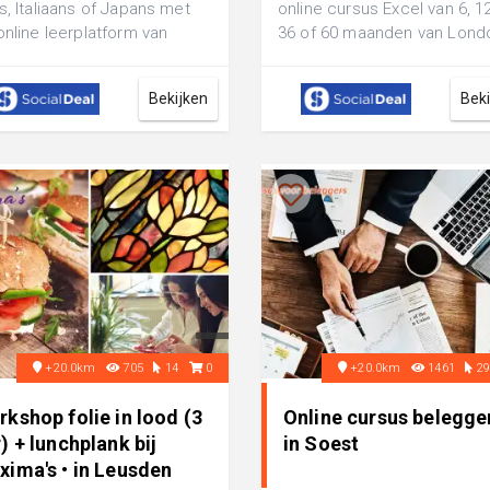
s, Italiaans of Japans met
online cursus Excel van 6, 12
online leerplatform van
36 of 60 maanden van Lond
zio: kies voor 1, 3, 6 of 12
Business Institute: ontvang n
..
Bekijken
Bek
+20.0km
705
14
0
+20.0km
1461
2
kshop folie in lood (3
Online cursus belegge
) + lunchplank bij
in Soest
xima's • in Leusden