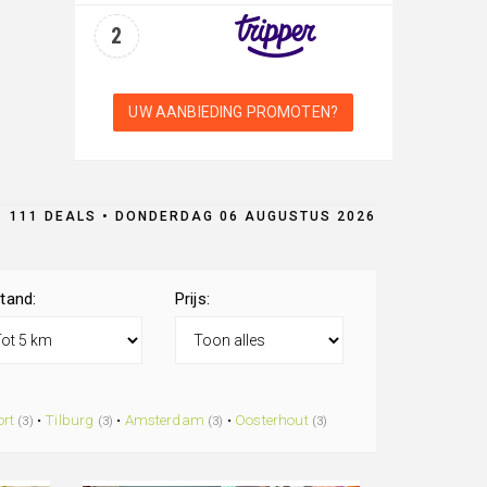
2
UW AANBIEDING PROMOTEN?
111 DEALS • DONDERDAG 06 AUGUSTUS 2026
tand:
Prijs:
rt
•
Tilburg
•
Amsterdam
•
Oosterhout
(3)
(3)
(3)
(3)