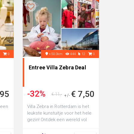
9
0
+50.0km
444
12
0
Entree Villa Zebra Deal
-32%
,95
€ 7,50
€ 11,-
+/-
 een
Villa Zebra in Rotterdam is het
leukste kunstuitje voor het hele
gezin! Ontdek een wereld vol
kleur, vormen en verhalen. In...