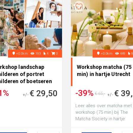
+0.0km
193
4
0
+0.0km
449
rkshop landschap
Workshop matcha (75
ilderen of portret
min) in hartje Utrecht
hilderen of boetseren
of..
1%
-39%
€ 29,50
€ 39
€ 65,-
+/-
+/-
€ 75,50
Leer alles over matcha met
workshop (75 min) bij The
Matcha Society in hartje
Utrecht: ontdek de
geschiedenis van match...