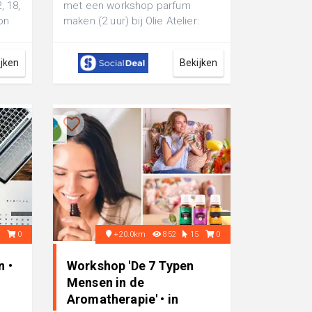
, 18,
met een workshop parfum
on
maken (2 uur) bij Olie Atelier:
a...
100% natuurlijk met veel
persoonlijke ...
ijken
Bekijken
9
0
+20.0km
852
15
0
n •
Workshop 'De 7 Typen
Mensen in de
Aromatherapie' • in