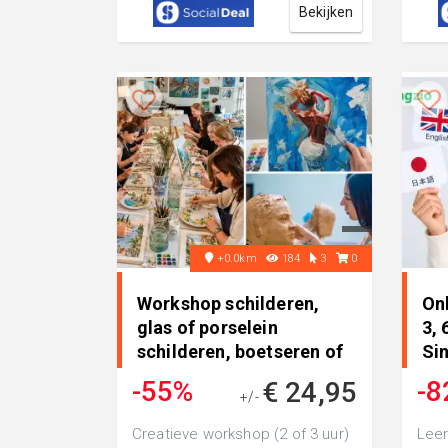
Bekijken
+0.0km
184
3
0
Workshop schilderen,
Onl
glas of porselein
3, 
schilderen, boetseren of
Si
kerami..
-55%
-8
€ 24,95
+/-
€ 54,50
Creatieve workshop (2 of 3 uur)
Leer