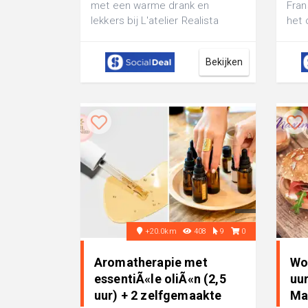
met een warme drank en
Fran
lekkers bij L'atelier Realista
het 
Dell'arte in Utrecht: maak een
Ling
portre...
maa.
Bekijken
+20.0km
408
9
0
Aromatherapie met
Wor
essentiÃ«le oliÃ«n (2,5
uur
uur) + 2 zelfgemaakte
Ma