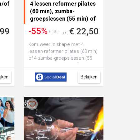
n/of
4 lessen reformer pilates
(60 min), zumba-
groepslessen (55 min) of
per..
-55%
,99
€ 22,50
€ 50,-
+/-
Kom weer in shape met 4
lessen reformer pilates (60 min)
of 4 zumba-groepslessen (55
min) bij Healthclub JuliÃ«n: of ga
ger...
ijken
Bekijken