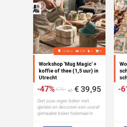
+0.0km
234
5
0
Workshop 'Mug Magic' +
Wo
koffie of thee (1,5 uur) in
sch
Utrecht
sc
(2 
-47%
-6
€ 39,95
€ 75,-
+/-
Giet jouw eigen beker met
gietklei en decoreer een vooraf
gemaakte beker helemaal in
jouw eigen stijl tijdens de
workshop '...