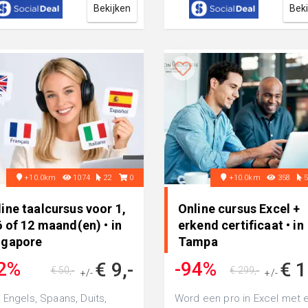
Bekijken
Bek
+10.0km
1074
22
0
+10.0km
358
ine taalcursus voor 1,
Online cursus Excel +
6 of 12 maand(en) • in
erkend certificaat • in
ngapore
Tampa
2%
-94%
€ 9,-
€ 1
€ 50,-
€ 299,-
+/-
+/-
 Engels, Spaans, Duits,
Word een pro in Excel met 