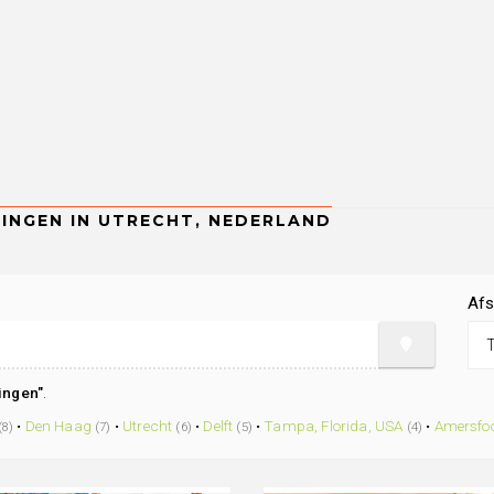
Afs
ingen"
.
•
Den Haag
•
Utrecht
•
Delft
•
Tampa, Florida, USA
•
Amersfoo
(8)
(7)
(6)
(5)
(4)