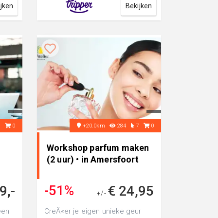
ijken
Bekijken
5
0
+20.0km
284
7
0
Workshop parfum maken
(2 uur) • in Amersfoort
-51%
9,-
€ 24,95
+/-
€ 49,95
een
CreÃ«er je eigen unieke geur