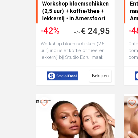
Workshop bloemschikken
En
(2,5 uur) + koffie/thee +
naa
lekkernij • in Amersfoort
Am
-42%
-4
€ 24,95
+/-
€ 42,50
Workshop bloemschikken (2,5
Ontd
uur) inclusief koffie of thee en
come
lekkernij bij Studio Ecru: maak
come
een stijlvolle toef van natuur...
Com
bele
Bekijken