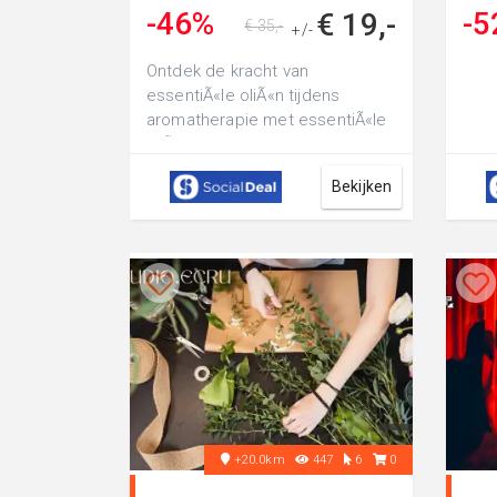
produc..
-46%
-5
€ 19,-
€ 35,-
+/-
Ontdek de kracht van
essentiÃ«le oliÃ«n tijdens
aromatherapie met essentiÃ«le
oliÃ«n van 2,5 uur inclusief iTOVi-
scan en 2 ...
Bekijken
+20.0km
447
6
0