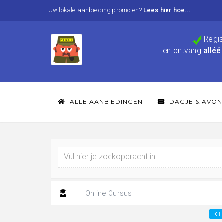
Uw lokale aanbieding promoten?
Lees hier hoe...
Regis
en ontvang
alléé
ALLE AANBIEDINGEN
DAGJE & AVON
Online Cursus
T