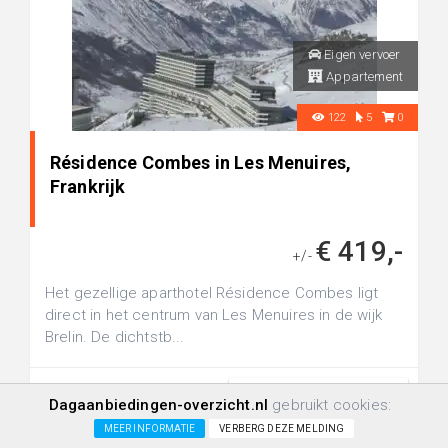
Eigen vervoer
Appartement
122
5
0
Résidence Combes in Les Menuires,
Frankrijk
€ 419,-
+/-
Het gezellige aparthotel Résidence Combes ligt
direct in het centrum van Les Menuires in de wijk
Brelin. De dichtstb...
Bekijk
Dagaanbiedingen-overzicht.nl
gebruikt cookies:
MEER INFORMATIE
VERBERG DEZE MELDING