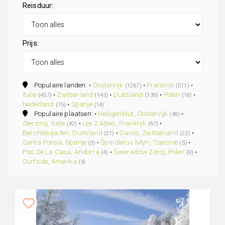
Reisduur:
Prijs:
Populaire landen: •
Oostenrijk
•
Frankrijk
•
(1267)
(511)
Italië
•
Zwitserland
•
Duitsland
•
Polen
•
(457)
(143)
(136)
(18)
Nederland
•
Spanje
(15)
(14)
Populaire plaatsen: •
Heiligenblut, Oostenrijk
•
(48)
Sterzing, Italië
•
Les 2 Alpes, Frankrijk
•
(42)
(67)
Berchtesgaden, Duitsland
•
Davos, Zwitserland
•
(21)
(22)
Santa Ponsa, Spanje
•
Špindleruv Mlýn, Tsjechië
•
(3)
(5)
Pas De La Casa, Andorra
•
Świeradów-Zdrój, Polen
•
(4)
(9)
Surfside, Amerika
(3)