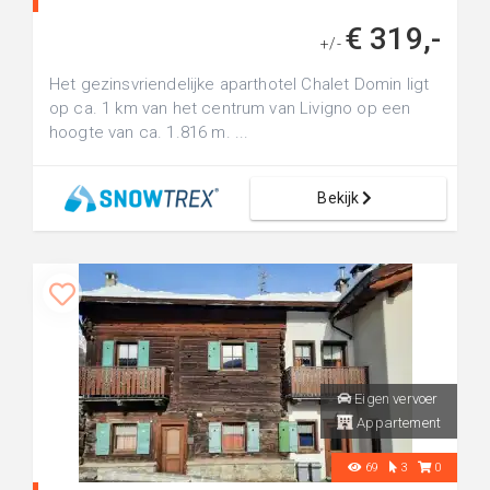
€ 319,-
+/-
Het gezinsvriendelijke aparthotel Chalet Domin ligt
op ca. 1 km van het centrum van Livigno op een
hoogte van ca. 1.816 m. ...
Bekijk
Eigen vervoer
Appartement
69
3
0