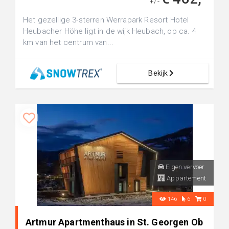
+/-
Het gezellige 3-sterren Werrapark Resort Hotel
Heubacher Höhe ligt in de wijk Heubach, op ca. 4
km van het centrum van...
Bekijk
Eigen vervoer
Appartement
146
6
0
Artmur Apartmenthaus in St. Georgen Ob