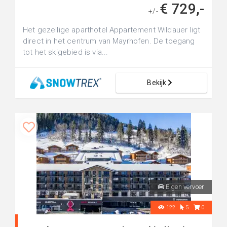
€ 729,-
+/-
Het gezellige aparthotel Appartement Wildauer ligt
direct in het centrum van Mayrhofen. De toegang
tot het skigebied is via...
Bekijk
Eigen vervoer
122
5
0