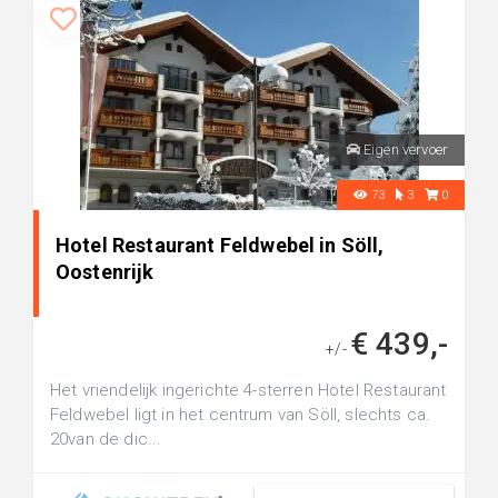
Eigen vervoer
73
3
0
Hotel Restaurant Feldwebel in Söll,
Oostenrijk
€ 439,-
+/-
Het vriendelijk ingerichte 4-sterren Hotel Restaurant
Feldwebel ligt in het centrum van Söll, slechts ca.
20van de dic...