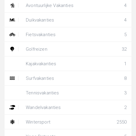
Avontuurlijke Vakanties
4
Duikvakanties
4
Fietsvakanties
5
Golfreizen
32
Kajakvakanties
1
Surfvakanties
8
Tennisvakanties
3
Wandelvakanties
2
Wintersport
2550