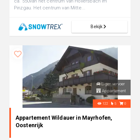
ca. 550van het centrum van Hollersbach im
Pinzgau. Het centrum van Mitte...
Bekijk
Eigen vervoer
Appartement
122
5
0
Appartement Wildauer in Mayrhofen,
Oostenrijk