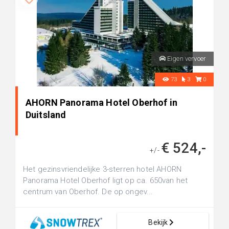
Eigen vervoer
73
3
0
AHORN Panorama Hotel Oberhof in
Duitsland
€ 524,-
+/-
Het gezinsvriendelijke 3-sterren hotel AHORN
Panorama Hotel Oberhof ligt op ca. 650van het
centrum van Oberhof. De op ongev...
Bekijk