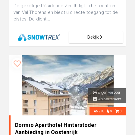
De gezellige Résidence Zenith ligt in het centrum
van Val Thorens en biedt u directe toegang tot de
pistes. De dicht...
Bekijk
Eigen vervoer
Appartement
218
9
0
Dormio Aparthotel Hinterstoder
Aanbieding in Oostenrijk