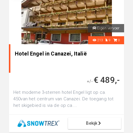
Eigen vervoer
213
9
0
Hotel Engel in Canazei, Italië
€ 489,-
+/-
Het moderne 3-sterren hotel Engel ligt op ca.
450van het centrum van Canazei. De toegang tot
het skigebied is via de op ca....
Bekijk