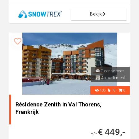
Bekijk
Eigen vervoer
Appartement
435
18
0
Résidence Zenith in Val Thorens,
Frankrijk
€ 449,-
+/-