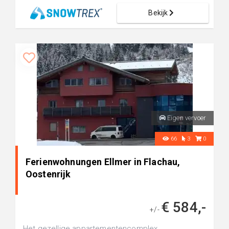
Bekijk
Eigen vervoer
66
3
0
Ferienwohnungen Ellmer in Flachau,
Oostenrijk
€ 584,-
+/-
Het gezellige appartementencomplex