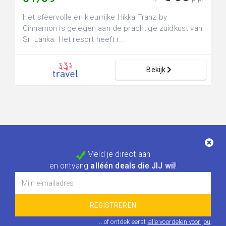
Het sfeervolle en kleurrijke Hikka Tranz by
Cinnamon is gelegen aan de prachtige zuidkust van
Sri Lanka. Het resort heeft r...
Bekijk
Meld je direct aan
en ontvang
alléén deals die JIJ wil
!
...of ontdek eerst
alle voordelen voor jou
.