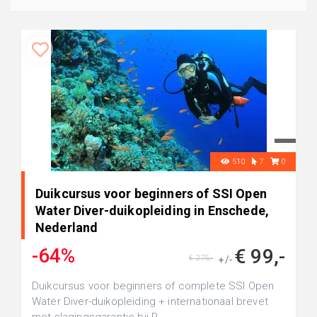
510
7
0
Duikcursus voor beginners of SSI Open
Water Diver-duikopleiding in Enschede,
Nederland
-64%
€ 99,-
€ 275,-
+/-
Duikcursus voor beginners of complete SSI Open
Water Diver-duikopleiding + internationaal brevet