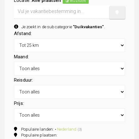
Locatie:
Alle plaatsen
WIJZIGEN
Je zoekt in de subcategorie
"Duikvakanties"
.
Afstand:
Maand:
Reisduur:
Prijs:
Populaire landen: •
Nederland
(3)
Populaire plaatsen: