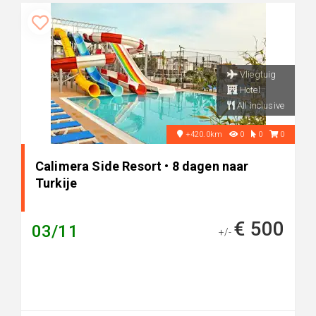
Vliegtuig
Hotel
All inclusive
+420.0km
0
0
0
Calimera Side Resort • 8 dagen naar
Turkije
€ 500
03/11
+/-