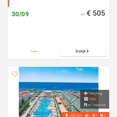
€ 505
30/09
+/-
Bekijk
Vliegtuig
Hotel
All inclusive
+430.0km
2
0
0