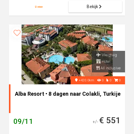
Bekijk
Vliegtuig
Hotel
All inclusive
+420.0km
0
0
0
Alba Resort • 8 dagen naar Colakli, Turkije
€ 551
09/11
+/-