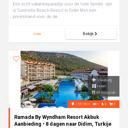
Een echt vakantieparadijs voor de hele familie: dat
is Sunmelia Beach Resort in Side! Met een
privéstrand voor de de...
Bekijk
Vliegtuig
Hotel
All inclusive
+720.0km
1
0
0
Ramada By Wyndham Resort Akbuk
Aanbieding • 8 dagen naar Didim, Turkije