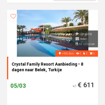
Vliegtuig
Hotel
All inclusive
+430.0km
2
0
0
Crystal Family Resort Aanbieding • 8
dagen naar Belek, Turkije
€ 611
05/03
+/-