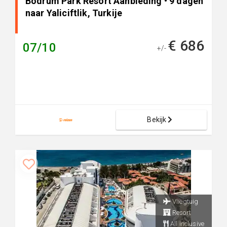
Bodrum Park Resort Aanbieding • 9 dagen
naar Yaliciftlik, Turkije
€ 686
07/10
+/-
Bekijk
Vliegtuig
Resort
All inclusive