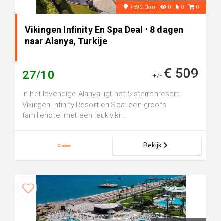
+390.0km
0
0
0
Vikingen Infinity En Spa Deal • 8 dagen
naar Alanya, Turkije
€ 509
27/10
+/-
In het levendige Alanya ligt het 5-sterrenresort
Vikingen Infinity Resort en Spa: een groots
familiehotel met een leuk viki...
Bekijk