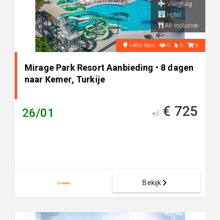
Vliegtuig
Hotel
All inclusive
+490.0km
0
0
0
Mirage Park Resort Aanbieding • 8 dagen
naar Kemer, Turkije
€ 725
26/01
+/-
Bekijk