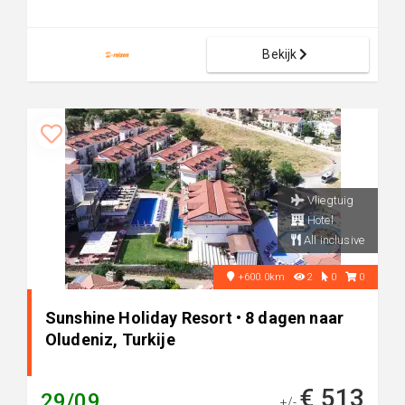
Bekijk
Vliegtuig
Hotel
All inclusive
+600.0km
2
0
0
Sunshine Holiday Resort • 8 dagen naar
Oludeniz, Turkije
€ 513
29/09
+/-