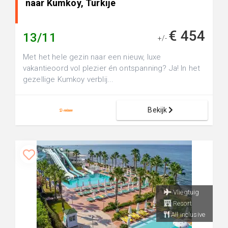
naar Kumkoy, Turkije
€ 454
13/11
+/-
Met het hele gezin naar een nieuw, luxe
vakantieoord vol plezier én ontspanning? Ja! In het
gezellige Kumkoy verblij...
Bekijk
Vliegtuig
Resort
All inclusive