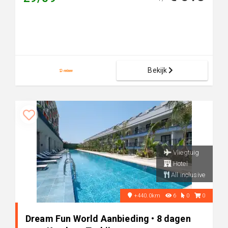
Bekijk
Vliegtuig
Hotel
All inclusive
+440.0km
6
0
0
Dream Fun World Aanbieding • 8 dagen