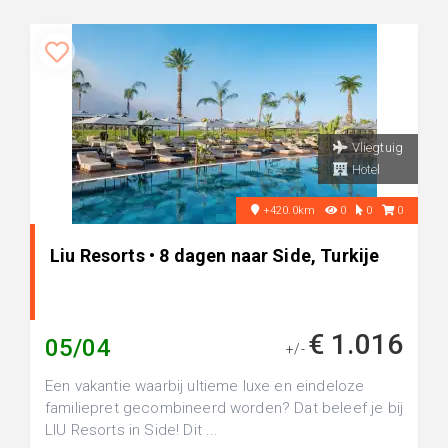
Vliegtuig
Hotel
+420.0km
0
0
0
Liu Resorts • 8 dagen naar Side, Turkije
€ 1.016
05/04
+/-
Een vakantie waarbij ultieme luxe en eindeloze
familiepret gecombineerd worden? Dat beleef je bij
LIU Resorts in Side! Dit ...