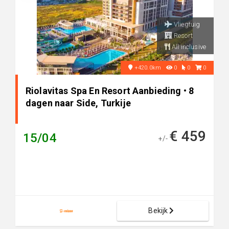
Vliegtuig
Resort
All inclusive
+420.0km
0
0
0
Riolavitas Spa En Resort Aanbieding • 8
dagen naar Side, Turkije
€ 459
15/04
+/-
Bekijk