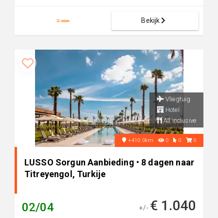
Bekijk
Vliegtuig
Hotel
All inclusive
+410.0km
0
0
0
LUSSO Sorgun Aanbieding • 8 dagen naar
Titreyengol, Turkije
€ 1.040
02/04
+/-