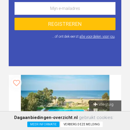
...of ontdek eerst
alle voordelen voor jou
.
Vliegtuig
Hotel
Dagaanbiedingen-overzicht.nl
gebruikt cookies:
All inclusive
MEER INFORMATIE
VERBERG DEZE MELDING
+710.0km
0
0
0