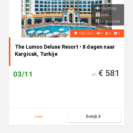
Vliegtuig
Hotel
All inclusive
+390.0km
0
0
0
The Lumos Deluxe Resort • 8 dagen naar
Kargicak, Turkije
€ 581
03/11
+/-
Bekijk