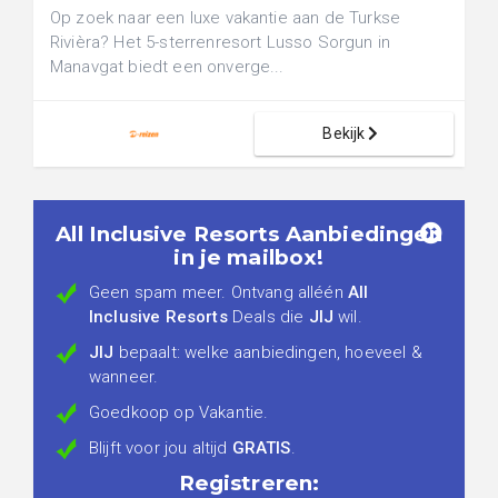
Op zoek naar een luxe vakantie aan de Turkse
Rivièra? Het 5-sterrenresort Lusso Sorgun in
Manavgat biedt een onverge...
Bekijk
All Inclusive Resorts Aanbiedingen
in je mailbox!
Geen spam meer. Ontvang alléén
All
Inclusive Resorts
Deals die
JIJ
wil.
JIJ
bepaalt: welke aanbiedingen, hoeveel &
wanneer.
Goedkoop op Vakantie.
Blijft voor jou altijd
GRATIS
.
Registreren: