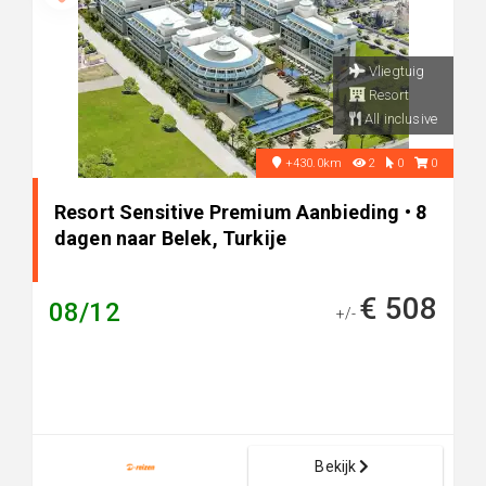
Vliegtuig
Resort
All inclusive
+430.0km
2
0
0
Resort Sensitive Premium Aanbieding • 8
dagen naar Belek, Turkije
€ 508
08/12
+/-
Bekijk