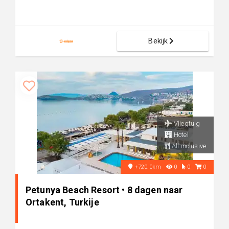
Bekijk
Vliegtuig
Hotel
All inclusive
+720.0km
0
0
0
Petunya Beach Resort • 8 dagen naar
Ortakent, Turkije