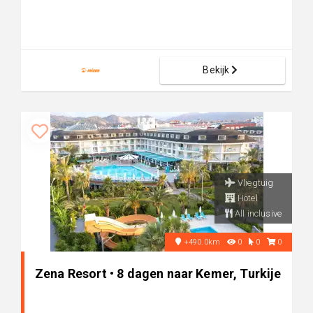
Bekijk
Vliegtuig
Hotel
All inclusive
+490.0km
0
0
0
Zena Resort • 8 dagen naar Kemer, Turkije