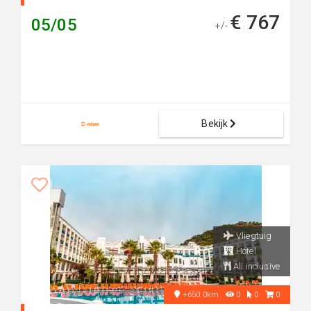
€ 767
05/05
+/-
Bekijk
Vliegtuig
Hotel
All inclusive
+650.0km
0
0
0