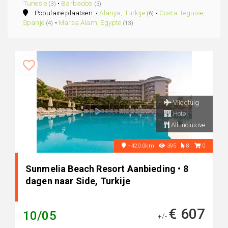
Tunesie
•
Barbados
(3)
(3)
Populaire plaatsen: •
Alanya, Turkije
•
Costa Teguise,
(6)
Spanje
•
Marsa Alam, Egypte
(4)
(13)
Vliegtuig
Hotel
All inclusive
+420.0km
395
8
0
Sunmelia Beach Resort Aanbieding • 8
dagen naar Side, Turkije
€ 607
10/05
+/-