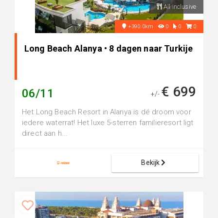
All inclusive
+390.0km
0
0
0
Long Beach Alanya • 8 dagen naar Turkije
€ 699
06/11
+/-
Het Long Beach Resort in Alanya is dé droom voor
iedere waterrat! Het luxe 5-sterren familieresort ligt
direct aan h...
Bekijk