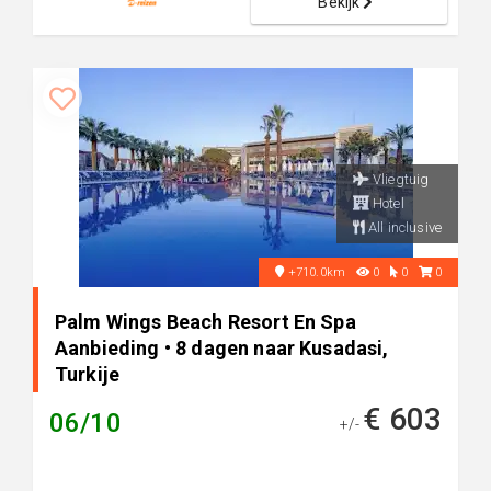
Bekijk
Vliegtuig
Hotel
All inclusive
+710.0km
0
0
0
Palm Wings Beach Resort En Spa
Aanbieding • 8 dagen naar Kusadasi,
Turkije
€ 603
06/10
+/-