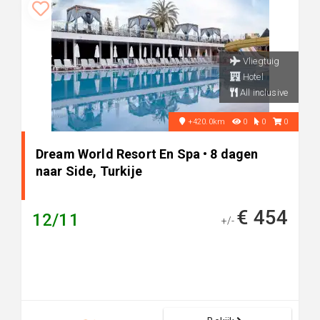
Vliegtuig
Hotel
All inclusive
+420.0km
0
0
0
Dream World Resort En Spa • 8 dagen
naar Side, Turkije
€ 454
12/11
+/-