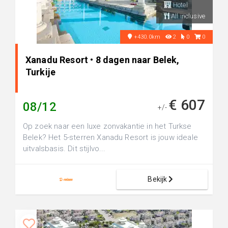
Hotel
All inclusive
+430.0km
2
0
0
Xanadu Resort • 8 dagen naar Belek,
Turkije
€ 607
08/12
+/-
Op zoek naar een luxe zonvakantie in het Turkse
Belek? Het 5-sterren Xanadu Resort is jouw ideale
uitvalsbasis. Dit stijlvo...
Bekijk