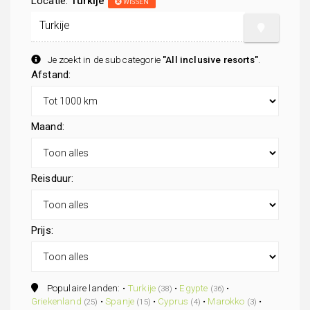
Locatie:
Turkije
WISSEN
Je zoekt in de subcategorie
"All inclusive resorts"
.
Afstand:
Maand:
Reisduur:
Prijs:
Populaire landen: •
Turkije
•
Egypte
•
(38)
(36)
Griekenland
•
Spanje
•
Cyprus
•
Marokko
•
(25)
(15)
(4)
(3)