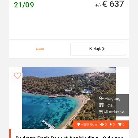
€ 637
21/09
+/-
Bekijk
Vliegtuig
Hotel
All inclusive
+580.0km
0
0
0