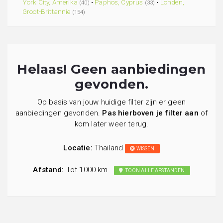
York City, Amerika
•
Paphos, Cyprus
•
Londen,
(40)
(33)
Groot-Brittannie
(154)
Helaas! Geen aanbiedingen
gevonden.
Op basis van jouw huidige filter zijn er geen
aanbiedingen gevonden.
Pas hierboven je filter aan
of
kom later weer terug.
Locatie:
Thailand
WISSEN
Afstand:
Tot 1000 km
TOON ALLE AFSTANDEN