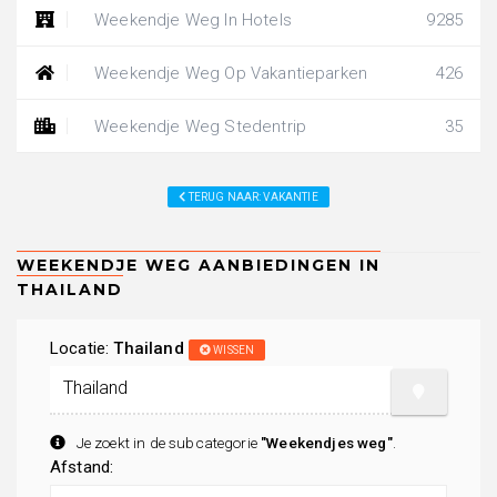
Weekendje Weg In Hotels
9285
Weekendje Weg Op Vakantieparken
426
Weekendje Weg Stedentrip
35
TERUG NAAR: VAKANTIE
Locatie:
Thailand
WISSEN
Je zoekt in de subcategorie
"Weekendjes weg"
.
Afstand: