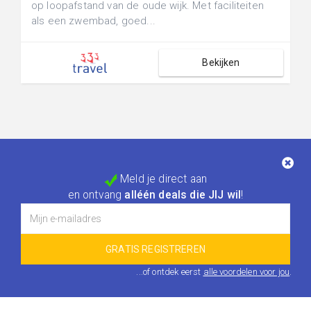
op loopafstand van de oude wijk. Met faciliteiten
als een zwembad, goed...
Bekijken
Meld je direct aan
en ontvang
alléén deals die JIJ wil
!
...of ontdek eerst
alle voordelen voor jou
.