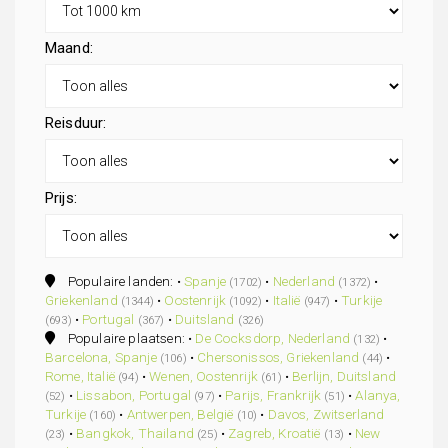
Maand:
Reisduur:
Prijs:
Populaire landen: •
Spanje
•
Nederland
•
(1702)
(1372)
Griekenland
•
Oostenrijk
•
Italië
•
Turkije
(1344)
(1092)
(947)
•
Portugal
•
Duitsland
(693)
(367)
(326)
Populaire plaatsen: •
De Cocksdorp, Nederland
•
(132)
Barcelona, Spanje
•
Chersonissos, Griekenland
•
(106)
(44)
Rome, Italië
•
Wenen, Oostenrijk
•
Berlijn, Duitsland
(94)
(61)
•
Lissabon, Portugal
•
Parijs, Frankrijk
•
Alanya,
(52)
(97)
(51)
Turkije
•
Antwerpen, België
•
Davos, Zwitserland
(160)
(10)
•
Bangkok, Thailand
•
Zagreb, Kroatië
•
New
(23)
(25)
(13)