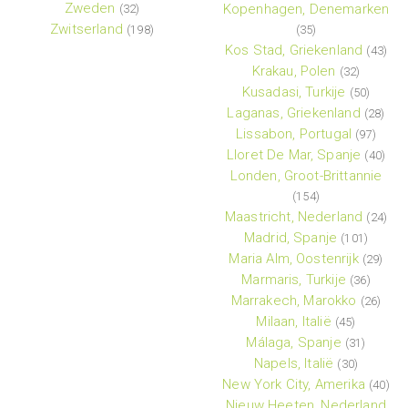
Zweden
Kopenhagen, Denemarken
(32)
Zwitserland
(198)
(35)
Kos Stad, Griekenland
(43)
Krakau, Polen
(32)
Kusadasi, Turkije
(50)
Laganas, Griekenland
(28)
Lissabon, Portugal
(97)
Lloret De Mar, Spanje
(40)
Londen, Groot-Brittannie
(154)
Maastricht, Nederland
(24)
Madrid, Spanje
(101)
Maria Alm, Oostenrijk
(29)
Marmaris, Turkije
(36)
Marrakech, Marokko
(26)
Milaan, Italië
(45)
Málaga, Spanje
(31)
Napels, Italië
(30)
New York City, Amerika
(40)
Nieuw Heeten, Nederland