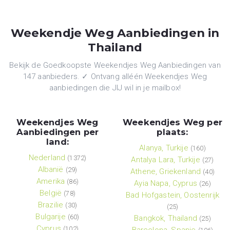
Weekendje Weg Aanbiedingen in
Thailand
Bekijk de Goedkoopste Weekendjes Weg Aanbiedingen van
147 aanbieders. ✓ Ontvang alléén Weekendjes Weg
aanbiedingen die JIJ wil in je mailbox!
Weekendjes Weg
Weekendjes Weg per
Aanbiedingen per
plaats:
land:
Alanya, Turkije
(160)
Nederland
(1372)
Antalya Lara, Turkije
(27)
Albanië
(29)
Athene, Griekenland
(40)
Amerika
(86)
Ayia Napa, Cyprus
(26)
België
(78)
Bad Hofgastein, Oostenrijk
Brazilie
(30)
(25)
Bulgarije
(60)
Bangkok, Thailand
(25)
Cyprus
(102)
Barcelona, Spanje