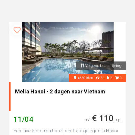
Volgens beschrijving
+850.0km
54
2
0
Melia Hanoi • 2 dagen naar Vietnam
€ 110
11/04
+/-
p.p.
Een luxe 5-sterren hotel, centraal gelegen in Hanoi