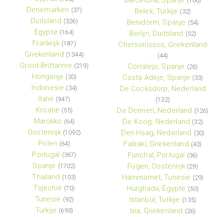
(106)
Denemarken
(37)
Belek, Turkije
(32)
Duitsland
(326)
Benidorm, Spanje
(54)
Egypte
(164)
Berlijn, Duitsland
(52)
Frankrijk
(187)
Chersonissos, Griekenland
Griekenland
(1344)
(44)
Groot-Brittannie
(219)
Corralejo, Spanje
(26)
Hongarije
(30)
Costa Adeje, Spanje
(33)
Indonesië
(34)
De Cocksdorp, Nederland
Italië
(947)
(132)
Kroatië
De Dennen, Nederland
(55)
(126)
Marokko
De Koog, Nederland
(64)
(32)
Oostenrijk
Den Haag, Nederland
(1092)
(30)
Polen
Faliraki, Griekenland
(64)
(43)
Portugal
Funchal, Portugal
(367)
(36)
Spanje
Fügen, Oostenrijk
(1702)
(29)
Thailand
Hammamet, Tunesie
(103)
(29)
Tsjechië
Hurghada, Egypte
(70)
(50)
Tunesië
Istanbul, Turkije
(92)
(135)
Turkije
Ixia, Griekenland
(693)
(26)