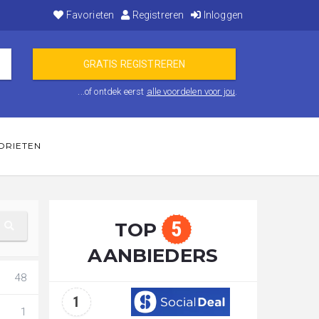
Favorieten
Registreren
Inloggen
...of ontdek eerst
alle voordelen voor jou
.
ORIETEN
5
TOP
AANBIEDERS
48
1
1