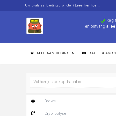
Uw lokale aanbieding promoten?
Lees hier hoe...
Regis
en ontvang
alléé
ALLE AANBIEDINGEN
DAGJE & AVON
Brows
Cryolipolyse