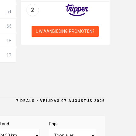
2
54
66
UW AANBIEDING PROMOTEN?
18
17
7 DEALS • VRIJDAG 07 AUGUSTUS 2026
tand:
Prijs: