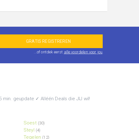
...of ontdek eerst
alle voordelen voor jou
.
min. geupdate ✓ Alléén Deals die JIJ wil!
Soest
(30)
Steyl
(4)
Tegelen
(12)