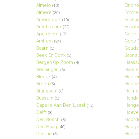
Almelo
Eindh
(10)
Almere
Emme
(30)
Amersfoort
Enkhui
(10)
Amsterdam
Ensch
(22)
Apeldoorn
Gelee
(17)
Arnhem
Goes
(24)
(
Baarn
Gouda
(5)
Beek En Donk
Gronau
(5)
Bergen Op Zoom
Haaks
(4)
Beuningen
Haarl
(6)
Blerick
Heere
(4)
Breda
Heerl
(5)
Brunssum
Helmo
(8)
Bussum
Hendri
(5)
Capelle Aan Den IJssel
Henge
(15)
Delft
Hoeve
(8)
Den Bosch
Hoofd
(8)
Den Haag
Hooge
(40)
Deurne
Hoorn
(6)