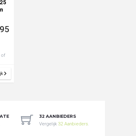
 25
in
,95
 of
jk
DATE
32 AANBIEDERS
.
Vergelijk
32 Aanbieders
.