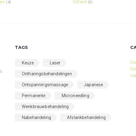
den
Sittard
(4)
(6)
TAGS
C
Da
Keuze
Laser
Da
ú
Ontharingsbehandelingen
Va
Ontspanningsmassage
Japanese
Permanente
Microneedling
Wenkbrauwbehandeling
Nabehandeling
Afslankbehandeling