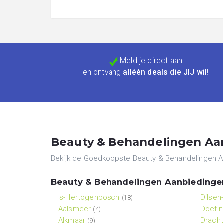
Meld je direct aan
en ontvang
alléén deals die JIJ wil
!
Beauty & Behandelingen Aan
Bekijk de Goedkoopste Beauty & Behandelingen Aan
Beauty & Behandelingen Aanbiedingen
's-Hertogenbosch
Dilsen
(18)
Aalsmeer
Doeti
(4)
Alkmaar
Drach
(9)