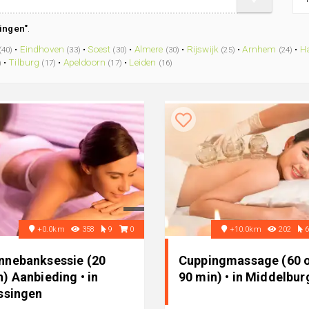
ingen"
.
•
Eindhoven
•
Soest
•
Almere
•
Rijswijk
•
Arnhem
•
H
(40)
(33)
(30)
(30)
(25)
(24)
•
Tilburg
•
Apeldoorn
•
Leiden
)
(17)
(17)
(16)
+0.0km
358
9
0
+10.0km
202
nnebanksessie (20
Cuppingmassage (60 
) Aanbieding • in
90 min) • in Middelbur
issingen