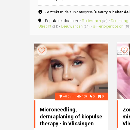
Je zoekt in de subcategorie
"Beauty & behandel
Populaire plaatsen: •
Rotterdam
•
Den Haag
(48)
Utrecht
•
Leeuwarden
•
's-Hertogenbosch
(21)
(21)
(18
+0.0km
169
5
0
Microneedling,
Zo
dermaplaning of biopulse
min
therapy • in Vlissingen
Vl