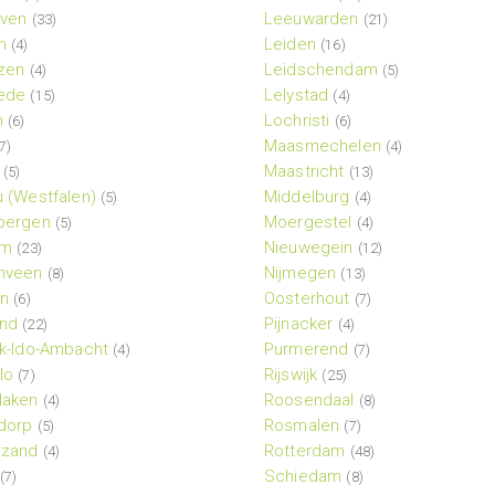
oven
Leeuwarden
(33)
(21)
n
Leiden
(4)
(16)
zen
Leidschendam
(4)
(5)
ede
Lelystad
(15)
(4)
n
Lochristi
(6)
(6)
Maasmechelen
7)
(4)
Maastricht
(5)
(13)
 (Westfalen)
Middelburg
(5)
(4)
bergen
Moergestel
(5)
(4)
em
Nieuwegein
(23)
(12)
nveen
Nijmegen
(8)
(13)
en
Oosterhout
(6)
(7)
nd
Pijnacker
(22)
(4)
k-Ido-Ambacht
Purmerend
(4)
(7)
lo
Rijswijk
(7)
(25)
laken
Roosendaal
(4)
(8)
dorp
Rosmalen
(5)
(7)
zand
Rotterdam
(4)
(48)
Schiedam
(7)
(8)