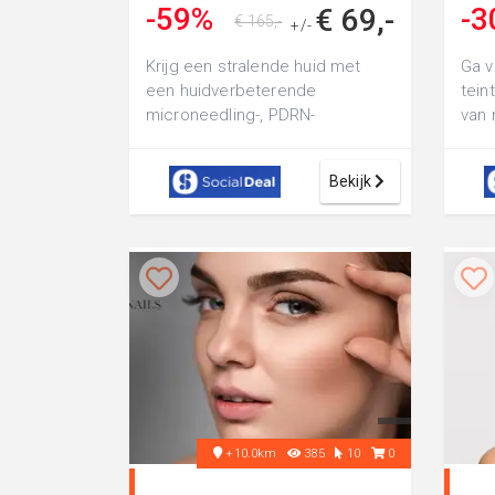
-59%
-3
€ 69,-
€ 165,-
+/-
Krijg een stralende huid met
Ga v
een huidverbeterende
tein
microneedling-, PDRN-
van 
gezichtsbehandeling,
Alor
dermaplaning of BioPulse
Bekijk
Therap...
+10.0km
385
10
0