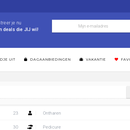
treer je nu
n deals die JIJ wil
!
DJE UIT
DAGAANBIEDINGEN
VAKANTIE
FAV
23
Ontharen
30
Pedicure