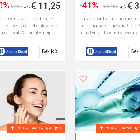
0%
-41%
€ 11,25
€ 3
€ 16,-
€ 57,50
+/-
+/-
oor een prachtige bruine
Ga voor ontspanning met e
t met een zonnebanksessie
cuppingmassage van 60 of 
maximaal 20 minuten bij
minuten bij Evelien's Beauty
a Zonnestudio in Vlissingen
Wellness: voor je benen of 
Bekijk
Beki
+20.0km
134
4
0
+20.0km
200