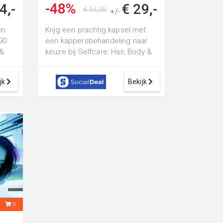
-48%
4,-
€ 29,-
€ 54,95
+/-
en
Krijg een prachtig kapsel met
90
een kappersbehandeling naar
 &
keuze bij Selfcare: Hair, Body &
rug
Mind: of ga voor een mooie
teint...
jk
Bekijk
5
0