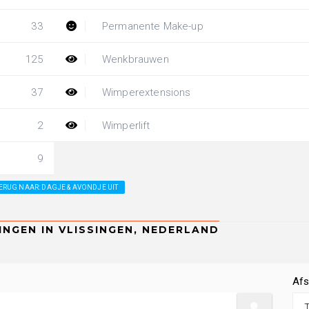
33
Permanente Make-up
125
Wenkbrauwen
37
Wimperextensions
2
Wimperlift
9
ERUG NAAR: DAGJE & AVONDJE UIT
Afs