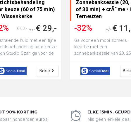
zichtsbehandeling
Zonnebanksessie (20,
r keuze (60 of 75 min)
of 30 min) + crÃ¨me • 
n Wissenkerke
Terneuzen
2%
-32%
€ 29,-
€ 11
€ 60,-
+/-
+/-
€ 17,50
stralende huid met een fijne
Ga voor een mooi zomers
chtsbehandeling naar keuze
kleurtje met een
Skin Studio Szar: ga voor de
zonnebanksessie van 20, 25
daard behandeling (60 ...
30 minuten inclusief
verzorgende crÃ¨me bij De
Bekijk
Beki
Zonne...
OT 90% KORTING
ELKE 15MIN. GEUP
spaar honderden euro's.
Mis geen enkele deal