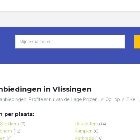
biedingen in Vlissingen
biedingen. Profiteer nú van de Lage Prijzen. ✓ Op=op ✓ Elke 15 
 per plaats:
-Stokkem
IJsselstein
(7)
(14)
nchem
Kampen
(12)
(6)
ten
Kerkrade
(4)
(10)