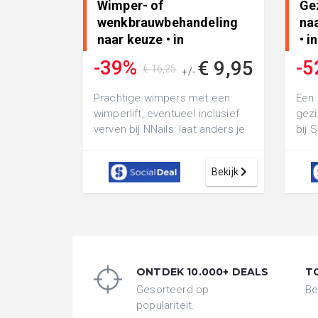
Wimper- of
Ge
wenkbrauwbehandeling
naa
naar keuze • in
• i
Westkapelle
-39%
-5
€ 9,95
€ 16,25
+/-
Prachtige wimpers met een
Een 
wimperlift, eventueel inclusief
gezi
verven bij NNails: laat anders je
bij 
wenkbrauwen verven of ga voor
stan
b...
Bekijk
ONTDEK 10.000+ DEALS
T
Gesorteerd op
Be
populariteit.