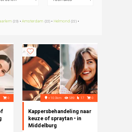
aarlem
•
Amsterdam
•
Helmond
•
(23)
(22)
(22)
6
0
+10.0km
589
17
0
of
Kappersbehandeling naar
g
keuze of spraytan • in
Middelburg