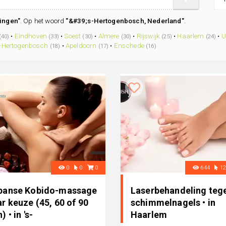
ingen"
. Op het woord
"&#39;s-Hertogenbosch, Nederland"
.
•
Eindhoven
•
Soest
•
Almere
•
Rijswijk
•
Haarlem
•
U
(40)
(33)
(30)
(30)
(25)
(24)
s-Hertogenbosch
•
Apeldoorn
•
Enschede
(18)
(17)
(16)
0
0
0
644
1
panse Kobido-massage
Laserbehandeling teg
r keuze (45, 60 of 90
schimmelnagels • in
) • in 's-
Haarlem