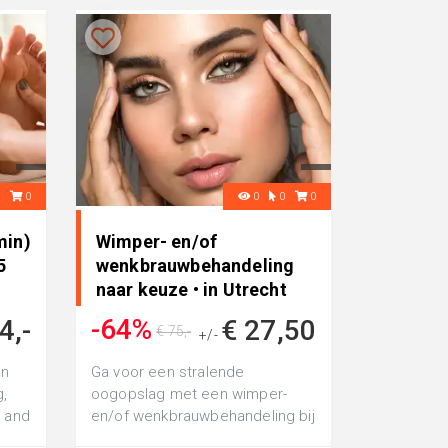
0
0
0
0
0
min)
Wimper- en/of
5
wenkbrauwbehandeling
naar keuze • in Utrecht
-64%
4,-
€ 27,50
€ 75,-
+/-
en
Ga voor een stralende
,
oogopslag met een wimper-
s and
en/of wenkbrauwbehandeling bij
Neda Beauty Center met liften