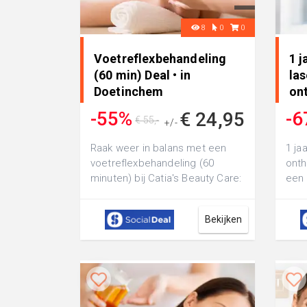
8
0
0
Voetreflexbehandeling
1 j
(60 min) Deal • in
las
Doetinchem
on
voo
-55%
-6
€ 24,95
€ 55,-
+/-
Raak weer in balans met een
1 ja
voetreflexbehandeling (60
onth
minuten) bij Catia's Beauty Care:
een 
ervaar een zachte massage die
Shar
het h...
niet
Bekijken