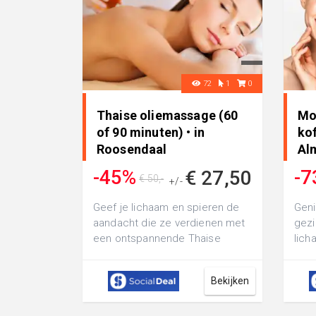
72
1
0
Thaise oliemassage (60
Mo
of 90 minuten) • in
kof
Roosendaal
Al
-45%
-7
€ 27,50
€ 50,-
+/-
Geef je lichaam en spieren de
Geni
aandacht die ze verdienen met
gezi
een ontspannende Thaise
lic
oliemassage bij Singto Thai
bij 
Massage: ko...
wete
Bekijken