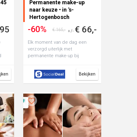
(45
Permanente make-up
naar keuze • in 's-
Hertogenbosch
-60%
,95
€ 66,-
€ 165,-
+/-
e
Elk moment van de dag een
verzorgd uiterlijk met
d
permanente make-up bij
BeauAnne Beautysalon:
wenkbrauwen, eyeliner, liplin...
ijken
Bekijken