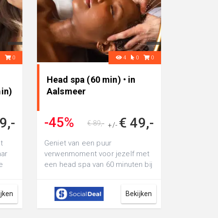
0
0
4
0
0
Head spa (60 min) • in
in)
Aalsmeer
-45%
9,-
€ 49,-
€ 89,-
+/-
t
Geniet van een puur
aar
verwenmoment voor jezelf met
e
een head spa van 60 minuten bij
Angels Aesthetics Clinic: geef
jouw haar e...
ijken
Bekijken