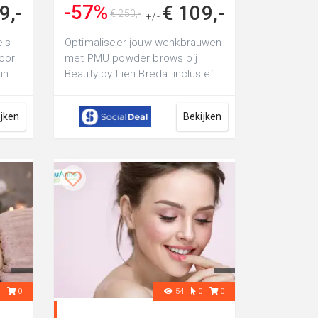
-57%
9,-
€ 109,-
€ 250,-
+/-
ls
Optimaliseer jouw wenkbrauwen
oor
met PMU powder brows bij
in
Beauty by Lien Breda: inclusief
t...
nabehandeling voor
oogverblindende w...
ijken
Bekijken
0
0
54
0
0