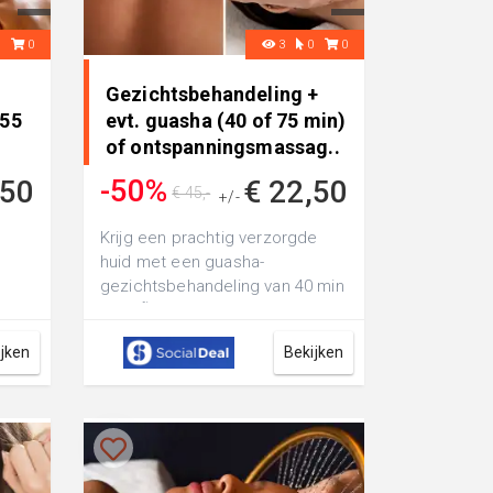
0
0
3
0
0
Gezichtsbehandeling +
(55
evt. guasha (40 of 75 min)
of ontspanningsmassag..
.
-50%
,50
€ 22,50
€ 45,-
+/-
Krijg een prachtig verzorgde
huid met een guasha-
gezichtsbehandeling van 40 min
) bij
bij TsÃ© Beautysalon: eventueel
: of
met een ont...
ijken
Bekijken