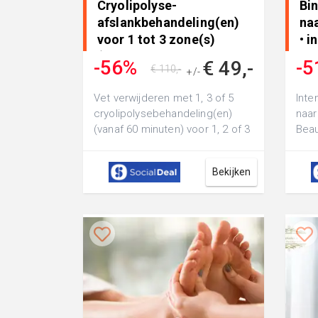
Cryolipolyse-
Bi
afslankbehandeling(en)
naa
voor 1 tot 3 zone(s)
• i
(vanaf 60 min..
-56%
-5
€ 49,-
€ 110,-
+/-
Vet verwijderen met 1, 3 of 5
Inte
cryolipolysebehandeling(en)
naar
(vanaf 60 minuten) voor 1, 2 of 3
Beau
zone(s) naar keuze bij Pulse
jong
La...
Bekijken