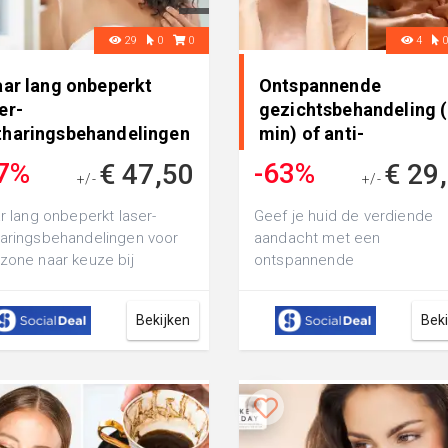
29
0
0
4
aar lang onbeperkt
Ontspannende
er-
gezichtsbehandeling 
tharingsbehandelingen
min) of anti-
r 1 zone naar k..
agingbehandeling + b.
7%
-63%
€ 47,50
€ 29
+/-
+/-
€ 141,-
€ 79,50
ar lang onbeperkt laser-
Geef je huid de verdiende
aringsbehandelingen voor
aandacht met een
zone naar keuze bij
ontspannende
ona's Nail & Beautysalon:
gezichtsbehandeling (55 min
 meer sc...
Salon de beautÃ© Gaudinne
Bekijken
Bek
ga v...