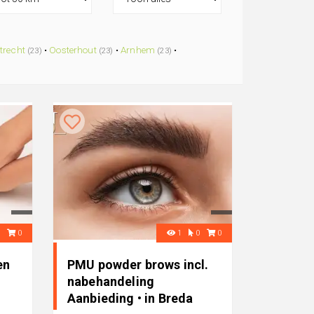
trecht
•
Oosterhout
•
Arnhem
•
(23)
(23)
(23)
2
0
1
0
0
en
PMU powder brows incl.
nabehandeling
Aanbieding • in Breda