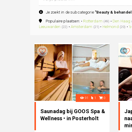
Je zoekt in de subcategorie
"Beauty & behandel
Populaire plaatsen: •
Rotterdam
•
Den Haag
(49)
Leeuwarden
•
Amsterdam
•
Helmond
•
'
(22)
(21)
(20)
91
1
0
Saunadag bij GOOS Spa &
Ja
Wellness • in Posterholt
naa
min