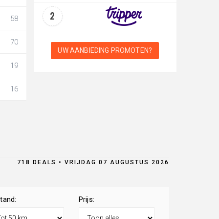
2
58
70
UW AANBIEDING PROMOTEN?
19
16
718 DEALS • VRIJDAG 07 AUGUSTUS 2026
tand:
Prijs: