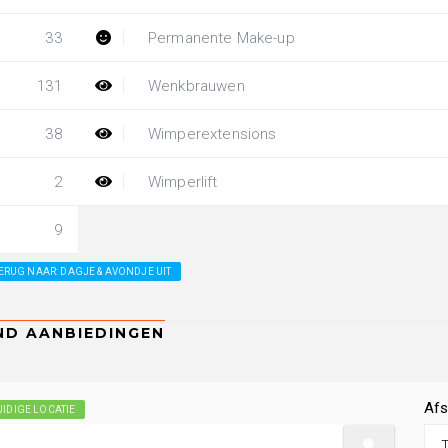
33
Permanente Make-up
131
Wenkbrauwen
38
Wimperextensions
2
Wimperlift
9
ERUG NAAR: DAGJE & AVONDJE UIT
Afs
IDIGE LOCATIE