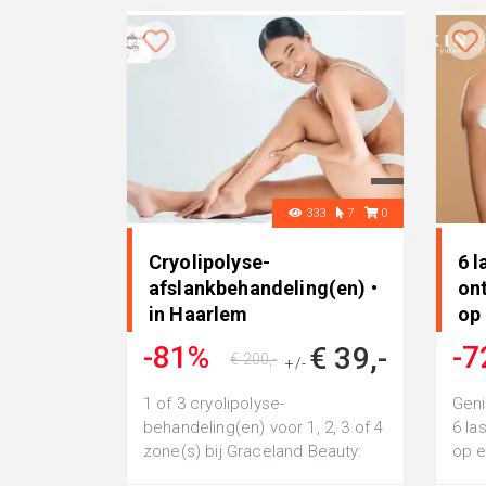
333
7
0
Cryolipolyse-
6 l
afslankbehandeling(en) •
on
in Haarlem
op 
Ut
-81%
-7
€ 39,-
€ 200,-
+/-
1 of 3 cryolipolyse-
Geni
behandeling(en) voor 1, 2, 3 of 4
6 la
zone(s) bij Graceland Beauty:
op e
veilig en pijnloos vet verwijderen
Villa