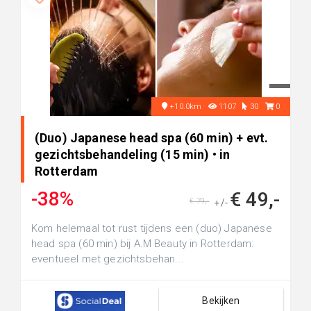
+10.0km
1107
30
0
(Duo) Japanese head spa (60 min) + evt.
gezichtsbehandeling (15 min) • in
Rotterdam
-38%
€ 49,-
€ 79,-
+/-
Kom helemaal tot rust tijdens een (duo) Japanese
head spa (60 min) bij A.M Beauty in Rotterdam:
eventueel met gezichtsbehan...
Bekijken