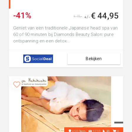
-41%
€ 44,95
€ 75,-
+/-
Geniet van een traditionele Japanese head spa van
60 of 90 minuten bij Diamonds Beauty Salon: pure
ontspanning en een detox...
Bekijken
+10.0km
1710
48
0