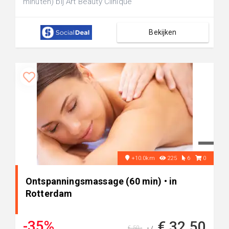
minuten) bij Art Beauty Clinique
Bekijken
+10.0km
225
6
0
Ontspanningsmassage (60 min) • in
Rotterdam
-35%
€ 32,50
€ 50,-