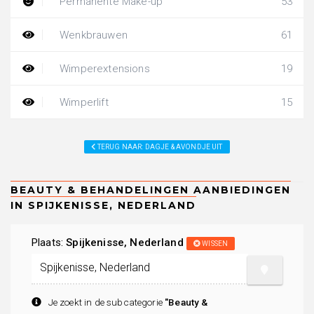
Permanente Make-up
53
Wenkbrauwen
61
Wimperextensions
19
Wimperlift
15
TERUG NAAR: DAGJE & AVONDJE UIT
Plaats:
Spijkenisse, Nederland
WISSEN
Je zoekt in de subcategorie
"Beauty &