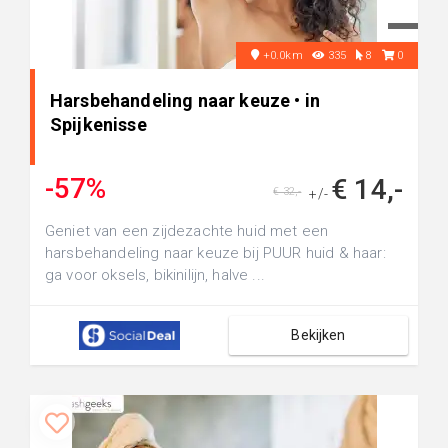
+0.0km
335
8
0
Harsbehandeling naar keuze • in
Spijkenisse
-57%
€ 14,-
€ 32,-
+/-
Geniet van een zijdezachte huid met een
harsbehandeling naar keuze bij PUUR huid & haar:
ga voor oksels, bikinilijn, halve ...
Bekijken