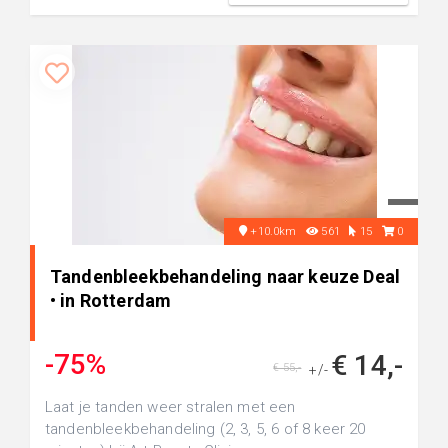
+10.0km
561
15
0
Tandenbleekbehandeling naar keuze Deal
• in Rotterdam
-75%
€ 14,-
€ 55,-
+/-
Laat je tanden weer stralen met een
tandenbleekbehandeling (2, 3, 5, 6 of 8 keer 20