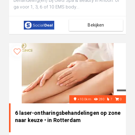
behandeling(en) bij OMG Spa & Beauty in Rhoon: of
ga voor 1, 3, 6 of 10 EMS body...
Bekijken
+10.0km
280
7
0
6 laser-ontharingsbehandelingen op zone
naar keuze • in Rotterdam