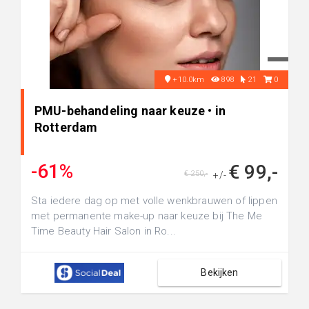
+10.0km
898
21
0
PMU-behandeling naar keuze • in
Rotterdam
-61%
€ 99,-
€ 250,-
+/-
Sta iedere dag op met volle wenkbrauwen of lippen
met permanente make-up naar keuze bij The Me
Time Beauty Hair Salon in Ro...
Bekijken