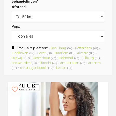
behandelingen"
.
Afstand:
Prijs:
Populaire plaatsen: •
Den Haag
•
Rotterdam
•
(57)
(49)
Eindhoven
•
Soest
•
Haarlem
•
Almere
•
(37)
(30)
(30)
(30)
Rijswijk
•
Oosterhout
•
Helmond
•
Tilburg
•
(27)
(26)
(26)
(25)
Leeuwarden
•
Utrecht
•
Amsterdam
•
Arnhem
(24)
(23)
(23)
•
's-Hertogenbosch
•
Leiden
(21)
(19)
(18)