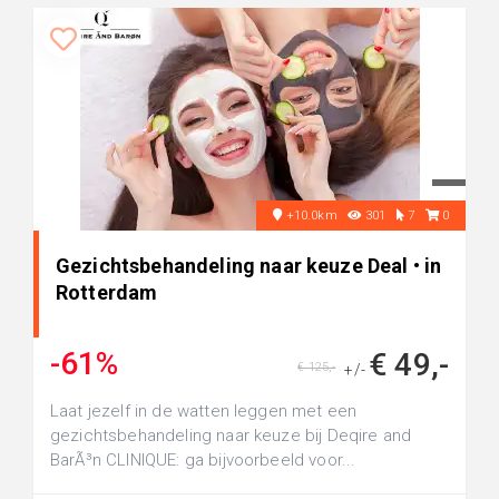
+10.0km
301
7
0
Gezichtsbehandeling naar keuze Deal • in
Rotterdam
-61%
€ 49,-
€ 125,-
+/-
Laat jezelf in de watten leggen met een
gezichtsbehandeling naar keuze bij Deqire and
BarÃ³n CLINIQUE: ga bijvoorbeeld voor...