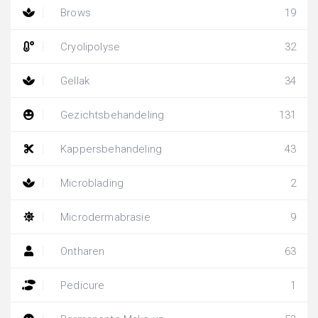
Brows
19
Cryolipolyse
32
Gellak
34
Gezichtsbehandeling
131
Kappersbehandeling
43
Microblading
2
Microdermabrasie
9
Ontharen
63
Pedicure
1