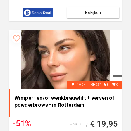
Bekijken
+10.0km
257
8
0
Wimper- en/of wenkbrauwlift + verven of
powderbrows • in Rotterdam
-51%
€ 19,95
€ 39,99
+/-