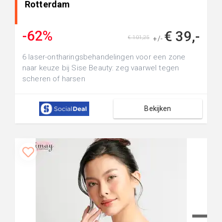
Rotterdam
-62%
€ 39,-
€ 101,25
+/-
6 laser-ontharingsbehandelingen voor een zone
naar keuze bij Sise Beauty: zeg vaarwel tegen
scheren of harsen
Bekijken