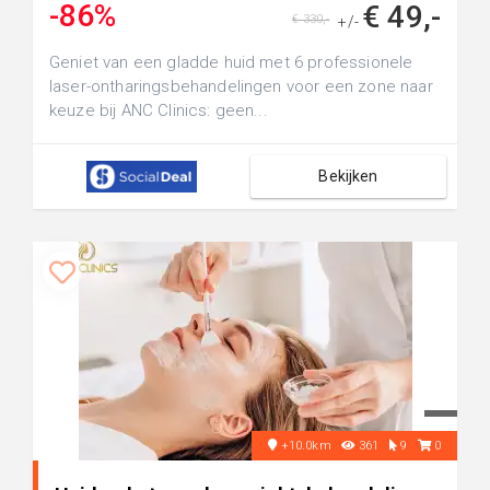
-86%
€ 49,-
€ 330,-
+/-
Geniet van een gladde huid met 6 professionele
laser-ontharingsbehandelingen voor een zone naar
keuze bij ANC Clinics: geen...
Bekijken
+10.0km
361
9
0