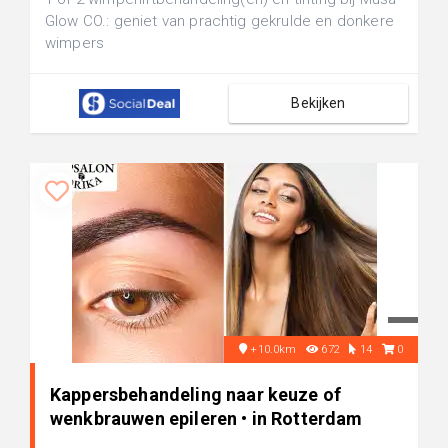
Glow CO.: geniet van prachtig gekrulde en donkere
wimpers
Bekijken
+10.0km
672
14
0
Kappersbehandeling naar keuze of
wenkbrauwen epileren • in Rotterdam