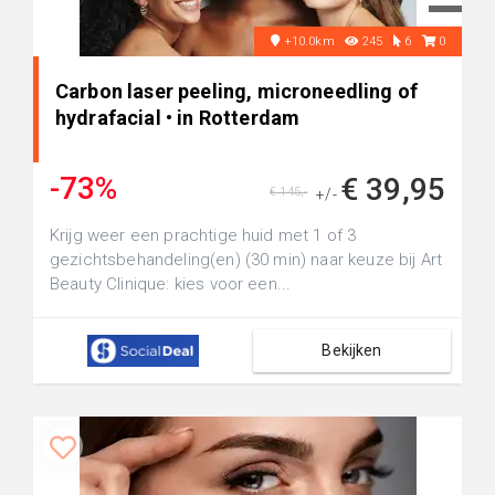
+10.0km
245
6
0
Carbon laser peeling, microneedling of
hydrafacial • in Rotterdam
-73%
€ 39,95
€ 145,-
+/-
Krijg weer een prachtige huid met 1 of 3
gezichtsbehandeling(en) (30 min) naar keuze bij Art
Beauty Clinique: kies voor een...
Bekijken