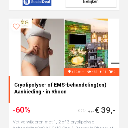
Bekijken
+10.0km
436
11
0
Cryolipolyse- of EMS-behandeling(en)
Aanbieding • in Rhoon
-60%
€ 39,-
€ 97,-
+/-
Vet verwijderen met 1, 2 of 3 cryolipolyse-