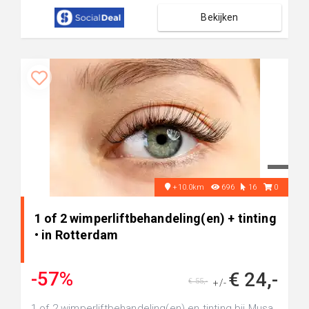
Bekijken
+10.0km
696
16
0
1 of 2 wimperliftbehandeling(en) + tinting
• in Rotterdam
-57%
€ 24,-
€ 55,-
+/-
1 of 2 wimperliftbehandeling(en) en tinting bij Musa