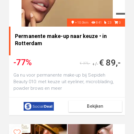
+10.0km
841
23
0
Permanente make-up naar keuze • in
Rotterdam
-77%
€ 89,-
€ 375,-
+/-
Ga nu voor permanente make-up bij Sepideh
Beauty 010: met keuze uit eyeliner, microblading,
powder brows en meer
Bekijken