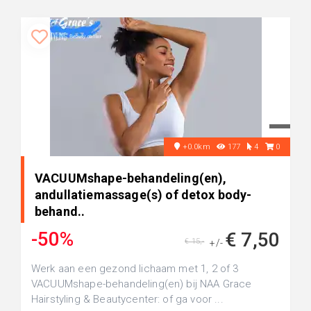
+0.0km
177
4
0
VACUUMshape-behandeling(en),
andullatiemassage(s) of detox body-
behand..
-50%
€ 7,50
€ 15,-
+/-
Werk aan een gezond lichaam met 1, 2 of 3
VACUUMshape-behandeling(en) bij NAA Grace
Hairstyling & Beautycenter: of ga voor ...