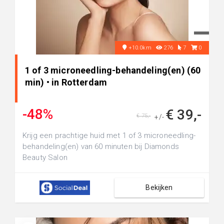
+10.0km
276
7
0
1 of 3 microneedling-behandeling(en) (60
min) • in Rotterdam
-48%
€ 39,-
€ 75,-
+/-
Krijg een prachtige huid met 1 of 3 microneedling-
behandeling(en) van 60 minuten bij Diamonds
Beauty Salon
Bekijken