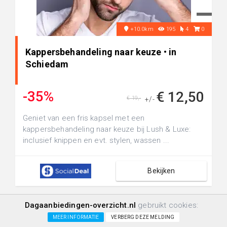
+10.0km
195
4
0
Kappersbehandeling naar keuze • in
Schiedam
-35%
€ 12,50
€ 19,-
+/-
Geniet van een fris kapsel met een
kappersbehandeling naar keuze bij Lush & Luxe:
inclusief knippen en evt. stylen, wassen ...
Bekijken
Dagaanbiedingen-overzicht.nl
gebruikt cookies:
Beauty & Behandelingen
MEER INFORMATIE
VERBERG DEZE MELDING