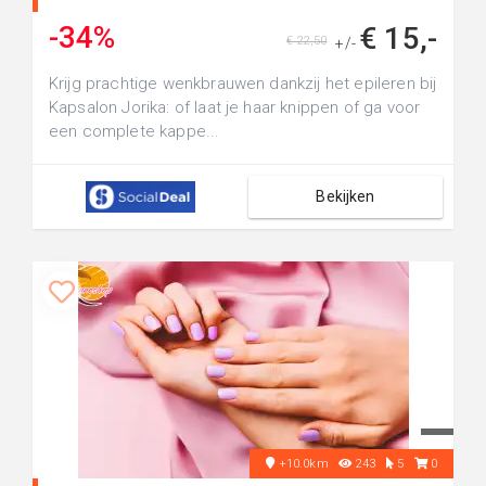
-34%
€ 15,-
€ 22,50
+/-
Krijg prachtige wenkbrauwen dankzij het epileren bij
Kapsalon Jorika: of laat je haar knippen of ga voor
een complete kappe...
Bekijken
+10.0km
243
5
0