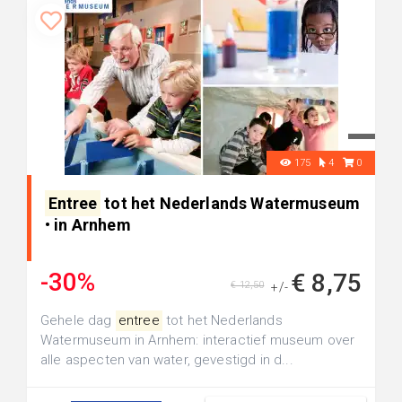
175
4
0
Entree
tot het Nederlands Watermuseum
• in Arnhem
-30%
€ 8,75
€ 12,50
+/-
Gehele dag
entree
tot het Nederlands
Watermuseum in Arnhem: interactief museum over
alle aspecten van water, gevestigd in d...