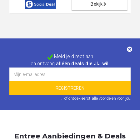
Bekijk
Meld je direct aan
en ontvang
alléén deals die JIJ wil
!
...of ontdek eerst
alle voordelen voor jou
.
Entree Aanbiedingen & Deals