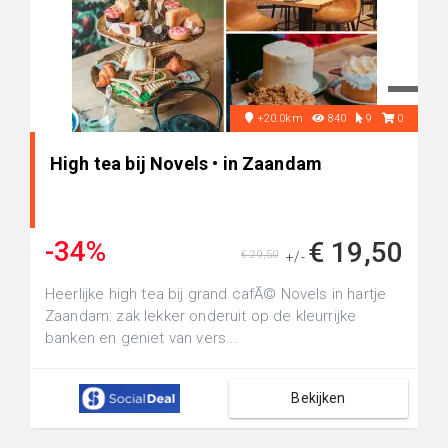
+20.0km
840
9
0
High tea bij Novels • in Zaandam
-34%
€ 19,50
€ 29,50
+/-
Heerlijke high tea bij grand cafÃ© Novels in hartje
Zaandam: zak lekker onderuit op de kleurrijke
banken en geniet van vers...
Bekijken