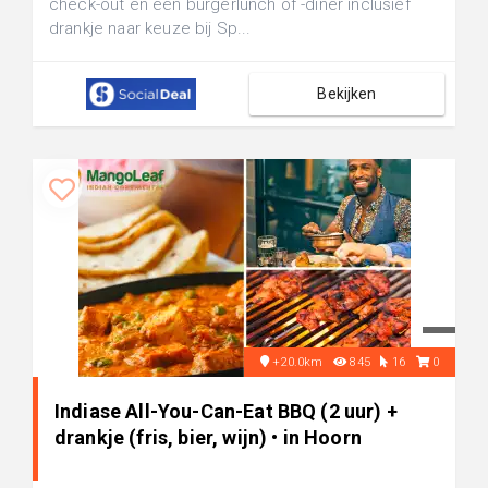
check-out en een burgerlunch of -diner inclusief
drankje naar keuze bij Sp...
Bekijken
+20.0km
845
16
0
Indiase All-You-Can-Eat BBQ (2 uur) +
drankje (fris, bier, wijn) • in Hoorn