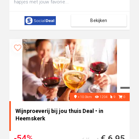
hapjes met jouw favorie...
Bekijken
+10.0km
1204
9
0
Wijnproeverij bij jou thuis Deal • in
Heemskerk
-54%
€ 6,95