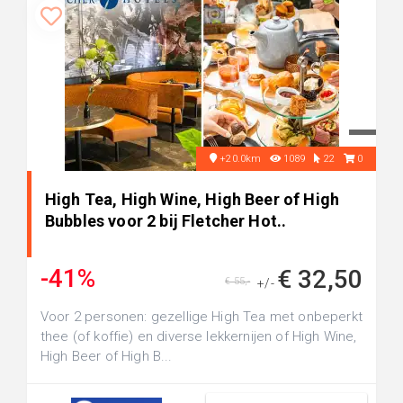
+20.0km
1089
22
0
High Tea, High Wine, High Beer of High
Bubbles voor 2 bij Fletcher Hot..
-41%
€ 32,50
€ 55,-
+/-
Voor 2 personen: gezellige High Tea met onbeperkt
thee (of koffie) en diverse lekkernijen of High Wine,
High Beer of High B...