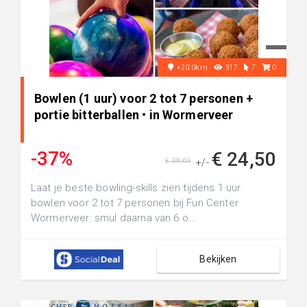
+20.0km
317
7
0
Bowlen (1 uur) voor 2 tot 7 personen +
portie bitterballen • in Wormerveer
-37%
€ 24,50
€ 38,65
+/-
Laat je beste bowling-skills zien tijdens 1 uur
bowlen voor 2 tot 7 personen bij Fun Center
Wormerveer: smul daarna van 6 o...
Bekijken