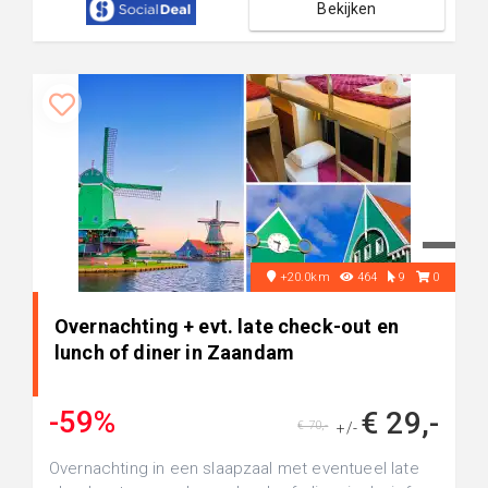
Bekijken
+20.0km
464
9
0
Overnachting + evt. late check-out en
lunch of diner in Zaandam
-59%
€ 29,-
€ 70,-
+/-
Overnachting in een slaapzaal met eventueel late