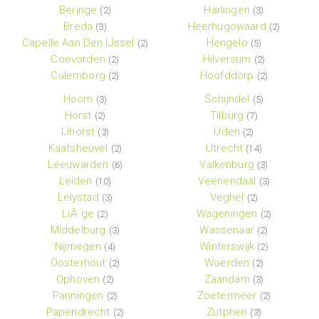
Beringe
Harlingen
(2)
(3)
Breda
Heerhugowaard
(3)
(2)
Capelle Aan Den IJssel
Hengelo
(2)
(5)
Coevorden
Hilversum
(2)
(2)
Culemborg
Hoofddorp
(2)
(2)
Hoorn
Schijndel
(3)
(5)
Horst
Tilburg
(2)
(7)
IJhorst
Uden
(3)
(2)
Kaatsheuvel
Utrecht
(2)
(14)
Leeuwarden
Valkenburg
(6)
(3)
Leiden
Veenendaal
(10)
(3)
Lelystad
Veghel
(3)
(2)
LiÃ¨ge
Wageningen
(2)
(2)
Middelburg
Wassenaar
(3)
(2)
Nijmegen
Winterswijk
(4)
(2)
Oosterhout
Woerden
(2)
(2)
Ophoven
Zaandam
(2)
(3)
Panningen
Zoetermeer
(2)
(2)
Papendrecht
Zutphen
(2)
(3)