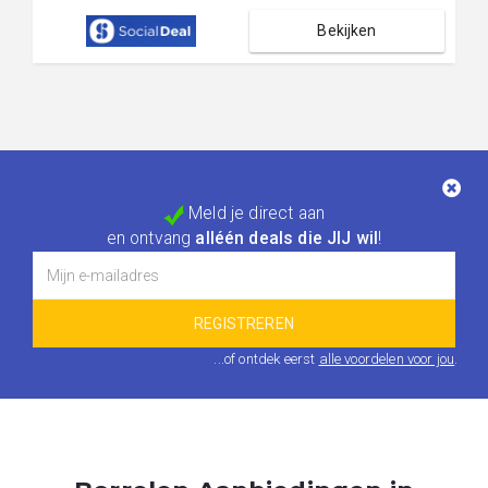
Bekijken
Meld je direct aan
en ontvang
alléén deals die JIJ wil
!
...of ontdek eerst
alle voordelen voor jou
.