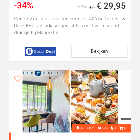
-34%
€ 29,95
€ 45,-
+/-
Geniet 2 uur lang van een heerlijke All-You-Can-Eat &
Drink BBQ vol Indiase gerechten en 1 verfrissend
drankje bij Mango Le...
Bekijken
+20.0km
247
4
0