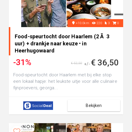
+10.0km
220
3
0
Food-speurtocht door Haarlem (2 Ã 3
uur) + drankje naar keuze • in
Heerhugowaard
-31%
€ 36,50
€ 52,50
+/-
Food-speurtocht door Haarlem met bij elke stop
een lokaal hapje: het leukste uitje voor alle culinaire
fijnproevers, georga...
Bekijken