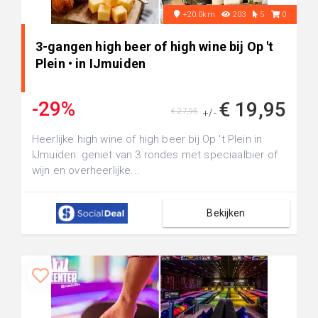
+20.0km
203
5
0
3-gangen high beer of high wine bij Op 't
Plein • in IJmuiden
-29%
€ 19,95
€ 27,95
+/-
Heerlijke high wine of high beer bij Op 't Plein in
IJmuiden: geniet van 3 rondes met speciaalbier of
wijn en overheerlijke...
Bekijken