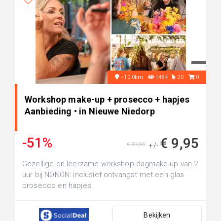
+10.0km
1484
20
0
Workshop make-up + prosecco + hapjes
Aanbieding • in Nieuwe Niedorp
-51%
€ 9,95
€ 19,95
+/-
Gezellige en leerzame workshop dagmake-up van 2
uur bij NONON: inclusief ontvangst met een glas
prosecco en hapjes
Bekijken