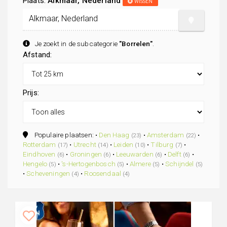
Plaats:
Alkmaar, Nederland
WISSEN
Je zoekt in de subcategorie
"Borrelen"
.
Afstand:
Prijs:
Populaire plaatsen: •
Den Haag
•
Amsterdam
•
(23)
(22)
Rotterdam
•
Utrecht
•
Leiden
•
Tilburg
•
(17)
(14)
(10)
(7)
Eindhoven
•
Groningen
•
Leeuwarden
•
Delft
•
(6)
(6)
(6)
(6)
Hengelo
•
's-Hertogenbosch
•
Almere
•
Schijndel
(5)
(5)
(5)
(5)
•
Scheveningen
•
Roosendaal
(4)
(4)