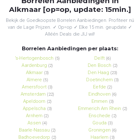
Borrelen Aanbiedingen in
Alkmaar [op=op, update: 15min.]
Bekijk de Goedkoopste Borrelen Aanbiedingen. Profiteer nú
van de Lage Prijzen. ✓ Op=op ✓ Elke 15 min. geupdate ✓
Alléén Deals die JIJ wil!
Borrelen Aanbiedingen per plaats:
's-Hertogenbosch
Delft
(5)
(6)
Aardenburg
Den Bosch
(2)
(2)
Alkmaar
Den Haag
(3)
(23)
Almere
Doetinchem
(5)
(3)
Amersfoort
Eefde
(3)
(2)
Amsterdam
Eindhoven
(22)
(6)
Apeldoorn
Emmen
(2)
(3)
Appelscha
Emmerich Am Rhein
(3)
(2)
Arnhem
Enschede
(2)
(2)
Assen
Gouda
(4)
(3)
Baarle-Nassau
Groningen
(2)
(6)
Badhoevedorp
Haarlem
(2)
(3)