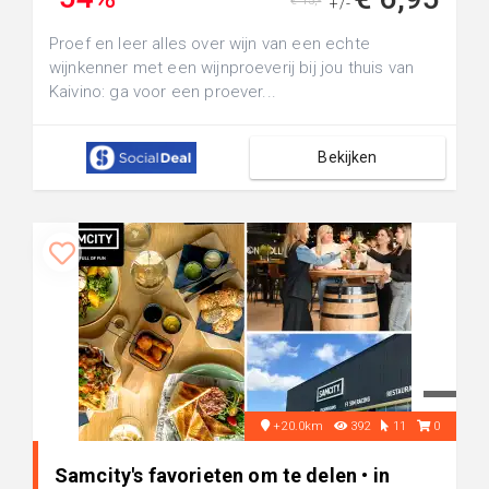
€ 15,-
+/-
Proef en leer alles over wijn van een echte
wijnkenner met een wijnproeverij bij jou thuis van
Kaivino: ga voor een proever...
Bekijken
+20.0km
392
11
0
Samcity's favorieten om te delen • in