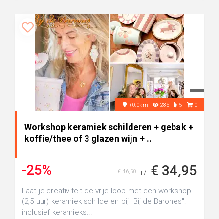
+0.0km
285
5
0
Workshop keramiek schilderen + gebak +
koffie/thee of 3 glazen wijn + ..
-25%
€ 34,95
€ 46,50
+/-
Laat je creativiteit de vrije loop met een workshop
(2,5 uur) keramiek schilderen bij "Bij de Barones":
inclusief keramieks...