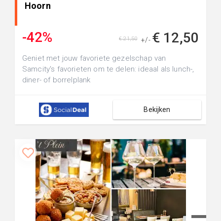
Hoorn
-42%
€ 12,50
€ 21,50
+/-
Geniet met jouw favoriete gezelschap van
Samcity's favorieten om te delen: ideaal als lunch-,
diner- of borrelplank
Bekijken