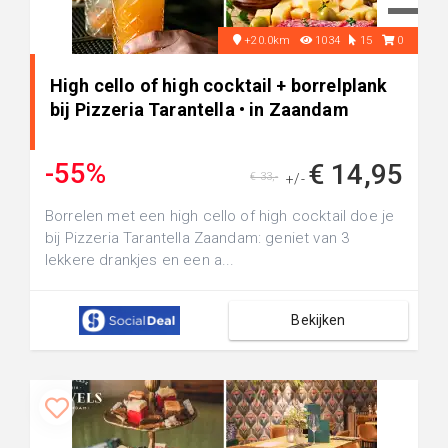
+20.0km
1034
15
0
High cello of high cocktail + borrelplank
bij Pizzeria Tarantella • in Zaandam
-55%
€ 14,95
€ 33,-
+/-
Borrelen met een high cello of high cocktail doe je
bij Pizzeria Tarantella Zaandam: geniet van 3
lekkere drankjes en een a...
Bekijken