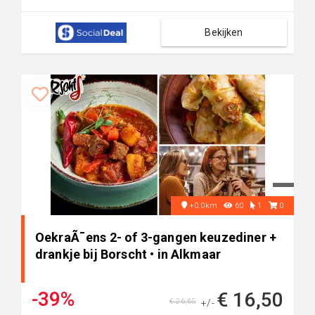
Bekijken
+0.0km
60
1
0
OekraÃ¯ens 2- of 3-gangen keuzediner +
drankje bij Borscht • in Alkmaar
-39%
€ 16,50
€ 26,65
+/-