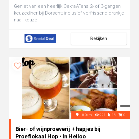
Geniet van een heerlijk OekraÃ¯ens 2- of 3-gangen
keuzediner bij Borscht: inclusief verfrissend drankje
naar keuze
Bekijken
+0.0km
921
13
0
Bier- of wijnproeverij + hapjes bij
Proeflokaal Hop • in Heiloo