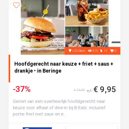
+20.0km
575
10
0
Hoofdgerecht naar keuze + friet + saus +
drankje • in Beringe
-37%
€ 9,95
€ 15,60
+/-
Geniet van een overheerlijk hoofdgerecht naar
keuze voor afhaal of dine-in bij B-Eats: inclusief
portie friet met saus en e...