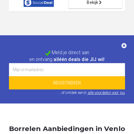
Bekijk
Meld je direct aan
en ontvang
alléén deals die JIJ wil
!
...of ontdek eerst
alle voordelen voor jou
.
Borrelen Aanbiedingen in Venlo