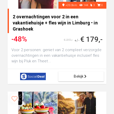
+20.0km
144
3
0
2 overnachtingen voor 2 in een
vakantiehuisje + fles wijn in Limburg • in
Grashoek
-48%
€ 179,-
€ 341,-
+/-
Voor 2 personen: geniet van 2 compleet verzorgde
overnachtingen in een vakantiehuisje inclusief fles
wijn bij Pluk en Theet...
Bekijk