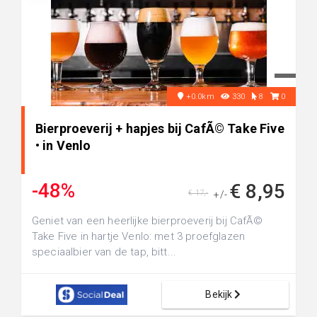
+0.0km
330
8
0
Bierproeverij + hapjes bij CafÃ© Take Five
• in Venlo
-48%
€ 8,95
€ 17,-
+/-
Geniet van een heerlijke bierproeverij bij CafÃ©
Take Five in hartje Venlo: met 3 proefglazen
speciaalbier van de tap, bitt...
Bekijk