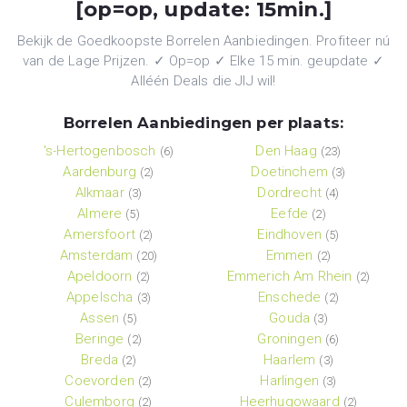
[op=op, update: 15min.]
Bekijk de Goedkoopste Borrelen Aanbiedingen. Profiteer nú
van de Lage Prijzen. ✓ Op=op ✓ Elke 15 min. geupdate ✓
Alléén Deals die JIJ wil!
Borrelen Aanbiedingen per plaats:
's-Hertogenbosch
Den Haag
(6)
(23)
Aardenburg
Doetinchem
(2)
(3)
Alkmaar
Dordrecht
(3)
(4)
Almere
Eefde
(5)
(2)
Amersfoort
Eindhoven
(2)
(5)
Amsterdam
Emmen
(20)
(2)
Apeldoorn
Emmerich Am Rhein
(2)
(2)
Appelscha
Enschede
(3)
(2)
Assen
Gouda
(5)
(3)
Beringe
Groningen
(2)
(6)
Breda
Haarlem
(2)
(3)
Coevorden
Harlingen
(2)
(3)
Culemborg
Heerhugowaard
(2)
(2)