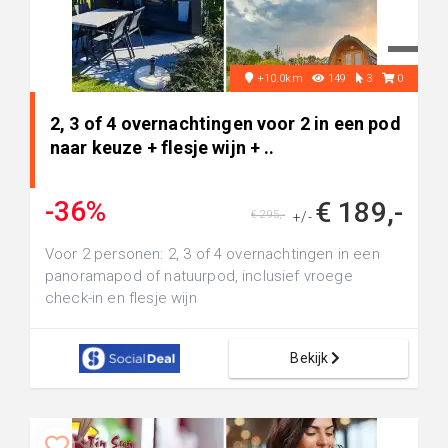
+10.0km
149
3
0
2, 3 of 4 overnachtingen voor 2 in een pod
naar keuze + flesje wijn + ..
-36%
€ 189,-
€ 295,-
+/-
Voor 2 personen: 2, 3 of 4 overnachtingen in een
panoramapod of natuurpod, inclusief vroege
check-in en flesje wijn
Bekijk