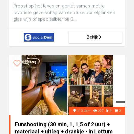
Proost op het leven en geniet samen met je
favoriete gezelschap van een luxe borrelplank en
glas wijn of speciaalbier bij G...
Bekijk
+10.0km
227
6
0
Funshooting (30 min, 1, 1,5 of 2 uur) +
materiaal + uitleg + drankje • in Lottum