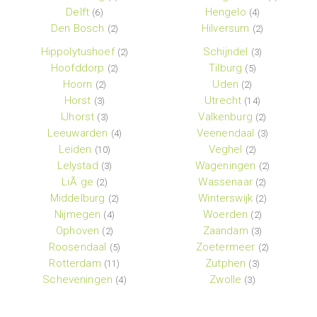
Delft
Hengelo
(6)
(4)
Den Bosch
Hilversum
(2)
(2)
Hippolytushoef
Schijndel
(2)
(3)
Hoofddorp
Tilburg
(2)
(5)
Hoorn
Uden
(2)
(2)
Horst
Utrecht
(3)
(14)
IJhorst
Valkenburg
(3)
(2)
Leeuwarden
Veenendaal
(4)
(3)
Leiden
Veghel
(10)
(2)
Lelystad
Wageningen
(3)
(2)
LiÃ¨ge
Wassenaar
(2)
(2)
Middelburg
Winterswijk
(2)
(2)
Nijmegen
Woerden
(4)
(2)
Ophoven
Zaandam
(2)
(3)
Roosendaal
Zoetermeer
(5)
(2)
Rotterdam
Zutphen
(11)
(3)
Scheveningen
Zwolle
(4)
(3)