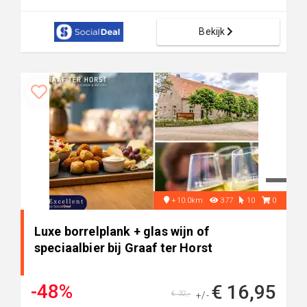
Bekijk
+10.0km
377
10
0
Luxe borrelplank + glas wijn of
speciaalbier bij Graaf ter Horst
-48%
€ 16,95
€ 32,-
+/-