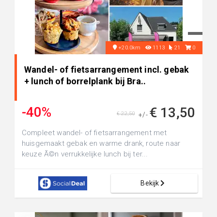
+20.0km
1113
21
0
Wandel- of fietsarrangement incl. gebak
+ lunch of borrelplank bij Bra..
-40%
€ 13,50
€ 22,50
+/-
Compleet wandel- of fietsarrangement met
huisgemaakt gebak en warme drank, route naar
keuze Ã©n verrukkelijke lunch bij ter...
Bekijk