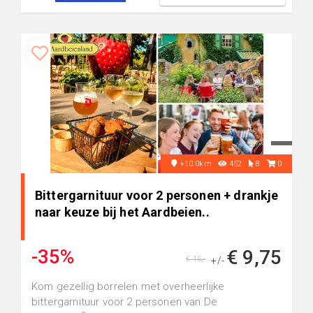
+10.0km
452
8
0
Bittergarnituur voor 2 personen + drankje
naar keuze bij het Aardbeien..
-35%
€ 9,75
€ 15,-
+/-
Kom gezellig borrelen met overheerlijke
bittergarnituur voor 2 personen van De