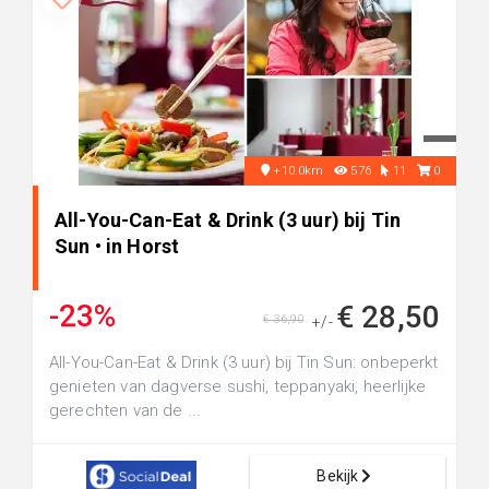
+10.0km
576
11
0
All-You-Can-Eat & Drink (3 uur) bij Tin
Sun • in Horst
-23%
€ 28,50
€ 36,90
+/-
All-You-Can-Eat & Drink (3 uur) bij Tin Sun: onbeperkt
genieten van dagverse sushi, teppanyaki, heerlijke
gerechten van de ...
Bekijk