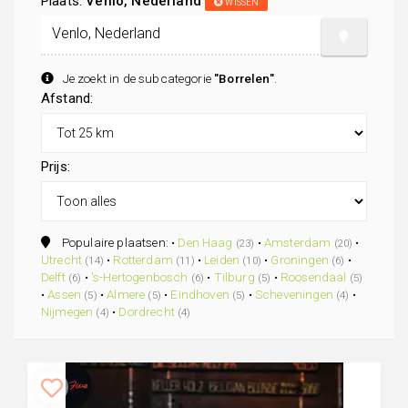
Plaats:
Venlo, Nederland
WISSEN
Je zoekt in de subcategorie
"Borrelen"
.
Afstand:
Prijs:
Populaire plaatsen: •
Den Haag
•
Amsterdam
•
(23)
(20)
Utrecht
•
Rotterdam
•
Leiden
•
Groningen
•
(14)
(11)
(10)
(6)
Delft
•
's-Hertogenbosch
•
Tilburg
•
Roosendaal
(6)
(6)
(5)
(5)
•
Assen
•
Almere
•
Eindhoven
•
Scheveningen
•
(5)
(5)
(5)
(4)
Nijmegen
•
Dordrecht
(4)
(4)