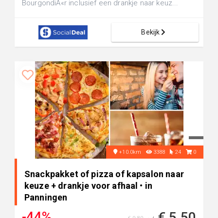
BourgondiÃ«r inclusief een drankje naar keuz...
Bekijk
+10.0km
3388
24
0
Snackpakket of pizza of kapsalon naar
keuze + drankje voor afhaal • in
Panningen
-44%
€ 5,50