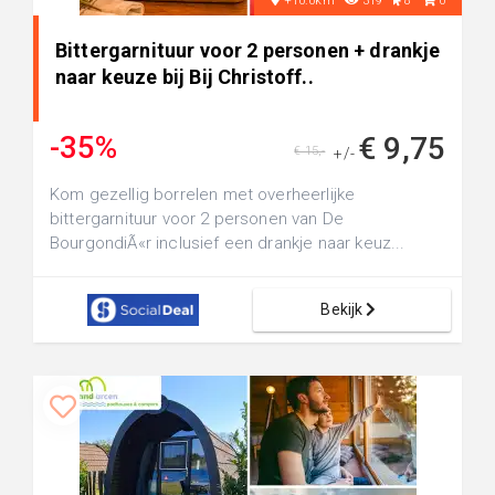
+10.0km
319
8
0
Bittergarnituur voor 2 personen + drankje
naar keuze bij Bij Christoff..
-35%
€ 9,75
€ 15,-
+/-
Kom gezellig borrelen met overheerlijke
bittergarnituur voor 2 personen van De
BourgondiÃ«r inclusief een drankje naar keuz...
Bekijk