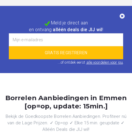
Meld je direct aan
en ontvang
alléén deals die JIJ wil
!
...of ontdek eerst
alle voordelen voor jou
.
Borrelen Aanbiedingen in Emmen
[op=op, update: 15min.]
Bekijk de Goedkoopste Borrelen Aanbiedingen. Profiteer nú
van de Lage Prijzen. ✓ Op=op ✓ Elke 15 min. geupdate ✓
Alléén Deals die JIJ wil!