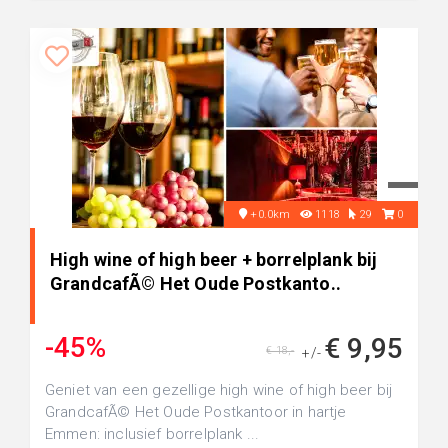
+0.0km
1118
29
0
High wine of high beer + borrelplank bij
GrandcafÃ© Het Oude Postkanto..
-45%
€ 9,95
€ 18,-
+/-
Geniet van een gezellige high wine of high beer bij
GrandcafÃ© Het Oude Postkantoor in hartje
Emmen: inclusief borrelplank ...