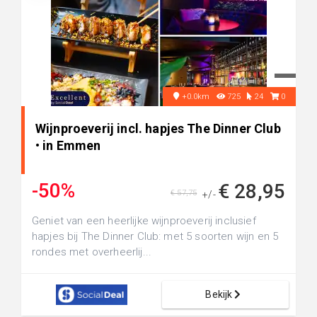
+0.0km
725
24
0
Wijnproeverij incl. hapjes The Dinner Club
• in Emmen
-50%
€ 28,95
€ 57,75
+/-
Geniet van een heerlijke wijnproeverij inclusief
hapjes bij The Dinner Club: met 5 soorten wijn en 5
rondes met overheerlij...
Bekijk