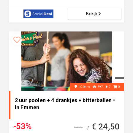
Bekijk
+0.0km
397
7
0
2 uur poolen + 4 drankjes + bitterballen •
in Emmen
-53%
€ 24,50
€ 52,-
+/-