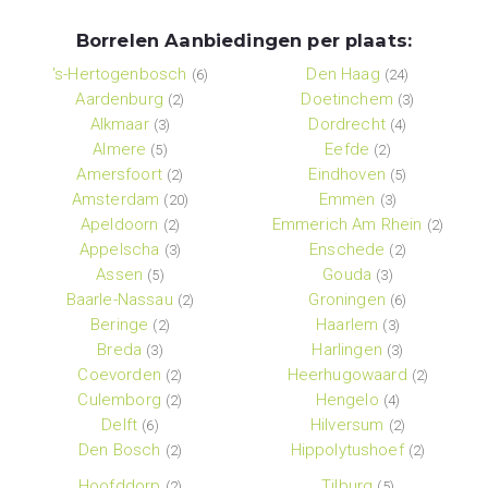
Borrelen Aanbiedingen per plaats:
's-Hertogenbosch
Den Haag
(6)
(24)
Aardenburg
Doetinchem
(2)
(3)
Alkmaar
Dordrecht
(3)
(4)
Almere
Eefde
(5)
(2)
Amersfoort
Eindhoven
(2)
(5)
Amsterdam
Emmen
(20)
(3)
Apeldoorn
Emmerich Am Rhein
(2)
(2)
Appelscha
Enschede
(3)
(2)
Assen
Gouda
(5)
(3)
Baarle-Nassau
Groningen
(2)
(6)
Beringe
Haarlem
(2)
(3)
Breda
Harlingen
(3)
(3)
Coevorden
Heerhugowaard
(2)
(2)
Culemborg
Hengelo
(2)
(4)
Delft
Hilversum
(6)
(2)
Den Bosch
Hippolytushoef
(2)
(2)
Hoofddorp
Tilburg
(2)
(5)