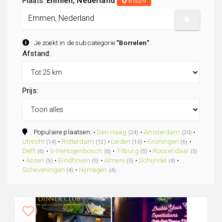
Plaats:
Emmen, Nederland
WISSEN
Je zoekt in de subcategorie
"Borrelen"
.
Afstand:
Prijs:
Populaire plaatsen: •
Den Haag
•
Amsterdam
•
(24)
(20)
Utrecht
•
Rotterdam
•
Leiden
•
Groningen
•
(14)
(12)
(10)
(6)
Delft
•
's-Hertogenbosch
•
Tilburg
•
Roosendaal
(6)
(6)
(5)
(5)
•
Assen
•
Eindhoven
•
Almere
•
Schijndel
•
(5)
(5)
(5)
(4)
Scheveningen
•
Nijmegen
(4)
(4)