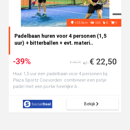
+20.0km
534
8
0
Padelbaan huren voor 4 personen (1,5
uur) + bitterballen + evt. materi..
-39%
€ 22,50
€ 36,70
+/-
Huur 1,5 uur een padelbaan voor 4 personen bij
Plaza Sportz Coevorden: combineer een potje
padel met een portie heerlijke b...
Bekijk