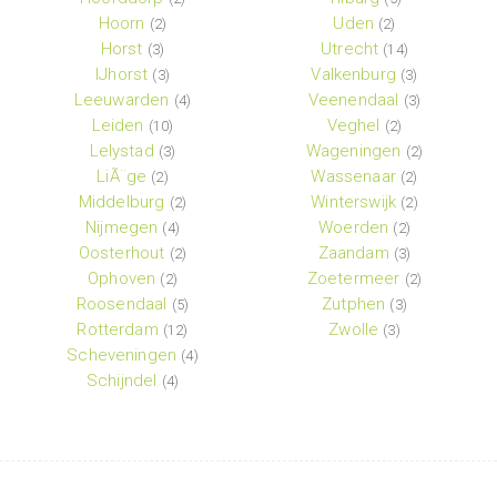
Hoorn
Uden
(2)
(2)
Horst
Utrecht
(3)
(14)
IJhorst
Valkenburg
(3)
(3)
Leeuwarden
Veenendaal
(4)
(3)
Leiden
Veghel
(10)
(2)
Lelystad
Wageningen
(3)
(2)
LiÃ¨ge
Wassenaar
(2)
(2)
Middelburg
Winterswijk
(2)
(2)
Nijmegen
Woerden
(4)
(2)
Oosterhout
Zaandam
(2)
(3)
Ophoven
Zoetermeer
(2)
(2)
Roosendaal
Zutphen
(5)
(3)
Rotterdam
Zwolle
(12)
(3)
Scheveningen
(4)
Schijndel
(4)