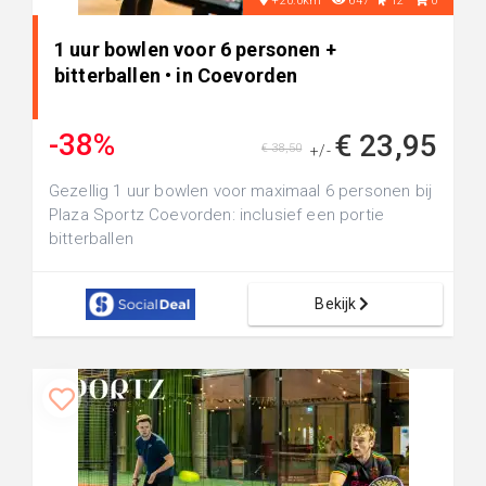
+20.0km
647
12
0
1 uur bowlen voor 6 personen +
bitterballen • in Coevorden
-38%
€ 23,95
€ 38,50
+/-
Gezellig 1 uur bowlen voor maximaal 6 personen bij
Plaza Sportz Coevorden: inclusief een portie
bitterballen
Bekijk