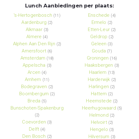
Lunch Aanbiedingen per plaats:
's-Hertogenbosch
Enschede
(11)
(4)
Aardenburg
Ermelo
(2)
(2)
Alkmaar
Etten-Leur
(3)
(2)
Almere
Geldrop
(4)
(2)
Alphen Aan Den Rijn
Geleen
(2)
(3)
Amersfoort
Gouda
(6)
(7)
Amsterdam
Groningen
(18)
(16)
Appelscha
Haaksbergen
(3)
(3)
Arcen
Haarlem
(4)
(13)
Arnhem
Harderwijk
(11)
(2)
Bodegraven
Harlingen
(2)
(2)
Boornbergum
Hattem
(2)
(2)
Breda
Heemstede
(5)
(2)
Bunschoten-Spakenburg
Heerhugowaard
(5)
Helmond
(2)
(2)
Coevorden
Helvoirt
(3)
(2)
Delft
Hengelo
(4)
(3)
Den Bosch
Hilversum
(2)
(3)