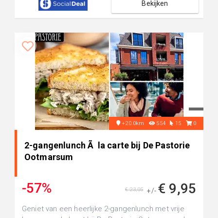
Bekijken
+20.0km
554
15
0
2-gangenlunch Ã la carte bij De Pastorie
Ootmarsum
-57%
€ 9,95
€ 23,05
+/-
Geniet van een heerlijke 2-gangenlunch met vrije