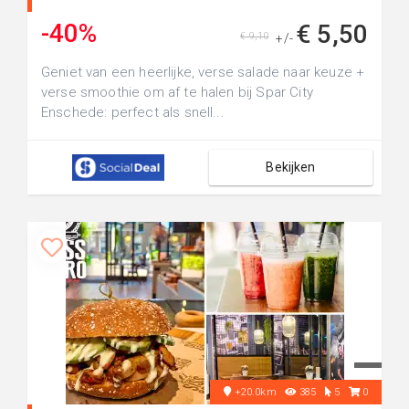
-40%
€ 5,50
€ 9,10
+/-
Geniet van een heerlijke, verse salade naar keuze +
verse smoothie om af te halen bij Spar City
Enschede: perfect als snell...
Bekijken
+20.0km
385
5
0