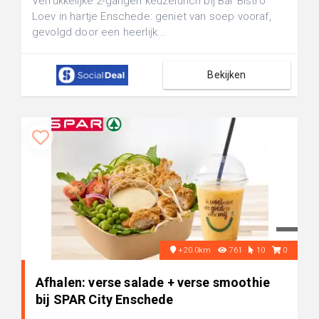
Verrukkelijke 2-gangen keuzelunch bij Bar Bistro
Loev in hartje Enschede: geniet van soep vooraf,
gevolgd door een heerlijk...
Bekijken
+20.0km
761
10
0
Afhalen: verse salade + verse smoothie
bij SPAR City Enschede