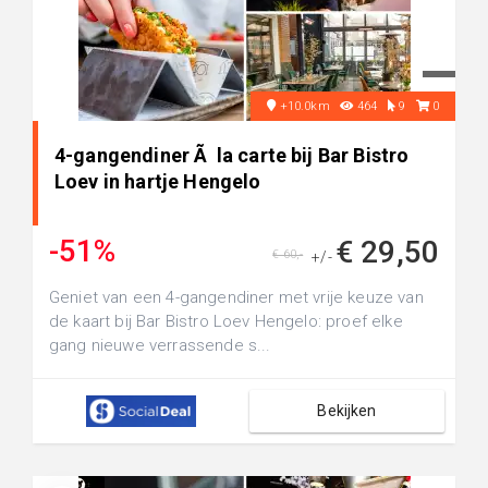
+10.0km
464
9
0
4-gangendiner Ã la carte bij Bar Bistro
Loev in hartje Hengelo
-51%
€ 29,50
€ 60,-
+/-
Geniet van een 4-gangendiner met vrije keuze van
de kaart bij Bar Bistro Loev Hengelo: proef elke
gang nieuwe verrassende s...
Bekijken