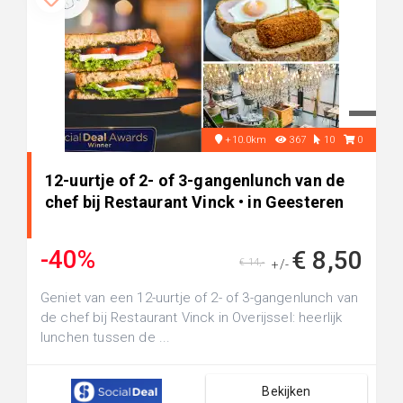
+10.0km
367
10
0
12-uurtje of 2- of 3-gangenlunch van de
chef bij Restaurant Vinck • in Geesteren
-40%
€ 8,50
€ 14,-
+/-
Geniet van een 12-uurtje of 2- of 3-gangenlunch van
de chef bij Restaurant Vinck in Overijssel: heerlijk
lunchen tussen de ...
Bekijken