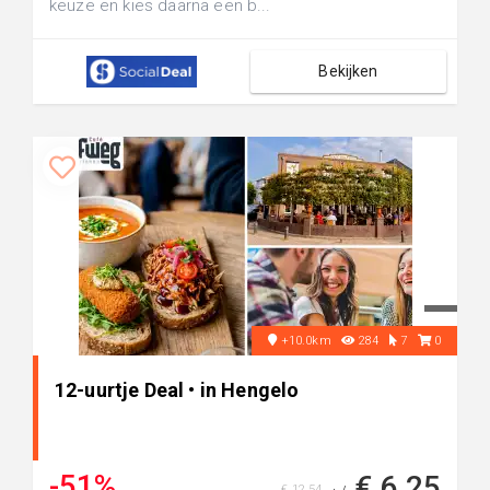
keuze en kies daarna een b...
Bekijken
+10.0km
284
7
0
12-uurtje Deal • in Hengelo
-51%
€ 6,25
€ 12,54