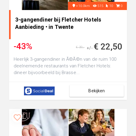
+10.0km
515
10
0
3-gangendiner bij Fletcher Hotels
Aanbieding • in Twente
-43%
€ 22,50
€ 39,-
+/-
Heerlijk 3-gangendiner in Ã©Ã©n van de ruim 100
deelnemende restaurants van Fletcher Hotels:
dineer bijvoorbeeld bij Brasse...
Bekijken