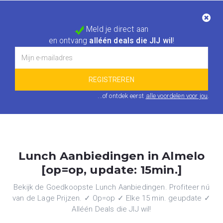
Meld je direct aan
en ontvang
alléén deals die JIJ wil
!
...of ontdek eerst
alle voordelen voor jou
.
Lunch Aanbiedingen in Almelo
[op=op, update: 15min.]
Bekijk de Goedkoopste Lunch Aanbiedingen. Profiteer nú
van de Lage Prijzen. ✓ Op=op ✓ Elke 15 min. geupdate ✓
Alléén Deals die JIJ wil!