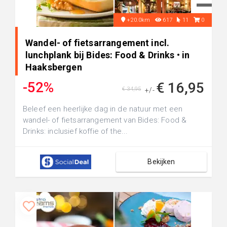
+20.0km
617
11
0
Wandel- of fietsarrangement incl.
lunchplank bij Bides: Food & Drinks • in
Haaksbergen
-52%
€ 16,95
€ 34,95
+/-
Beleef een heerlijke dag in de natuur met een
wandel- of fietsarrangement van Bides: Food &
Drinks: inclusief koffie of the...
Bekijken