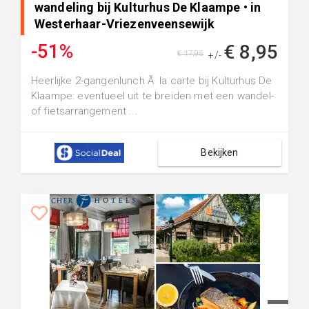
wandeling bij Kulturhus De Klaampe • in
Westerhaar-Vriezenveensewijk
-51%
€ 8,95
€ 17,95
+/-
Heerlijke 2-gangenlunch Ã la carte bij Kulturhus De
Klaampe: eventueel uit te breiden met een wandel-
of fietsarrangement ...
Bekijken