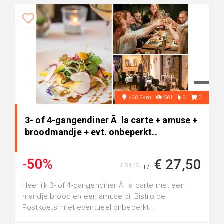
+20.0km
561
9
0
3- of 4-gangendiner Ã la carte + amuse +
broodmandje + evt. onbeperkt..
-50%
€ 27,50
€ 54,45
+/-
Heerlijk 3- of 4-gangendiner Ã la carte met een
mandje brood en een amuse bij Bistro de
Postkoets: met eventueel onbeperkt...