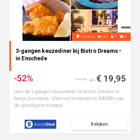
+20.0km
287
5
0
3-gangen keuzediner bij Bistro Dreams •
in Enschede
-52%
€ 19,95
€ 40,80
+/-
Heerlijk 3-gangen keuzediner bij Bistro Dreams in
hartje Enschede: sfeervol restaurant in Ã©Ã©n van
de gezelligste straatje...
Bekijken