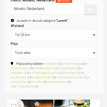
Plaats:
Almelo, Nederland
WISSEN
Je zoekt in de subcategorie
"Lunch"
.
Afstand:
Prijs:
Populaire plaatsen: •
Utrecht
•
Den Haag
•
(22)
(20)
Amsterdam
•
Rotterdam
•
Groningen
•
(18)
(17)
(16)
Haarlem
•
's-Hertogenbosch
•
Arnhem
•
(13)
(11)
(11)
Eindhoven
•
Leeuwarden
•
Venlo
•
Gouda
•
(10)
(8)
(7)
(7)
Amersfoort
•
Leiden
•
Valkenburg
•
(6)
(6)
(5)
Heerhugowaard
(5)