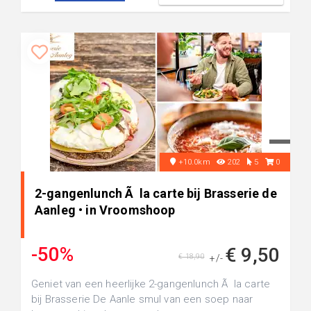
+10.0km
202
5
0
2-gangenlunch Ã la carte bij Brasserie de
Aanleg • in Vroomshoop
-50%
€ 9,50
€ 18,90
+/-
Geniet van een heerlijke 2-gangenlunch Ã la carte
bij Brasserie De Aanle smul van een soep naar