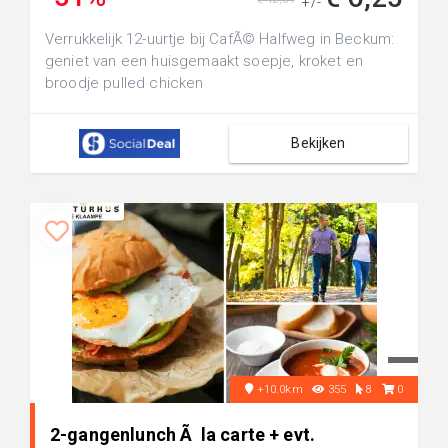
+/-
Verrukkelijk 12-uurtje bij CafÃ© Halfweg in Beckum:
geniet van een huisgemaakt soepje, kroket en
broodje pulled chicken
Bekijken
+10.0km
355
8
0
2-gangenlunch Ã la carte + evt.