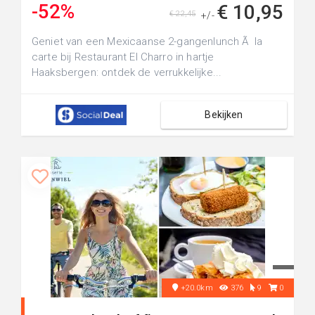
-52%
€ 10,95
€ 22,45
+/-
Geniet van een Mexicaanse 2-gangenlunch Ã la
carte bij Restaurant El Charro in hartje
Haaksbergen: ontdek de verrukkelijke...
Bekijken
+20.0km
376
9
0