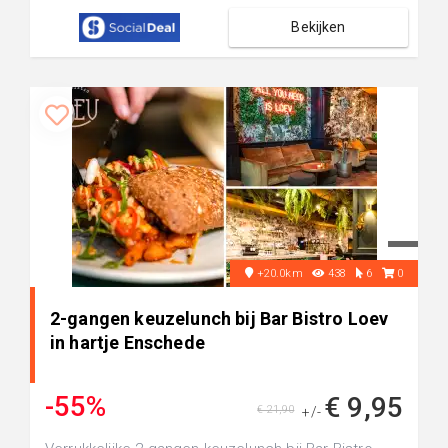
Bekijken
+20.0km
438
6
0
2-gangen keuzelunch bij Bar Bistro Loev
in hartje Enschede
-55%
€ 9,95
€ 21,90
+/-