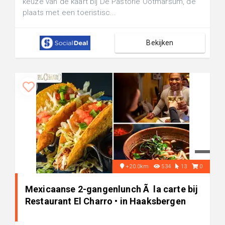
keuze van de kaart bij De Pastorie Ootmarsum, de
plaats met een toeristisc...
Bekijken
+20.0km
534
13
0
Mexicaanse 2-gangenlunch Ã la carte bij
Restaurant El Charro • in Haaksbergen