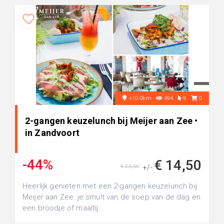
+10.0km
494
9
0
2-gangen keuzelunch bij Meijer aan Zee •
in Zandvoort
-44%
€ 14,50
€ 25,50
+/-
Heerlijk genieten met een 2-gangen keuzelunch bij
Meijer aan Zee: je smult van de soep van de dag en
een broodje of maaltij...