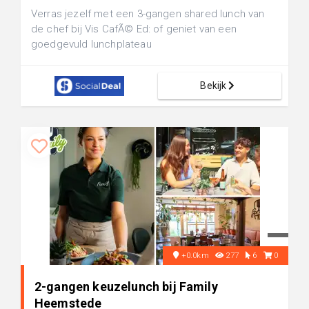
Verras jezelf met een 3-gangen shared lunch van
de chef bij Vis CafÃ© Ed: of geniet van een
goedgevuld lunchplateau
Bekijk
+0.0km
277
6
0
2-gangen keuzelunch bij Family
Heemstede