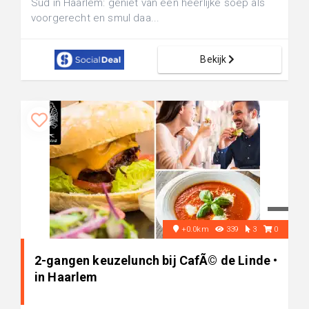
Sud in Haarlem: geniet van een heerlijke soep als
voorgerecht en smul daa...
Bekijk
+0.0km
339
3
0
2-gangen keuzelunch bij CafÃ© de Linde •
in Haarlem