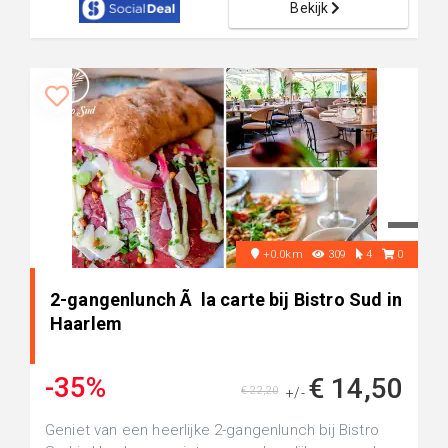
Bekijk
+0.0km
309
4
0
2-gangenlunch Ã la carte bij Bistro Sud in
Haarlem
-35%
€ 14,50
€ 22,20
+/-
Geniet van een heerlijke 2-gangenlunch bij Bistro