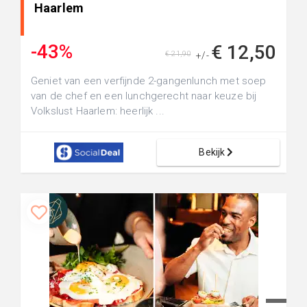
Haarlem
-43%
€ 12,50
€ 21,90
+/-
Geniet van een verfijnde 2-gangenlunch met soep
van de chef en een lunchgerecht naar keuze bij
Volkslust Haarlem: heerlijk ...
Bekijk