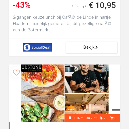
-43%
€ 10,95
€ 19,-
+/-
2-gangen keuzelunch bij CafÃ© de Linde in hartje
Haarlem: huiselijk genieten bij dit gezellige cafÃ©
aan de Botermarkt
Bekijk
+0.0km
2321
20
0