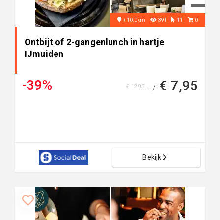
+10.0km
391
11
0
Ontbijt of 2-gangenlunch in hartje
IJmuiden
-39%
€ 7,95
€ 12,95
+/-
Bekijk