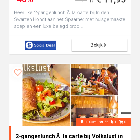
€ 19,70
+/-
Heerlijke 2-gangenlunch Ã la carte bij In den
Swarten Hondt aan het Spaarne: met huisgemaakte
soep en een luxe belegd broo...
Bekijk
+0.0km
62
1
0
2-gangenlunch Ã la carte bij Volkslust in