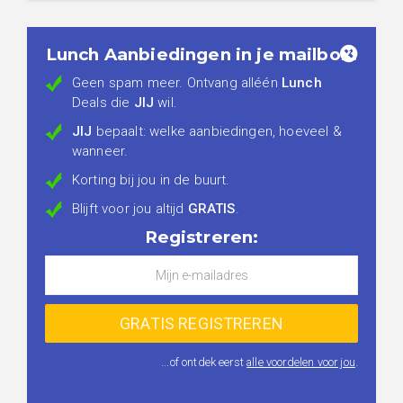
Lunch Aanbiedingen in je mailbox!
Geen spam meer. Ontvang alléén
Lunch
Deals die
JIJ
wil.
JIJ
bepaalt: welke aanbiedingen, hoeveel &
wanneer.
Korting bij jou in de buurt.
Blijft voor jou altijd
GRATIS
.
Registreren:
...of ontdek eerst
alle voordelen voor jou
.