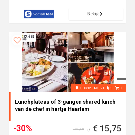
Bekijk
+0.0km
191
5
0
Lunchplateau of 3-gangen shared lunch
van de chef in hartje Haarlem
-30%
€ 15,75
€ 22,50
+/-