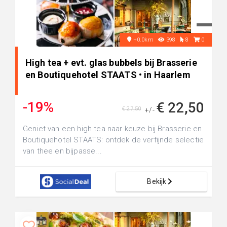
+0.0km
398
8
0
High tea + evt. glas bubbels bij Brasserie
en Boutiquehotel STAATS • in Haarlem
-19%
€ 22,50
€ 27,50
+/-
Geniet van een high tea naar keuze bij Brasserie en
Boutiquehotel STAATS: ontdek de verfijnde selectie
van thee en bijpasse...
Bekijk