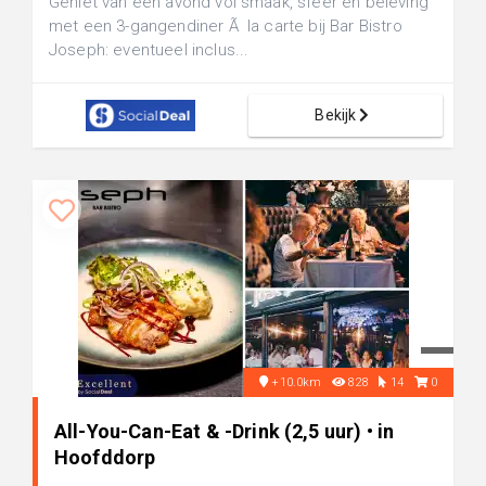
Geniet van een avond vol smaak, sfeer en beleving
met een 3-gangendiner Ã la carte bij Bar Bistro
Joseph: eventueel inclus...
Bekijk
+10.0km
828
14
0
All-You-Can-Eat & -Drink (2,5 uur) • in
Hoofddorp