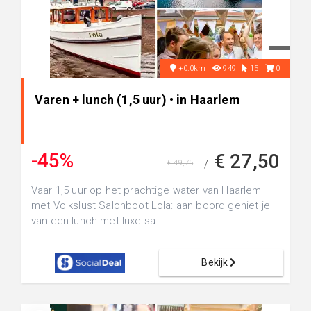
+0.0km
949
15
0
Varen + lunch (1,5 uur) • in Haarlem
-45%
€ 27,50
€ 49,75
+/-
Vaar 1,5 uur op het prachtige water van Haarlem
met Volkslust Salonboot Lola: aan boord geniet je
van een lunch met luxe sa...
Bekijk