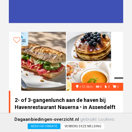
+10.0km
8
0
0
2- of 3-gangenlunch aan de haven bij
Havenrestaurant Nauerna • in Assendelft
Dagaanbiedingen-overzicht.nl
gebruikt cookies:
-48%
€ 12,50
MEER INFORMATIE
VERBERG DEZE MELDING
€ 23,95
+/-