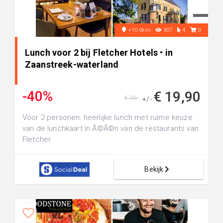
+10.0km
307
4
0
Lunch voor 2 bij Fletcher Hotels • in
Zaanstreek-waterland
-40%
€ 19,90
€ 33,-
+/-
Voor 2 personen: heerlijke lunch met ruime keuze
van de lunchkaart in Ã©Ã©n van de restaurants van
Fletcher
Bekijk