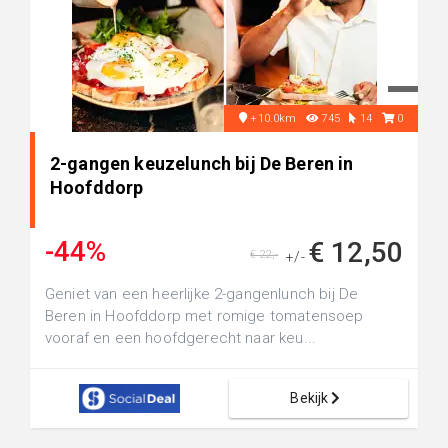
+10.0km
745
14
0
2-gangen keuzelunch bij De Beren in
Hoofddorp
-44%
€ 12,50
€ 22,-
+/-
Geniet van een heerlijke 2-gangenlunch bij De
Beren in Hoofddorp met romige tomatensoep
vooraf en een hoofdgerecht naar keu...
Bekijk