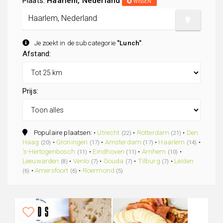
Plaats:
Haarlem, Nederland
WISSEN
Je zoekt in de subcategorie
"Lunch"
.
Afstand:
Prijs:
Populaire plaatsen: •
Utrecht
•
Rotterdam
•
Den
(22)
(21)
Haag
•
Groningen
•
Amsterdam
•
Haarlem
•
(20)
(17)
(17)
(14)
's-Hertogenbosch
•
Eindhoven
•
Arnhem
•
(11)
(11)
(10)
Leeuwarden
•
Venlo
•
Gouda
•
Tilburg
•
Leiden
(8)
(7)
(7)
(7)
•
Amersfoort
•
Roermond
(6)
(6)
(5)