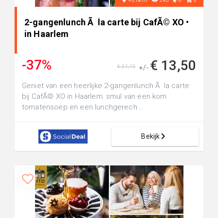
+0.0km
290
6
0
2-gangenlunch Ã la carte bij CafÃ© XO •
in Haarlem
-37%
€ 13,50
€ 21,15
+/-
Geniet van een heerlijke 2-gangenlunch Ã la carte
bij CafÃ© XO in Haarlem: smul van een kom
tomatensoep en een lunchgerech...
Bekijk