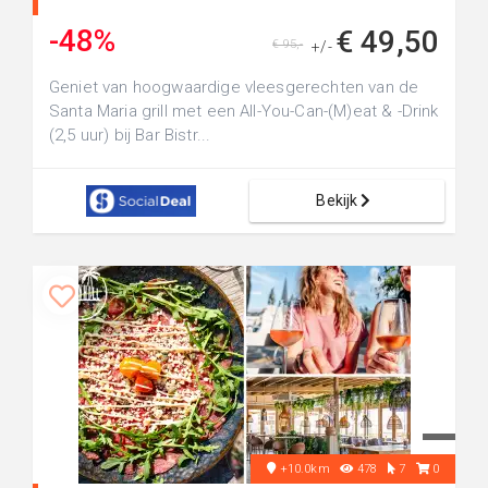
-48%
€ 49,50
€ 95,-
+/-
Geniet van hoogwaardige vleesgerechten van de
Santa Maria grill met een All-You-Can-(M)eat & -Drink
(2,5 uur) bij Bar Bistr...
Bekijk
+10.0km
478
7
0