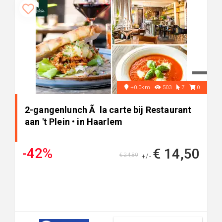
+0.0km
503
7
0
2-gangenlunch Ã la carte bij Restaurant
aan 't Plein • in Haarlem
-42%
€ 14,50
€ 24,80
+/-