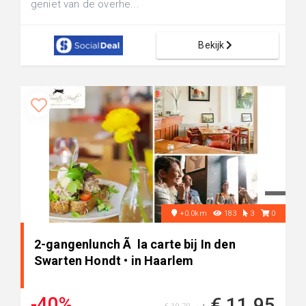
geniet van de overhe...
Bekijk
+0.0km
183
3
0
2-gangenlunch Ã la carte bij In den
Swarten Hondt • in Haarlem
-40%
€ 11,95