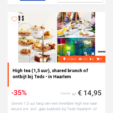
+0.0km
430
8
0
High tea (1,5 uur), shared brunch of
ontbijt bij Teds • in Haarlem
-35%
€ 14,95
€ 22,95
+/-
Geniet 1,5 uur lang van een heerlijke high tea naar
keuze evt. incl. glas bubbels bij Teds Haarlem: of