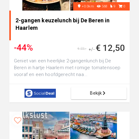
+0.0km
568
9
0
2-gangen keuzelunch bij De Beren in
Haarlem
-44%
€ 12,50
€ 22,-
+/-
Geniet van een heerlijke 2-gangenlunch bij De
Beren in hartje Haarlem met romige tomatensoep
vooraf en een hoofdgerecht naa...
Bekijk