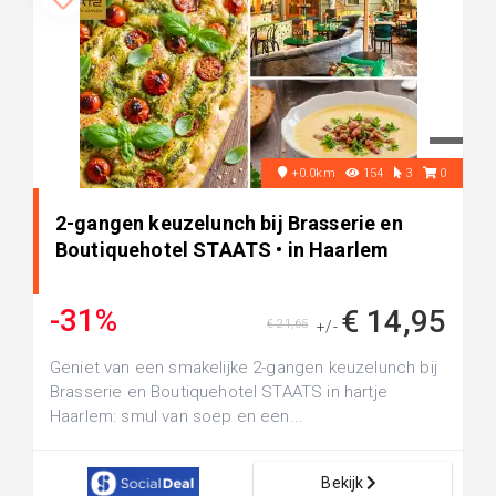
+0.0km
154
3
0
2-gangen keuzelunch bij Brasserie en
Boutiquehotel STAATS • in Haarlem
-31%
€ 14,95
€ 21,65
+/-
Geniet van een smakelijke 2-gangen keuzelunch bij
Brasserie en Boutiquehotel STAATS in hartje
Haarlem: smul van soep en een...
Bekijk