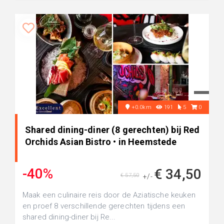
+0.0km
191
5
0
Shared dining-diner (8 gerechten) bij Red
Orchids Asian Bistro • in Heemstede
-40%
€ 34,50
€ 57,50
+/-
Maak een culinaire reis door de Aziatische keuken
en proef 8 verschillende gerechten tijdens een
shared dining-diner bij Re...