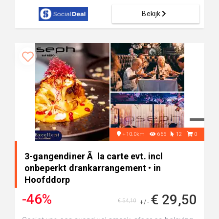
Bekijk
+10.0km
665
12
0
3-gangendiner Ã la carte evt. incl
onbeperkt drankarrangement • in
Hoofddorp
-46%
€ 29,50
€ 54,10
+/-