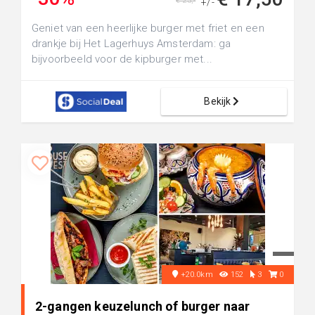
€ 25,-
+/-
Geniet van een heerlijke burger met friet en een
drankje bij Het Lagerhuys Amsterdam: ga
bijvoorbeeld voor de kipburger met...
Bekijk
+20.0km
152
3
0
2-gangen keuzelunch of burger naar