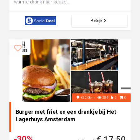
warme drank naar keuze...
Bekijk
+20.0km
284
6
0
Burger met friet en een drankje bij Het
Lagerhuys Amsterdam
-30%
€ 17,50