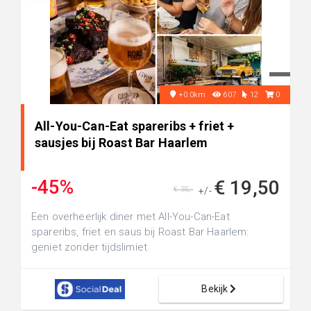
+0.0km
607
12
0
All-You-Can-Eat spareribs + friet +
sausjes bij Roast Bar Haarlem
-45%
€ 19,50
€ 35,-
+/-
Een overheerlijk diner met All-You-Can-Eat
spareribs, friet en saus bij Roast Bar Haarlem:
geniet zonder tijdslimiet
Bekijk