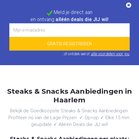
Meld je direct aan
en ontvang
alléén deals die JIJ wil
!
...of ontdek eerst
alle voordelen voor jou
.
Steaks & Snacks Aanbiedingen in
Haarlem
Bekijk de Goedkoopste Steaks & Snacks Aanbiedingen.
Profiteer nú van de Lage Prijzen. ✓ Op=op ✓ Elke 15 min.
geupdate ✓ Alléén Deals die JIJ wil!
Steaks & Snacks Aanbiedingen per plaats: