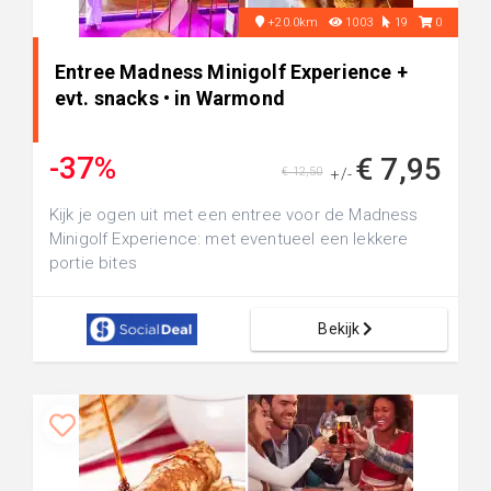
+20.0km
1003
19
0
Entree Madness Minigolf Experience +
evt. snacks • in Warmond
-37%
€ 7,95
€ 12,50
+/-
Kijk je ogen uit met een entree voor de Madness
Minigolf Experience: met eventueel een lekkere
portie bites
Bekijk