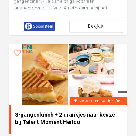
gangendiner Ã la carte of ga voor een
lunchgerecht bij El Vino Amsterdam nabij het...
Bekijk
+20.0km
478
7
0
3-gangenlunch + 2 drankjes naar keuze
bij Talent Moment Heiloo