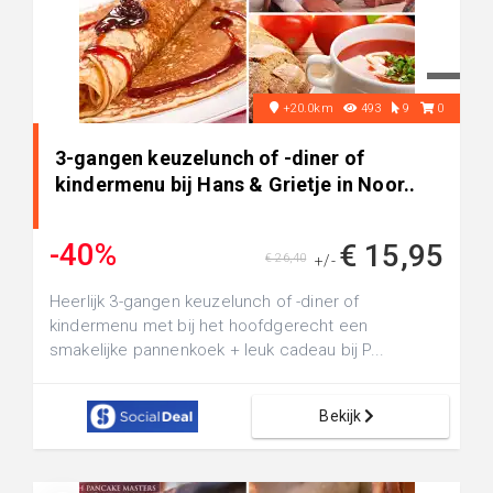
+20.0km
493
9
0
3-gangen keuzelunch of -diner of
kindermenu bij Hans & Grietje in Noor..
-40%
€ 15,95
€ 26,40
+/-
Heerlijk 3-gangen keuzelunch of -diner of
kindermenu met bij het hoofdgerecht een
smakelijke pannenkoek + leuk cadeau bij P...
Bekijk