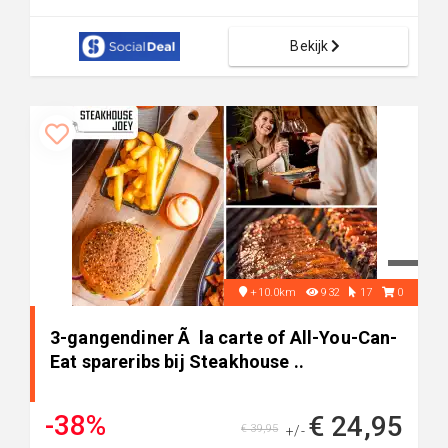
Bekijk
+10.0km
932
17
0
3-gangendiner Ã la carte of All-You-Can-
Eat spareribs bij Steakhouse ..
-38%
€ 24,95
€ 39,95
+/-