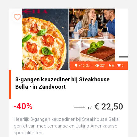
+10.0km
221
6
0
3-gangen keuzediner bij Steakhouse
Bella • in Zandvoort
-40%
€ 22,50
€ 37,50
+/-
Heerlijk 3-gangen keuzediner bij Steakhouse Bella:
geniet van mediterraanse en Latijns-Amerikaanse
specialiteiten