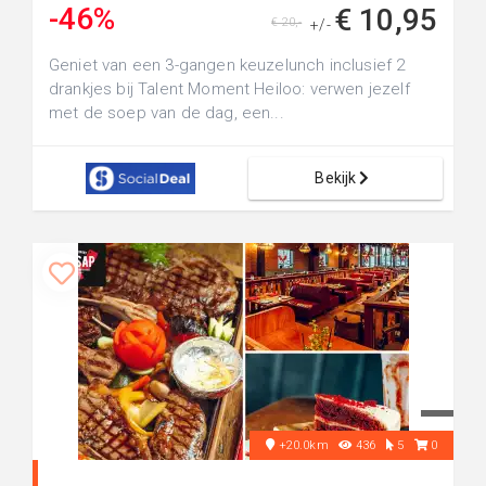
-46%
€ 10,95
€ 20,-
+/-
Geniet van een 3-gangen keuzelunch inclusief 2
drankjes bij Talent Moment Heiloo: verwen jezelf
met de soep van de dag, een...
Bekijk
+20.0km
436
5
0