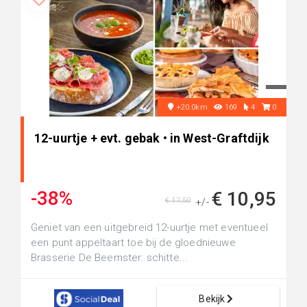
+20.0km
169
4
0
12-uurtje + evt. gebak • in West-Graftdijk
-38%
€ 10,95
€ 17,50
+/-
Geniet van een uitgebreid 12-uurtje met eventueel
een punt appeltaart toe bij de gloednieuwe
Brasserie De Beemster: schitte...
Bekijk