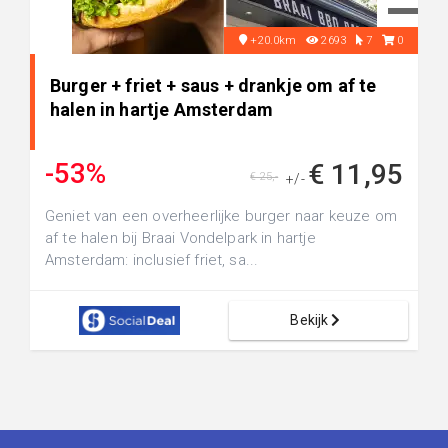
+20.0km
2693
7
0
Burger + friet + saus + drankje om af te
halen in hartje Amsterdam
-53%
€ 11,95
€ 25,-
+/-
Geniet van een overheerlijke burger naar keuze om
af te halen bij Braai Vondelpark in hartje
Amsterdam: inclusief friet, sa...
Bekijk