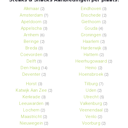
Alkmaar
Eindhoven
(2)
(3)
Amsterdam
Enschede
(7)
(2)
Apeldoorn
Giethoorn
(2)
(2)
Appelscha
Gouda
(3)
(4)
Arnhem
Groningen
(6)
(5)
Beringe
Haarlem
(2)
(2)
Breda
Harderwijk
(3)
(3)
Coevorden
Hattem
(3)
(2)
Delft
Heerhugowaard
(3)
(2)
Den Haag
Heino
(14)
(2)
Deventer
Hoensbroek
(2)
(2)
Horst
Tilburg
(3)
(7)
Katwijk Aan Zee
Uden
(2)
(2)
Kerkrade
Utrecht
(3)
(5)
Leeuwarden
Valkenburg
(8)
(2)
Lochem
Veenendaal
(2)
(2)
Maastricht
Venlo
(2)
(2)
Nieuwegein
Voorburg
(2)
(2)