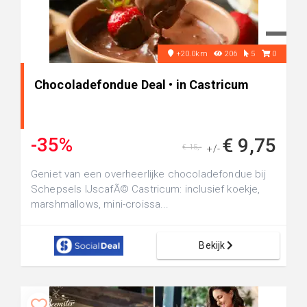
+20.0km
206
5
0
Chocoladefondue Deal • in Castricum
-35%
€ 9,75
€ 15,-
+/-
Geniet van een overheerlijke chocoladefondue bij
Schepsels IJscafÃ© Castricum: inclusief koekje,
marshmallows, mini-croissa...
Bekijk