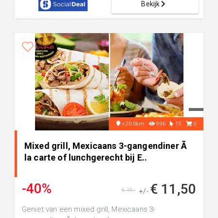
Bekijk
+20.0km
996
15
0
Mixed grill, Mexicaans 3-gangendiner Ã
la carte of lunchgerecht bij E..
-40%
€ 11,50
€ 19,-
+/-
Geniet van een mixed grill, Mexicaans 3-