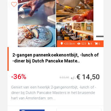
+20.0km
523
8
0
2-gangen pannenkoekenontbijt, -lunch of
-diner bij Dutch Pancake Maste..
-36%
€ 14,50
€ 22,50
+/-
Geniet van een heerlijk 2-gangenontbijt, -lunch of -
diner bij Dutch Pancake Masters in het bruisende
hart van Amsterdam: sm...