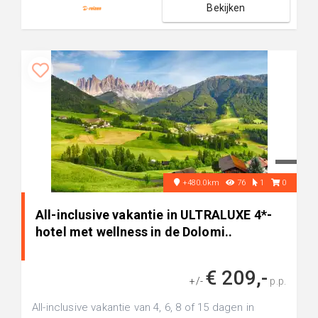
Bekijken
+480.0km
76
1
0
All-inclusive vakantie in ULTRALUXE 4*-
hotel met wellness in de Dolomi..
€ 209,-
+/-
p.p.
All-inclusive vakantie van 4, 6, 8 of 15 dagen in