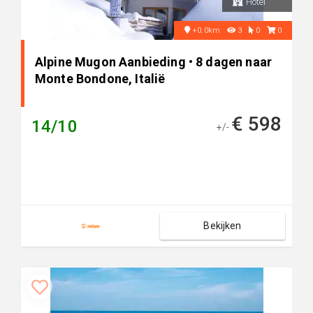
Hotel
+0.0km
3
0
0
Alpine Mugon Aanbieding • 8 dagen naar
Monte Bondone, Italië
€ 598
14/10
+/-
Bekijken