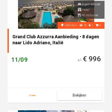
Eigen vervoer
Hotel
All inclusive
+280.0km
36
1
0
Grand Club Azzurra Aanbieding • 8 dagen
naar Lido Adriano, Italië
€ 996
11/09
+/-
Bekijken