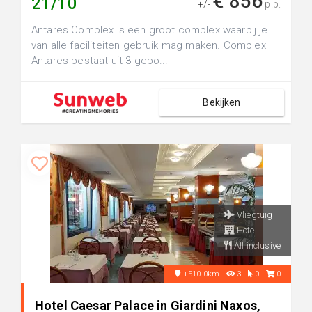
€ 856
21/10
+/-
p.p.
Antares Complex is een groot complex waarbij je
van alle faciliteiten gebruik mag maken. Complex
Antares bestaat uit 3 gebo...
Bekijken
Vliegtuig
Hotel
All inclusive
+510.0km
3
0
0
Hotel Caesar Palace in Giardini Naxos,