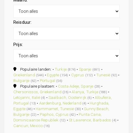
Maand:
Reisduur:
Prijs:
Populaire landen: •
Turkije
•
Spanje
•
(874)
(691)
Griekenland
•
Egypte
•
Cyprus
•
Tunesië
•
(544)
(154)
(112)
(92)
Bulgarije
•
Portugal
(62)
(56)
Populaire plaatsen: •
Costa Adeje, Spanje
•
(28)
Chersonissos, Griekenland
•
Alanya, Turkije
•
(26)
(188)
Letojanni, Italië
•
Saalbach, Oostenrijk
•
Albufeira,
(4)
(6)
Portugal
•
Aardenburg, Nederland
•
Hurghada,
(13)
(4)
Egypte
•
Hammamet, Tunesie
•
Sunny Beach,
(46)
(30)
Bulgarije
•
Paphos, Cyprus
•
Punta Cana,
(22)
(42)
Dominicaanse Republiek
•
St Lawrence, Barbados
•
(12)
(4)
Cancun, Mexico
(16)