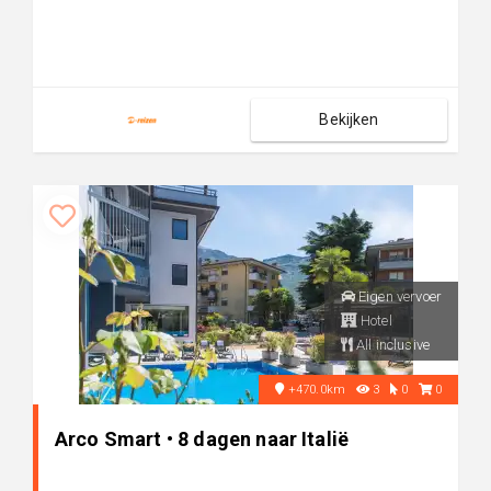
Bekijken
Eigen vervoer
Hotel
All inclusive
+470.0km
3
0
0
Arco Smart • 8 dagen naar Italië