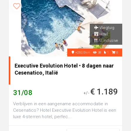
Vliegtuig
Hotel
All inclusive
+260.0km
38
1
0
Executive Evolution Hotel • 8 dagen naar
Cesenatico, Italië
€ 1.189
31/08
+/-
Verblijven in een aangename accommodatie in
Cesenatico? Hotel Executive Evolution Hotel is een
luxe 4-sterren hotel, perfec...