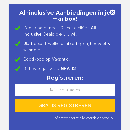
All-inclusive Aanbiedingen in je
mailbox!
Geen spam meer. Ontvang alléén
All-
inclusive
Deals die
JIJ
wil.
JIJ
bepaalt: welke aanbiedingen, hoeveel &
wanneer.
Goedkoop op Vakantie.
Blijft voor jou altijd
GRATIS
.
Registreren:
...of ontdek eerst
alle voordelen voor jou
.