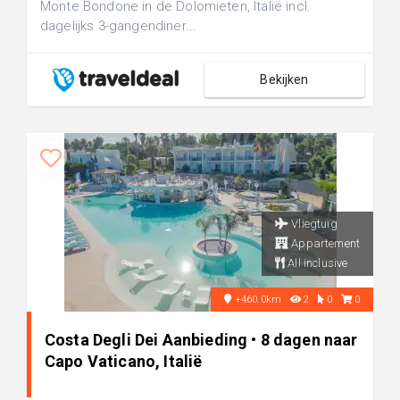
Monte Bondone in de Dolomieten, Italië incl.
dagelijks 3-gangendiner...
Bekijken
Vliegtuig
Appartement
All inclusive
+460.0km
2
0
0
Costa Degli Dei Aanbieding • 8 dagen naar
Capo Vaticano, Italië