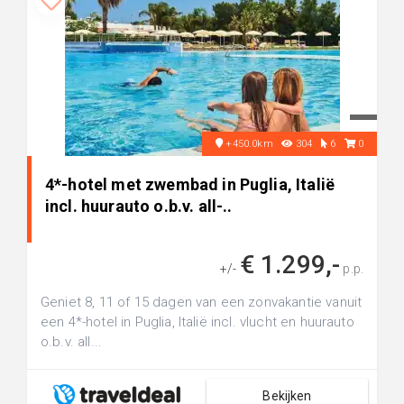
+450.0km
304
6
0
4*-hotel met zwembad in Puglia, Italië
incl. huurauto o.b.v. all-..
€ 1.299,-
+/-
p.p.
Geniet 8, 11 of 15 dagen van een zonvakantie vanuit
een 4*-hotel in Puglia, Italië incl. vlucht en huurauto
o.b.v. all...
Bekijken