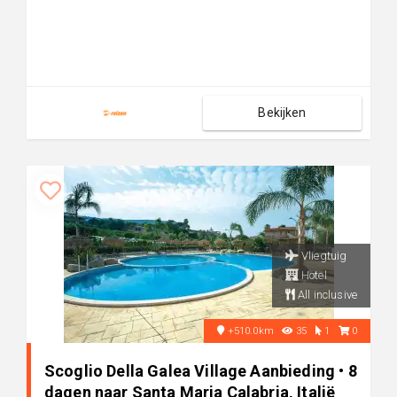
Bekijken
Vliegtuig
Hotel
All inclusive
+510.0km
35
1
0
Scoglio Della Galea Village Aanbieding • 8
dagen naar Santa Maria Calabria, Italië