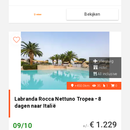
Bekijken
Vliegtuig
Hotel
All inclusive
+450.0km
35
1
0
Labranda Rocca Nettuno Tropea • 8
dagen naar Italië
€ 1.229
09/10
+/-