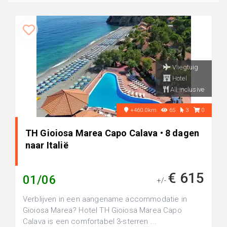
Vliegtuig
Hotel
All inclusive
+460.0km
65
3
0
TH Gioiosa Marea Capo Calava • 8 dagen
naar Italië
€ 615
01/06
+/-
Verblijven in een aangename accommodatie in
Gioiosa Marea? Hotel TH Gioiosa Marea Capo
Calava is een comfortabel 3-sterren ...