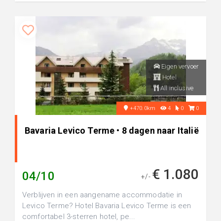
Eigen vervoer
Hotel
All inclusive
+470.0km
4
0
0
Bavaria Levico Terme • 8 dagen naar Italië
€ 1.080
04/10
+/-
Verblijven in een aangename accommodatie in
Levico Terme? Hotel Bavaria Levico Terme is een
comfortabel 3-sterren hotel, pe...