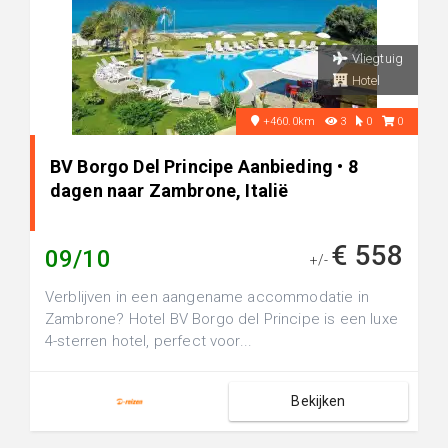
Vliegtuig
Hotel
+460.0km
3
0
0
BV Borgo Del Principe Aanbieding • 8
dagen naar Zambrone, Italië
€ 558
09/10
+/-
Verblijven in een aangename accommodatie in
Zambrone? Hotel BV Borgo del Principe is een luxe
4-sterren hotel, perfect voor...
Bekijken