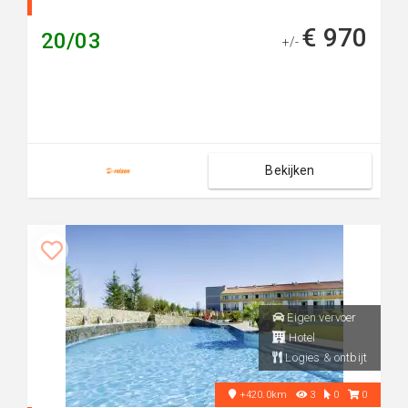
€ 970
20/03
+/-
Bekijken
Eigen vervoer
Hotel
Logies & ontbijt
+420.0km
3
0
0