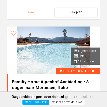
Bekijken
Eigen vervoer
Hotel
All inclusive
+550.0km
5
0
0
Familiy Home Alpenhof Aanbieding • 8
dagen naar Meransen, Italië
Dagaanbiedingen-overzicht.nl
gebruikt cookies:
€ 2.844
24/10
MEER INFORMATIE
VERBERG DEZE MELDING
+/-