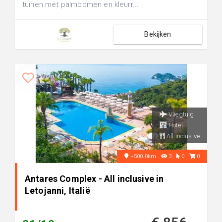
tuinen met palmbomen en kleurr...
Bekijken
Vliegtuig
Hotel
All inclusive
+500.0km
3
0
0
Antares Complex - All inclusive in
Letojanni, Italië