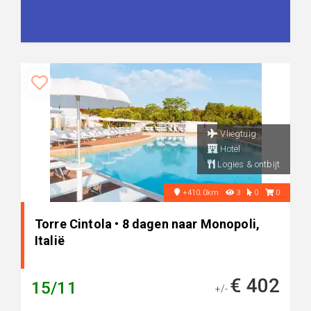
Vliegtuig
Hotel
Logies & ontbijt
+410.0km
3
0
0
Torre Cintola • 8 dagen naar Monopoli,
Italië
€ 402
15/11
+/-