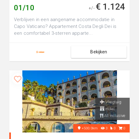
€ 1.124
01/10
+/-
Verblijven in een aangename accommodatie in
Capo Vaticano? Appartement Costa Degli Dei is
een comfortabel 3-sterren apparte...
Bekijken
Vliegtuig
Hotel
All inclusive
+500.0km
3
0
0