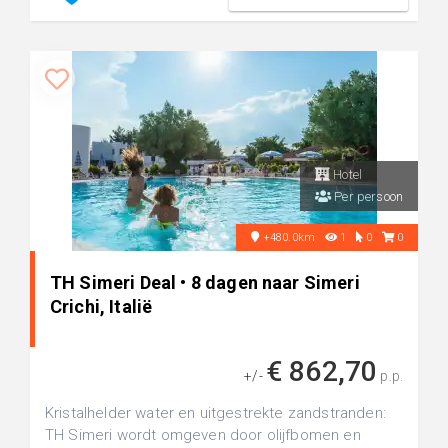
Hotel
Per persoon
+480.0km
1
0
0
TH Simeri Deal • 8 dagen naar Simeri
Crichi, Italië
€ 862,70
+/-
p.p.
Kristalhelder water en uitgestrekte zandstranden:
TH Simeri wordt omgeven door olijfbomen en