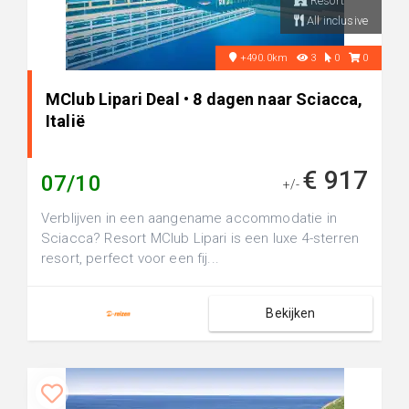
Resort
All inclusive
+490.0km
3
0
0
MClub Lipari Deal • 8 dagen naar Sciacca,
Italië
€ 917
07/10
+/-
Verblijven in een aangename accommodatie in
Sciacca? Resort MClub Lipari is een luxe 4-sterren
resort, perfect voor een fij...
Bekijken