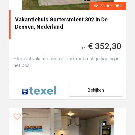
156
7
0
Vakantiehuis Gortersmient 302 in De
Dennen, Nederland
€ 352,30
+/-
Sfeervol vakantiehuis op park met rustige ligging in
het bos
Bekijken