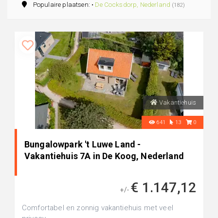
Populaire plaatsen: •
De Cocksdorp, Nederland
(182)
Vakantiehuis
641
13
0
Bungalowpark 't Luwe Land -
Vakantiehuis 7A in De Koog, Nederland
€ 1.147,12
+/-
Comfortabel en zonnig vakantiehuis met veel