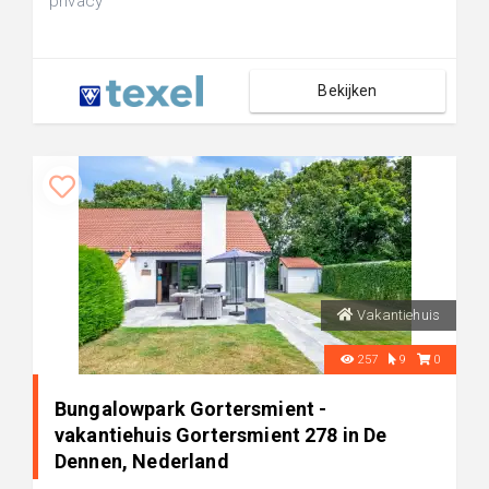
privacy
Bekijken
Vakantiehuis
257
9
0
Bungalowpark Gortersmient -
vakantiehuis Gortersmient 278 in De
Dennen, Nederland