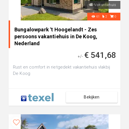
Vakantiehuis
61
2
0
Bungalowpark 't Hoogelandt - Zes
persoons vakantiehuis in De Koog,
Nederland
€ 541,68
+/-
Rust en comfort in rietgedekt vakantiehuis vlakbij
De Koog
Bekijken