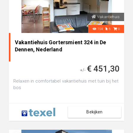
Vakantiehuis
154
6
0
Vakantiehuis Gortersmient 324 in De
Dennen, Nederland
€ 451,30
+/-
Relaxen in comfortabel vakantiehuis met tuin bij het
bos
Bekijken