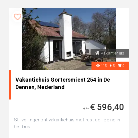
Vakantiehuis
115
5
0
Vakantiehuis Gortersmient 254 in De
Dennen, Nederland
€ 596,40
+/-
Stijlvol ingericht vakantiehuis met rustige ligging in
het bos