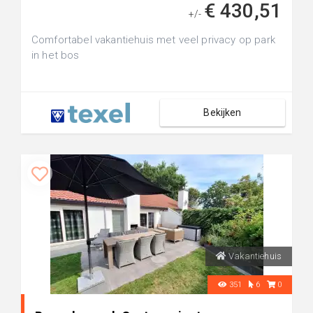
€ 430,51
+/-
Comfortabel vakantiehuis met veel privacy op park
in het bos
Bekijken
Vakantiehuis
351
6
0