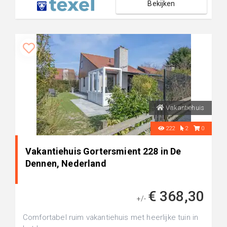
Bekijken
Vakantiehuis
222
2
0
Vakantiehuis Gortersmient 228 in De
Dennen, Nederland
€ 368,30
+/-
Comfortabel ruim vakantiehuis met heerlijke tuin in