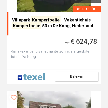
35
1
0
Villapark
Kamperfoelie
- Vakantiehuis
Kamperfoelie
53 in De Koog, Nederland
€ 624,78
+/-
Ruim vakantiehuis met riante zonnige afgesloten
tuin in De Koog
Bekijken