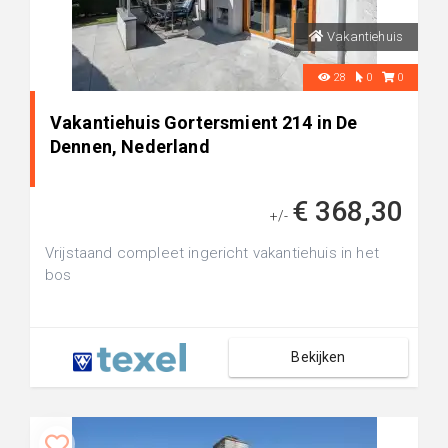
Vakantiehuis
28
0
0
Vakantiehuis Gortersmient 214 in De
Dennen, Nederland
€ 368,30
+/-
Vrijstaand compleet ingericht vakantiehuis in het
bos
Bekijken