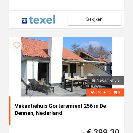
Bekijken
Vakantiehuis
640
15
0
Vakantiehuis Gortersmient 256 in De
Dennen, Nederland
€ 399,30