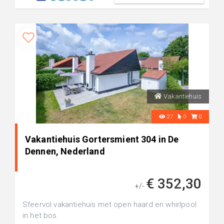
Vakantiehuis
27
0
0
Vakantiehuis Gortersmient 304 in De
Dennen, Nederland
€ 352,30
+/-
Sfeervol vakantiehuis met open haard en whirlpool
in het bos