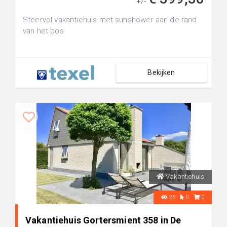
+/-
Sfeervol vakantiehuis met sunshower aan de rand
van het bos
Bekijken
Vakantiehuis
26
0
0
Vakantiehuis Gortersmient 358 in De