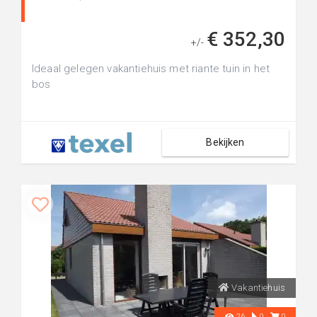
€ 352,30
+/-
Ideaal gelegen vakantiehuis met riante tuin in het
bos
Bekijken
Vakantiehuis
26
0
0