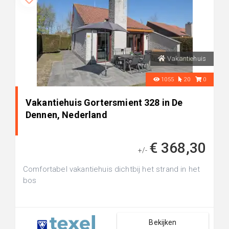
Vakantiehuis
1055
20
0
Vakantiehuis Gortersmient 328 in De
Dennen, Nederland
€ 368,30
+/-
Comfortabel vakantiehuis dichtbij het strand in het
bos
Bekijken