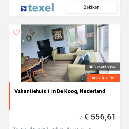
Bekijken
Vakantiehuis
35
1
0
Vakantiehuis 1 in De Koog, Nederland
€ 556,61
+/-
Smaakvol ingericht vakantiehuis nabij het