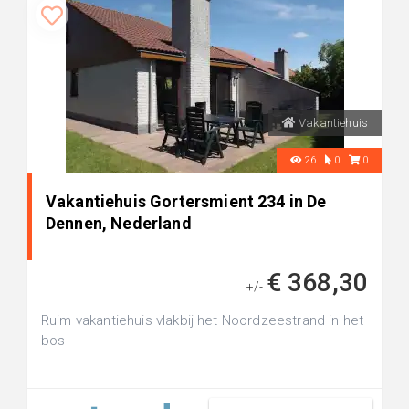
Vakantiehuis
26
0
0
Vakantiehuis Gortersmient 234 in De
Dennen, Nederland
€ 368,30
+/-
Ruim vakantiehuis vlakbij het Noordzeestrand in het
bos