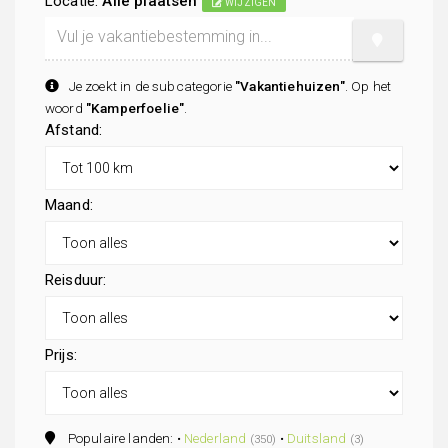
Locatie:
Alle plaatsen
WIJZIGEN
Je zoekt in de subcategorie
"Vakantiehuizen"
. Op het
woord
"Kamperfoelie"
.
Afstand:
Maand:
Reisduur:
Prijs:
Populaire landen: •
Nederland
•
Duitsland
(350)
(3)