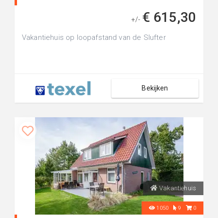
€ 615,30
+/-
Vakantiehuis op loopafstand van de Slufter
Bekijken
Vakantiehuis
1050
9
0