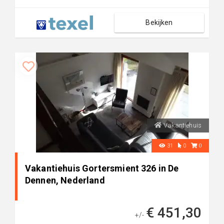
Bekijken
Vakantiehuis
31
0
0
Vakantiehuis Gortersmient 326 in De
Dennen, Nederland
€ 451,30
+/-