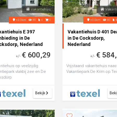
Vakantiehuis
Vakanti
+0.0km
89
4
0
+0.0km
90
kantiehuis E 397
Vakantiehuis D 401 De
nbieding in De
in De Cocksdorp,
cksdorp, Nederland
Nederland
€ 600,29
€ 584
+/-
+/-
ntiehuis op veelzijdig
Vrijstaand vakantiehuis naas
ntiepark vlakbij zee en De
Vakantiepark De Krim op Te
ksdorp
Bekijk
Beki