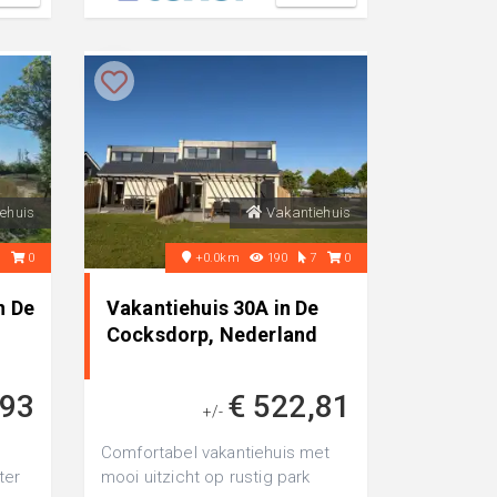
ehuis
Vakantiehuis
8
0
+0.0km
190
7
0
n De
Vakantiehuis 30A in De
d
Cocksdorp, Nederland
,93
€ 522,81
+/-
Comfortabel vakantiehuis met
ter
mooi uitzicht op rustig park