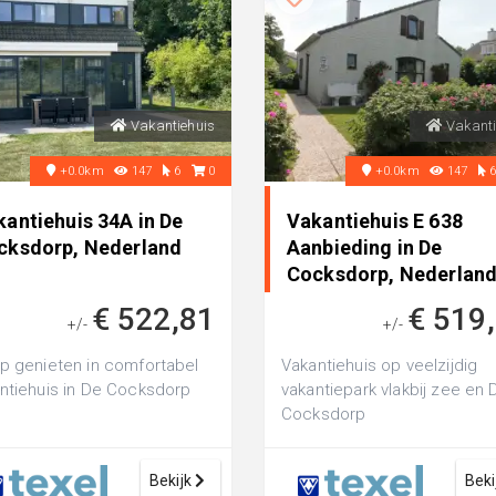
Vakantiehuis
Vakanti
+0.0km
147
6
0
+0.0km
147
kantiehuis 34A in De
Vakantiehuis E 638
cksdorp, Nederland
Aanbieding in De
Cocksdorp, Nederlan
€ 522,81
€ 519
+/-
+/-
p genieten in comfortabel
Vakantiehuis op veelzijdig
ntiehuis in De Cocksdorp
vakantiepark vlakbij zee en 
Cocksdorp
Bekijk
Beki