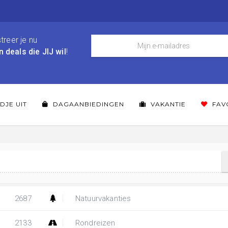
treer je nu
n deals die JIJ wil
!
DJE UIT
DAGAANBIEDINGEN
VAKANTIE
FAV
2687
Natuurvakanties
2133
Rondreizen