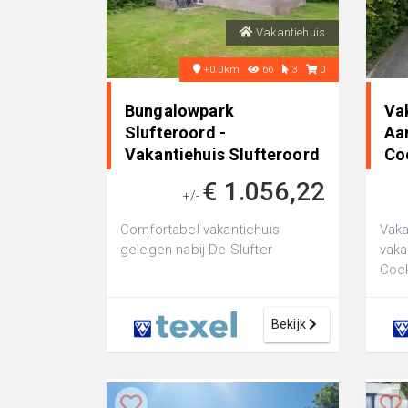
Vakantiehuis
+0.0km
66
3
0
Bungalowpark
Va
Slufteroord -
Aa
Vakantiehuis Slufteroord
Co
260 in De Cocksdorp,
€ 1.056,22
Nederland
+/-
Comfortabel vakantiehuis
Vaka
gelegen nabij De Slufter
vaka
Coc
Bekijk