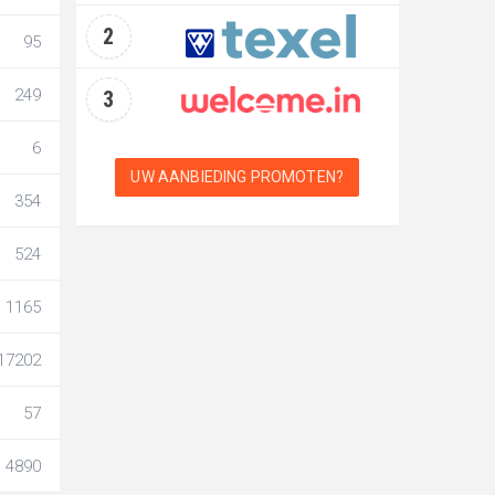
2
95
249
3
6
UW AANBIEDING PROMOTEN?
354
524
1165
17202
57
4890