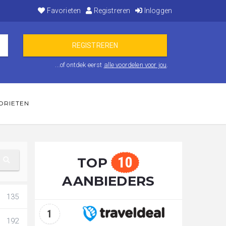
Favorieten
Registreren
Inloggen
...of ontdek eerst
alle voordelen voor jou
.
ORIETEN
10
TOP
AANBIEDERS
135
1
192