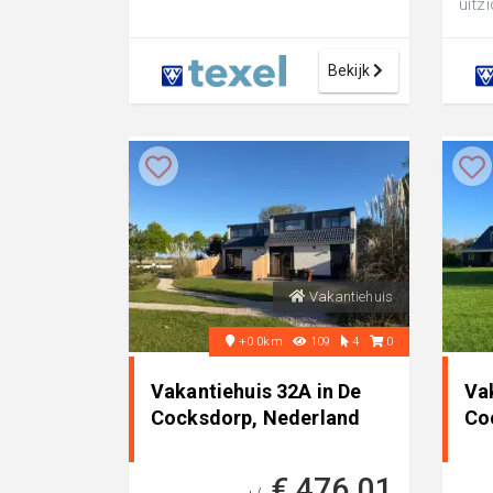
uitz
Bekijk
Vakantiehuis
+0.0km
109
4
0
Vakantiehuis 32A in De
Vak
Cocksdorp, Nederland
Co
€ 476,01