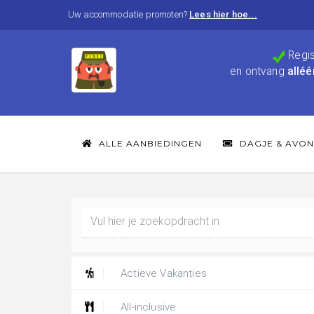
Uw accommodatie promoten?
Lees hier hoe...
Regis
en ontvang
alléé
ALLE AANBIEDINGEN
DAGJE & AVON
Actieve Vakanties
All-inclusive