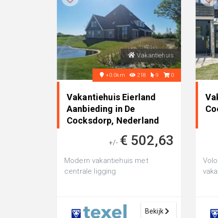
Vakantiehuis
+0.0km
218
9
0
Vakantiehuis Eierland
Va
Aanbieding in De
Co
Cocksdorp, Nederland
€ 502,63
+/-
Modern vakantiehuis met
Volo
centrale ligging
vaka
Bekijk