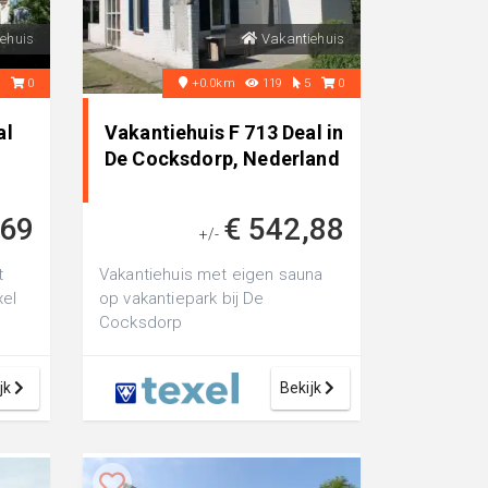
ehuis
Vakantiehuis
4
0
+0.0km
119
5
0
al
Vakantiehuis F 713 Deal in
De Cocksdorp, Nederland
,69
€ 542,88
+/-
t
Vakantiehuis met eigen sauna
xel
op vakantiepark bij De
Cocksdorp
jk
Bekijk