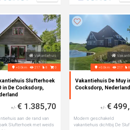
Vakantiehuis
Vakanti
+0.0km
217
8
0
+0.0km
217
kantiehuis Slufterhoek
Vakantiehuis De Muy i
0 in De Cocksdorp,
Cocksdorp, Nederlan
derland
€ 1.385,70
€ 499
+/-
+/-
ntiehuis aan de rand van
Modern geschakeld
park Slufterhoek met weids
vakantiehuis dichtbij De Sluf