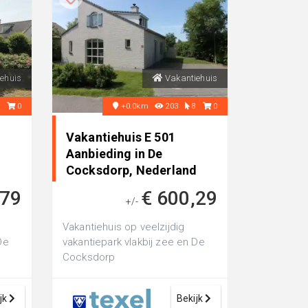
ehuis
Vakantiehuis
6
0
+0.0km
203
8
0
Vakantiehuis E 501
Aanbieding in De
d
Cocksdorp, Nederland
,79
€ 600,29
+/-
Vakantiehuis op veelzijdig
De
vakantiepark vlakbij zee en De
Cocksdorp
jk
Bekijk