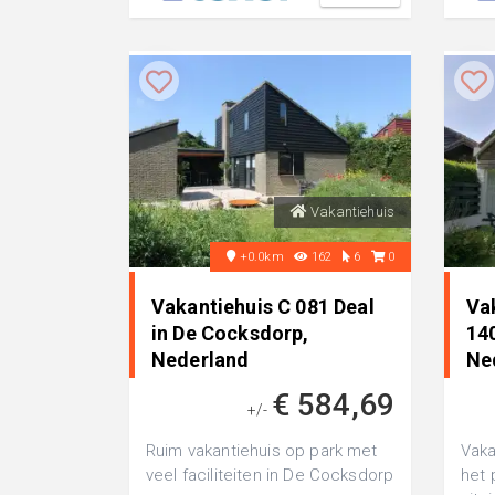
Vakantiehuis
+0.0km
162
6
0
Vakantiehuis C 081 Deal
Va
in De Cocksdorp,
14
Nederland
Ne
€ 584,69
+/-
Ruim vakantiehuis op park met
Vaka
veel faciliteiten in De Cocksdorp
het 