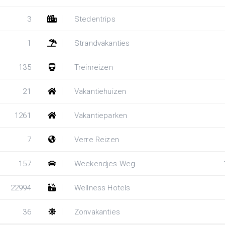
3
Stedentrips
1
Strandvakanties
135
Treinreizen
21
Vakantiehuizen
1261
Vakantieparken
7
Verre Reizen
157
Weekendjes Weg
22994
Wellness Hotels
36
Zonvakanties