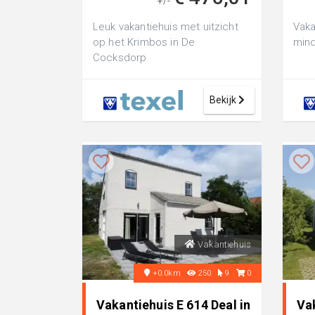
+/-
Leuk vakantiehuis met uitzicht
Vaka
op het Krimbos in De
mind
Cocksdorp
Bekijk
Vakantiehuis
+0.0km
250
9
0
Vakantiehuis E 614 Deal in
Va