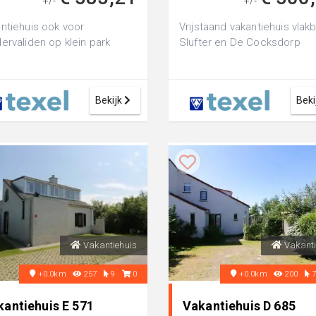
+/-
+/-
ntiehuis ook voor
Vrijstaand vakantiehuis vlakb
ervaliden op klein park
Slufter en De Cocksdorp
Bekijk
Beki
Vakantiehuis
Vakanti
+0.0km
257
9
0
+0.0km
200
kantiehuis E 571
Vakantiehuis D 685