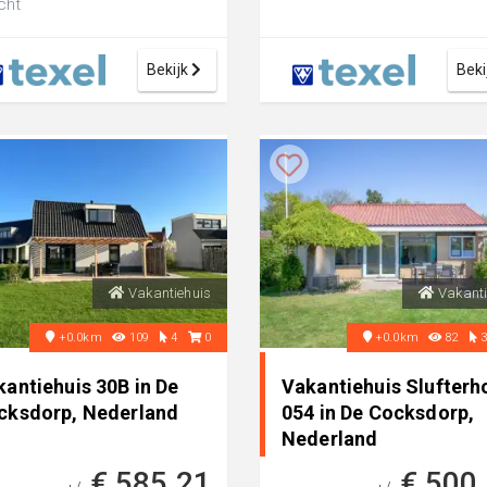
icht
Bekijk
Beki
Vakantiehuis
Vakanti
+0.0km
109
4
0
+0.0km
82
antiehuis 30B in De
Vakantiehuis Slufterh
cksdorp, Nederland
054 in De Cocksdorp,
Nederland
€ 585,21
€ 500