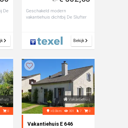
+/-
ij De
Geschakeld modern
vakantiehuis dichtbij De Slufter
jk
Bekijk
ehuis
Vakantiehuis
7
0
+0.0km
301
7
0
Vakantiehuis E 646