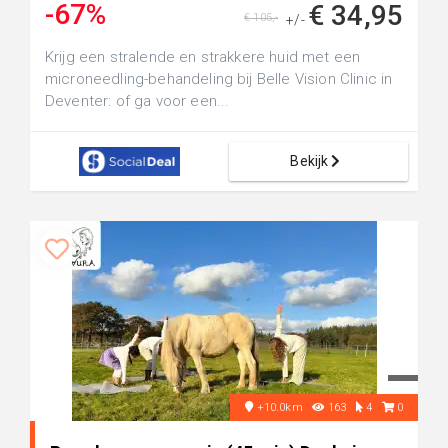
-67%
€ 34,95
€ 105,-
+/-
Krijg een stralende en strakkere huid met een
microneedling-behandeling bij Belle Vision Clinic in
Deventer: of ga voor een...
Bekijk
+10.0km
163
4
0