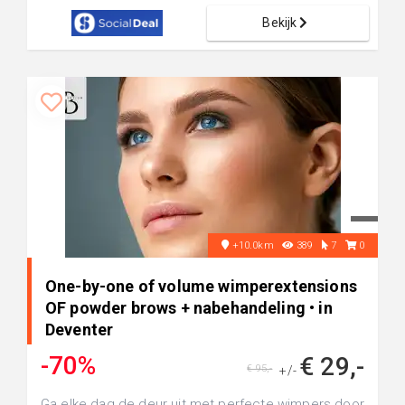
Bekijk
+10.0km
389
7
0
One-by-one of volume wimperextensions
OF powder brows + nabehandeling • in
Deventer
-70%
€ 29,-
€ 95,-
+/-
Ga elke dag de deur uit met perfecte wimpers door