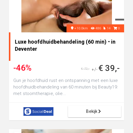
+10.0km
486
14
0
Luxe hoofdhuidbehandeling (60 min) • in
Deventer
-46%
€ 39,-
€ 72,-
+/-
Gun je hoofdhuid rust en ontspanning met een luxe
hoofdhuidbehandeling van 60 minuten bij Beauty19:
met stoomtherapie, olie...
Bekijk