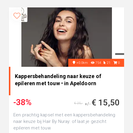
+0.0km
754
21
0
Kappersbehandeling naar keuze of
epileren met touw • in Apeldoorn
-38%
€ 15,50
€ 25,-
+/-
Een prachtig kapsel met een kappersbehandeling
naar keuze bij Hair By Nuray: of laat je gezicht
epileren met touw