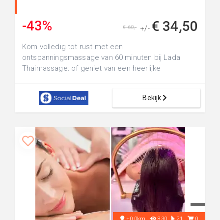
-43%
€ 34,50
€ 60,-
+/-
Kom volledig tot rust met een
ontspanningsmassage van 60 minuten bij Lada
Thaimassage: of geniet van een heerlijke
cuppingm...
Bekijk
+0.0km
830
21
0