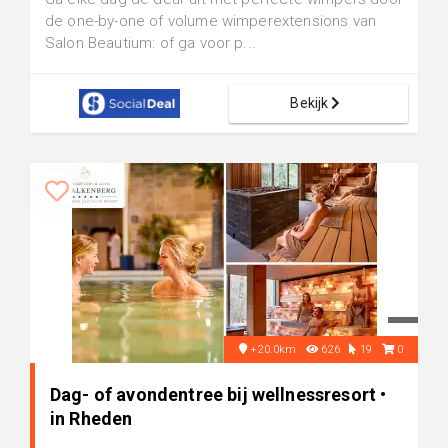
de one-by-one of volume wimperextensions van
Salon Beautium: of ga voor p...
Bekijk
+20.0km
626
19
0
Dag- of avondentree bij wellnessresort •
in Rheden