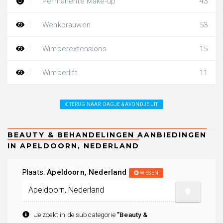
Permanente Make-up
43
Wenkbrauwen
53
Wimperextensions
15
Wimperlift
11
TERUG NAAR: DAGJE & AVONDJE UIT
Plaats:
Apeldoorn, Nederland
WISSEN
Je zoekt in de subcategorie
"Beauty &