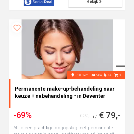
Bekijk
+10.0km
504
14
0
Permanente make-up-behandeling naar
keuze + nabehandeling • in Deventer
-69%
€ 79,-
€ 250,-
+/-
Altijd een prachtige oogopslag met permanente