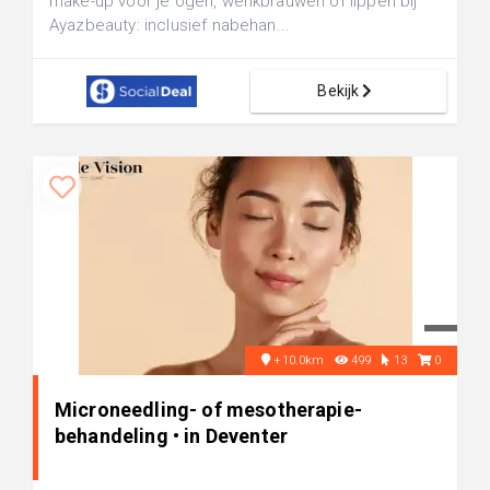
make-up voor je ogen, wenkbrauwen of lippen bij
Ayazbeauty: inclusief nabehan...
Bekijk
+10.0km
499
13
0
Microneedling- of mesotherapie-
behandeling • in Deventer