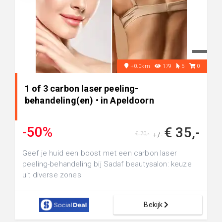
+0.0km
179
5
0
1 of 3 carbon laser peeling-
behandeling(en) • in Apeldoorn
-50%
€ 35,-
€ 70,-
+/-
Geef je huid een boost met een carbon laser
peeling-behandeling bij Sadaf beautysalon: keuze
uit diverse zones
Bekijk