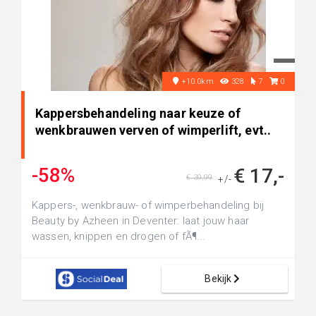
+10.0km
328
7
0
Kappersbehandeling naar keuze of
wenkbrauwen verven of wimperlift, evt..
-58%
€ 17,-
€ 39,99
+/-
Kappers-, wenkbrauw- of wimperbehandeling bij
Beauty by Azheen in Deventer: laat jouw haar
wassen, knippen en drogen of fÃ¶...
Bekijk