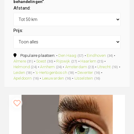
behandelingen"
.
Afstand:
Prijs:
Populaire plaatsen: •
Den Haag
•
Eindhoven
•
(57)
(34)
Almere
•
Soest
•
Rijswijk
•
Haarlem
•
(31)
(30)
(27)
(25)
Helmond
•
Arnhem
•
Amsterdam
•
Utrecht
•
(24)
(24)
(23)
(19)
Leiden
•
's-Hertogenbosch
•
Deventer
•
(18)
(18)
(16)
Apeldoorn
•
Leeuwarden
•
IJsselstein
(16)
(16)
(16)