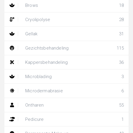
Brows
18
Cryolipolyse
28
Gellak
31
Gezichtsbehandeling
115
Kappersbehandeling
36
Microblading
3
Microdermabrasie
6
Ontharen
55
Pedicure
1