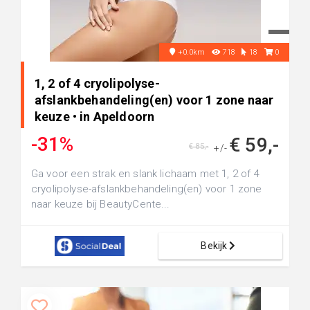
+0.0km
718
18
0
1, 2 of 4 cryolipolyse-
afslankbehandeling(en) voor 1 zone naar
keuze • in Apeldoorn
-31%
€ 59,-
€ 85,-
+/-
Ga voor een strak en slank lichaam met 1, 2 of 4
cryolipolyse-afslankbehandeling(en) voor 1 zone
naar keuze bij BeautyCente...
Bekijk