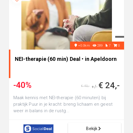
+0.0km
289
7
0
NEI-therapie (60 min) Deal • in Apeldoorn
-40%
€ 24,-
€ 40,-
+/-
Maak kennis met NEI-therapie (60 minuten) bij
praktijk Puur in je kracht: breng lichaam en geest
weer in balans in de rustg...
Bekijk