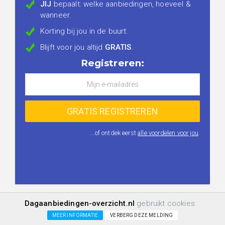
JIJ
bepaalt: welke aanbiedingen, hoeveel &
wanneer.
Korting bij jou in de buurt.
Blijft voor jou altijd
GRATIS
.
Registreren:
...of ontdek eerst
alle voordelen voor jou
.
Dagaanbiedingen-overzicht.nl
gebruikt cookies:
MEER INFORMATIE
VERBERG DEZE MELDING