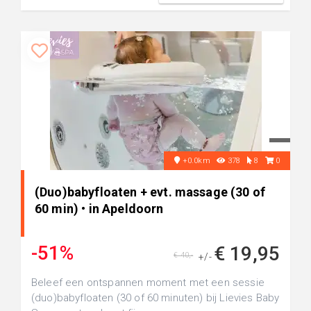
+0.0km
378
8
0
(Duo)babyfloaten + evt. massage (30 of
60 min) • in Apeldoorn
-51%
€ 19,95
€ 40,-
+/-
Beleef een ontspannen moment met een sessie
(duo)babyfloaten (30 of 60 minuten) bij Lievies Baby