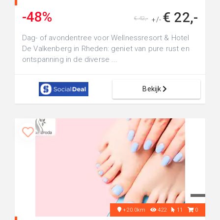
-48%
€ 22,-
€ 42,-
+/-
Dag- of avondentree voor Wellnessresort & Hotel
De Valkenberg in Rheden: geniet van pure rust en
ontspanning in de diverse ...
Bekijk
+20.0km
422
11
0