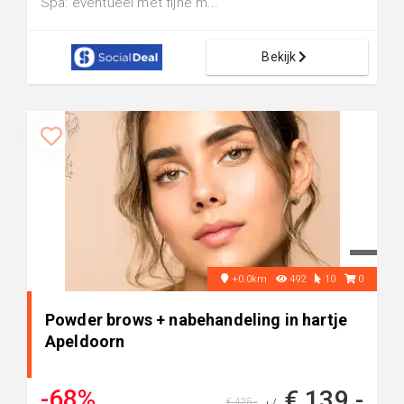
Spa: eventueel met fijne m...
Bekijk
+0.0km
492
10
0
Powder brows + nabehandeling in hartje
Apeldoorn
-68%
€ 139,-
€ 425,-