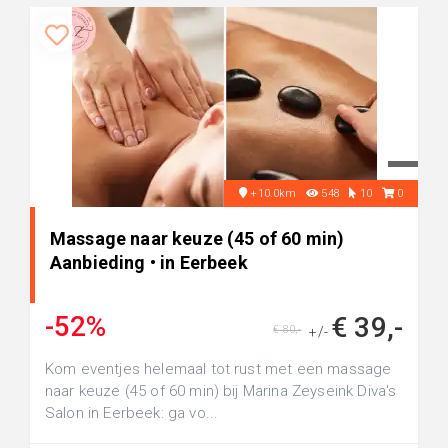
+10.0km
548
10
0
Massage naar keuze (45 of 60 min)
Aanbieding • in Eerbeek
-52%
€ 39,-
€ 80,-
+/-
Kom eventjes helemaal tot rust met een massage
naar keuze (45 of 60 min) bij Marina Zeyseink Diva's
Salon in Eerbeek: ga vo...