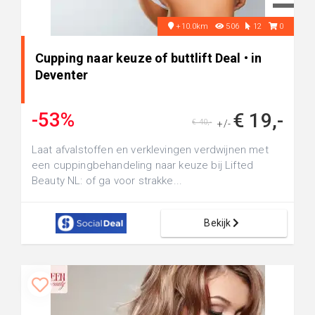
+10.0km
506
12
0
Cupping naar keuze of buttlift Deal • in
Deventer
-53%
€ 19,-
€ 40,-
+/-
Laat afvalstoffen en verklevingen verdwijnen met
een cuppingbehandeling naar keuze bij Lifted
Beauty NL: of ga voor strakke...
Bekijk