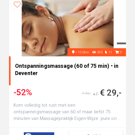
+10.0km
383
11
0
Ontspanningsmassage (60 of 75 min) • in
Deventer
-52%
€ 29,-
€ 60,-
+/-
Kom volledig tot rust met een
ontspanningsmassage van 60 of maar liefst 75
minuten van Massagepraktijk Eigen-Wijze: pure on...