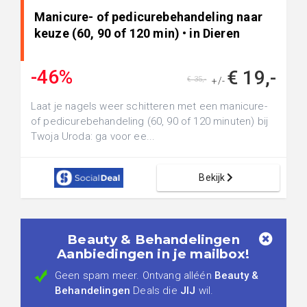
Manicure- of pedicurebehandeling naar
keuze (60, 90 of 120 min) • in Dieren
-46%
€ 19,-
€ 35,-
+/-
Laat je nagels weer schitteren met een manicure-
of pedicurebehandeling (60, 90 of 120 minuten) bij
Twoja Uroda: ga voor ee...
Bekijk
Beauty & Behandelingen
Aanbiedingen in je mailbox!
Geen spam meer. Ontvang alléén
Beauty &
Behandelingen
Deals die
JIJ
wil.