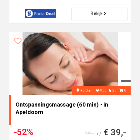
Bekijk
+0.0km
955
26
0
Ontspanningsmassage (60 min) • in
Apeldoorn
-52%
€ 39,-
€ 80,-
+/-