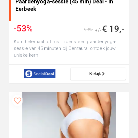
Paardenyoga-sessie (45 min) Deal • in
Eerbeek
-53%
€ 19,-
€ 40,-
+/-
Kom helemaal tot rust tijdens een paardenyoga-
sessie van 45 minuten bij Centaura: ontdek jouw
unieke kern
Bekijk