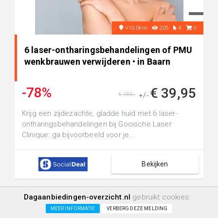
+10.0km
205
4
0
6 laser-ontharingsbehandelingen of PMU
wenkbrauwen verwijderen • in Baarn
-78%
€ 39,95
€ 180,-
+/-
Krijg een zijdezachte, gladde huid met 6 laser-
ontharingsbehandelingen bij Gooische Laser
Clinique: ga bijvoorbeeld voor je...
Bekijken
Dagaanbiedingen-overzicht.nl
gebruikt cookies:
Beauty & Behandelingen
MEER INFORMATIE
VERBERG DEZE MELDING