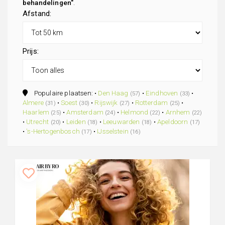
behandelingen"
.
Afstand:
Prijs:
Populaire plaatsen: •
Den Haag
•
Eindhoven
•
(57)
(33)
Almere
•
Soest
•
Rijswijk
•
Rotterdam
•
(31)
(30)
(27)
(25)
Haarlem
•
Amsterdam
•
Helmond
•
Arnhem
(25)
(24)
(22)
(22)
•
Utrecht
•
Leiden
•
Leeuwarden
•
Apeldoorn
(20)
(18)
(18)
(17)
•
's-Hertogenbosch
•
IJsselstein
(17)
(16)