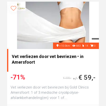
+10.0km
683
14
0
Vet verliezen door vet bevriezen • in
Amersfoort
-71%
€ 59,-
€ 200,-
+/-
Vet verliezen door vet bevriezen bij Gold Clinics
Amersfoort: 1 of 3 medische cryolipolyse-
afslankbehandeling(en) voor 1 of...