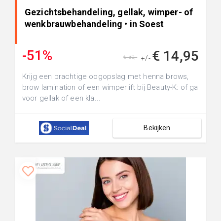
Gezichtsbehandeling, gellak, wimper- of
wenkbrauwbehandeling • in Soest
-51%
€ 14,95
€ 30,-
+/-
Krijg een prachtige oogopslag met henna brows,
brow lamination of een wimperlift bij Beauty-K: of ga
voor gellak of een kla...
Bekijken