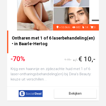
+10.0km
682
14
0
Ontharen met 1 of 6 laserbehandeling(en)
• in Baarle-Hertog
-70%
€ 10,-
€ 33,-
+/-
Krijg een haarvrije en zijdezachte huid met 1 of 6
laser-ontharingsbehandeling(en) bij Dina's Beauty:
keuze uit verschillen...
Bekijken