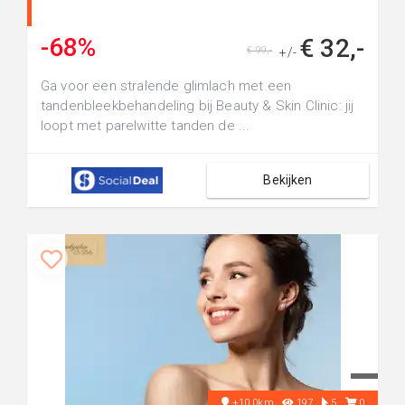
-68%
€ 32,-
€ 99,-
+/-
Ga voor een stralende glimlach met een
tandenbleekbehandeling bij Beauty & Skin Clinic: jij
loopt met parelwitte tanden de ...
Bekijken
+10.0km
197
5
0