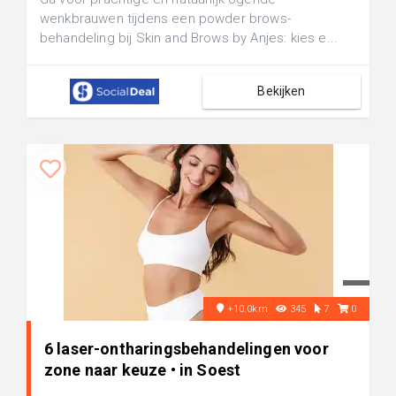
wenkbrauwen tijdens een powder brows-
behandeling bij Skin and Brows by Anjes: kies e...
Bekijken
+10.0km
345
7
0
6 laser-ontharingsbehandelingen voor
zone naar keuze • in Soest