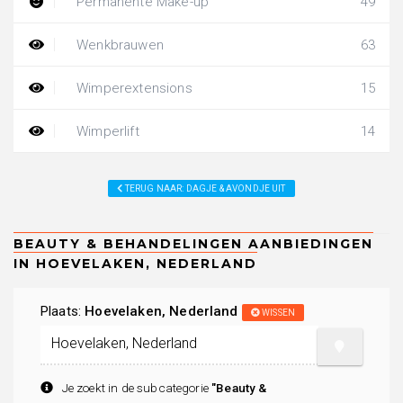
Permanente Make-up
49
Wenkbrauwen
63
Wimperextensions
15
Wimperlift
14
TERUG NAAR: DAGJE & AVONDJE UIT
Plaats:
Hoevelaken, Nederland
WISSEN
Je zoekt in de subcategorie
"Beauty &