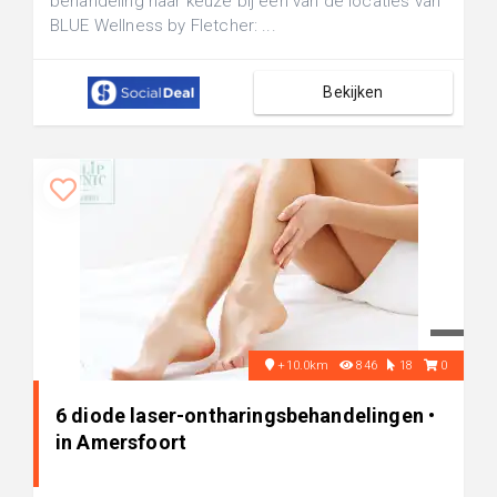
behandeling naar keuze bij een van de locaties van
BLUE Wellness by Fletcher: ...
Bekijken
+10.0km
846
18
0
6 diode laser-ontharingsbehandelingen •
in Amersfoort