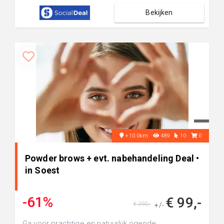
Bekijken
+10.0km
489
10
0
Powder brows + evt. nabehandeling Deal •
in Soest
-61%
€ 99,-
€ 250,-
+/-
Ga voor prachtige en natuurlijk ogende