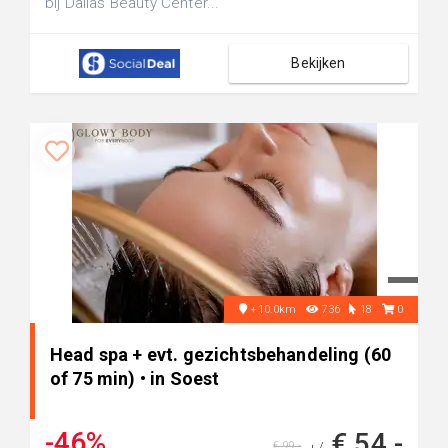
bij Dallas Beauty Center...
Bekijken
+10.0km
736
18
0
Head spa + evt. gezichtsbehandeling (60
of 75 min) • in Soest
-46%
€ 54,-
€ 99,-