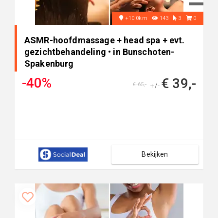
+10.0km
143
3
0
ASMR-hoofdmassage + head spa + evt.
gezichtbehandeling • in Bunschoten-
Spakenburg
-40%
€ 39,-
€ 65,-
+/-
Bekijken