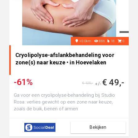
+0.0km
886
18
0
Cryolipolyse-afslankbehandeling voor
zone(s) naar keuze • in Hoevelaken
-61%
€ 49,-
€ 125,-
+/-
Ga voor een cryolipolyse-behandeling bij Studio
Rosa: verlies gewicht op een zone naar keuze,
zoals de buik, benen of armen
Bekijken