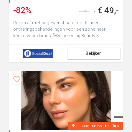
-82%
€ 49,-
€ 270,-
+/-
Reken af met ongewenst haar met 6 laser-
ontharingsbehandelingen voor een zone naar
keuze voor dames Ã©n heren bij Beauty-K:...
Bekijken
+10.0km
198
4
0