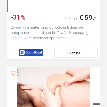
-31%
€ 59,-
€ 85,-
+/-
Zweef 75 minuten lang op wolken tijdens een
ontspannende head spa bij ZuwÃ¡n Headspa: jij
voelt je weer helemaal opgeladen...
Bekijken