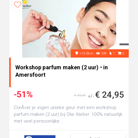
+10.0km
309
7
0
Workshop parfum maken (2 uur) • in
Amersfoort
-51%
€ 24,95
€ 49,95
+/-
CreÃ«er je eigen unieke geur met een workshop
parfum maken (2 uur) bij Olie Atelier: 100% natuurlijk
met veel persoonlijke ...