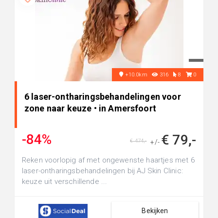
+10.0km
316
8
0
6 laser-ontharingsbehandelingen voor
zone naar keuze • in Amersfoort
-84%
€ 79,-
€ 474,-
+/-
Reken voorlopig af met ongewenste haartjes met 6
laser-ontharingsbehandelingen bij AJ Skin Clinic:
keuze uit verschillende ...
Bekijken