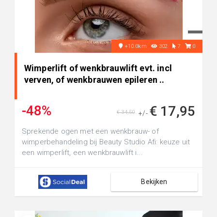
+10.0km
302
7
0
Wimperlift of wenkbrauwlift evt. incl
verven, of wenkbrauwen epileren ..
-48%
€ 17,95
€ 34,50
+/-
Sprekende ogen met een wenkbrauw- of
wimperbehandeling bij Beauty Studio Afi: keuze uit
een wimperlift, een wenkbrauwlift i...
Bekijken