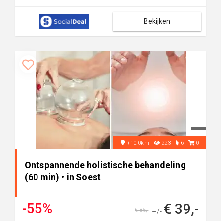
Bekijken
+10.0km
223
6
0
Ontspannende holistische behandeling
(60 min) • in Soest
-55%
€ 39,-
€ 85,-
+/-