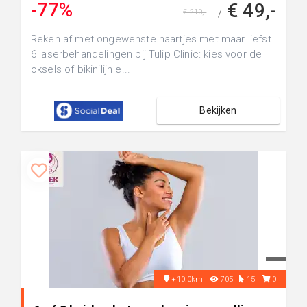
-77%
€ 49,-
€ 210,-
+/-
Reken af met ongewenste haartjes met maar liefst
6 laserbehandelingen bij Tulip Clinic: kies voor de
oksels of bikinilijn e...
Bekijken
+10.0km
705
15
0