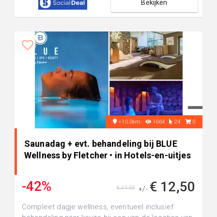
Bekijken
+10.0km
1064
24
0
Saunadag + evt. behandeling bij BLUE
Wellness by Fletcher • in Hotels-en-uitjes
-42%
€ 12,50
€ 21,50
+/-
Compleet dagje wellness, eventueel inclusief