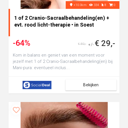
+10.0km
334
8
0
1 of 2 Cranio-Sacraalbehandeling(en) +
evt. rood licht-therapie • in Soest
-64%
€ 29,-
€ 80,-
+/-
Kom in balans en geniet van een moment voor
jezelf met 1 of 2 Cranio-Sacraalbehandeling(en) bij
Mani-pura: eventueel inclus...
Bekijken