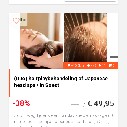
+10.0km
442
11
0
(Duo) hairplaybehandeling of Japanese
head spa • in Soest
-38%
€ 49,95
€ 80,-
+/-
Droom weg tijdens een hairplay kriebelmassage (40
min) of een heerlijke Japanese head spa (50 min)