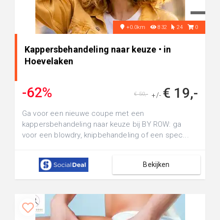
+0.0km
832
24
0
Kappersbehandeling naar keuze • in
Hoevelaken
-62%
€ 19,-
€ 50,-
+/-
Ga voor een nieuwe coupe met een
kappersbehandeling naar keuze bij BY ROW: ga
voor een blowdry, knipbehandeling of een spec...
Bekijken