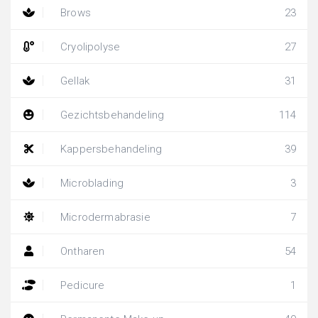
Brows
23
Cryolipolyse
27
Gellak
31
Gezichtsbehandeling
114
Kappersbehandeling
39
Microblading
3
Microdermabrasie
7
Ontharen
54
Pedicure
1