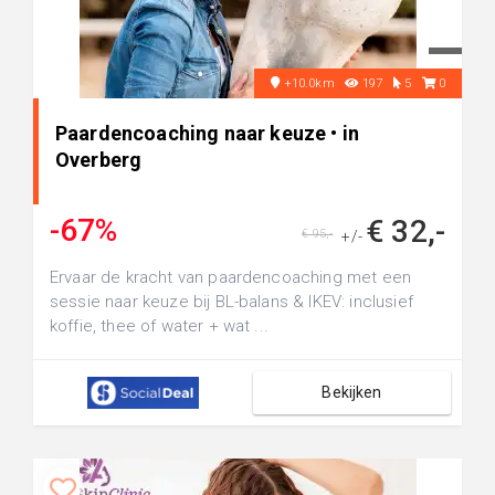
+10.0km
197
5
0
Paardencoaching naar keuze • in
Overberg
-67%
€ 32,-
€ 95,-
+/-
Ervaar de kracht van paardencoaching met een
sessie naar keuze bij BL-balans & IKEV: inclusief
koffie, thee of water + wat ...
Bekijken