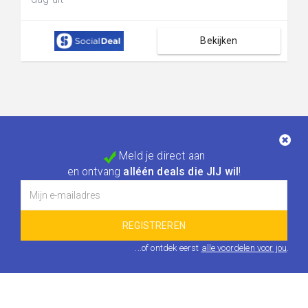
Bekijken
Meld je direct aan
en ontvang
alléén deals die JIJ wil
!
...of ontdek eerst
alle voordelen voor jou
.