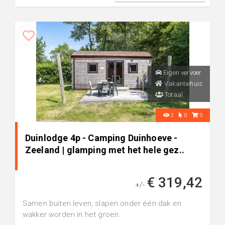
Eigen vervoer
Vakantiehuis
Totaal
2
0
0
Duinlodge 4p - Camping Duinhoeve -
Zeeland | glamping met het hele gez..
€ 319,42
+/-
Samen buiten leven, slapen onder één dak en
wakker worden in het groen.