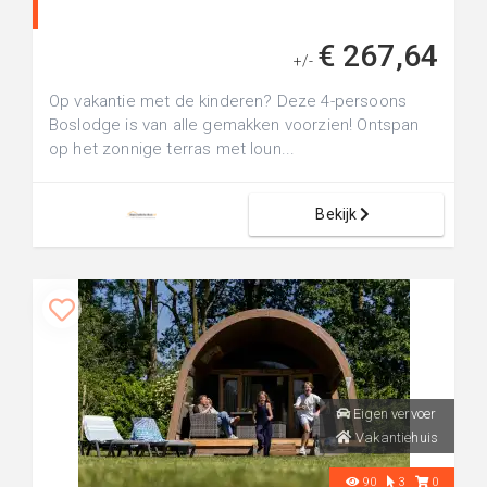
€ 267,64
+/-
Op vakantie met de kinderen? Deze 4-persoons
Boslodge is van alle gemakken voorzien! Ontspan
op het zonnige terras met loun...
Bekijk
Eigen vervoer
Vakantiehuis
90
3
0