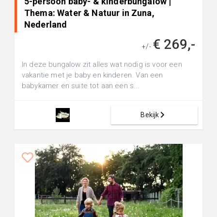
5-persoon baby- & kinderbungalow |
Thema: Water & Natuur in Zuna,
Nederland
€ 269,-
+/-
In deze bungalow zit alles wat nodig is voor een
vakantie met je baby en kinderen. Van een
babykamer en suite tot aan een s...
Bekijk