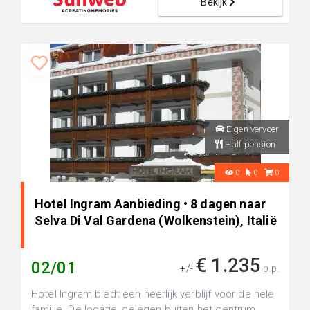
Bekijk
Eigen vervoer
Half pension
0
0
0
Hotel Ingram Aanbieding • 8 dagen naar
Selva Di Val Gardena (Wolkenstein), Italië
€ 1.235
02/01
+/-
p.p.
Hotel Ingram biedt een heerlijk verblijf voor de hele
familie. De locatie, gelegen buiten het centrum,