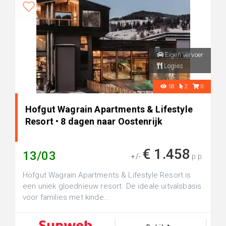
Eigen vervoer
Logies
58
2
0
Hofgut Wagrain Apartments & Lifestyle
Resort • 8 dagen naar Oostenrijk
€ 1.458
13/03
+/-
p.p.
Hofgut Wagrain Apartments & Lifestyle Resort is
een uniek gloednieuw resort. De ideale uitvalsbasis
voor families met kinde...