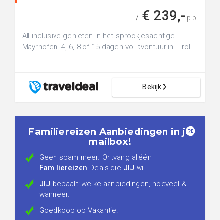
€ 239,-
+/-
p.p.
All-inclusive genieten in het sprookjesachtige
Mayrhofen! 4, 6, 8 of 15 dagen vol avontuur in Tirol!
Bekijk
Familiereizen Aanbiedingen in je
mailbox!
Geen spam meer. Ontvang alléén
Familiereizen
Deals die
JIJ
wil.
JIJ
bepaalt: welke aanbiedingen, hoeveel &
wanneer.
Goedkoop op Vakantie.