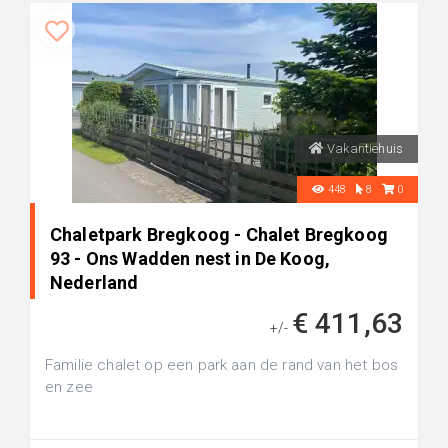
Vakantiehuis
448
8
0
Chaletpark Bregkoog - Chalet Bregkoog
93 - Ons Wadden nest in De Koog,
Nederland
€ 411,63
+/-
Familie chalet op een park aan de rand van het bos
en zee