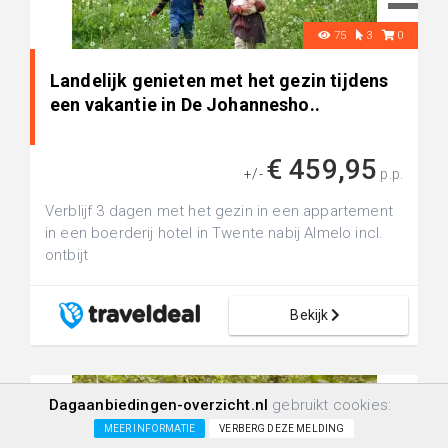
75
3
0
Landelijk genieten met het gezin tijdens
een vakantie in De Johannesho..
€ 459,95
+/-
p.p.
Verblijf 3 dagen met het gezin in een appartement
in een boerderij hotel in Twente nabij Almelo incl.
ontbijt
Bekijk
Dagaanbiedingen-overzicht.nl
gebruikt cookies:
MEER INFORMATIE
VERBERG DEZE MELDING