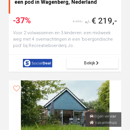
een pod in Wagenberg, Nederland
-37%
€ 219,-
€ 344,-
+/-
Voor 2 volwassenen en 3 kinderen: een midweek
weg met 4 overnachtingen in een 'boergondische
pod' bij Recreatieboerderij Jo...
Bekijk
Eigen vervoer
Vakantiehuis