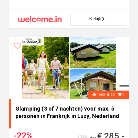
Bekijk
1660
20
0
Glamping (3 of 7 nachten) voor max. 5
personen in Frankrijk in Luzy, Nederland
-22%
€ 285,-
€ 365,-
+/-