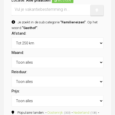
Locatie:
Alle plaatsen
WIJZIGEN
Je zoekt in de subcategorie
"Familiereizen"
. Op het
woord
"Gasthof"
.
Afstand:
Maand:
Reisduur:
Prijs:
Populaire landen: •
Oostenrijk
•
Nederland
•
(303)
(138)