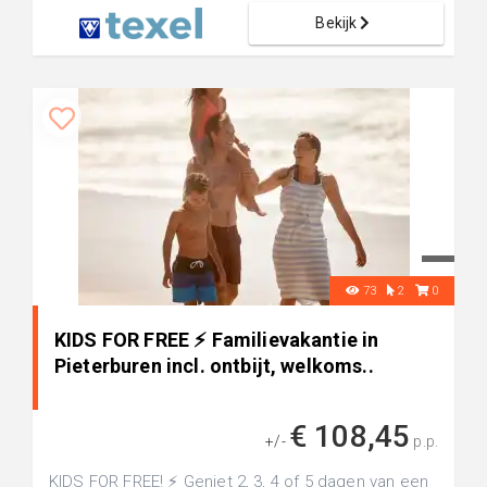
Bekijk
73
2
0
KIDS FOR FREE ⚡️ Familievakantie in
Pieterburen incl. ontbijt, welkoms..
€ 108,45
+/-
p.p.
KIDS FOR FREE! ⚡️ Geniet 2, 3, 4 of 5 dagen van een