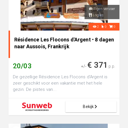
Eigen vervoer
Logies
2
0
0
Résidence Les Flocons d'Argent • 8 dagen
naar Aussois, Frankrijk
€ 371
20/03
+/-
p.p.
De gezellige Résidence Les Flocons d'Argent is
zeer geschikt voor een vakantie met het hele
gezin. De pistes van...
Bekijk