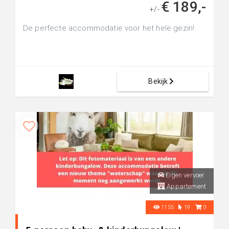
€ 189,-
+/-
De perfecte accommodatie voor het hele gezin!
Bekijk
Eigen vervoer
Appartement
1155
19
0