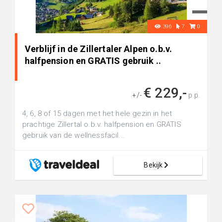
396
7
0
Verblijf in de Zillertaler Alpen o.b.v.
halfpension en GRATIS gebruik ..
€ 229,-
+/-
p.p.
4, 6, 8 of 15 dagen met het hele gezin in het
prachtige Zillertal o.b.v. halfpension en GRATIS
gebruik van de wellnessfacil...
Bekijk