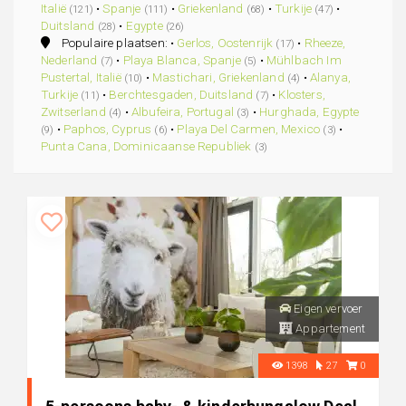
Italië
•
Spanje
•
Griekenland
•
Turkije
•
(121)
(111)
(68)
(47)
Duitsland
•
Egypte
(28)
(26)
Populaire plaatsen: •
Gerlos, Oostenrijk
•
Rheeze,
(17)
Nederland
•
Playa Blanca, Spanje
•
Mühlbach Im
(7)
(5)
Pustertal, Italië
•
Mastichari, Griekenland
•
Alanya,
(10)
(4)
Turkije
•
Berchtesgaden, Duitsland
•
Klosters,
(11)
(7)
Zwitserland
•
Albufeira, Portugal
•
Hurghada, Egypte
(4)
(3)
•
Paphos, Cyprus
•
Playa Del Carmen, Mexico
•
(9)
(6)
(3)
Punta Cana, Dominicaanse Republiek
(3)
Eigen vervoer
Appartement
1398
27
0