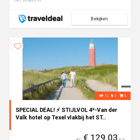
het strand in...
Bekijken
75
3
0
SPECIAL DEAL! ⚡ STIJLVOL 4*-Van der
Valk hotel op Texel vlakbij het ST..
€ 129,03
+/-
p.p.