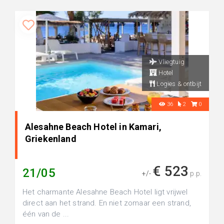
Vliegtuig
Hotel
Logies & ontbijt
36
2
0
Alesahne Beach Hotel in Kamari,
Griekenland
€ 523
21/05
+/-
p.p.
Het charmante Alesahne Beach Hotel ligt vrijwel
direct aan het strand. En niet zomaar een strand,
één van de ...