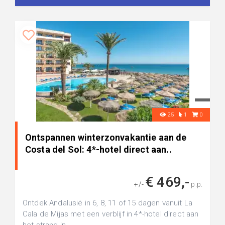
25
1
0
Ontspannen winterzonvakantie aan de
Costa del Sol: 4*-hotel direct aan..
€ 469,-
+/-
p.p.
Ontdek Andalusië in 6, 8, 11 of 15 dagen vanuit La
Cala de Mijas met een verblijf in 4*-hotel direct aan