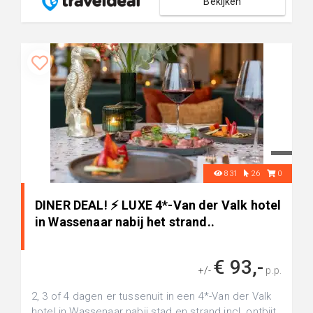
Bekijken
831
26
0
DINER DEAL! ⚡ LUXE 4*-Van der Valk hotel
in Wassenaar nabij het strand..
€ 93,-
+/-
p.p.
2, 3 of 4 dagen er tussenuit in een 4*-Van der Valk
hotel in Wassenaar nabij stad en strand incl. ontbijt