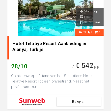
Vliegtuig
Hotel
All inclusive
33
2
0
Hotel Telatiye Resort Aanbieding in
Alanya, Turkije
€ 542
28/10
+/-
p.p.
Op steenworp afstand van het Selections Hotel
Telatiye Resort ligt een privéstrand. Naast het
privéstrand kun...
Bekijken