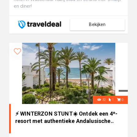
en diner!
Bekijken
32
1
0
⚡️ WINTERZON STUNT☀️ Ontdek een 4*-
resort met authentieke Andalusische..