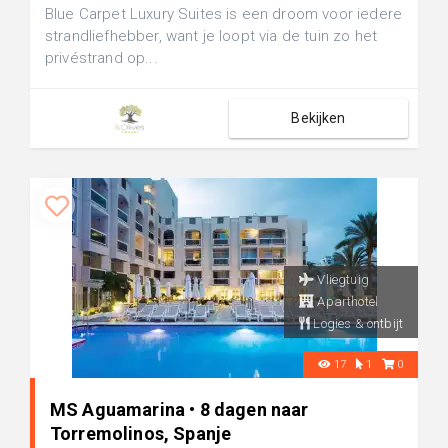
Blue Carpet Luxury Suites is een droom voor iedere
strandliefhebber, want je loopt via de tuin zo het
privéstrand op...
Bekijken
Vliegtuig
Aparthotel
Logies & ontbijt
17
1
0
MS Aguamarina • 8 dagen naar
Torremolinos, Spanje