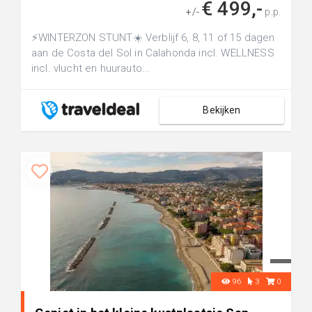
€ 499,-
+/-
p.p.
⚡️WINTERZON STUNT☀️ Verblijf 6, 8, 11 of 15 dagen
aan de Costa del Sol in Calahonda incl. WELLNESS
incl. vlucht en huurauto...
Bekijken
96
3
0