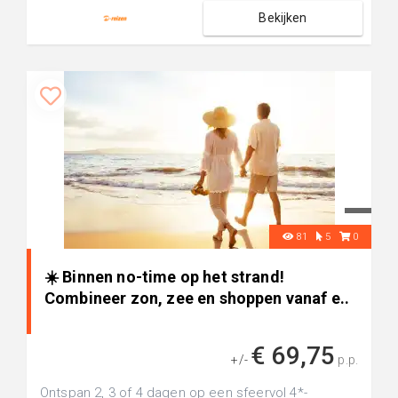
Bekijken
81
5
0
☀️ Binnen no-time op het strand!
Combineer zon, zee en shoppen vanaf e..
€ 69,75
+/-
p.p.
Ontspan 2, 3 of 4 dagen op een sfeervol 4*-