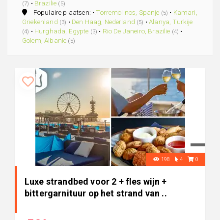
•
Brazilie
(7)
(5)
Populaire plaatsen: •
Torremolinos, Spanje
•
Kamari,
(5)
Griekenland
•
Den Haag, Nederland
•
Alanya, Turkije
(3)
(5)
•
Hurghada, Egypte
•
Rio De Janeiro, Brazilie
•
(4)
(3)
(4)
Golem, Albanie
(5)
198
4
0
Luxe strandbed voor 2 + fles wijn +
bittergarnituur op het strand van ..