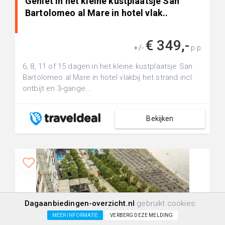
Geniet in het kleine kustplaatsje San
Bartolomeo al Mare in hotel vlak..
€ 349,-
+/-
p.p.
6, 8, 11 of 15 dagen in het kleine kustplaatsje San
Bartolomeo al Mare in hotel vlakbij het strand incl.
ontbijt en 3-gange...
Bekijken
Vliegtuig
Dagaanbiedingen-overzicht.nl
gebruikt cookies:
Hotel
MEER INFORMATIE
VERBERG DEZE MELDING
Logies & ontbijt