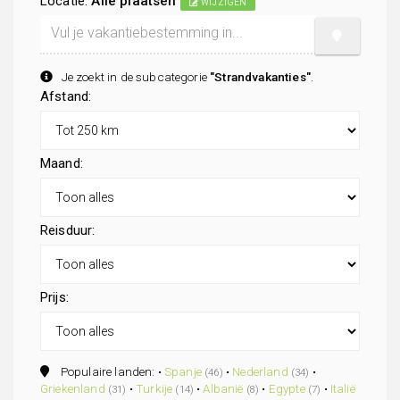
Locatie:
Alle plaatsen
WIJZIGEN
Je zoekt in de subcategorie
"Strandvakanties"
.
Afstand:
Maand:
Reisduur:
Prijs:
Populaire landen: •
Spanje
•
Nederland
•
(46)
(34)
Griekenland
•
Turkije
•
Albanië
•
Egypte
•
Italië
(31)
(14)
(8)
(7)