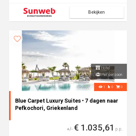
Bekijken
Hotel
Per persoon
1
0
0
Blue Carpet Luxury Suites • 7 dagen naar
Pefkochori, Griekenland
€ 1.035,61
+/-
p.p.