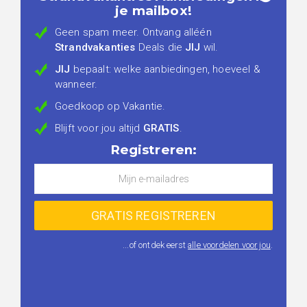
je mailbox!
Geen spam meer. Ontvang alléén
Strandvakanties
Deals die
JIJ
wil.
JIJ
bepaalt: welke aanbiedingen, hoeveel &
wanneer.
Goedkoop op Vakantie.
Blijft voor jou altijd
GRATIS
.
Registreren:
...of ontdek eerst
alle voordelen voor jou
.