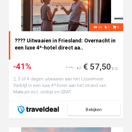
63
2
0
????️ Uitwaaien in Friesland: Overnacht in
een luxe 4*-hotel direct aa..
-41%
€ 57,50
€ 96,-
+/-
p.p.
2, 3 of 4 dagen uitwaaien aan het IJsselmeer:
Verblijf in een luxe 4*-hotel aan het strand van
Makkum incl. ontbijt en GRAT...
Bekijken