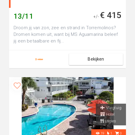
€ 415
13/11
+/-
Droom jij van zon, zee en strand in Torremolinos?
Dromen komen uit, want bij MS Aguamarina beleef
jij een betaalbare en fij...
Bekijken
Vliegtuig
Hotel
Logies
19
1
0