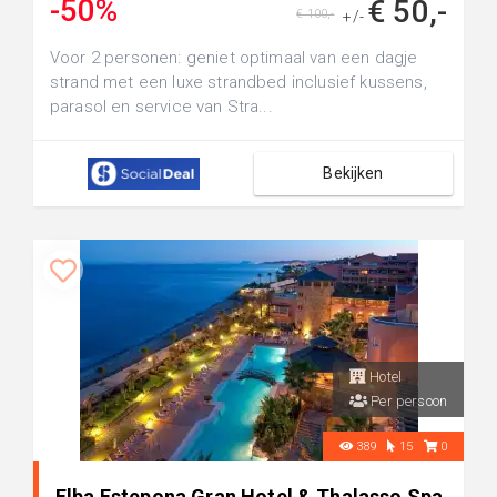
-50%
€ 50,-
€ 100,-
+/-
Voor 2 personen: geniet optimaal van een dagje
strand met een luxe strandbed inclusief kussens,
parasol en service van Stra...
Bekijken
Hotel
Per persoon
389
15
0
Elba Estepona Gran Hotel & Thalasso Spa