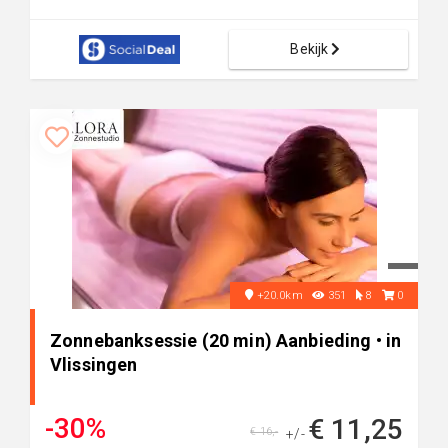
Bekijk
+20.0km
351
8
0
Zonnebanksessie (20 min) Aanbieding • in
Vlissingen
-30%
€ 11,25
€ 16,-
+/-