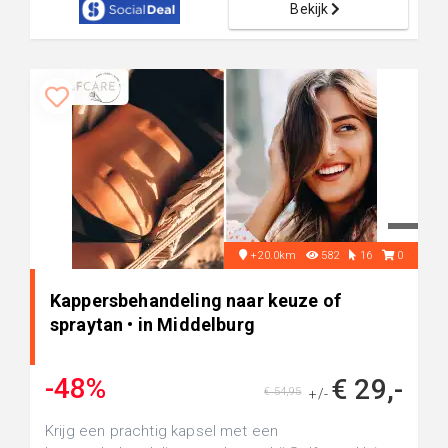
Bekijk
+20.0km
582
16
0
Kappersbehandeling naar keuze of
spraytan • in Middelburg
-48%
€ 29,-
€ 54,95
+/-
Krijg een prachtig kapsel met een