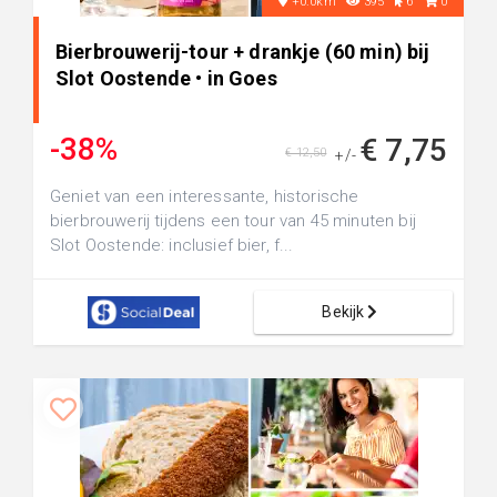
+0.0km
395
6
0
Bierbrouwerij-tour + drankje (60 min) bij
Slot Oostende • in Goes
-38%
€ 7,75
€ 12,50
+/-
Geniet van een interessante, historische
bierbrouwerij tijdens een tour van 45 minuten bij
Slot Oostende: inclusief bier, f...
Bekijk