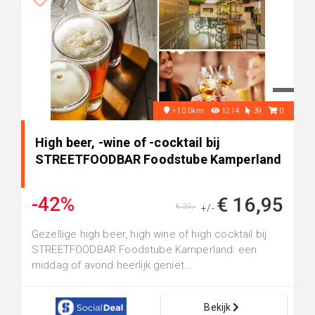
+10.0km
1214
39
0
High beer, -wine of -cocktail bij
STREETFOODBAR Foodstube Kamperland
-42%
€ 16,95
€ 29,-
+/-
Gezellige high beer, high wine of high cocktail bij
STREETFOODBAR Foodstube Kamperland: een
middag of avond heerlijk geniet...
Bekijk