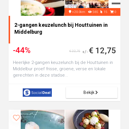
+20.0km
565
15
0
2-gangen keuzelunch bij Houttuinen in
Middelburg
-44%
€ 12,75
€ 22,75
+/-
Heerlijke 2-gangen keuzelunch bij de Houttuinen in
Middelbur proef frisse, groene, verse en lokale
gerechten in deze stadse...
Bekijk