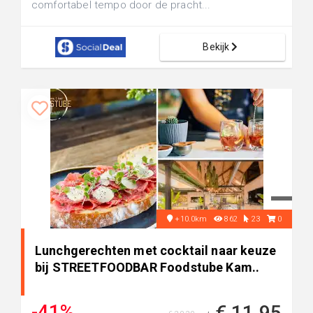
comfortabel tempo door de pracht...
Bekijk
+10.0km
862
23
0
Lunchgerechten met cocktail naar keuze
bij STREETFOODBAR Foodstube Kam..
-41%
€ 11,95