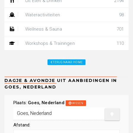
Uit Eten & Drinken
2194
Wateractiviteiten
98
Wellness & Sauna
701
Workshops & Trainingen
110
TERUG NAAR: HOME
Plaats:
Goes, Nederland
WISSEN
Afstand: