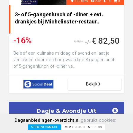
+20.0km
646
14
0
3- of 5-gangenlunch of -diner + evt.
drankjes bij Michelinster-restaur..
-16%
€ 82,50
€ 98,-
+/-
Beleef een culinaire middag of avond en laat je
verrassen door een hoogwaardige 3-gangenlunch
of 5-gangenlunch of -diner va...
Bekijk
Dagje & Avondje Uit
Aanbiedingen in je mailbox!
Dagaanbiedingen-overzicht.nl
gebruikt cookies:
Geen spam meer. Ontvang alléén
Dagje &
MEER INFORMATIE
VERBERG DEZE MELDING