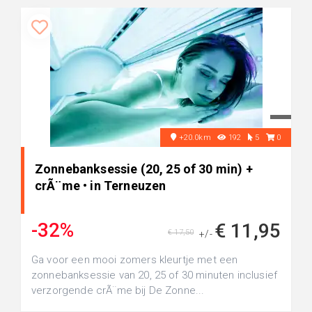
+20.0km
192
5
0
Zonnebanksessie (20, 25 of 30 min) +
crÃ¨me • in Terneuzen
-32%
€ 11,95
€ 17,50
+/-
Ga voor een mooi zomers kleurtje met een
zonnebanksessie van 20, 25 of 30 minuten inclusief
verzorgende crÃ¨me bij De Zonne...