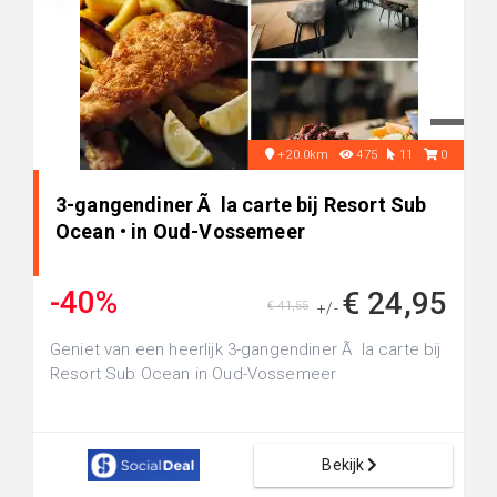
+20.0km
475
11
0
3-gangendiner Ã la carte bij Resort Sub
Ocean • in Oud-Vossemeer
-40%
€ 24,95
€ 41,55
+/-
Geniet van een heerlijk 3-gangendiner Ã la carte bij
Resort Sub Ocean in Oud-Vossemeer
Bekijk