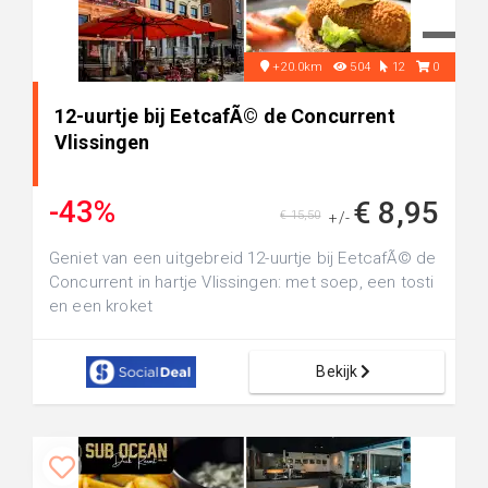
+20.0km
504
12
0
12-uurtje bij EetcafÃ© de Concurrent
Vlissingen
-43%
€ 8,95
€ 15,50
+/-
Geniet van een uitgebreid 12-uurtje bij EetcafÃ© de
Concurrent in hartje Vlissingen: met soep, een tosti
en een kroket
Bekijk