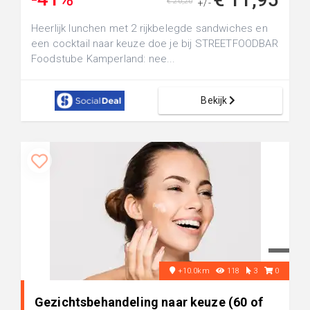
€ 20,20
+/-
Heerlijk lunchen met 2 rijkbelegde sandwiches en
een cocktail naar keuze doe je bij STREETFOODBAR
Foodstube Kamperland: nee...
Bekijk
+10.0km
118
3
0
Gezichtsbehandeling naar keuze (60 of