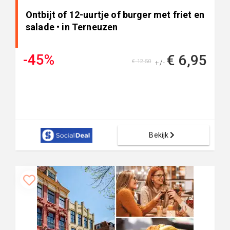
Ontbijt of 12-uurtje of burger met friet en
salade • in Terneuzen
-45%
€ 6,95
€ 12,50
+/-
Bekijk