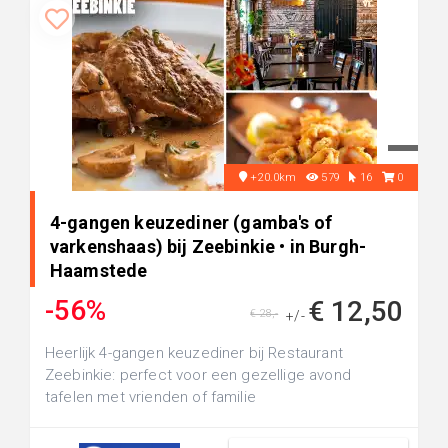
+20.0km
579
16
0
4-gangen keuzediner (gamba's of
varkenshaas) bij Zeebinkie • in Burgh-
Haamstede
-56%
€ 12,50
€ 28,-
+/-
Heerlijk 4-gangen keuzediner bij Restaurant
Zeebinkie: perfect voor een gezellige avond
tafelen met vrienden of familie