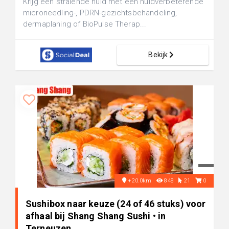
Krijg een stralende huid met een huidverbeterende
microneedling-, PDRN-gezichtsbehandeling,
dermaplaning of BioPulse Therap...
Bekijk
+20.0km
848
21
0
Sushibox naar keuze (24 of 46 stuks) voor
afhaal bij Shang Shang Sushi • in
Terneuzen