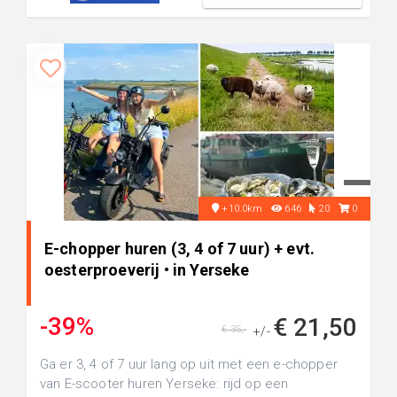
+10.0km
646
20
0
E-chopper huren (3, 4 of 7 uur) + evt.
oesterproeverij • in Yerseke
-39%
€ 21,50
€ 35,-
+/-
Ga er 3, 4 of 7 uur lang op uit met een e-chopper
van E-scooter huren Yerseke: rijd op een