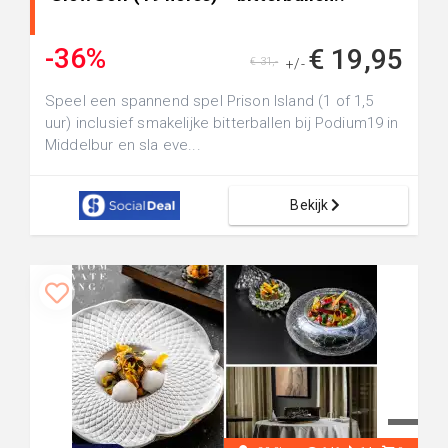
-36%
€ 19,95
€ 31,-
+/-
Speel een spannend spel Prison Island (1 of 1,5
uur) inclusief smakelijke bitterballen bij Podium19 in
Middelbur en sla eve...
Bekijk