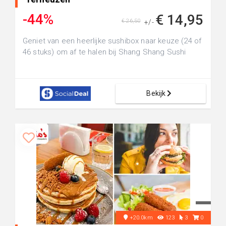
-44%
€ 14,95
€ 26,50
+/-
Geniet van een heerlijke sushibox naar keuze (24 of
46 stuks) om af te halen bij Shang Shang Sushi
Bekijk
+20.0km
123
3
0