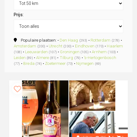
Prijs:
Populaire plaatsen: •
Den Haag
•
Rotterdam
•
(293)
(278)
Amsterdam
•
Utrecht
•
Eindhoven
•
Haarlem
(200)
(200)
(170)
•
Leeuwarden
•
Groningen
•
Arnhem
•
(108)
(107)
(105)
(103)
Leiden
•
Almere
•
Tilburg
•
's-Hertogenbosch
(89)
(81)
(79)
•
Breda
•
Zoetermeer
•
Nijmegen
(77)
(74)
(73)
(69)