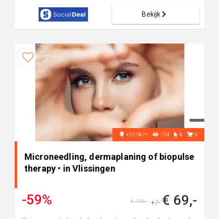
Bekijk
+20.0km
154
4
0
Microneedling, dermaplaning of biopulse
therapy • in Vlissingen
-59%
€ 69,-
€ 165,-
+/-