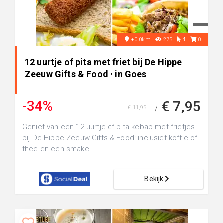
+0.0km
275
4
0
12 uurtje of pita met friet bij De Hippe
Zeeuw Gifts & Food • in Goes
-34%
€ 7,95
€ 11,95
+/-
Geniet van een 12-uurtje of pita kebab met frietjes
bij De Hippe Zeeuw Gifts & Food: inclusief koffie of
thee en een smakel...
Bekijk