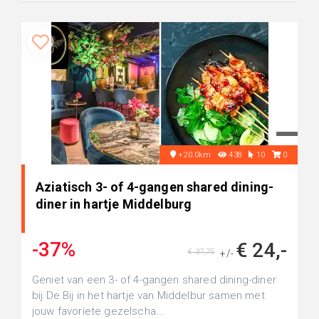
+20.0km
438
10
0
Aziatisch 3- of 4-gangen shared dining-
diner in hartje Middelburg
-37%
€ 24,-
€ 37,75
+/-
Geniet van een 3- of 4-gangen shared dining-diner
bij De Bij in het hartje van Middelbur samen met
jouw favoriete gezelscha...