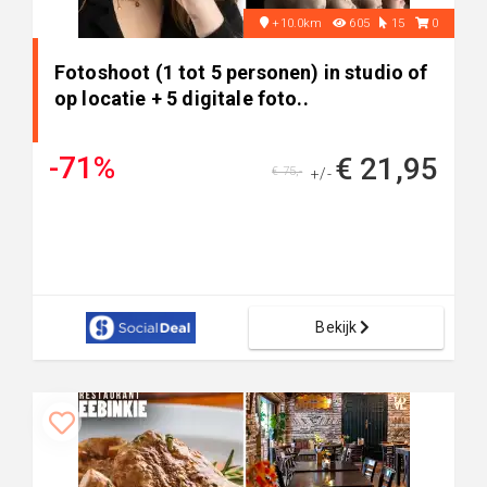
+10.0km
605
15
0
Fotoshoot (1 tot 5 personen) in studio of
op locatie + 5 digitale foto..
-71%
€ 21,95
€ 75,-
+/-
Bekijk