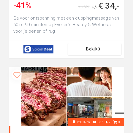
-41%
€ 34,-
€ 57,50
+/-
Ga voor ontspanning met een cuppingmassage van
60 of 90 minuten bij Evelien's Beauty & Wellness:
voor je benen of rug
Bekijk
+20.0km
337
9
0