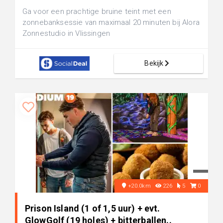
Ga voor een prachtige bruine teint met een
zonnebanksessie van maximaal 20 minuten bij Alora
Zonnestudio in Vlissingen
Bekijk
+20.0km
226
5
0
Prison Island (1 of 1,5 uur) + evt.
GlowGolf (19 holes) + bitterballen..