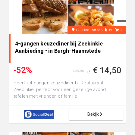
+20.0km
685
19
0
4-gangen keuzediner bij Zeebinkie
Aanbieding • in Burgh-Haamstede
-52%
€ 14,50
€ 29,95
+/-
Heerlijk 4-gangen keuzediner bij Restaurant
Zeebinkie: perfect voor een gezellige avond
tafelen met vrienden of familie
Bekijk