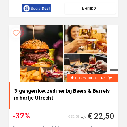
Bekijk
+0.0km
240
6
0
3-gangen keuzediner bij Beers & Barrels
in hartje Utrecht
-32%
€ 22,50
€ 32,65
+/-