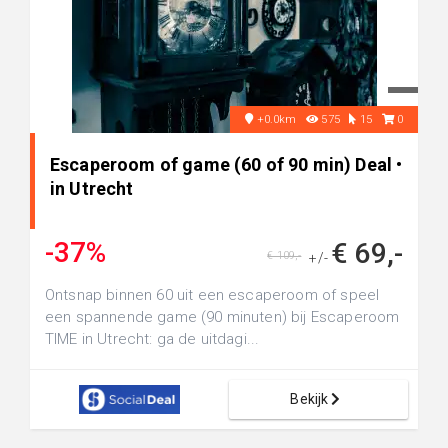
+0.0km
575
15
0
Escaperoom of game (60 of 90 min) Deal •
in Utrecht
-37%
€ 69,-
€ 109,-
+/-
Ontsnap binnen 60 uit een escaperoom of speel
een spannende game (90 minuten) bij Escaperoom
TIME in Utrecht: ga de uitdagi...
Bekijk