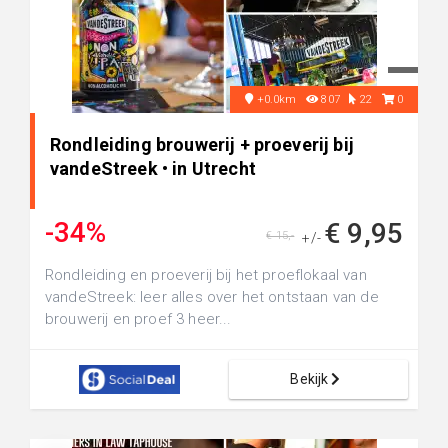
+0.0km
807
22
0
Rondleiding brouwerij + proeverij bij
vandeStreek • in Utrecht
-34%
€ 9,95
€ 15,-
+/-
Rondleiding en proeverij bij het proeflokaal van
vandeStreek: leer alles over het ontstaan van de
brouwerij en proef 3 heer...
Bekijk