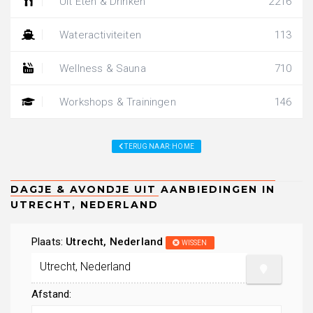
Uit Eten & Drinken
2216
Wateractiviteiten
113
Wellness & Sauna
710
Workshops & Trainingen
146
TERUG NAAR: HOME
Plaats:
Utrecht, Nederland
WISSEN
Afstand: