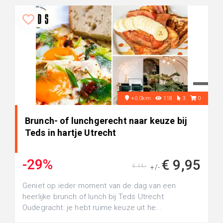
+0.0km
118
3
0
Brunch- of lunchgerecht naar keuze bij
Teds in hartje Utrecht
-29%
€ 9,95
€ 14,-
+/-
Geniet op ieder moment van de dag van een
heerlijke brunch of lunch bij Teds Utrecht
Oudegracht: je hebt ruime keuze uit he...