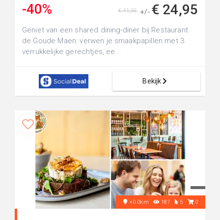
-40%
€ 24,95
€ 41,55
+/-
Geniet van een shared dining-diner bij Restaurant
de Goude Maen: verwen je smaakpapillen met 3
verrukkelijke gerechtjes, ee...
Bekijk
+0.0km
187
5
0