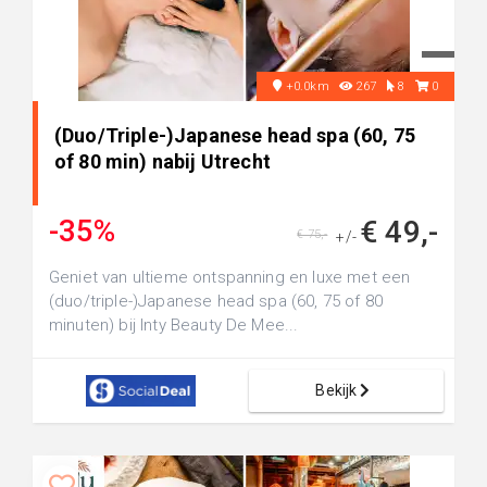
+0.0km
267
8
0
(Duo/Triple-)Japanese head spa (60, 75
of 80 min) nabij Utrecht
-35%
€ 49,-
€ 75,-
+/-
Geniet van ultieme ontspanning en luxe met een
(duo/triple-)Japanese head spa (60, 75 of 80
minuten) bij Inty Beauty De Mee...
Bekijk