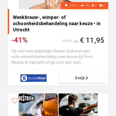
+0.0km
182
5
0
Wenkbrauw-, wimper- of
schoonheidsbehandeling naar keuze • in
Utrecht
-41%
€ 11,95
€ 19,95
+/-
Ga voor een prachtige nieuwe look met een
schoonheidsbehandeling naar keuze bij Yord
Beauty & Hairstylin of ga voor een moo...
Bekijk