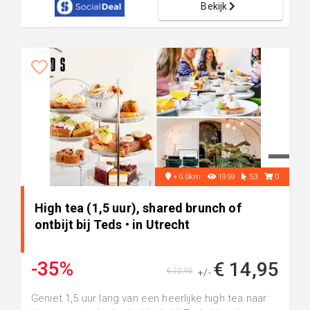
Bekijk
+0.0km
1959
53
0
High tea (1,5 uur), shared brunch of
ontbijt bij Teds • in Utrecht
-35%
€ 14,95
€ 22,95
+/-
Geniet 1,5 uur lang van een heerlijke high tea naar