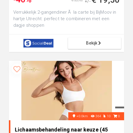
€ 32,40
+/-
Verrukkelijk 2-gangendiner Ã la carte bij BijMoov in
hartje Utrecht: perfect te combineren met een
dagje shoppen
Bekijk
+0.0km
364
10
0
Lichaamsbehandeling naar keuze (45