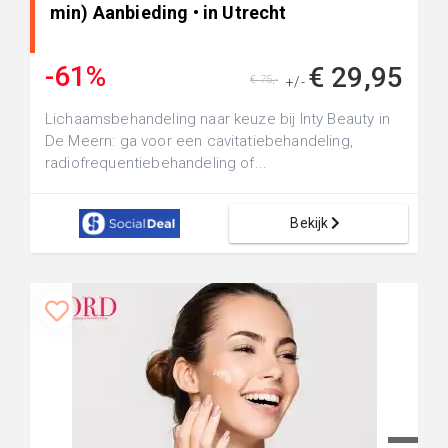
min) Aanbieding • in Utrecht
-61%
€ 29,95
€ 75,-
+/-
Lichaamsbehandeling naar keuze bij Inty Beauty in
De Meern: ga voor een cavitatiebehandeling,
radiofrequentiebehandeling of...
Bekijk