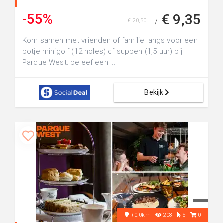
-55%
€ 9,35
€ 20,50
+/-
Kom samen met vrienden of familie langs voor een
potje minigolf (12 holes) of suppen (1,5 uur) bij
Parque West: beleef een ...
Bekijk
+0.0km
208
5
0