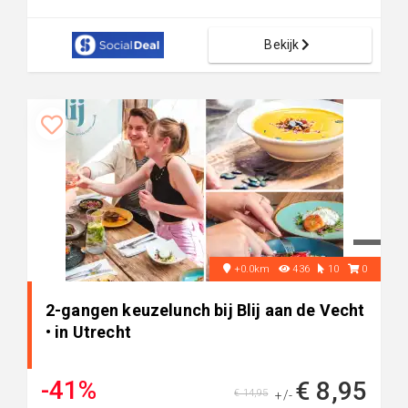
Bekijk
+0.0km
436
10
0
2-gangen keuzelunch bij Blij aan de Vecht
• in Utrecht
-41%
€ 8,95
€ 14,95
+/-