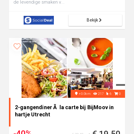
de levendige smaken v...
Bekijk
+0.0km
217
6
0
2-gangendiner Ã la carte bij BijMoov in
hartje Utrecht
-40%
€ 19,50