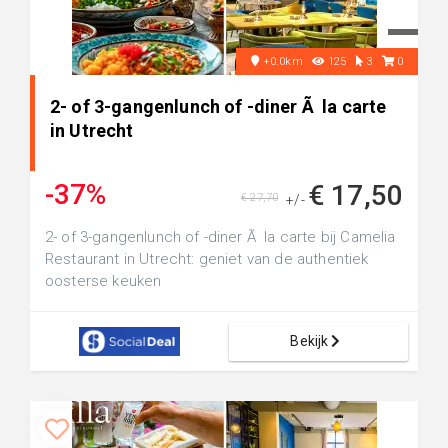
+0.0km
125
3
0
2- of 3-gangenlunch of -diner Ã la carte
in Utrecht
-37%
€ 17,50
€ 27,70
+/-
2- of 3-gangenlunch of -diner Ã la carte bij Camelia
Restaurant in Utrecht: geniet van de authentiek
oosterse keuken
Bekijk