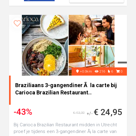
+0.0km
216
6
0
Braziliaans 3-gangendiner Ã la carte bij
Carioca Brazilian Restaurant..
-43%
€ 24,95
€ 43,30
+/-
Bij Carioca Brazilian Restaurant midden in Utrecht
proef je tijdens een 3-gangendiner Ã¡ la carte van