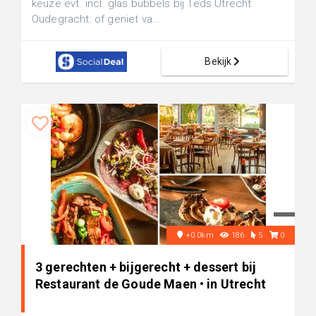
keuze evt. incl. glas bubbels bij Teds Utrecht
Oudegracht: of geniet va...
Bekijk
+0.0km
186
5
0
3 gerechten + bijgerecht + dessert bij
Restaurant de Goude Maen • in Utrecht