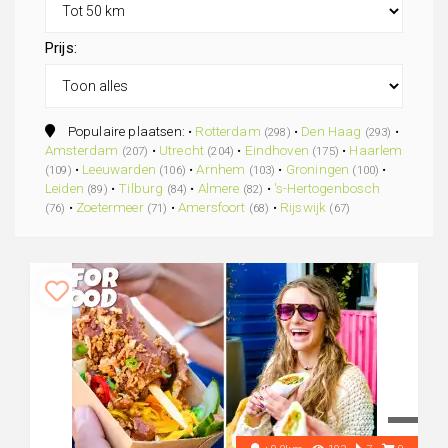
Prijs:
Populaire plaatsen: •
Rotterdam
•
Den Haag
•
(298)
(293)
Amsterdam
•
Utrecht
•
Eindhoven
•
Haarlem
(207)
(204)
(175)
•
Leeuwarden
•
Arnhem
•
Groningen
•
(109)
(106)
(103)
(100)
Leiden
•
Tilburg
•
Almere
•
's-Hertogenbosch
(89)
(84)
(82)
•
Zoetermeer
•
Amersfoort
•
Rijswijk
(76)
(71)
(68)
(67)