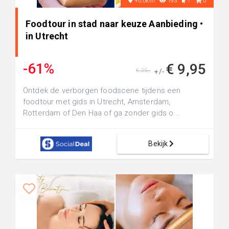
+0.0km
193
7
0
Foodtour in stad naar keuze Aanbieding •
in Utrecht
-61%
€ 9,95
€ 25,-
+/-
Ontdek de verborgen foodscene tijdens een
foodtour met gids in Utrecht, Amsterdam,
Rotterdam of Den Haa of ga zonder gids o...
Bekijk