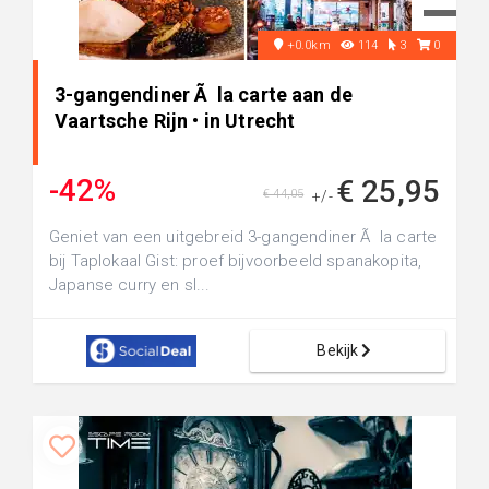
+0.0km
114
3
0
3-gangendiner Ã la carte aan de
Vaartsche Rijn • in Utrecht
-42%
€ 25,95
€ 44,05
+/-
Geniet van een uitgebreid 3-gangendiner Ã la carte
bij Taplokaal Gist: proef bijvoorbeeld spanakopita,
Japanse curry en sl...
Bekijk