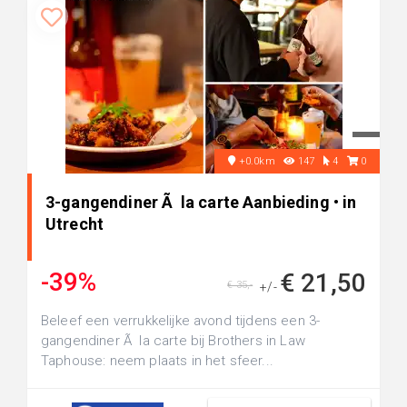
+0.0km
147
4
0
3-gangendiner Ã la carte Aanbieding • in
Utrecht
-39%
€ 21,50
€ 35,-
+/-
Beleef een verrukkelijke avond tijdens een 3-
gangendiner Ã la carte bij Brothers in Law
Taphouse: neem plaats in het sfeer...