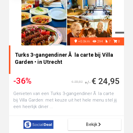
+0.0km
294
7
0
Turks 3-gangendiner Ã la carte bij Villa
Garden • in Utrecht
-36%
€ 24,95
€ 38,80
+/-
Genieten van een Turks 3-gangendiner Ã la carte
bij Villa Garden: met keuze uit het hele menu stel jij
een heerlijk diner ...
Bekijk