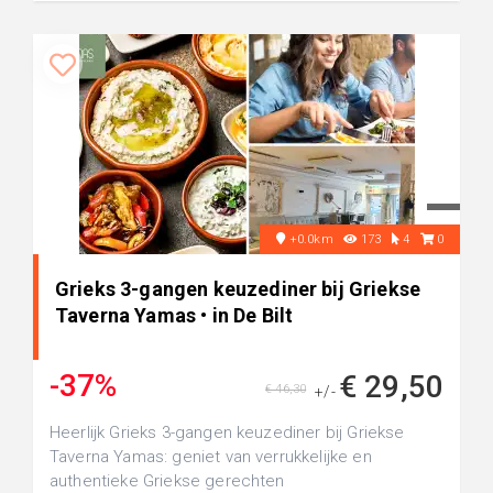
+0.0km
173
4
0
Grieks 3-gangen keuzediner bij Griekse
Taverna Yamas • in De Bilt
-37%
€ 29,50
€ 46,30
+/-
Heerlijk Grieks 3-gangen keuzediner bij Griekse
Taverna Yamas: geniet van verrukkelijke en
authentieke Griekse gerechten