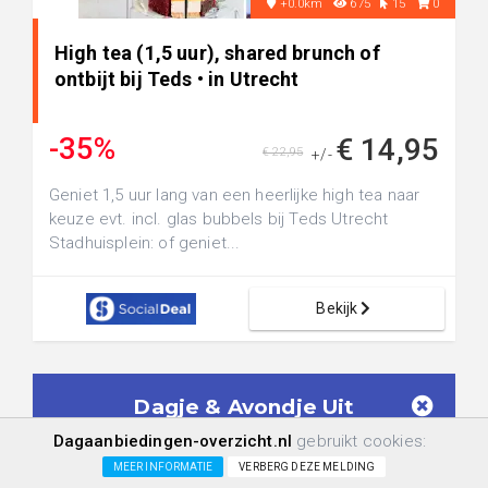
+0.0km
675
15
0
High tea (1,5 uur), shared brunch of
ontbijt bij Teds • in Utrecht
-35%
€ 14,95
€ 22,95
+/-
Geniet 1,5 uur lang van een heerlijke high tea naar
keuze evt. incl. glas bubbels bij Teds Utrecht
Stadhuisplein: of geniet...
Bekijk
Dagje & Avondje Uit
Aanbiedingen in je mailbox!
Dagaanbiedingen-overzicht.nl
gebruikt cookies:
Geen spam meer. Ontvang alléén
Dagje &
MEER INFORMATIE
VERBERG DEZE MELDING