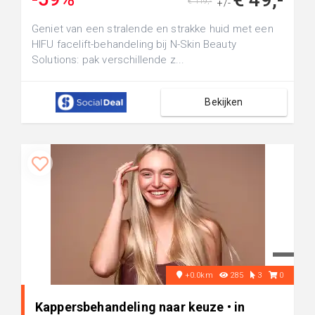
€ 119,-
+/-
Geniet van een stralende en strakke huid met een
HIFU facelift-behandeling bij N-Skin Beauty
Solutions: pak verschillende z...
Bekijken
+0.0km
285
3
0
Kappersbehandeling naar keuze • in