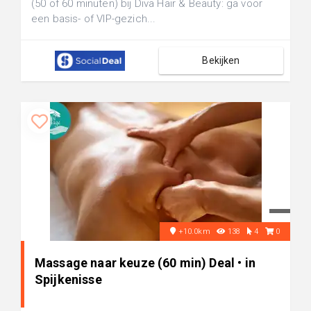
(50 of 60 minuten) bij Diva Hair & Beauty: ga voor
een basis- of VIP-gezich...
Bekijken
+10.0km
138
4
0
Massage naar keuze (60 min) Deal • in
Spijkenisse