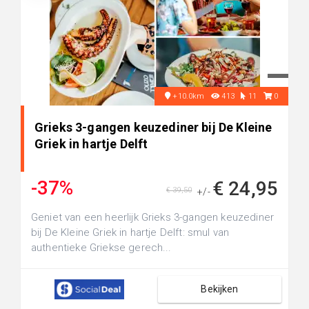
+10.0km
413
11
0
Grieks 3-gangen keuzediner bij De Kleine
Griek in hartje Delft
-37%
€ 24,95
€ 39,50
+/-
Geniet van een heerlijk Grieks 3-gangen keuzediner
bij De Kleine Griek in hartje Delft: smul van
authentieke Griekse gerech...
Bekijken