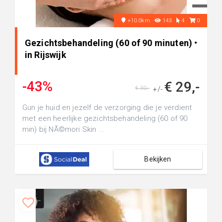
+10.0km
143
4
0
Gezichtsbehandeling (60 of 90 minuten) •
in Rijswijk
-43%
€ 29,-
€ 50,-
+/-
Gun je huid en jezelf de verzorging die je verdient
met een heerlijke gezichtsbehandeling (60 of 90
min) bij NÃ©mori Skin ...
Bekijken