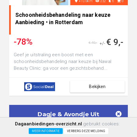
+10.0km
232
6
0
Schoonheidsbehandeling naar keuze
Aanbieding • in Rotterdam
-78%
€ 9,-
€ 40,-
+/-
Geef je uitstraling een boost met een
schoonheidsbehandeling naar keuze bij Nawal
Beauty Clinic: ga voor een gezichtsbehand...
Bekijken
Dagje & Avondje Uit
Aanbiedingen in je mailbox!
Dagaanbiedingen-overzicht.nl
gebruikt cookies:
Geen spam meer. Ontvang alléén
Dagje &
MEER INFORMATIE
VERBERG DEZE MELDING