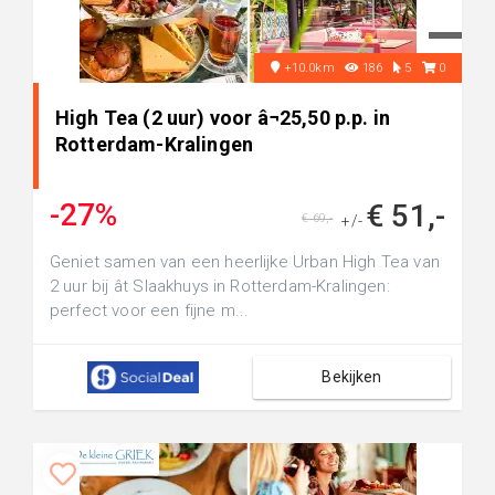
+10.0km
186
5
0
High Tea (2 uur) voor â¬25,50 p.p. in
Rotterdam-Kralingen
-27%
€ 51,-
€ 69,-
+/-
Geniet samen van een heerlijke Urban High Tea van
2 uur bij ât Slaakhuys in Rotterdam-Kralingen:
perfect voor een fijne m...
Bekijken