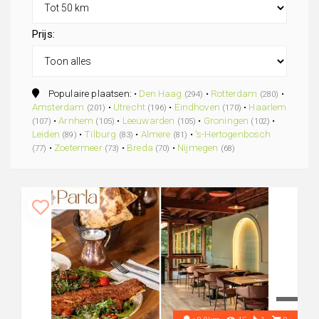
Prijs:
Populaire plaatsen: •
Den Haag
•
Rotterdam
•
(294)
(280)
Amsterdam
•
Utrecht
•
Eindhoven
•
Haarlem
(201)
(196)
(170)
•
Arnhem
•
Leeuwarden
•
Groningen
•
(107)
(105)
(105)
(102)
Leiden
•
Tilburg
•
Almere
•
's-Hertogenbosch
(89)
(83)
(81)
•
Zoetermeer
•
Breda
•
Nijmegen
(77)
(73)
(70)
(68)