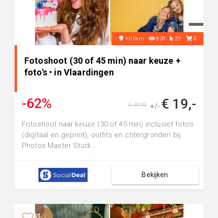
+0.0km
838
22
0
Fotoshoot (30 of 45 min) naar keuze +
foto's • in Vlaardingen
-62%
€ 19,-
€ 49,99
+/-
Fotoshoot naar keuze (30 of 45 min) inclusief foto's
(digitaal en geprint), outfits en chtergronden bij
Photos Master Studi...
Bekijken