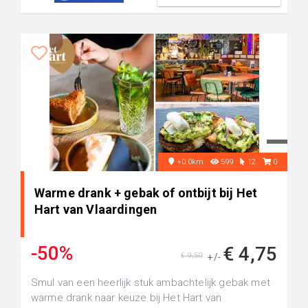
+0.0km
599
12
0
Warme drank + gebak of ontbijt bij Het
Hart van Vlaardingen
-50%
€ 4,75
€ 9,50
+/-
Smul van een heerlijk stuk ambachtelijk gebak met
warme drank naar keuze bij Het Hart van