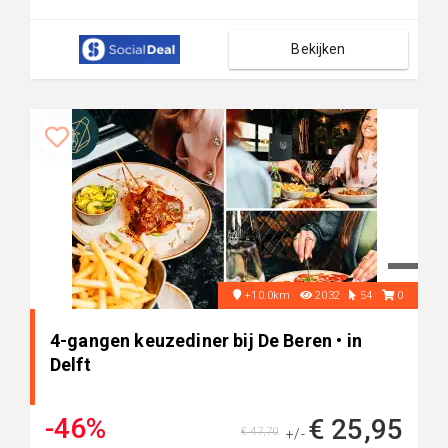
Bekijken
+10.0km
2032
54
0
4-gangen keuzediner bij De Beren • in
Delft
-46%
€ 25,95
€ 47,70
+/-