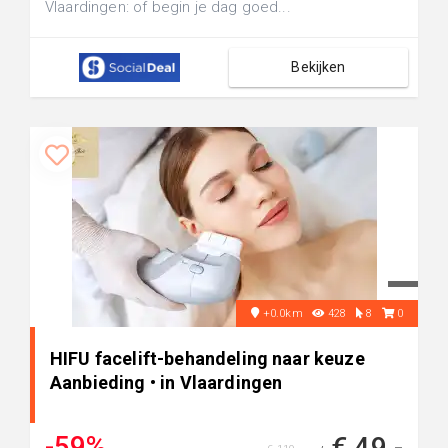
Vlaardingen: of begin je dag goed...
Bekijken
+0.0km
428
8
0
HIFU facelift-behandeling naar keuze
Aanbieding • in Vlaardingen
-59%
€ 49,-