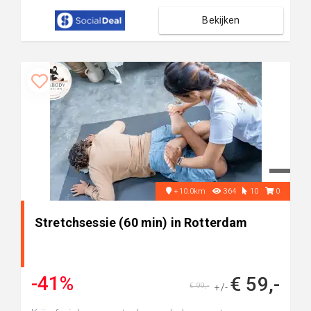
Bekijken
+10.0km
364
10
0
Stretchsessie (60 min) in Rotterdam
-41%
€ 59,-
€ 99,-
+/-