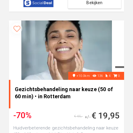
Bekijken
+10.0km
136
4
0
Gezichtsbehandeling naar keuze (50 of
60 min) • in Rotterdam
-70%
€ 19,95
€ 65,-
+/-
Huidverbeterende gezichtsbehandeling naar keuze