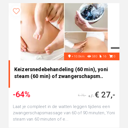
+10.0km
580
16
0
Keizersnedebehandeling (60 min), yoni
steam (60 min) of zwangerschapsm..
-64%
€ 27,-
€ 75,-
+/-
Laat je compleet in de watten leggen tijdens een
zwangerschapsmassage van 60 of 90 minuten, Yoni
steam van 60 minuten of e...