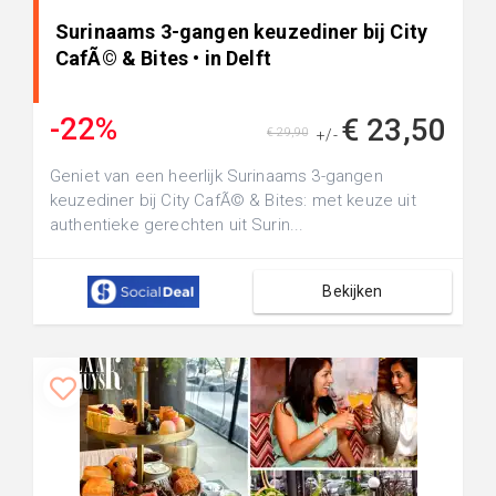
Surinaams 3-gangen keuzediner bij City
CafÃ© & Bites • in Delft
-22%
€ 23,50
€ 29,90
+/-
Geniet van een heerlijk Surinaams 3-gangen
keuzediner bij City CafÃ© & Bites: met keuze uit
authentieke gerechten uit Surin...
Bekijken