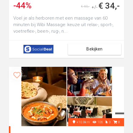
-44%
€ 34,-
€ 60,-
+/-
Voel je als herboren met een massage van 60
minuten bij Wibi Massage: keuze uit relax-, sport-,
voetreflex-, been-, rug-, n...
Bekijken
+10.0km
106
3
0