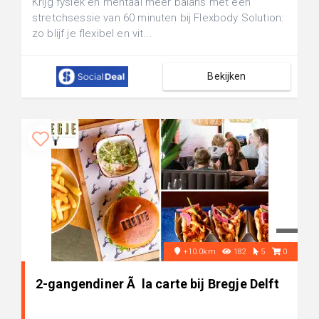
Krijg fysiek en mentaal meer balans met een
stretchsessie van 60 minuten bij Flexbody Solution:
zo blijf je flexibel en vit...
Bekijken
+10.0km
182
5
0
2-gangendiner Ã la carte bij Bregje Delft