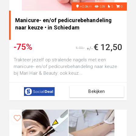
+0.0km
539
5
0
Manicure- en/of pedicurebehandeling
naar keuze • in Schiedam
-75%
€ 12,50
€ 50,-
+/-
Trakteer jezelf op stralende nagels met een
manicure- en/of pedicurebehandeling naar keuze
bij Mari Hair & Beauty: ook keuz...
Bekijken