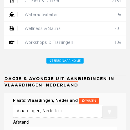
Uit Eten & Drinken
2184
Wateractiviteiten
98
Wellness & Sauna
701
Workshops & Trainingen
109
TERUG NAAR: HOME
Plaats:
Vlaardingen, Nederland
WISSEN
Afstand: