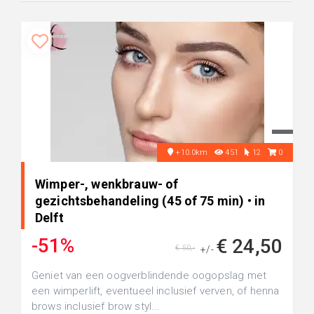
+10.0km
451
12
0
Wimper-, wenkbrauw- of
gezichtsbehandeling (45 of 75 min) • in
Delft
-51%
€ 24,50
€ 50,-
+/-
Geniet van een oogverblindende oogopslag met
een wimperlift, eventueel inclusief verven, of henna
brows inclusief brow styl...