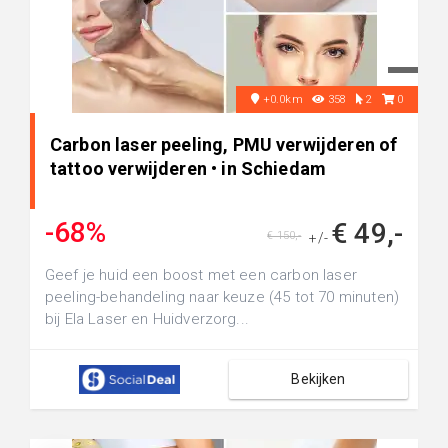
+0.0km
358
2
0
Carbon laser peeling, PMU verwijderen of
tattoo verwijderen • in Schiedam
-68%
€ 49,-
€ 150,-
+/-
Geef je huid een boost met een carbon laser
peeling-behandeling naar keuze (45 tot 70 minuten)
bij Ela Laser en Huidverzorg...
Bekijken