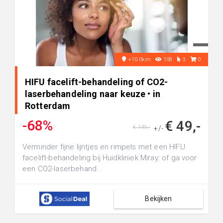
+10.0km
108
3
0
HIFU facelift-behandeling of CO2-
laserbehandeling naar keuze • in
Rotterdam
-68%
€ 49,-
€ 149,-
+/-
Verminder fijne lijntjes en rimpels met een HIFU
facelift-behandeling bij Huidkliniek Miray: of ga voor
een CO2-laserbehand...
Bekijken