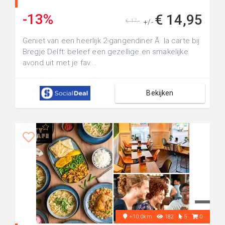
-13%
€ 14,95
€ 17,-
+/-
Geniet van een heerlijk 2-gangendiner Ã la carte bij
Bregje Delft: beleef een gezellige en smakelijke
avond uit met je fav...
Bekijken
+10.0km
182
5
0