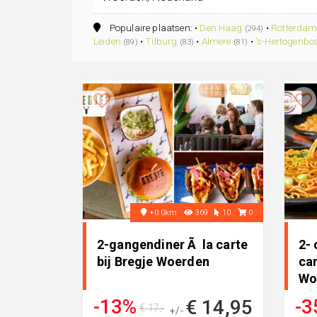
Populaire plaatsen: •
Den Haag
•
Rotterda
(294)
Leiden
•
Tilburg
•
Almere
•
's-Hertogenbo
(89)
(83)
(81)
+0.0km
369
10
0
2-gangendiner Ã la carte
2-
bij Bregje Woerden
car
Wo
-13%
-3
€ 14,95
€ 17,-
+/-