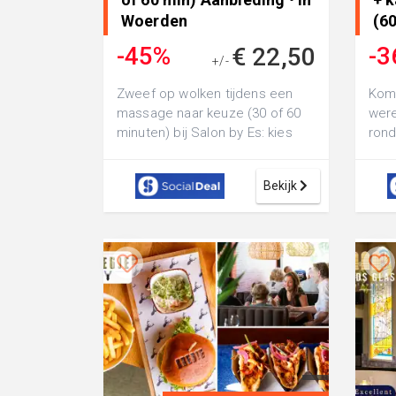
Woerden
(60
-45%
-3
€ 22,50
+/-
€ 40,50
Zweef op wolken tijdens een
Kom 
massage naar keuze (30 of 60
were
minuten) bij Salon by Es: kies
rond
voor een
Woer
ontspanningsmassage, cuppi...
een 
Bekijk