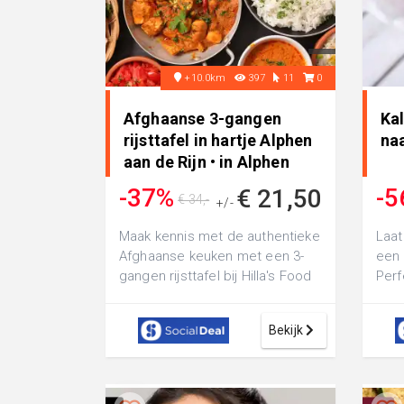
+10.0km
397
11
0
Afghaanse 3-gangen
Ka
rijsttafel in hartje Alphen
naa
aan de Rijn • in Alphen
Aan Den Rijn
-37%
-5
€ 21,50
€ 34,-
+/-
Maak kennis met de authentieke
Laat
Afghaanse keuken met een 3-
een 
gangen rijsttafel bij Hilla's Food
Perf
in hartje Alphen aan de Rijn: ...
IJss
beha
Bekijk