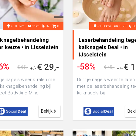
+10.0km
1161
32
0
+10.0km
1090
3
lknagelbehandeling
Laserbehandeling teg
r keuze • in IJsselstein
kalknagels Deal • in
IJsselstein
6%
-58%
€ 29,-
€ 1
€ 65,-
€ 45,-
+/-
+/-
 je nagels weer stralen met
Durf je nagels weer te laten
kalknagelbehandeling bij
met de laserbehandeling t
ect Body And Mind
kalknagels bij
elstein: kies voor een
Bodyshape2Beauty: ga voor
ndeling v...
behandeling va...
Bekijk
Beki