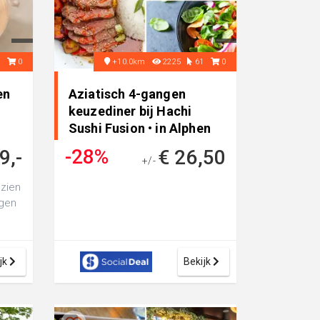
0
0
+10.0km
2225
61
0
en
Aziatisch 4-gangen
keuzediner bij Hachi
Sushi Fusion • in Alphen
Aan Den Rijn
-28%
9,-
€ 26,50
+/-
€ 36,50
 zien
egen
 een
jk
Bekijk