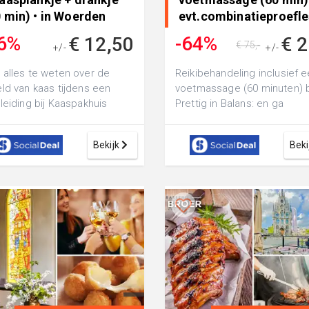
 min) • in Woerden
evt.combinatieproefle
media..
6%
-64%
€ 12,50
€ 2
€ 75,-
+/-
+/-
€ 19,50
alles te weten over de
Reikibehandeling inclusief 
ld van kaas tijdens een
voetmassage (60 minuten) b
leiding bij Kaaspakhuis
Prettig in Balans: en ga
den: achteraf geniet je van
eventueel voor een
heer...
gecombineerde proef...
Bekijk
Beki