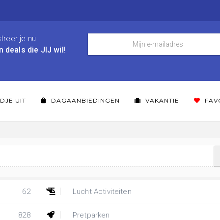
treer je nu
n deals die JIJ wil
!
DJE UIT
DAGAANBIEDINGEN
VAKANTIE
FAV
62
Lucht Activiteiten
828
Pretparken