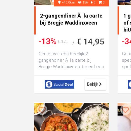
+10.0km
156
5
0
2-gangendiner Ã la carte
1 g
bij Bregje Waddinxveen
of 
bit
-13%
-3
€ 14,95
€ 17,-
+/-
Geniet van een heerlijk 2-
Geni
gangendiner Ã la carte bij
spec
Bregje Waddinxveen: beleef een
spri
gezellige en smakelijke avond
Glas
uit met ...
inc..
Bekijk