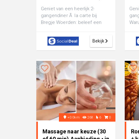
Geniet van een heerlijk 2-
Geni
gangendiner Ã la carte bij
gang
Bregje Woerden: beleef een
Waru
gezellige en smakelijke avond
proe
uit met je f...
keuk
Bekijk
+0.0km
268
6
0
Massage naar keuze (30
Ro
of 60 min) Aanbieding • in
+ k