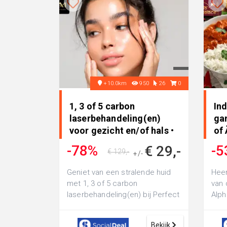
+10.0km
950
26
0
1, 3 of 5 carbon
Ind
laserbehandeling(en)
ga
voor gezicht en/of hals •
of 
in IJsselstein
na
-78%
-5
€ 29,-
€ 129,-
+/-
Geniet van een stralende huid
Heer
met 1, 3 of 5 carbon
van 
laserbehandeling(en) bij Perfect
Alph
Body And Mind in IJsselstein:
Rijn:
laat je g...
Bekijk