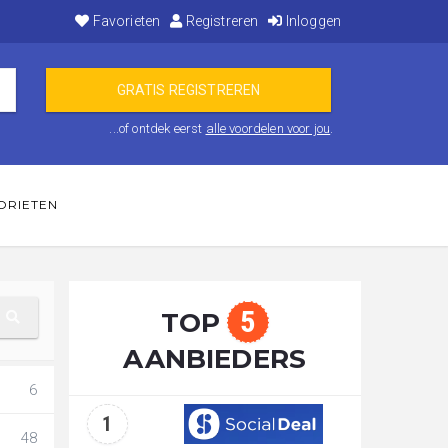
Favorieten
Registreren
Inloggen
...of ontdek eerst
alle voordelen voor jou
.
ORIETEN
5
TOP
AANBIEDERS
6
1
48