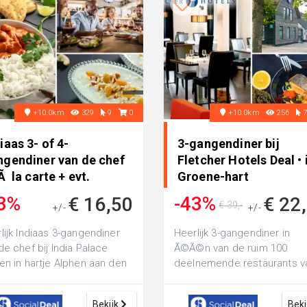
+10.0km
329
9
0
+10.0km
256
iaas 3- of 4-
3-gangendiner bij
ngendiner van de chef
Fletcher Hotels Deal • 
Ã la carte + evt.
Groene-hart
anbroo..
3%
-43%
€ 16,50
€ 22
€ 39,-
+/-
+/-
€ 34,95
lijk Indiaas 3-gangendiner
Heerlijk 3-gangendiner in
de chef bij India Palace
Ã©Ã©n van de ruim 100
en in hartje Alphen aan den
deelnemende restaurants v
 of geniet van het 3- of 4...
Fletcher Hotels: dineer
bijvoorbeeld bij het pr...
Bekijk
Beki