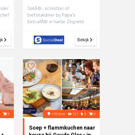
€ 18,35
nder
SatÃ©-, schnitzel of
ctief
biefstukdiner bij Papa's
EetcafÃ© in hartje Zegveld:
...
inclusief knapperige patat, saus
en eventueel een...
jk
Bekijk
0
0
+10.0km
127
5
0
Soep + flammkuchen naar
 +
keuze bij Gouds Glas • in