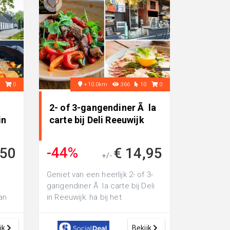
7
0
+10.0km
366
10
0
2- of 3-gangendiner Ã la
in
carte bij Deli Reeuwijk
-44%
,50
€ 14,95
+/-
€ 26,25
Geniet van een heerlijk 2- of 3-
gangendiner Ã la carte bij Deli
an
in Reeuwijk: ha bij het
hoofdgerecht bijvoorbeeld voor
var...
jk
Bekijk