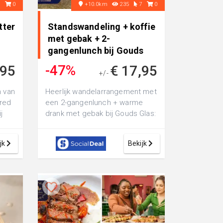
7
0
+10.0km
235
7
0
tter
Standswandeling + koffie
met gebak + 2-
gangenlunch bij Gouds
Glas • in Gouda
-47%
,95
€ 17,95
+/-
€ 33,50
n van
Heerlijk wandelarrangement met
ared
een 2-gangenlunch + warme
j
drank met gebak bij Gouds Glas:
...
gezellige stadswandeling door
Goud...
jk
Bekijk