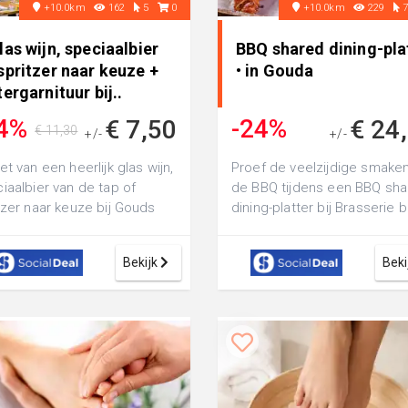
+10.0km
162
5
0
+10.0km
229
las wijn, speciaalbier
BBQ shared dining-pla
spritzer naar keuze +
• in Gouda
tergarnituur bij..
4%
-24%
€ 7,50
€ 24
€ 11,30
+/-
+/-
€ 32,50
et van een heerlijk glas wijn,
Proef de veelzijdige smake
iaalbier van de tap of
de BBQ tijdens een BBQ sh
tzer naar keuze bij Gouds
dining-platter bij Brasserie bi
 aan de Markt in Gouda:
Broer in Gouda: het perfecte
.
Bekijk
Beki