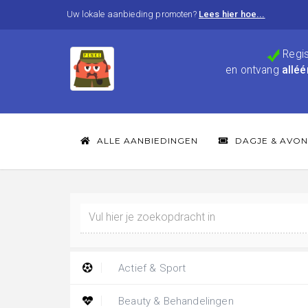
Uw lokale aanbieding promoten?
Lees hier hoe...
Regis
en ontvang
alléé
ALLE AANBIEDINGEN
DAGJE & AVON
Actief & Sport
Beauty & Behandelingen