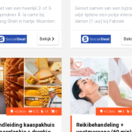
€ 26,60
et van een heerlijk 2- of 3-
Geniet samen van een bijzo
endiner Ã la carte bij
uitje tijdens een potje intera
ng Shah in hartje Woerden:
darten (1 uur) bij Fabriek
f de Javaans-Surinaamse
Woerden: inclusief 3 smakelij
...
Bekijk
Beki
+0.0km
872
14
0
+0.0km
8
ndleiding kaaspakhuis
Reikibehandeling +
aasplankje + drankje
voetmassage (60 min)