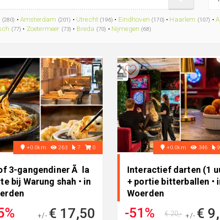
m
•
Amsterdam
•
Utrecht
•
Eindhoven
•
Haarlem
•
A
(280)
(201)
(196)
(170)
(107)
sch
•
Zoetermeer
•
Breda
•
Nijmegen
(77)
(73)
(70)
(68)
+0.0km
263
7
0
+0.0km
346
 of 3-gangendiner Ã la
Interactief darten (1 u
te bij Warung shah • in
+ portie bitterballen • 
erden
Woerden
5%
-51%
€ 17,50
€ 9
€ 20,-
+/-
+/-