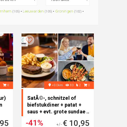
rnhem
•
Leeuwarden
•
Groningen
•
(105)
(105)
(102)
9
0
+0.0km
83
2
0
ur)
SatÃ©-, schnitzel of
in
biefstukdiner + patat +
saus + evt. grote sundae ..
-41%
,95
€ 10,95
+/-