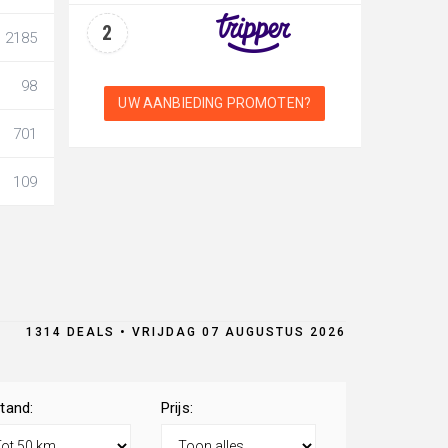
2
2185
98
UW AANBIEDING PROMOTEN?
701
109
1314 DEALS • VRIJDAG 07 AUGUSTUS 2026
tand:
Prijs: