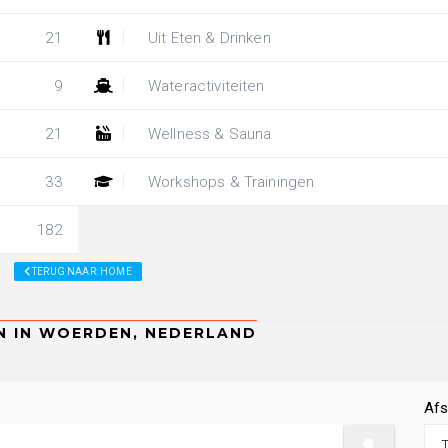
21
Uit Eten & Drinken
9
Wateractiviteiten
21
Wellness & Sauna
33
Workshops & Trainingen
182
TERUG NAAR: HOME
Afs