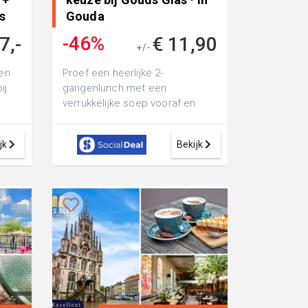
s
Gouda
-46%
7,-
€ 11,90
+/-
€ 21,80
een
Proef een heerlijke 2-
ij
gangenlunch met een
verrukkelijke soep vooraf en
flammkuchen als lunchgerecht
bij Gouds Glas: sfeervo...
jk
Bekijk