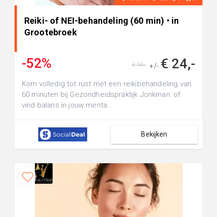
Reiki- of NEI-behandeling (60 min) • in
Grootebroek
-52%
€ 24,-
€ 50,-
+/-
Kom volledig tot rust met een reikibehandeling van
60 minuten bij Gezondheidspraktijk Jonkman: of
vind balans in jouw menta...
Bekijken