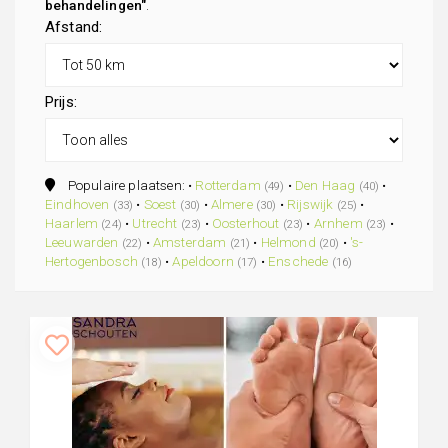
behandelingen"
.
Afstand:
Prijs:
Populaire plaatsen: •
Rotterdam
•
Den Haag
•
(49)
(40)
Eindhoven
•
Soest
•
Almere
•
Rijswijk
•
(33)
(30)
(30)
(25)
Haarlem
•
Utrecht
•
Oosterhout
•
Arnhem
•
(24)
(23)
(23)
(23)
Leeuwarden
•
Amsterdam
•
Helmond
•
's-
(22)
(21)
(20)
Hertogenbosch
•
Apeldoorn
•
Enschede
(18)
(17)
(16)