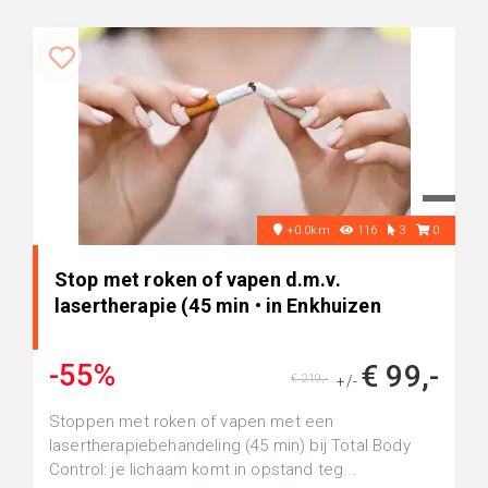
+0.0km
116
3
0
Stop met roken of vapen d.m.v.
lasertherapie (45 min • in Enkhuizen
-55%
€ 99,-
€ 219,-
+/-
Stoppen met roken of vapen met een
lasertherapiebehandeling (45 min) bij Total Body
Control: je lichaam komt in opstand teg...