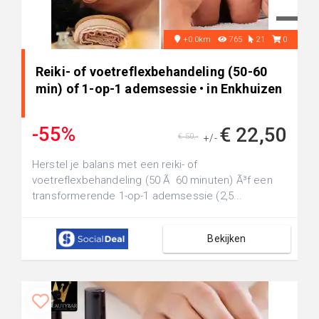
+0.0km
765
21
0
Reiki- of voetreflexbehandeling (50-60
min) of 1-op-1 ademsessie • in Enkhuizen
-55%
€ 22,50
€ 50,-
+/-
Herstel je balans met een reiki- of
voetreflexbehandeling (50 Ã 60 minuten) Ã³f een
transformerende 1-op-1 ademsessie (2,5...
Bekijken