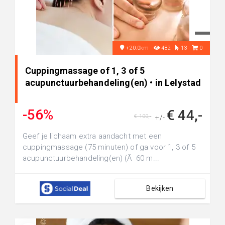
+20.0km
482
13
0
Cuppingmassage of 1, 3 of 5
acupunctuurbehandeling(en) • in Lelystad
-56%
€ 44,-
€ 100,-
+/-
Geef je lichaam extra aandacht met een
cuppingmassage (75 minuten) of ga voor 1, 3 of 5
acupunctuurbehandeling(en) (Ã 60 m...
Bekijken