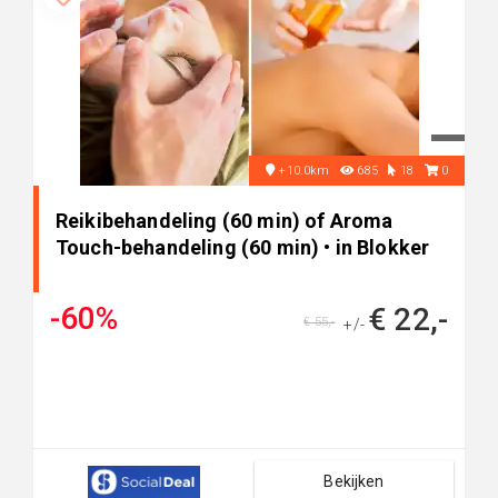
+10.0km
685
18
0
Reikibehandeling (60 min) of Aroma
Touch-behandeling (60 min) • in Blokker
-60%
€ 22,-
€ 55,-
+/-
Bekijken