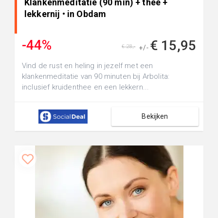
Klankenmeditatie (90 min) + thee +
lekkernij • in Obdam
-44%
€ 15,95
€ 28,-
+/-
Vind de rust en heling in jezelf met een
klankenmeditatie van 90 minuten bij Arbolita:
inclusief kruidenthee en een lekkern...
Bekijken