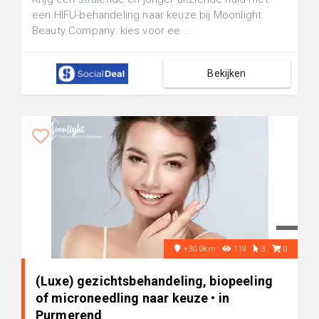
een HIFU-behandeling naar keuze bij Moonlight
Beauty Company: kies voor ee...
Bekijken
+30.0km
119
3
0
(Luxe) gezichtsbehandeling, biopeeling
of microneedling naar keuze • in
Purmerend