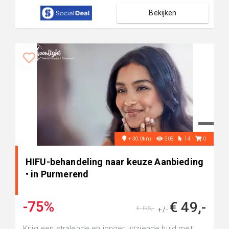
Bekijken
+30.0km
508
14
0
HIFU-behandeling naar keuze Aanbieding
• in Purmerend
-75%
€ 49,-
€ 195,-
+/-
Krijg een stralende en jonger uitziende huid met