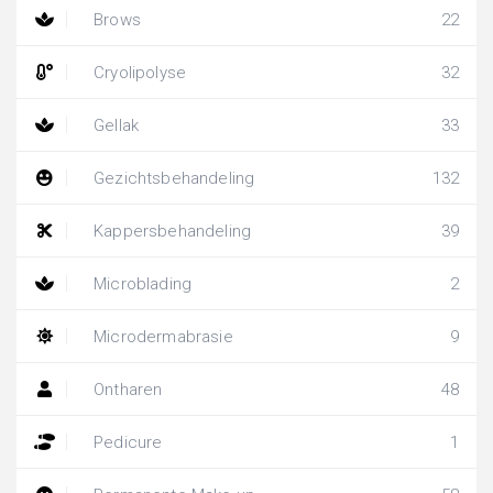
Brows
22
Cryolipolyse
32
Gellak
33
Gezichtsbehandeling
132
Kappersbehandeling
39
Microblading
2
Microdermabrasie
9
Ontharen
48
Pedicure
1