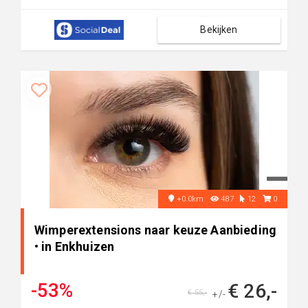
Bekijken
+0.0km
487
12
0
Wimperextensions naar keuze Aanbieding
• in Enkhuizen
-53%
€ 26,-
€ 55,-
+/-