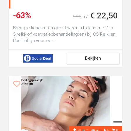
-63%
€ 22,50
€ 60,-
+/-
Breng je lichaam en geest weer in balans met 1 of
3 reiki- of voetreflexbehandeling(en) bij CS Reiki en
Rust: of ga voor ee...
Bekijken
+0.0km
453
6
0