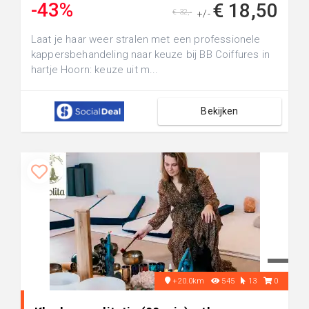
-43%
€ 18,50
€ 32,-
+/-
Laat je haar weer stralen met een professionele
kappersbehandeling naar keuze bij BB Coiffures in
hartje Hoorn: keuze uit m...
Bekijken
+20.0km
545
13
0