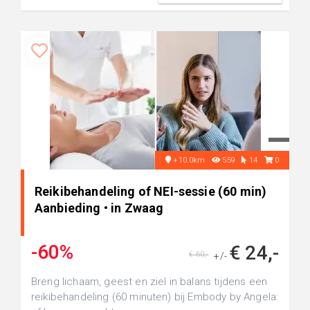
+10.0km
559
14
0
Reikibehandeling of NEI-sessie (60 min)
Aanbieding • in Zwaag
-60%
€ 24,-
€ 60,-
+/-
Breng lichaam, geest en ziel in balans tijdens een
reikibehandeling (60 minuten) bij Embody by Angela: