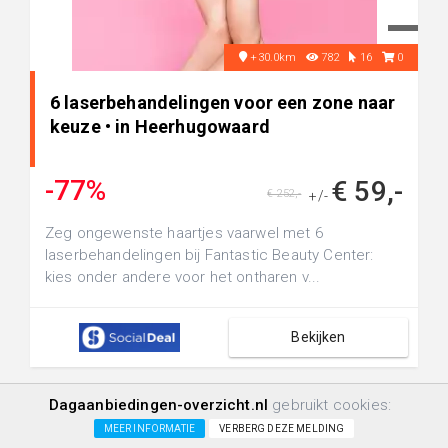
+30.0km
782
16
0
6 laserbehandelingen voor een zone naar
keuze • in Heerhugowaard
-77%
€ 59,-
€ 252,-
+/-
Zeg ongewenste haartjes vaarwel met 6
laserbehandelingen bij Fantastic Beauty Center:
kies onder andere voor het ontharen v...
Bekijken
Dagaanbiedingen-overzicht.nl
gebruikt cookies:
Beauty & Behandelingen
MEER INFORMATIE
VERBERG DEZE MELDING