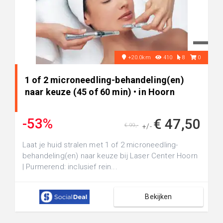
+20.0km
410
8
0
1 of 2 microneedling-behandeling(en)
naar keuze (45 of 60 min) • in Hoorn
-53%
€ 47,50
€ 99,-
+/-
Laat je huid stralen met 1 of 2 microneedling-
behandeling(en) naar keuze bij Laser Center Hoorn
| Purmerend: inclusief rein...
Bekijken