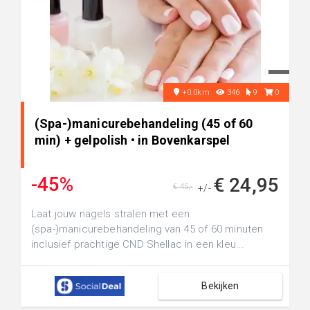
+0.0km
346
9
0
(Spa-)manicurebehandeling (45 of 60
min) + gelpolish • in Bovenkarspel
-45%
€ 24,95
€ 45,-
+/-
Laat jouw nagels stralen met een
(spa-)manicurebehandeling van 45 of 60 minuten
inclusief prachtige CND Shellac in een kleu...
Bekijken