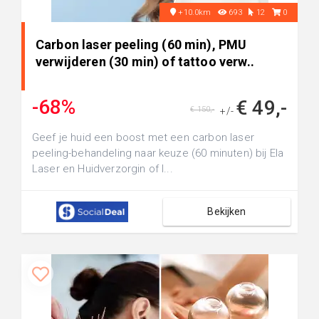
+10.0km
693
12
0
Carbon laser peeling (60 min), PMU
verwijderen (30 min) of tattoo verw..
-68%
€ 49,-
€ 150,-
+/-
Geef je huid een boost met een carbon laser
peeling-behandeling naar keuze (60 minuten) bij Ela
Laser en Huidverzorgin of l...
Bekijken