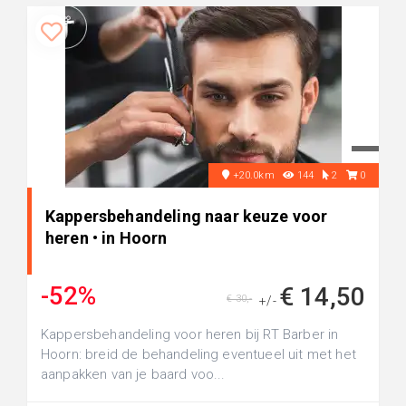
+20.0km
144
2
0
Kappersbehandeling naar keuze voor
heren • in Hoorn
-52%
€ 14,50
€ 30,-
+/-
Kappersbehandeling voor heren bij RT Barber in
Hoorn: breid de behandeling eventueel uit met het
aanpakken van je baard voo...