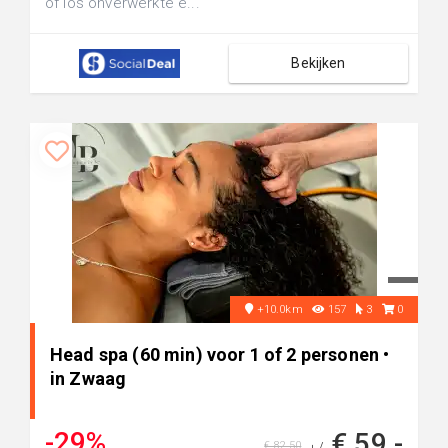
of los onverwerkte e...
Bekijken
+10.0km
157
3
0
Head spa (60 min) voor 1 of 2 personen •
in Zwaag
-29%
€ 59,-
€ 82,50