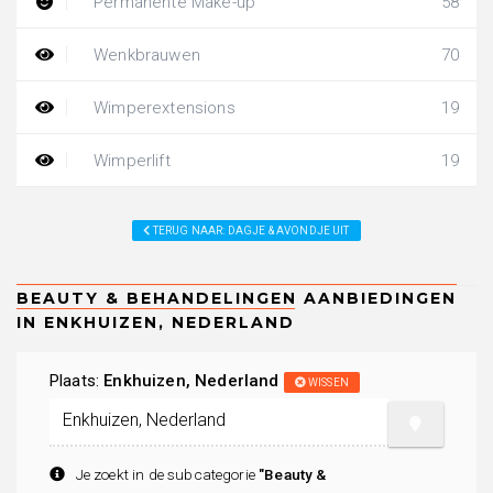
Permanente Make-up
58
Wenkbrauwen
70
Wimperextensions
19
Wimperlift
19
TERUG NAAR: DAGJE & AVONDJE UIT
Plaats:
Enkhuizen, Nederland
WISSEN
Je zoekt in de subcategorie
"Beauty &