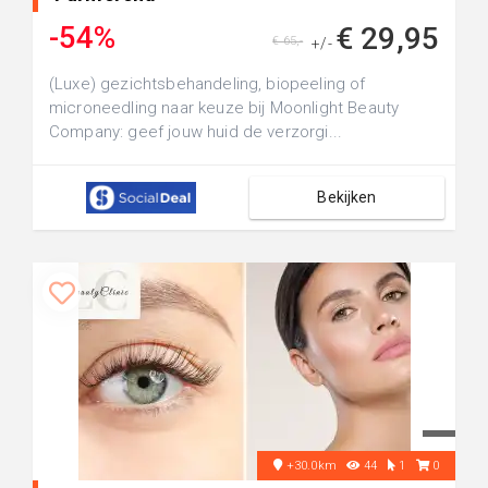
-54%
€ 29,95
€ 65,-
+/-
(Luxe) gezichtsbehandeling, biopeeling of
microneedling naar keuze bij Moonlight Beauty
Company: geef jouw huid de verzorgi...
Bekijken
+30.0km
44
1
0