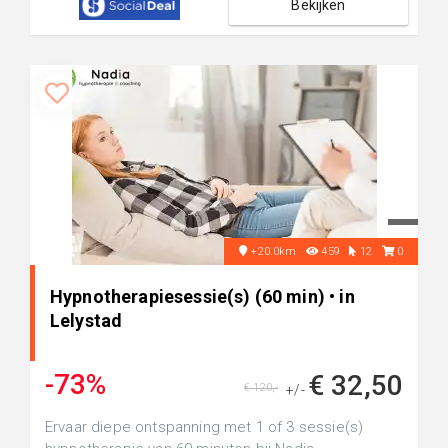
Bekijken
+20.0km
459
12
0
Hypnotherapiesessie(s) (60 min) • in
Lelystad
-73%
€ 32,50
€ 120,-
+/-
Ervaar diepe ontspanning met 1 of 3 sessie(s)