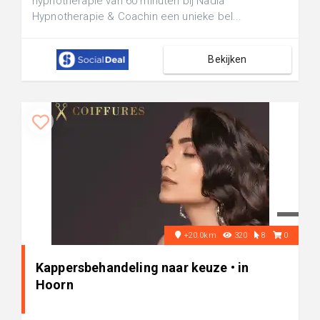
hypnotherapie van 60 minuten bij Nadia
Hypnotherapie & Coachin een unieke bel...
Bekijken
+20.0km
320
8
0
Kappersbehandeling naar keuze • in
Hoorn