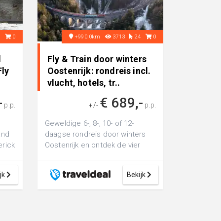
8
0
+990.0km
3713
24
0
d
Fly & Train door winters
Fly
Oostenrijk: rondreis incl.
vlucht, hotels, tr..
-
€ 689,-
p.p.
+/-
p.p.
Geweldige 6-, 8-, 10- of 12-
and
daagse rondreis door winters
erick
Oostenrijk en ontdek de vier
...
grootste steden Wenen, Linz,
Salzburg...
jk
Bekijk