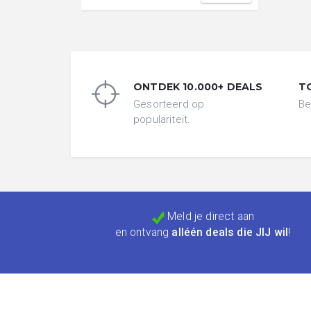
ONTDEK 10.000+ DEALS
T
Gesorteerd op
Be
populariteit.
Meld je direct aan
en ontvang
alléén deals die JIJ wil
!