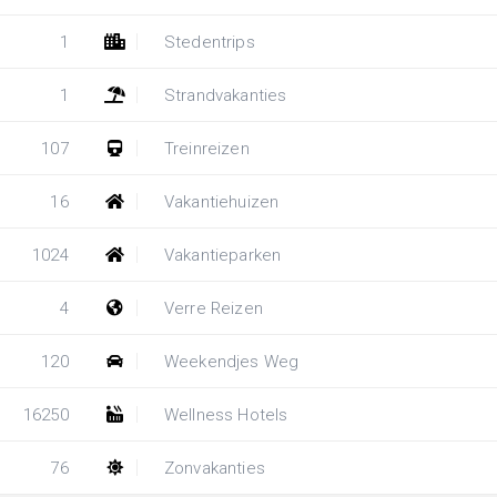
1
Stedentrips
1
Strandvakanties
107
Treinreizen
16
Vakantiehuizen
1024
Vakantieparken
4
Verre Reizen
120
Weekendjes Weg
16250
Wellness Hotels
76
Zonvakanties