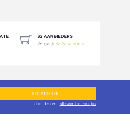
DATE
32 AANBIEDERS
.
Vergelijk
32 Aanbieders
.
...of ontdek eerst
alle voordelen voor jou
.