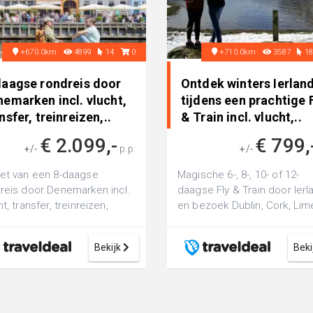
+670.0km
4899
14
0
+710.0km
3587
1
daagse rondreis door
Ontdek winters Ierlan
emarken incl. vlucht,
tijdens een prachtige 
nsfer, treinreizen,..
& Train incl. vlucht,..
€ 2.099,-
€ 799,
+/-
p.p.
+/-
et van een 8-daagse
Magische 6-, 8-, 10- of 12-
reis door Denemarken incl.
daagse Fly & Train door Ierl
t, transfer, treinreizen,
en bezoek Dublin, Cork, Lim
tocht en ontbijt
en Galway incl. vlucht, ontbijt
Bekijk
Beki