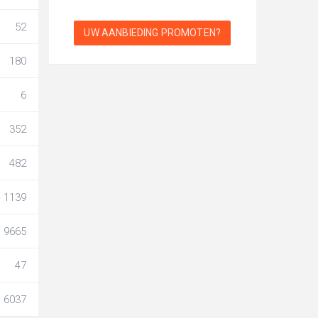
52
UW AANBIEDING PROMOTEN?
180
6
352
482
1139
9665
47
6037