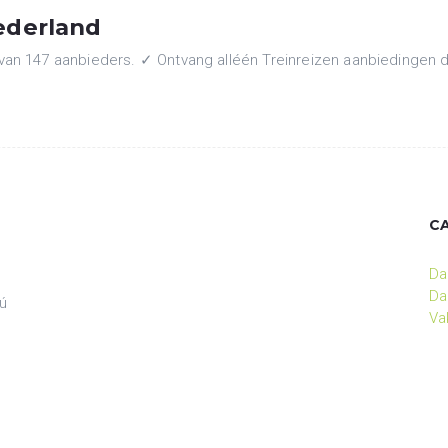
ederland
n 147 aanbieders. ✓ Ontvang alléén Treinreizen aanbiedingen die 
C
Da
Da
ú
Va