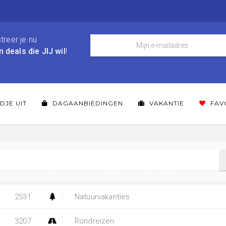
treer je nu
n deals die JIJ wil
!
DJE UIT
DAGAANBIEDINGEN
VAKANTIE
FAV
2531
Natuurvakanties
3207
Rondreizen