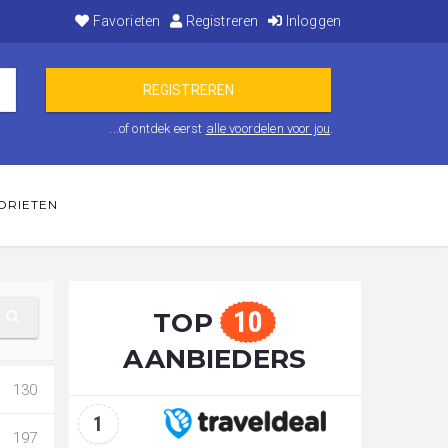
Favorieten
Registreren
Inloggen
...of ontdek eerst
alle voordelen voor jou
.
ORIETEN
10
TOP
AANBIEDERS
130
1
197