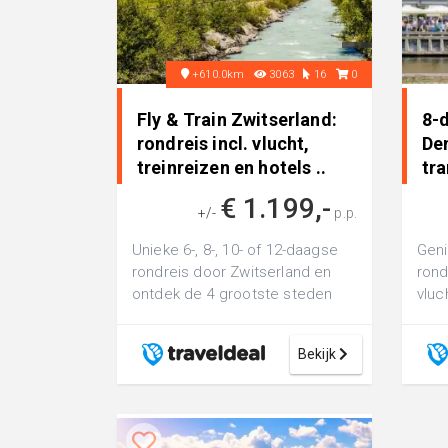
+610.0km
3063
16
0
Fly & Train Zwitserland:
8-
rondreis incl. vlucht,
Den
treinreizen en hotels ..
tra
€ 1.199,-
+/-
p.p.
Unieke 6-, 8-, 10- of 12-daagse
Geni
rondreis door Zwitserland en
rond
ontdek de 4 grootste steden
vluch
Zürich, Lausanne, Genè...
over
Bekijk