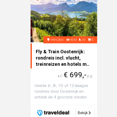
+990.0km
4554
20
0
Fly & Train Oostenrijk:
rondreis incl. vlucht,
treinreizen en hotels m..
€ 699,-
+/-
p.p.
Unieke 6-, 8-, 10- of 12-daagse
rondreis door Oostenrijk en
ontdek de 4 grootste steden
Wenen, Linz, Salzburg en Graz
incl....
Bekijk