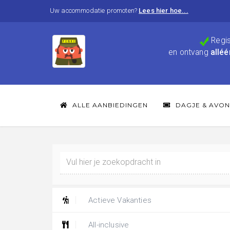
Uw accommodatie promoten?
Lees hier hoe...
Regis
en ontvang
alléé
ALLE AANBIEDINGEN
DAGJE & AVON
Actieve Vakanties
All-inclusive