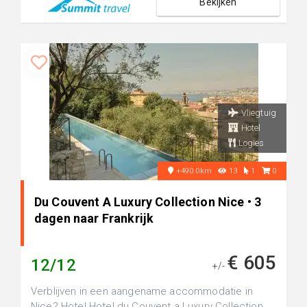
Bekijken
Vliegtuig
Hotel
Logies
+490.0km
13
1
0
Du Couvent A Luxury Collection Nice • 3
dagen naar Frankrijk
€ 605
12/12
+/-
Verblijven in een aangename accommodatie in
Nice? Hotel Hotel du Couvent a Luxury Collection