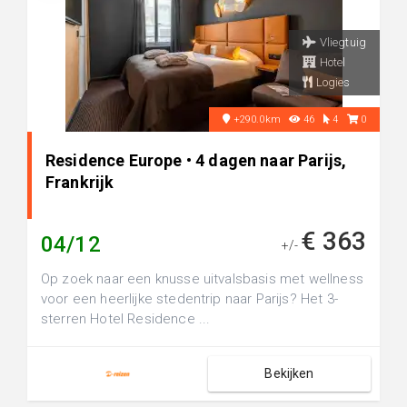
Vliegtuig
Hotel
Logies
+290.0km
46
4
0
Residence Europe • 4 dagen naar Parijs,
Frankrijk
€ 363
04/12
+/-
Op zoek naar een knusse uitvalsbasis met wellness
voor een heerlijke stedentrip naar Parijs? Het 3-
sterren Hotel Residence ...
Bekijken