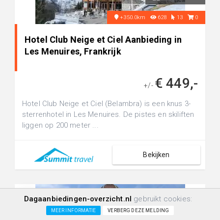
+350.0km
628
13
0
Hotel Club Neige et Ciel Aanbieding in
Les Menuires, Frankrijk
€ 449,-
+/-
Hotel Club Neige et Ciel (Belambra) is een knus 3-
sterrenhotel in Les Menuires. De pistes en skiliften
liggen op 200 meter ...
Bekijken
Dagaanbiedingen-overzicht.nl
gebruikt cookies:
MEER INFORMATIE
VERBERG DEZE MELDING