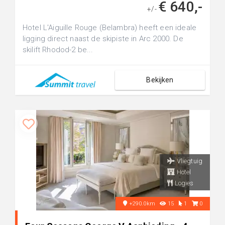
€ 640,-
+/-
Hotel L'Aiguille Rouge (Belambra) heeft een ideale
ligging direct naast de skipiste in Arc 2000. De
skilift Rhodod-2 be...
Bekijken
Vliegtuig
Hotel
Logies
+290.0km
15
1
0