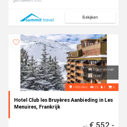
gemakken voo...
Bekijken
Eigen vervoer
Hotel
+350.0km
25
1
0
Hotel Club les Bruyères Aanbieding in Les
Menuires, Frankrijk
€ 552,-
+/-