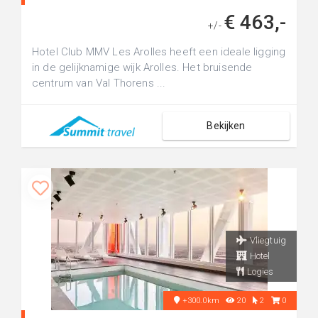
€ 463,-
+/-
Hotel Club MMV Les Arolles heeft een ideale ligging
in de gelijknamige wijk Arolles. Het bruisende
centrum van Val Thorens ...
Bekijken
Vliegtuig
Hotel
Logies
+300.0km
20
2
0