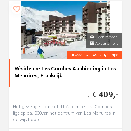
Eigen vervoer
Appartement
+350.0km
47
2
0
Résidence Les Combes Aanbieding in Les
Menuires, Frankrijk
€ 409,-
+/-
Het gezellige aparthotel Résidence Les Combes
ligt op ca. 800van het centrum van Les Menuires in
de wijk Rébe...