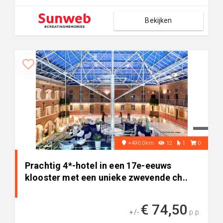
Bekijken
+490.0km
12
1
0
Prachtig 4*-hotel in een 17e-eeuws
klooster met een unieke zwevende ch..
€ 74,50
+/-
p.p.