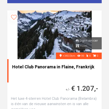
Eigen vervoer
Hotel
+340.0km
99
4
0
Hotel Club Panorama in Flaine, Frankrijk
€ 1.207,-
+/-
Het luxe 4-sterren Hotel Club Panorama (Belambra)
is één van de nieuwe aanwinsten en is van alle