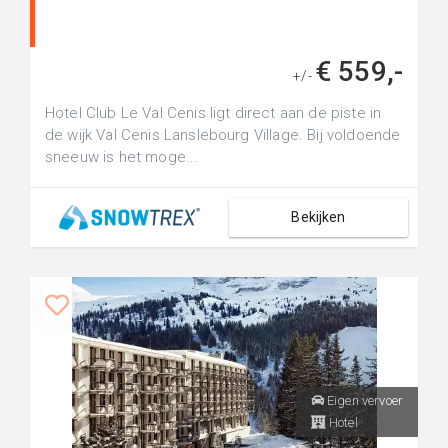
€ 559,-
+/-
Hotel Club Le Val Cenis ligt direct aan de piste in
de wijk Val Cenis Lanslebourg Village. Bij voldoende
sneeuw is het moge...
Bekijken
Eigen vervoer
Hotel