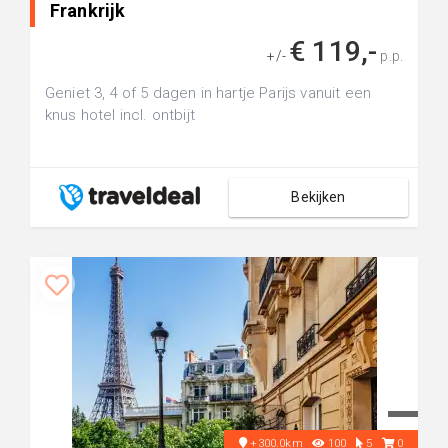
Frankrijk
€ 119,-
+/-
p.p.
Geniet 3, 4 of 5 dagen in hartje Parijs vanuit een
knus hotel incl. ontbijt
Bekijken
+300.0km
100
5
0