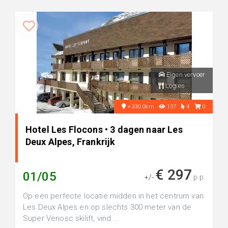
Eigen vervoer
Logies
+330.0km
137
4
0
Hotel Les Flocons • 3 dagen naar Les
Deux Alpes, Frankrijk
€ 297
01/05
+/-
p.p.
Op een perfecte locatie midden in het centrum van
Les Deux Alpes en op slechts 300 meter van de
Super Venosc skilift, vind ...