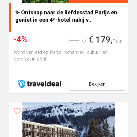
✨ Ontsnap naar de liefdesstad Parijs en
geniet in een 4*-hotel nabij v..
-4%
€ 179,-
€ 185,-
+/-
p.p.
Word verliefd op Parijs: romantiek, cultuur en
comfort in één!
Bekijken