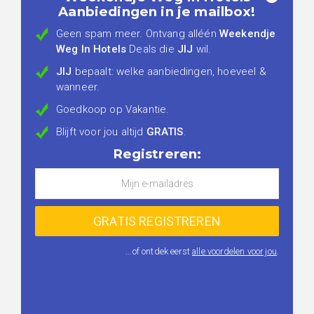
Aanbiedingen in je mailbox!
Geen spam meer. Ontvang alléén
Weekendje
Weg In Hotels
Deals die
JIJ
wil.
JIJ
bepaalt: welke aanbiedingen, hoeveel &
wanneer.
Goedkoop op Vakantie.
Blijft voor jou altijd
GRATIS
.
Registreren:
...of ontdek eerst
alle voordelen voor jou
.