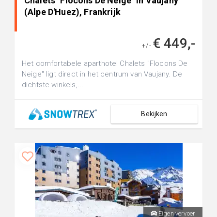
Chalets "Flocons De Neige" in Vaujany
(Alpe D'Huez), Frankrijk
€ 449,-
+/-
Het comfortabele aparthotel Chalets "Flocons De
Neige" ligt direct in het centrum van Vaujany. De
dichtste winkels,...
Bekijken
Eigen vervoer