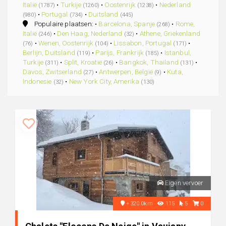
Italië
•
Turkije
•
Oostenrijk
•
Nederland
(1787)
(1260)
(1238)
•
Portugal
•
Duitsland
(980)
(734)
(445)
Populaire plaatsen: •
Barcelona, Spanje
•
Rome,
(268)
Italië
•
Den Haag, Nederland
•
Athene, Griekenland
(246)
(32)
•
Wenen, Oostenrijk
•
Lissabon, Portugal
•
(76)
(104)
(171)
Berlijn, Duitsland
•
Parijs, Frankrijk
•
Istanbul,
(119)
(185)
Turkije
•
Split, Kroatië
•
Bangkok, Thailand
•
(311)
(26)
(131)
Davos, Zwitserland
•
Antwerpen, België
•
Kuta,
(27)
(9)
Indonesie
•
New York City, Amerika
(32)
(130)
Eigen vervoer
+320.0km
115
5
0