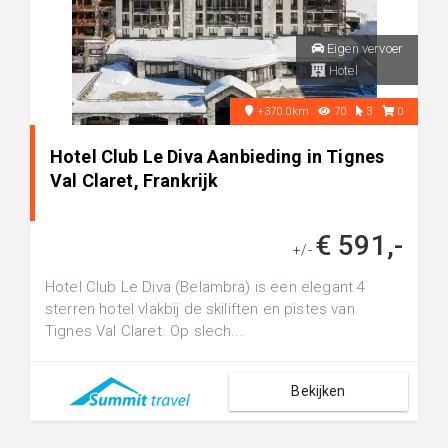
Eigen vervoer
Hotel
+370.0km
70
3
0
Hotel Club Le Diva Aanbieding in Tignes
Val Claret, Frankrijk
€ 591,-
+/-
Hotel Club Le Diva (Belambra) is een elegant 4
sterren hotel vlakbij de skiliften en pistes van
Tignes Val Claret. Op slech...
Bekijken