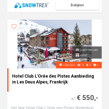
Bekijken
Eigen vervoer
Hotel
+330.0km
71
3
0
Hotel Club L'Orée des Pistes Aanbieding
in Les Deux Alpes, Frankrijk
€ 550,-
+/-
Het fijne Hotel Club L’Orée des Pistes (Belambra)