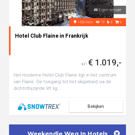
Eigen vervoer
+350.0km
73
3
0
Hotel Club Flaine in Frankrijk
€ 1.019,-
+/-
Het moderne Hotel Club Flaine ligt in het centrum
van Flaine. De toegang tot het skigebied via de
dichtstbijzijnde lift lig...
Bekijken
Weekendje Weg In Hotels